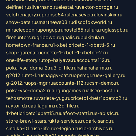
delfinet.ru
silvernano.ru
elestal.ru
vektor-doroga.ru
velotrenajery.ru
pronso54.ru
lenasever.ru
lovinskix.ru
show-pets.ru
smartnews03.ru
discofoxworld.ru
miraclecoon.ru
pongup.ru
hostel65.ru
liura.ru
glasspb.ru
firehunters.ru
gribowo.ru
gnalis.ru
bulkitula.ru
hometown-france.ru
1-xbeticricetc-1-xbetti-5.ru
shop-garena.ru
cricetc-1-xbetr-1-xbetcc-2.ru
one-life-story.ru
top-halyava.ru
accounts112.ru
poka-vse-doma-2.ru
3-d-file.ru
hahahaharms.ru
g2012.ru
tst-1.ru
shaggy-cat.ru
opsmgr.ru
ev-gallery.ru
g-2012.ru
ops-mgr.ru
accounts-112.ru
csm-demo.ru
poka-vse-doma2.ru
airgungames.ru
allseo-host.ru
tehosmotre.ru
varieta-yug.ru
cricetc1xbetr1xbetcc2.ru
raytor-d.ru
atillagunn.ru
3d-file.ru
1xbeticricetc1xbetti5.ru
uafoot-statti.ru
e-abis1c.ru
store-brawl-stars.ru
kts-services.ru
dark-sand.ru
sindika-01.ru
sp-life.ru
x-legion.ru
sib-archives.ru