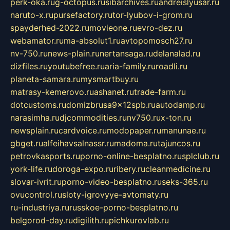
perk-oka.ru
g-octopus.ru
sibarchives.ru
andreislyusar.ru
naruto-x.ru
pursefactory.ru
tor-lyubov-i-grom.ru
spayderhed-2022.ru
movieone.ru
evro-dez.ru
webamator.ru
ma-absolut1.ru
avtopomosch27.ru
nv-750.ru
news-plain.ru
nertansaga.ru
delanalad.ru
dizfiles.ru
youtubefree.ru
aria-family.ru
roadli.ru
planeta-samara.ru
mysmartbuy.ru
matrasy-kemerovo.ru
ashanet.ru
trade-farm.ru
dotcustoms.ru
domizbrusa9x12spb.ru
autodamp.ru
narasimha.ru
djcommodities.ru
nv750.ru
x-ton.ru
newsplain.ru
cardvoice.ru
modopaper.ru
manunae.ru
gbget.ru
alfeihavsalnassr.ru
madoma.ru
tajuncos.ru
petrovkasports.ru
porno-online-besplatno.ru
splclub.ru
york-life.ru
doroga-expo.ru
ribery.ru
cleanmedicine.ru
slovar-ivrit.ru
porno-video-besplatno.ru
seks-365.ru
ovucontrol.ru
sloty-igrovyye-avtomaty.ru
ru-industriya.ru
russkoe-porno-besplatno.ru
belgorod-day.ru
digilith.ru
pichkurovlab.ru