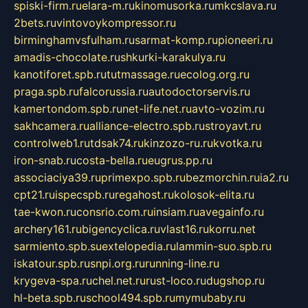
spiski-firm.ru
elara-m.ru
kinomusorka.ru
mkcslava.ru
2bets.ru
vintovoykompressor.ru
birminghamvsfulham.ru
sarmat-komp.ru
pioneeri.ru
amadis-chocolate.ru
shkurki-karakulya.ru
kanotiforet.spb.ru
tutmassage.ru
ecolog.org.ru
praga.spb.ru
falcorussia.ru
autodoctorservis.ru
kamertondom.spb.ru
net-life.net.ru
avto-vozim.ru
sakhcamera.ru
alliance-electro.spb.ru
stroyavt.ru
controlweb1.ru
tdsak74.ru
kinzozo-ru.ru
kvotka.ru
iron-snab.ru
costa-bella.ru
eugrus.pp.ru
associaciya39.ru
primexpo.spb.ru
bezmorchin.ru
ia2.ru
cpt21.ru
ispecspb.ru
regahost.ru
kolosok-elita.ru
tae-kwon.ru
consrio.com.ru
insiam.ru
avegainfo.ru
archery161.ru
bigencyclica.ru
vlast16.ru
korru.net
sarmiento.spb.su
extelopedia.ru
lammin-suo.spb.ru
iskatour.spb.ru
snpi.org.ru
running-line.ru
krygeva-spa.ru
chel.net.ru
rust-loco.ru
dugshop.ru
hl-beta.spb.ru
school494.spb.ru
mymubaby.ru