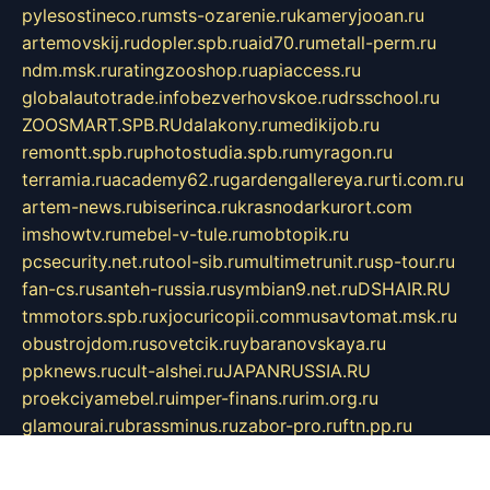
pylesostineco.ru
msts-ozarenie.ru
kameryjooan.ru
artemovskij.ru
dopler.spb.ru
aid70.ru
metall-perm.ru
ndm.msk.ru
ratingzooshop.ru
apiaccess.ru
globalautotrade.info
bezverhovskoe.ru
drsschool.ru
ZOOSMART.SPB.RU
dalakony.ru
medikijob.ru
remontt.spb.ru
photostudia.spb.ru
myragon.ru
terramia.ru
academy62.ru
gardengallereya.ru
rti.com.ru
artem-news.ru
biserinca.ru
krasnodarkurort.com
imshowtv.ru
mebel-v-tule.ru
mobtopik.ru
pcsecurity.net.ru
tool-sib.ru
multimetrunit.ru
sp-tour.ru
fan-cs.ru
santeh-russia.ru
symbian9.net.ru
DSHAIR.RU
tmmotors.spb.ru
xjocuricopii.com
musavtomat.msk.ru
obustrojdom.ru
sovetcik.ru
ybaranovskaya.ru
ppknews.ru
cult-alshei.ru
JAPANRUSSIA.RU
proekciyamebel.ru
imper-finans.ru
rim.org.ru
glamourai.ru
brassminus.ru
zabor-pro.ru
ftn.pp.ru
dorogoe58.ru
laimengpacker.ru
kuzova-zapchasti.ru
sageerp.ru
taxodrom.ru
dsrazvitie.ru
hardcity.net.ru