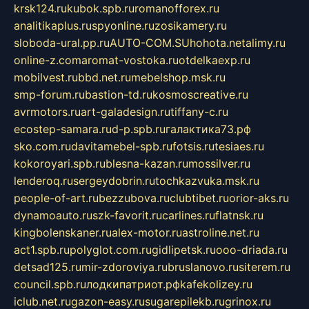
krsk124.ru
kubok.spb.ru
romanofforex.ru
analitikaplus.ru
spyonline.ru
zosikamery.ru
sloboda-ural.pp.ru
AUTO-COM.SU
hohota.net
alimy.ru
online-z.com
aromat-vostoka.ru
otdelkaexp.ru
mobilvest.ru
bbd.net.ru
mebelshop.msk.ru
smp-forum.ru
bastion-td.ru
kosmoscreative.ru
avrmotors.ru
art-galadesign.ru
tiffany-c.ru
ecostep-samara.ru
d-p.spb.ru
галактика73.рф
sko.com.ru
davitamebel-spb.ru
fotsis.ru
tesiaes.ru
kokoroyari.spb.ru
blesna-kazan.ru
mossilver.ru
lenderoq.ru
sergeydobrin.ru
tochkazvuka.msk.ru
people-of-art.ru
bezzubova.ru
clubtibet.ru
orior-aks.ru
dynamoauto.ru
szk-favorit.ru
carlines.ru
flatnsk.ru
kingbolenskaner.ru
alex-motor.ru
astroline.net.ru
act1.spb.ru
polyglot.com.ru
gidlipetsk.ru
ooo-driada.ru
detsad125.ru
mir-zdoroviya.ru
bruslanovo.ru
siterem.ru
council.spb.ru
лодкипатриот.рф
kafekolizey.ru
iclub.net.ru
gazon-easy.ru
sugarepilekb.ru
grinox.ru