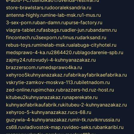
e-abis-1-c.ru
sindika01.ru
venda-festival.ru
store-brawlstars.ru
dooraleksandria.ru
antenna-highly.ru
mine-lab-msk.ru
1-mus.ru
3-sex-porn.ru
ban-damn.ru
purse-factory.ru
viagra-tablet.ru
fasbags.ru
adler-jun.ru
bandamn.ru
fincontech.ru
3sexporn.ru
1mus.ru
darksand.ru
rebus-toys.ru
minelab-msk.ru
alabuga-cityhotel.ru
medsprawo-4-ka.ru
2864420.ru
blagodarenie-spb.ru
zajmy24.ru
tovudyi-4-kuhnyanazakaz.ru
brazzerscom.ru
medsprawo4ka.ru
xehyroo5kuhnyanazakaz.ru
fabrikayfabrikaefabrika.ru
vskrytie-zamkov-moskva-113.ru
biletnadom.ru
zed-online.ru
pimchax.ru
brazzers-hd.ru
z-host.ru
kitubeu2kuhnyanazakaz.ru
naperekate.ru
kuhnyaofabrikaufabrik.ru
kitubeu-2-kuhnyanazakaz.ru
xehyroo-5-kuhnyanazakaz.ru
cs-68.ru
guzywia-4-kuhnyanazakaz.ru
mir-tk.ru
vlknrussia.ru
cs68.ru
vladivostok-map.ru
video-seks.ru
bankaribi.ru