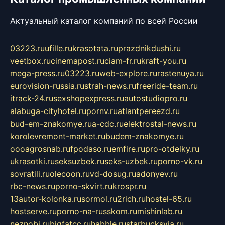
Актуальный каталог компаний по всей России
03223.ru
ufille.ru
krasotata.ru
prazdnikdushi.ru
veetbox.ru
cinemapost.ru
ciam-fr.ru
kraft-you.ru
mega-press.ru
03223.ru
web-explore.ru
rastenuya.ru
eurovision-russia.ru
strah-news.ru
freeride-team.ru
itrack-24.ru
sexshopexpress.ru
autostudiopro.ru
alabuga-cityhotel.ru
pornv.ru
atlantpereezd.ru
bud-em-znakomye.ru
a-cdc.ru
elektrostal-news.ru
korolevremont-market.ru
budem-znakomye.ru
oooagrosnab.ru
fpodaso.ru
emfire.ru
pro-otdelky.ru
ukrasotki.ru
seksuzbek.ru
seks-uzbek.ru
porno-vk.ru
sovratili.ru
olecoon.ru
vd-dosug.ru
adonyev.ru
rbc-news.ru
porno-skvirt.ru
krospr.ru
13autor-kolonka.ru
sormol.ru
2rich.ru
hostel-65.ru
hostserve.ru
porno-na-russkom.ru
mishinlab.ru
neznobi.ru
bigfatcc.ru
habble.ru
starbucksvia.ru