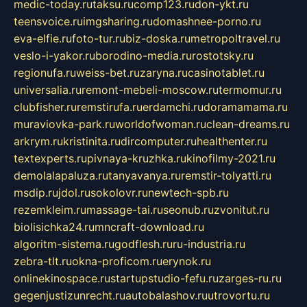
medic-today.ru
taksu.ru
comp123.ru
don-ykt.ru
teensvoice.ru
imgsharing.ru
domashnee-porno.ru
eva-elfie.ru
foto-tur.ru
biz-doska.ru
metropoltravel.ru
veslo-i-yakor.ru
borodino-media.ru
rostotsky.ru
regionufa.ru
weiss-bet.ru
zaryna.ru
casinotablet.ru
universalia.ru
remont-mebeli-moscow.ru
termomur.ru
clubfisher.ru
remstirufa.ru
erdamchi.ru
doramamama.ru
muraviovka-park.ru
worldofwoman.ru
clean-dreams.ru
arkrym.ru
kristinita.ru
dircomputer.ru
healthenter.ru
textexperts.ru
pivnaya-kruzhka.ru
kinofilmy-2021.ru
demolalapaluza.ru
tanyavanya.ru
remstir-tolyatti.ru
msdip.ru
jdol.ru
sokolovr.ru
newtech-spb.ru
rezemkleim.ru
massage-tai.ru
seonub.ru
zvonitut.ru
biolisichka24.ru
mncraft-download.ru
algoritm-sistema.ru
godflesh.ru
ru-industria.ru
zebra-tlt.ru
okna-proficom.ru
erynok.ru
onlinekinospace.ru
startupstudio-fefu.ru
zarges-ru.ru
gegenjustizunrecht.ru
autobalashov.ru
utrovortu.ru