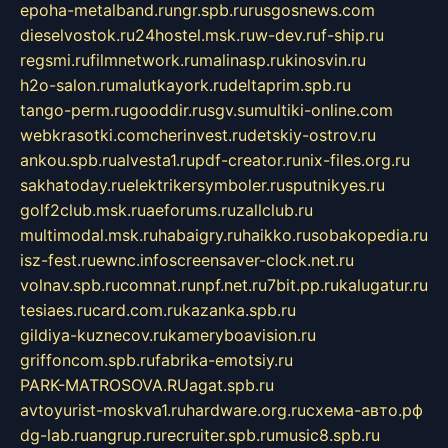
epoha-metalband.ru
ngr.spb.ru
rusgosnews.com
dieselvostok.ru
24hostel.msk.ru
w-dev.ru
f-ship.ru
regsmi.ru
filmnetwork.ru
malinasp.ru
kinosvin.ru
h2o-salon.ru
malutkayork.ru
deltaprim.spb.ru
tango-perm.ru
gooddir.ru
sgv.su
multiki-online.com
webkrasotki.com
cherinvest.ru
detskiy-ostrov.ru
ankou.spb.ru
alvesta1.ru
pdf-creator.ru
nix-files.org.ru
sakhatoday.ru
elektrikersymboler.ru
sputnikyes.ru
golf2club.msk.ru
aeforums.ru
zallclub.ru
multimodal.msk.ru
habaigry.ru
haikko.ru
sobakopedia.ru
isz-fest.ru
ewnc.info
screensaver-clock.net.ru
volnav.spb.ru
comnat.ru
npf.net.ru
7bit.pp.ru
kalugatur.ru
tesiaes.ru
card.com.ru
kazanka.spb.ru
gildiya-kuznecov.ru
kameryboavision.ru
griffoncom.spb.ru
fabrika-emotsiy.ru
PARK-MATROSOVA.RU
agat.spb.ru
avtoyurist-moskva1.ru
hardware.org.ru
схема-авто.рф
dg-lab.ru
angrup.ru
recruiter.spb.ru
music8.spb.ru