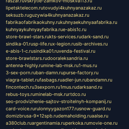
raszar.ru
vskrytie-zamkov-moskva113.ru
lipetsktelecom.ru
tovudyi4kuhnyanazakaz.ru
seksuzb.ru
guzywia4kuhnyanazakaz.ru
fabrikaofabrikaokuhny.ru
kuhnyaekuhnyaafabrika.ru
kuhnyaykuhnyayfabrika.ru
e-abis1c.ru
store-brawl-stars.ru
kts-services.ru
dark-sand.ru
sindika-01.ru
sp-life.ru
x-legion.ru
sib-archives.ru
e-abis-1-c.ru
sindika01.ru
venda-festival.ru
store-brawlstars.ru
dooraleksandria.ru
antenna-highly.ru
mine-lab-msk.ru
1-mus.ru
3-sex-porn.ru
ban-damn.ru
purse-factory.ru
viagra-tablet.ru
fasbags.ru
adler-jun.ru
bandamn.ru
fincontech.ru
3sexporn.ru
1mus.ru
darksand.ru
rebus-toys.ru
minelab-msk.ru
rtdco.ru
seo-prodvizhenie-sajtov-stroitelnyh-kompanij.ru
card-voice.ru
rulonnyygazon177.ru
snow-guard.ru
domizbrusa-9x12spb.ru
demaholding.ru
aalse.ru
a380club.ru
argentinamia.ru
perkoka.ru
movie-one.ru