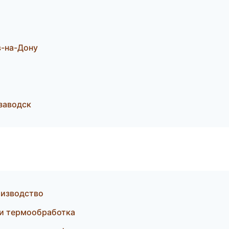
в-на-Дону
заводск
оизводство
и термообработка