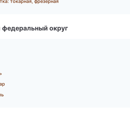
ка: токарная, фрезерная
 федеральный округ
ь
ар
ль