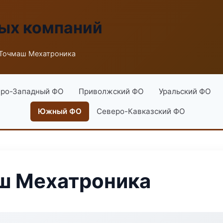
ых компаний
 Точмаш Мехатроника
ро-Западный ФО
Приволжский ФО
Уральский ФО
Южный ФО
Северо-Кавказский ФО
ш Мехатроника