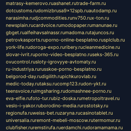
matrasy-kemerovo.ru
ashanet.ru
trade-farm.ru
dotcustoms.ru
domizbrusa9x12spb.ru
autodamp.ru
narasimha.ru
djcommodities.ru
nv750.ru
x-ton.ru
newsplain.ru
cardvoice.ru
modopaper.ru
manunae.ru
gbget.ru
alfeihavsalnassr.ru
madoma.ru
tajuncos.ru
petrovkasports.ru
porno-online-besplatno.ru
splclub.ru
york-life.ru
doroga-expo.ru
ribery.ru
cleanmedicine.ru
slovar-ivrit.ru
porno-video-besplatno.ru
seks-365.ru
ovucontrol.ru
sloty-igrovyye-avtomaty.ru
ru-industriya.ru
russkoe-porno-besplatno.ru
belgorod-day.ru
digilith.ru
pichkurovlab.ru
medic-today.ru
taksu.ru
comp123.ru
don-ykt.ru
teensvoice.ru
imgsharing.ru
domashnee-porno.ru
eva-elfie.ru
foto-tur.ru
biz-doska.ru
metropoltravel.ru
veslo-i-yakor.ru
borodino-media.ru
rostotsky.ru
regionufa.ru
weiss-bet.ru
zaryna.ru
casinotablet.ru
universalia.ru
remont-mebeli-moscow.ru
termomur.ru
clubfisher.ru
remstirufa.ru
erdamchi.ru
doramamama.ru