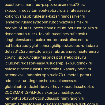
ecostep-samara.ru
d-p.spb.ru
галактика73.рф
sko.com.ru
davitamebel-spb.ru
fotsis.ru
tesiaes.ru
kokoroyari.spb.ru
blesna-kazan.ru
mossilver.ru
lenderoq.ru
sergeydobrin.ru
tochkazvuka.msk.ru
people-of-art.ru
bezzubova.ru
clubtibet.ru
orior-aks.ru
dynamoauto.ru
szk-favorit.ru
carlines.ru
flatnsk.ru
kingbolenskaner.ru
alex-motor.ru
astroline.net.ru
act1.spb.ru
polyglot.com.ru
gidlipetsk.ru
ooo-driada.ru
detsad125.ru
mir-zdoroviya.ru
bruslanovo.ru
siterem.ru
council.spb.ru
лодкипатриот.рф
kafekolizey.ru
iclub.net.ru
gazon-easy.ru
sugarepilekb.ru
grinox.ru
pylesostineco.ru
msts-ozarenie.ru
kameryjooan.ru
artemovskij.ru
dopler.spb.ru
aid70.ru
metall-perm.ru
ndm.msk.ru
ratingzooshop.ru
apiaccess.ru
globalautotrade.info
bezverhovskoe.ru
drsschool.ru
ZOOSMART.SPB.RU
dalakony.ru
medikijob.ru
remontt.spb.ru
photostudia.spb.ru
myragon.ru
terramia.ru
academy62.ru
gardengallereya.ru
rti.com.ru