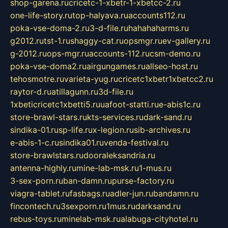
shop-garena.ru
cricetc-1-xbetr-1-xbetcc-2.ru
one-life-story.ru
top-halyava.ru
accounts112.ru
poka-vse-doma-2.ru
3-d-file.ru
hahahaharms.ru
g2012.ru
tst-1.ru
shaggy-cat.ru
opsmgr.ru
ev-gallery.ru
g-2012.ru
ops-mgr.ru
accounts-112.ru
csm-demo.ru
poka-vse-doma2.ru
airgungames.ru
allseo-host.ru
tehosmotre.ru
varieta-yug.ru
cricetc1xbetr1xbetcc2.ru
raytor-d.ru
atillagunn.ru
3d-file.ru
1xbeticricetc1xbetti5.ru
uafoot-statti.ru
e-abis1c.ru
store-brawl-stars.ru
kts-services.ru
dark-sand.ru
sindika-01.ru
sp-life.ru
x-legion.ru
sib-archives.ru
e-abis-1-c.ru
sindika01.ru
venda-festival.ru
store-brawlstars.ru
dooraleksandria.ru
antenna-highly.ru
mine-lab-msk.ru
1-mus.ru
3-sex-porn.ru
ban-damn.ru
purse-factory.ru
viagra-tablet.ru
fasbags.ru
adler-jun.ru
bandamn.ru
fincontech.ru
3sexporn.ru
1mus.ru
darksand.ru
rebus-toys.ru
minelab-msk.ru
alabuga-cityhotel.ru