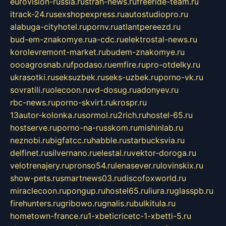
eurovision-russia.ru
strah-news.ru
freeride-team.ru
itrack-24.ru
sexshopexpress.ru
autostudiopro.ru
alabuga-cityhotel.ru
pornv.ru
atlantpereezd.ru
bud-em-znakomye.ru
a-cdc.ru
elektrostal-news.ru
korolevremont-market.ru
budem-znakomye.ru
oooagrosnab.ru
fpodaso.ru
emfire.ru
pro-otdelky.ru
ukrasotki.ru
seksuzbek.ru
seks-uzbek.ru
porno-vk.ru
sovratili.ru
olecoon.ru
vd-dosug.ru
adonyev.ru
rbc-news.ru
porno-skvirt.ru
krospr.ru
13autor-kolonka.ru
sormol.ru
2rich.ru
hostel-65.ru
hostserve.ru
porno-na-russkom.ru
mishinlab.ru
neznobi.ru
bigfatcc.ru
habble.ru
starbucksvia.ru
delfinet.ru
silvernano.ru
elestal.ru
vektor-doroga.ru
velotrenajery.ru
pronso54.ru
lenasever.ru
lovinskix.ru
show-pets.ru
smartnews03.ru
discofoxworld.ru
miraclecoon.ru
pongup.ru
hostel65.ru
liura.ru
glasspb.ru
firehunters.ru
gribowo.ru
gnalis.ru
bulkitula.ru
hometown-france.ru
1-xbeticricetc-1-xbetti-5.ru