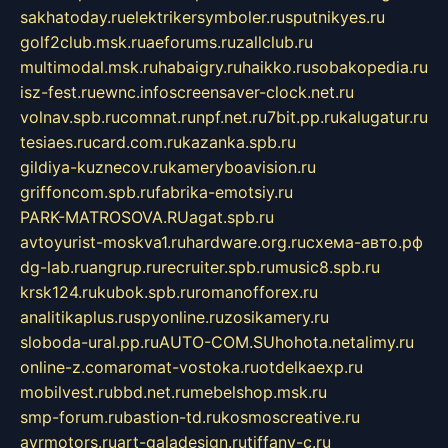
sakhatoday.ru
elektrikersymboler.ru
sputnikyes.ru
golf2club.msk.ru
aeforums.ru
zallclub.ru
multimodal.msk.ru
habaigry.ru
haikko.ru
sobakopedia.ru
isz-fest.ru
ewnc.info
screensaver-clock.net.ru
volnav.spb.ru
comnat.ru
npf.net.ru
7bit.pp.ru
kalugatur.ru
tesiaes.ru
card.com.ru
kazanka.spb.ru
gildiya-kuznecov.ru
kameryboavision.ru
griffoncom.spb.ru
fabrika-emotsiy.ru
PARK-MATROSOVA.RU
agat.spb.ru
avtoyurist-moskva1.ru
hardware.org.ru
схема-авто.рф
dg-lab.ru
angrup.ru
recruiter.spb.ru
music8.spb.ru
krsk124.ru
kubok.spb.ru
romanofforex.ru
analitikaplus.ru
spyonline.ru
zosikamery.ru
sloboda-ural.pp.ru
AUTO-COM.SU
hohota.net
alimy.ru
online-z.com
aromat-vostoka.ru
otdelkaexp.ru
mobilvest.ru
bbd.net.ru
mebelshop.msk.ru
smp-forum.ru
bastion-td.ru
kosmoscreative.ru
avrmotors.ru
art-galadesign.ru
tiffany-c.ru