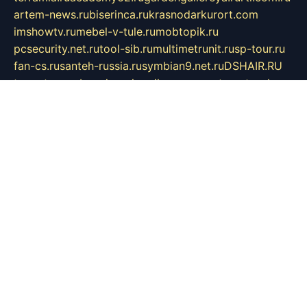
artem-news.ru
biserinca.ru
krasnodarkurort.com
imshowtv.ru
mebel-v-tule.ru
mobtopik.ru
pcsecurity.net.ru
tool-sib.ru
multimetrunit.ru
sp-tour.ru
fan-cs.ru
santeh-russia.ru
symbian9.net.ru
DSHAIR.RU
tmmotors.spb.ru
xjocuricopii.com
musavtomat.msk.ru
obustrojdom.ru
sovetcik.ru
ybaranovskaya.ru
ppknews.ru
cult-alshei.ru
JAPANRUSSIA.RU
proekciyamebel.ru
imper-finans.ru
rim.org.ru
glamourai.ru
brassminus.ru
zabor-pro.ru
ftn.pp.ru
dorogoe58.ru
laimengpacker.ru
kuzova-zapchasti.ru
sageerp.ru
taxodrom.ru
dsrazvitie.ru
hardcity.net.ru
ratinghomegames.ru
topservice25.ru
gubernyan.ru
gtglasslined.ru
ii4.ru
tssport.spb.ru
andorra24.com
blackwallstreet.ru
oboimos.ru
optim-doors.com.ru
ikuch.ru
nycr.org.ru
npa21.ru
vremya-ch.spb.ru
desert000.ru
ivtorgi.ru
ifiori.ru
catalog-statei.ru
dcv.org.ru
spetsmaster174.ru
ipkameryhiseeu.ru
dum26.ru
ruspol.spb.ru
fr-opendp.ru
kam-solnyshko.ru