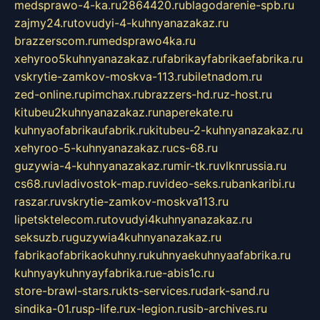
medsprawo-4-ka.ru
2864420.ru
blagodarenie-spb.ru
zajmy24.ru
tovudyi-4-kuhnyanazakaz.ru
brazzerscom.ru
medsprawo4ka.ru
xehyroo5kuhnyanazakaz.ru
fabrikayfabrikaefabrika.ru
vskrytie-zamkov-moskva-113.ru
biletnadom.ru
zed-online.ru
pimchax.ru
brazzers-hd.ru
z-host.ru
kitubeu2kuhnyanazakaz.ru
naperekate.ru
kuhnyaofabrikaufabrik.ru
kitubeu-2-kuhnyanazakaz.ru
xehyroo-5-kuhnyanazakaz.ru
cs-68.ru
guzywia-4-kuhnyanazakaz.ru
mir-tk.ru
vlknrussia.ru
cs68.ru
vladivostok-map.ru
video-seks.ru
bankaribi.ru
raszar.ru
vskrytie-zamkov-moskva113.ru
lipetsktelecom.ru
tovudyi4kuhnyanazakaz.ru
seksuzb.ru
guzywia4kuhnyanazakaz.ru
fabrikaofabrikaokuhny.ru
kuhnyaekuhnyaafabrika.ru
kuhnyaykuhnyayfabrika.ru
e-abis1c.ru
store-brawl-stars.ru
kts-services.ru
dark-sand.ru
sindika-01.ru
sp-life.ru
x-legion.ru
sib-archives.ru