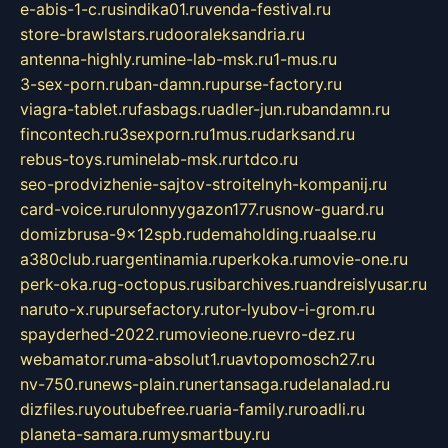
e-abis-1-c.ru
sindika01.ru
venda-festival.ru
store-brawlstars.ru
dooraleksandria.ru
antenna-highly.ru
mine-lab-msk.ru
1-mus.ru
3-sex-porn.ru
ban-damn.ru
purse-factory.ru
viagra-tablet.ru
fasbags.ru
adler-jun.ru
bandamn.ru
fincontech.ru
3sexporn.ru
1mus.ru
darksand.ru
rebus-toys.ru
minelab-msk.ru
rtdco.ru
seo-prodvizhenie-sajtov-stroitelnyh-kompanij.ru
card-voice.ru
rulonnyygazon177.ru
snow-guard.ru
domizbrusa-9x12spb.ru
demaholding.ru
aalse.ru
a380club.ru
argentinamia.ru
perkoka.ru
movie-one.ru
perk-oka.ru
g-octopus.ru
sibarchives.ru
andreislyusar.ru
naruto-x.ru
pursefactory.ru
tor-lyubov-i-grom.ru
spayderhed-2022.ru
movieone.ru
evro-dez.ru
webamator.ru
ma-absolut1.ru
avtopomosch27.ru
nv-750.ru
news-plain.ru
nertansaga.ru
delanalad.ru
dizfiles.ru
youtubefree.ru
aria-family.ru
roadli.ru
planeta-samara.ru
mysmartbuy.ru