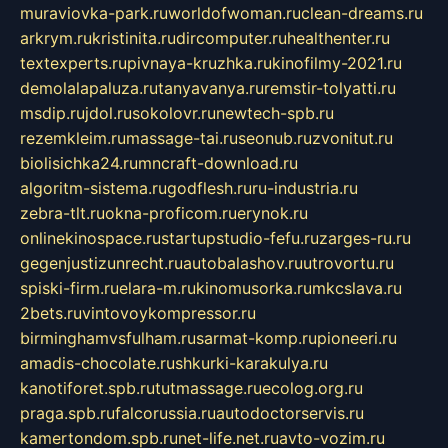
muraviovka-park.ru
worldofwoman.ru
clean-dreams.ru
arkrym.ru
kristinita.ru
dircomputer.ru
healthenter.ru
textexperts.ru
pivnaya-kruzhka.ru
kinofilmy-2021.ru
demolalapaluza.ru
tanyavanya.ru
remstir-tolyatti.ru
msdip.ru
jdol.ru
sokolovr.ru
newtech-spb.ru
rezemkleim.ru
massage-tai.ru
seonub.ru
zvonitut.ru
biolisichka24.ru
mncraft-download.ru
algoritm-sistema.ru
godflesh.ru
ru-industria.ru
zebra-tlt.ru
okna-proficom.ru
erynok.ru
onlinekinospace.ru
startupstudio-fefu.ru
zarges-ru.ru
gegenjustizunrecht.ru
autobalashov.ru
utrovortu.ru
spiski-firm.ru
elara-m.ru
kinomusorka.ru
mkcslava.ru
2bets.ru
vintovoykompressor.ru
birminghamvsfulham.ru
sarmat-komp.ru
pioneeri.ru
amadis-chocolate.ru
shkurki-karakulya.ru
kanotiforet.spb.ru
tutmassage.ru
ecolog.org.ru
praga.spb.ru
falcorussia.ru
autodoctorservis.ru
kamertondom.spb.ru
net-life.net.ru
avto-vozim.ru