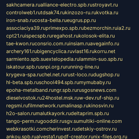
sakhcamera.ru
alliance-electro.spb.ru
stroyavt.ru
controlweb1.ru
tdsak74.ru
kinzozo-ru.ru
kvotka.ru
iron-snab.ru
costa-bella.ru
eugrus.pp.ru
associaciya39.ru
primexpo.spb.ru
bezmorchin.ru
ia2.ru
cpt21.ru
ispecspb.ru
regahost.ru
kolosok-elita.ru
tae-kwon.ru
consrio.com.ru
insiam.ru
avegainfo.ru
archery161.ru
bigencyclica.ru
vlast16.ru
korru.net
sarmiento.spb.su
extelopedia.ru
lammin-suo.spb.ru
iskatour.spb.ru
snpi.org.ru
running-line.ru
krygeva-spa.ru
chel.net.ru
rust-loco.ru
dugshop.ru
hl-beta.spb.ru
school494.spb.ru
mymubaby.ru
epoha-metalband.ru
ngr.spb.ru
rusgosnews.com
dieselvostok.ru
24hostel.msk.ru
w-dev.ru
f-ship.ru
regsmi.ru
filmnetwork.ru
malinasp.ru
kinosvin.ru
h2o-salon.ru
malutkayork.ru
deltaprim.spb.ru
tango-perm.ru
gooddir.ru
sgv.su
multiki-online.com
webkrasotki.com
cherinvest.ru
detskiy-ostrov.ru
ankou.spb.ru
alvesta1.ru
pdf-creator.ru
nix-files.org.ru