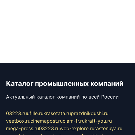
Каталог промышленных компаний
Актуальный каталог компаний по всей России
03223.ru
ufille.ru
krasotata.ru
prazdnikdushi.ru
veetbox.ru
cinemapost.ru
ciam-fr.ru
kraft-you.ru
mega-press.ru
03223.ru
web-explore.ru
rastenuya.ru