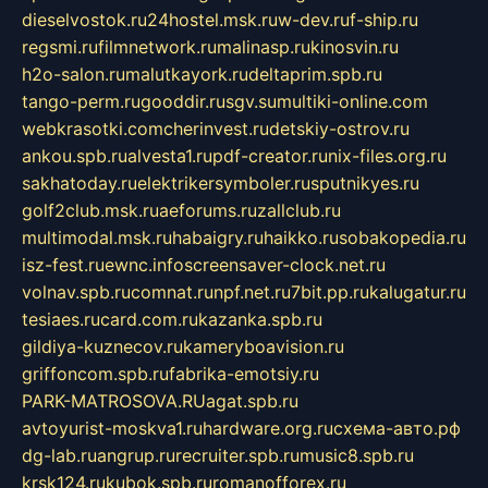
dieselvostok.ru
24hostel.msk.ru
w-dev.ru
f-ship.ru
regsmi.ru
filmnetwork.ru
malinasp.ru
kinosvin.ru
h2o-salon.ru
malutkayork.ru
deltaprim.spb.ru
tango-perm.ru
gooddir.ru
sgv.su
multiki-online.com
webkrasotki.com
cherinvest.ru
detskiy-ostrov.ru
ankou.spb.ru
alvesta1.ru
pdf-creator.ru
nix-files.org.ru
sakhatoday.ru
elektrikersymboler.ru
sputnikyes.ru
golf2club.msk.ru
aeforums.ru
zallclub.ru
multimodal.msk.ru
habaigry.ru
haikko.ru
sobakopedia.ru
isz-fest.ru
ewnc.info
screensaver-clock.net.ru
volnav.spb.ru
comnat.ru
npf.net.ru
7bit.pp.ru
kalugatur.ru
tesiaes.ru
card.com.ru
kazanka.spb.ru
gildiya-kuznecov.ru
kameryboavision.ru
griffoncom.spb.ru
fabrika-emotsiy.ru
PARK-MATROSOVA.RU
agat.spb.ru
avtoyurist-moskva1.ru
hardware.org.ru
схема-авто.рф
dg-lab.ru
angrup.ru
recruiter.spb.ru
music8.spb.ru
krsk124.ru
kubok.spb.ru
romanofforex.ru