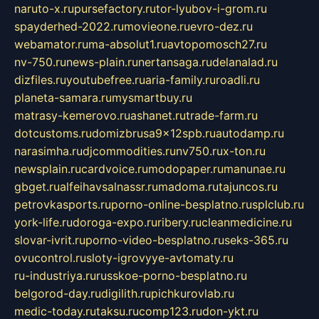
naruto-x.ru
pursefactory.ru
tor-lyubov-i-grom.ru
spayderhed-2022.ru
movieone.ru
evro-dez.ru
webamator.ru
ma-absolut1.ru
avtopomosch27.ru
nv-750.ru
news-plain.ru
nertansaga.ru
delanalad.ru
dizfiles.ru
youtubefree.ru
aria-family.ru
roadli.ru
planeta-samara.ru
mysmartbuy.ru
matrasy-kemerovo.ru
ashanet.ru
trade-farm.ru
dotcustoms.ru
domizbrusa9x12spb.ru
autodamp.ru
narasimha.ru
djcommodities.ru
nv750.ru
x-ton.ru
newsplain.ru
cardvoice.ru
modopaper.ru
manunae.ru
gbget.ru
alfeihavsalnassr.ru
madoma.ru
tajuncos.ru
petrovkasports.ru
porno-online-besplatno.ru
splclub.ru
york-life.ru
doroga-expo.ru
ribery.ru
cleanmedicine.ru
slovar-ivrit.ru
porno-video-besplatno.ru
seks-365.ru
ovucontrol.ru
sloty-igrovyye-avtomaty.ru
ru-industriya.ru
russkoe-porno-besplatno.ru
belgorod-day.ru
digilith.ru
pichkurovlab.ru
medic-today.ru
taksu.ru
comp123.ru
don-ykt.ru