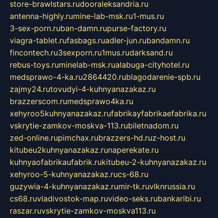
store-brawlstars.ru
dooraleksandria.ru
antenna-highly.ru
mine-lab-msk.ru
1-mus.ru
3-sex-porn.ru
ban-damn.ru
purse-factory.ru
viagra-tablet.ru
fasbags.ru
adler-jun.ru
bandamn.ru
fincontech.ru
3sexporn.ru
1mus.ru
darksand.ru
rebus-toys.ru
minelab-msk.ru
alabuga-cityhotel.ru
medsprawo-4-ka.ru
2864420.ru
blagodarenie-spb.ru
zajmy24.ru
tovudyi-4-kuhnyanazakaz.ru
brazzerscom.ru
medsprawo4ka.ru
xehyroo5kuhnyanazakaz.ru
fabrikayfabrikaefabrika.ru
vskrytie-zamkov-moskva-113.ru
biletnadom.ru
zed-online.ru
pimchax.ru
brazzers-hd.ru
z-host.ru
kitubeu2kuhnyanazakaz.ru
naperekate.ru
kuhnyaofabrikaufabrik.ru
kitubeu-2-kuhnyanazakaz.ru
xehyroo-5-kuhnyanazakaz.ru
cs-68.ru
guzywia-4-kuhnyanazakaz.ru
mir-tk.ru
vlknrussia.ru
cs68.ru
vladivostok-map.ru
video-seks.ru
bankaribi.ru
raszar.ru
vskrytie-zamkov-moskva113.ru