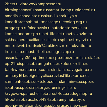
2bets.ru
vintovoykompressor.ru
birminghamvsfulham.ru
sarmat-komp.ru
pioneeri.ru
amadis-chocolate.ru
shkurki-karakulya.ru
kanotiforet.spb.ru
tutmassage.ru
ecolog.org.ru
praga.spb.ru
falcorussia.ru
autodoctorservis.ru
kamertondom.spb.ru
net-life.net.ru
avto-vozim.ru
sakhcamera.ru
alliance-electro.spb.ru
stroyavt.ru
controlweb1.ru
tdsak74.ru
kinzozo-ru.ru
kvotka.ru
iron-snab.ru
costa-bella.ru
eugrus.pp.ru
associaciya39.ru
primexpo.spb.ru
bezmorchin.ru
ia2.ru
cpt21.ru
ispecspb.ru
regahost.ru
kolosok-elita.ru
tae-kwon.ru
consrio.com.ru
insiam.ru
avegainfo.ru
archery161.ru
bigencyclica.ru
vlast16.ru
korru.net
sarmiento.spb.su
extelopedia.ru
lammin-suo.spb.ru
iskatour.spb.ru
snpi.org.ru
running-line.ru
krygeva-spa.ru
chel.net.ru
rust-loco.ru
dugshop.ru
hl-beta.spb.ru
school494.spb.ru
mymubaby.ru
epoha-metalband.ru
ngr.spb.ru
rusgosnews.com