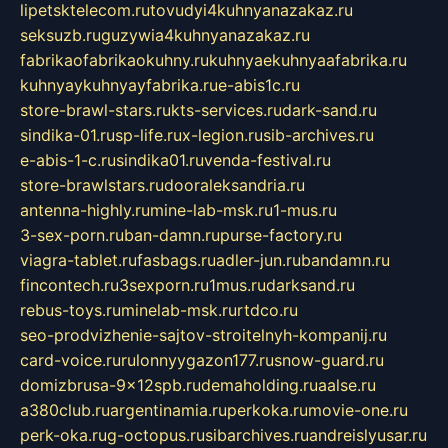
lipetsktelecom.ru
tovudyi4kuhnyanazakaz.ru
seksuzb.ru
guzywia4kuhnyanazakaz.ru
fabrikaofabrikaokuhny.ru
kuhnyaekuhnyaafabrika.ru
kuhnyaykuhnyayfabrika.ru
e-abis1c.ru
store-brawl-stars.ru
kts-services.ru
dark-sand.ru
sindika-01.ru
sp-life.ru
x-legion.ru
sib-archives.ru
e-abis-1-c.ru
sindika01.ru
venda-festival.ru
store-brawlstars.ru
dooraleksandria.ru
antenna-highly.ru
mine-lab-msk.ru
1-mus.ru
3-sex-porn.ru
ban-damn.ru
purse-factory.ru
viagra-tablet.ru
fasbags.ru
adler-jun.ru
bandamn.ru
fincontech.ru
3sexporn.ru
1mus.ru
darksand.ru
rebus-toys.ru
minelab-msk.ru
rtdco.ru
seo-prodvizhenie-sajtov-stroitelnyh-kompanij.ru
card-voice.ru
rulonnyygazon177.ru
snow-guard.ru
domizbrusa-9x12spb.ru
demaholding.ru
aalse.ru
a380club.ru
argentinamia.ru
perkoka.ru
movie-one.ru
perk-oka.ru
g-octopus.ru
sibarchives.ru
andreislyusar.ru