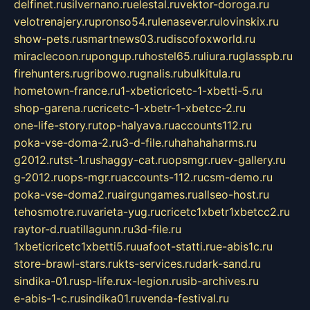
delfinet.ru
silvernano.ru
elestal.ru
vektor-doroga.ru
velotrenajery.ru
pronso54.ru
lenasever.ru
lovinskix.ru
show-pets.ru
smartnews03.ru
discofoxworld.ru
miraclecoon.ru
pongup.ru
hostel65.ru
liura.ru
glasspb.ru
firehunters.ru
gribowo.ru
gnalis.ru
bulkitula.ru
hometown-france.ru
1-xbeticricetc-1-xbetti-5.ru
shop-garena.ru
cricetc-1-xbetr-1-xbetcc-2.ru
one-life-story.ru
top-halyava.ru
accounts112.ru
poka-vse-doma-2.ru
3-d-file.ru
hahahaharms.ru
g2012.ru
tst-1.ru
shaggy-cat.ru
opsmgr.ru
ev-gallery.ru
g-2012.ru
ops-mgr.ru
accounts-112.ru
csm-demo.ru
poka-vse-doma2.ru
airgungames.ru
allseo-host.ru
tehosmotre.ru
varieta-yug.ru
cricetc1xbetr1xbetcc2.ru
raytor-d.ru
atillagunn.ru
3d-file.ru
1xbeticricetc1xbetti5.ru
uafoot-statti.ru
e-abis1c.ru
store-brawl-stars.ru
kts-services.ru
dark-sand.ru
sindika-01.ru
sp-life.ru
x-legion.ru
sib-archives.ru
e-abis-1-c.ru
sindika01.ru
venda-festival.ru