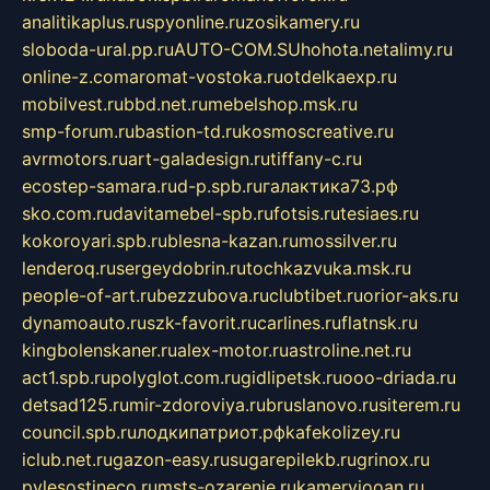
analitikaplus.ru
spyonline.ru
zosikamery.ru
sloboda-ural.pp.ru
AUTO-COM.SU
hohota.net
alimy.ru
online-z.com
aromat-vostoka.ru
otdelkaexp.ru
mobilvest.ru
bbd.net.ru
mebelshop.msk.ru
smp-forum.ru
bastion-td.ru
kosmoscreative.ru
avrmotors.ru
art-galadesign.ru
tiffany-c.ru
ecostep-samara.ru
d-p.spb.ru
галактика73.рф
sko.com.ru
davitamebel-spb.ru
fotsis.ru
tesiaes.ru
kokoroyari.spb.ru
blesna-kazan.ru
mossilver.ru
lenderoq.ru
sergeydobrin.ru
tochkazvuka.msk.ru
people-of-art.ru
bezzubova.ru
clubtibet.ru
orior-aks.ru
dynamoauto.ru
szk-favorit.ru
carlines.ru
flatnsk.ru
kingbolenskaner.ru
alex-motor.ru
astroline.net.ru
act1.spb.ru
polyglot.com.ru
gidlipetsk.ru
ooo-driada.ru
detsad125.ru
mir-zdoroviya.ru
bruslanovo.ru
siterem.ru
council.spb.ru
лодкипатриот.рф
kafekolizey.ru
iclub.net.ru
gazon-easy.ru
sugarepilekb.ru
grinox.ru
pylesostineco.ru
msts-ozarenie.ru
kameryjooan.ru