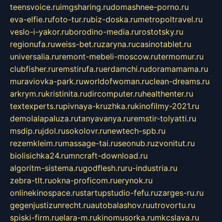
teensvoice.ru
imgsharing.ru
domashnee-porno.ru
eva-elfie.ru
foto-tur.ru
biz-doska.ru
metropoltravel.ru
veslo-i-yakor.ru
borodino-media.ru
rostotsky.ru
regionufa.ru
weiss-bet.ru
zaryna.ru
casinotablet.ru
universalia.ru
remont-mebeli-moscow.ru
termomur.ru
clubfisher.ru
remstirufa.ru
erdamchi.ru
doramamama.ru
muraviovka-park.ru
worldofwoman.ru
clean-dreams.ru
arkrym.ru
kristinita.ru
dircomputer.ru
healthenter.ru
textexperts.ru
pivnaya-kruzhka.ru
kinofilmy-2021.ru
demolalapaluza.ru
tanyavanya.ru
remstir-tolyatti.ru
msdip.ru
jdol.ru
sokolovr.ru
newtech-spb.ru
rezemkleim.ru
massage-tai.ru
seonub.ru
zvonitut.ru
biolisichka24.ru
mncraft-download.ru
algoritm-sistema.ru
godflesh.ru
ru-industria.ru
zebra-tlt.ru
okna-proficom.ru
erynok.ru
onlinekinospace.ru
startupstudio-fefu.ru
zarges-ru.ru
gegenjustizunrecht.ru
autobalashov.ru
utrovortu.ru
spiski-firm.ru
elara-m.ru
kinomusorka.ru
mkcslava.ru