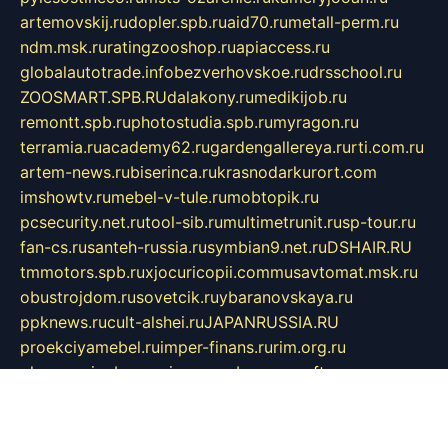
artemovskij.ru
dopler.spb.ru
aid70.ru
metall-perm.ru
ndm.msk.ru
ratingzooshop.ru
apiaccess.ru
globalautotrade.info
bezverhovskoe.ru
drsschool.ru
ZOOSMART.SPB.RU
dalakony.ru
medikijob.ru
remontt.spb.ru
photostudia.spb.ru
myragon.ru
terramia.ru
academy62.ru
gardengallereya.ru
rti.com.ru
artem-news.ru
biserinca.ru
krasnodarkurort.com
imshowtv.ru
mebel-v-tule.ru
mobtopik.ru
pcsecurity.net.ru
tool-sib.ru
multimetrunit.ru
sp-tour.ru
fan-cs.ru
santeh-russia.ru
symbian9.net.ru
DSHAIR.RU
tmmotors.spb.ru
xjocuricopii.com
musavtomat.msk.ru
obustrojdom.ru
sovetcik.ru
ybaranovskaya.ru
ppknews.ru
cult-alshei.ru
JAPANRUSSIA.RU
proekciyamebel.ru
imper-finans.ru
rim.org.ru
glamourai.ru
brassminus.ru
zabor-pro.ru
ftn.pp.ru
dorogoe58.ru
laimengpacker.ru
kuzova-zapchasti.ru
sageerp.ru
taxodrom.ru
dsrazvitie.ru
hardcity.net.ru
ratinghomegames.ru
topservice25.ru
gubernyan.ru