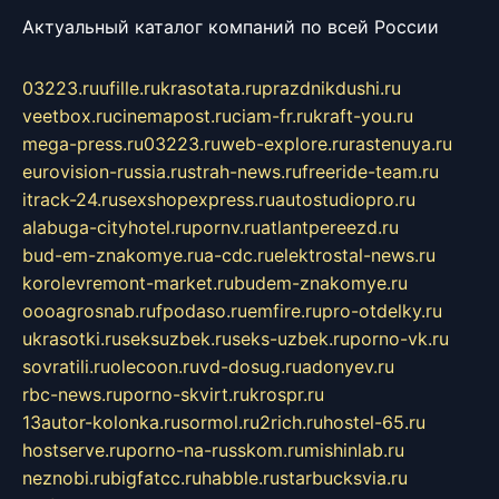
Актуальный каталог компаний по всей России
03223.ru
ufille.ru
krasotata.ru
prazdnikdushi.ru
veetbox.ru
cinemapost.ru
ciam-fr.ru
kraft-you.ru
mega-press.ru
03223.ru
web-explore.ru
rastenuya.ru
eurovision-russia.ru
strah-news.ru
freeride-team.ru
itrack-24.ru
sexshopexpress.ru
autostudiopro.ru
alabuga-cityhotel.ru
pornv.ru
atlantpereezd.ru
bud-em-znakomye.ru
a-cdc.ru
elektrostal-news.ru
korolevremont-market.ru
budem-znakomye.ru
oooagrosnab.ru
fpodaso.ru
emfire.ru
pro-otdelky.ru
ukrasotki.ru
seksuzbek.ru
seks-uzbek.ru
porno-vk.ru
sovratili.ru
olecoon.ru
vd-dosug.ru
adonyev.ru
rbc-news.ru
porno-skvirt.ru
krospr.ru
13autor-kolonka.ru
sormol.ru
2rich.ru
hostel-65.ru
hostserve.ru
porno-na-russkom.ru
mishinlab.ru
neznobi.ru
bigfatcc.ru
habble.ru
starbucksvia.ru