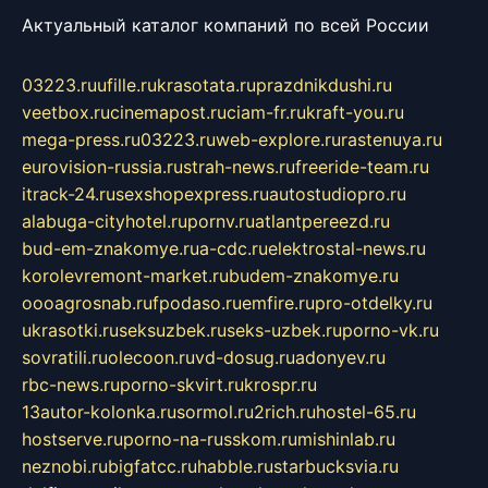
Актуальный каталог компаний по всей России
03223.ru
ufille.ru
krasotata.ru
prazdnikdushi.ru
veetbox.ru
cinemapost.ru
ciam-fr.ru
kraft-you.ru
mega-press.ru
03223.ru
web-explore.ru
rastenuya.ru
eurovision-russia.ru
strah-news.ru
freeride-team.ru
itrack-24.ru
sexshopexpress.ru
autostudiopro.ru
alabuga-cityhotel.ru
pornv.ru
atlantpereezd.ru
bud-em-znakomye.ru
a-cdc.ru
elektrostal-news.ru
korolevremont-market.ru
budem-znakomye.ru
oooagrosnab.ru
fpodaso.ru
emfire.ru
pro-otdelky.ru
ukrasotki.ru
seksuzbek.ru
seks-uzbek.ru
porno-vk.ru
sovratili.ru
olecoon.ru
vd-dosug.ru
adonyev.ru
rbc-news.ru
porno-skvirt.ru
krospr.ru
13autor-kolonka.ru
sormol.ru
2rich.ru
hostel-65.ru
hostserve.ru
porno-na-russkom.ru
mishinlab.ru
neznobi.ru
bigfatcc.ru
habble.ru
starbucksvia.ru