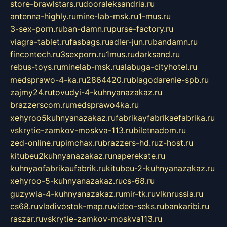
store-brawlstars.ru
dooraleksandria.ru
antenna-highly.ru
mine-lab-msk.ru
1-mus.ru
3-sex-porn.ru
ban-damn.ru
purse-factory.ru
viagra-tablet.ru
fasbags.ru
adler-jun.ru
bandamn.ru
fincontech.ru
3sexporn.ru
1mus.ru
darksand.ru
rebus-toys.ru
minelab-msk.ru
alabuga-cityhotel.ru
medsprawo-4-ka.ru
2864420.ru
blagodarenie-spb.ru
zajmy24.ru
tovudyi-4-kuhnyanazakaz.ru
brazzerscom.ru
medsprawo4ka.ru
xehyroo5kuhnyanazakaz.ru
fabrikayfabrikaefabrika.ru
vskrytie-zamkov-moskva-113.ru
biletnadom.ru
zed-online.ru
pimchax.ru
brazzers-hd.ru
z-host.ru
kitubeu2kuhnyanazakaz.ru
naperekate.ru
kuhnyaofabrikaufabrik.ru
kitubeu-2-kuhnyanazakaz.ru
xehyroo-5-kuhnyanazakaz.ru
cs-68.ru
guzywia-4-kuhnyanazakaz.ru
mir-tk.ru
vlknrussia.ru
cs68.ru
vladivostok-map.ru
video-seks.ru
bankaribi.ru
raszar.ru
vskrytie-zamkov-moskva113.ru