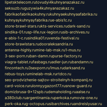
lipetsktelecom.ru
tovudyi4kuhnyanazakaz.ru
seksuzb.ru
guzywia4kuhnyanazakaz.ru
fabrikaofabrikaokuhny.ru
kuhnyaekuhnyaafabrika.ru
kuhnyaykuhnyayfabrika.ru
e-abis1c.ru
store-brawl-stars.ru
kts-services.ru
dark-sand.ru
sindika-01.ru
sp-life.ru
x-legion.ru
sib-archives.ru
e-abis-1-c.ru
sindika01.ru
venda-festival.ru
store-brawlstars.ru
dooraleksandria.ru
antenna-highly.ru
mine-lab-msk.ru
1-mus.ru
3-sex-porn.ru
ban-damn.ru
purse-factory.ru
viagra-tablet.ru
fasbags.ru
adler-jun.ru
bandamn.ru
fincontech.ru
3sexporn.ru
1mus.ru
darksand.ru
rebus-toys.ru
minelab-msk.ru
rtdco.ru
seo-prodvizhenie-sajtov-stroitelnyh-kompanij.ru
card-voice.ru
rulonnyygazon177.ru
snow-guard.ru
domizbrusa-9x12spb.ru
demaholding.ru
aalse.ru
a380club.ru
argentinamia.ru
perkoka.ru
movie-one.ru
perk-oka.ru
g-octopus.ru
sibarchives.ru
andreislyusar.ru