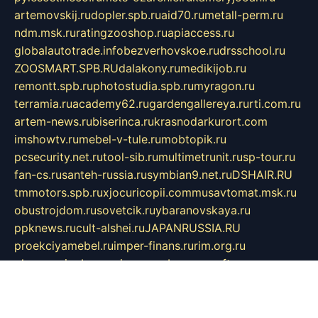
artemovskij.ru
dopler.spb.ru
aid70.ru
metall-perm.ru
ndm.msk.ru
ratingzooshop.ru
apiaccess.ru
globalautotrade.info
bezverhovskoe.ru
drsschool.ru
ZOOSMART.SPB.RU
dalakony.ru
medikijob.ru
remontt.spb.ru
photostudia.spb.ru
myragon.ru
terramia.ru
academy62.ru
gardengallereya.ru
rti.com.ru
artem-news.ru
biserinca.ru
krasnodarkurort.com
imshowtv.ru
mebel-v-tule.ru
mobtopik.ru
pcsecurity.net.ru
tool-sib.ru
multimetrunit.ru
sp-tour.ru
fan-cs.ru
santeh-russia.ru
symbian9.net.ru
DSHAIR.RU
tmmotors.spb.ru
xjocuricopii.com
musavtomat.msk.ru
obustrojdom.ru
sovetcik.ru
ybaranovskaya.ru
ppknews.ru
cult-alshei.ru
JAPANRUSSIA.RU
proekciyamebel.ru
imper-finans.ru
rim.org.ru
glamourai.ru
brassminus.ru
zabor-pro.ru
ftn.pp.ru
dorogoe58.ru
laimengpacker.ru
kuzova-zapchasti.ru
sageerp.ru
taxodrom.ru
dsrazvitie.ru
hardcity.net.ru
ratinghomegames.ru
topservice25.ru
gubernyan.ru