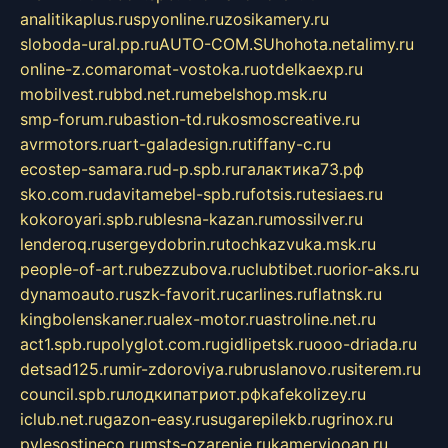
analitikaplus.ru
spyonline.ru
zosikamery.ru
sloboda-ural.pp.ru
AUTO-COM.SU
hohota.net
alimy.ru
online-z.com
aromat-vostoka.ru
otdelkaexp.ru
mobilvest.ru
bbd.net.ru
mebelshop.msk.ru
smp-forum.ru
bastion-td.ru
kosmoscreative.ru
avrmotors.ru
art-galadesign.ru
tiffany-c.ru
ecostep-samara.ru
d-p.spb.ru
галактика73.рф
sko.com.ru
davitamebel-spb.ru
fotsis.ru
tesiaes.ru
kokoroyari.spb.ru
blesna-kazan.ru
mossilver.ru
lenderoq.ru
sergeydobrin.ru
tochkazvuka.msk.ru
people-of-art.ru
bezzubova.ru
clubtibet.ru
orior-aks.ru
dynamoauto.ru
szk-favorit.ru
carlines.ru
flatnsk.ru
kingbolenskaner.ru
alex-motor.ru
astroline.net.ru
act1.spb.ru
polyglot.com.ru
gidlipetsk.ru
ooo-driada.ru
detsad125.ru
mir-zdoroviya.ru
bruslanovo.ru
siterem.ru
council.spb.ru
лодкипатриот.рф
kafekolizey.ru
iclub.net.ru
gazon-easy.ru
sugarepilekb.ru
grinox.ru
pylesostineco.ru
msts-ozarenie.ru
kameryjooan.ru