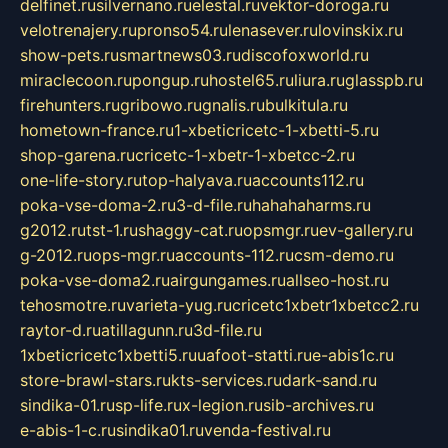
delfinet.ru
silvernano.ru
elestal.ru
vektor-doroga.ru
velotrenajery.ru
pronso54.ru
lenasever.ru
lovinskix.ru
show-pets.ru
smartnews03.ru
discofoxworld.ru
miraclecoon.ru
pongup.ru
hostel65.ru
liura.ru
glasspb.ru
firehunters.ru
gribowo.ru
gnalis.ru
bulkitula.ru
hometown-france.ru
1-xbeticricetc-1-xbetti-5.ru
shop-garena.ru
cricetc-1-xbetr-1-xbetcc-2.ru
one-life-story.ru
top-halyava.ru
accounts112.ru
poka-vse-doma-2.ru
3-d-file.ru
hahahaharms.ru
g2012.ru
tst-1.ru
shaggy-cat.ru
opsmgr.ru
ev-gallery.ru
g-2012.ru
ops-mgr.ru
accounts-112.ru
csm-demo.ru
poka-vse-doma2.ru
airgungames.ru
allseo-host.ru
tehosmotre.ru
varieta-yug.ru
cricetc1xbetr1xbetcc2.ru
raytor-d.ru
atillagunn.ru
3d-file.ru
1xbeticricetc1xbetti5.ru
uafoot-statti.ru
e-abis1c.ru
store-brawl-stars.ru
kts-services.ru
dark-sand.ru
sindika-01.ru
sp-life.ru
x-legion.ru
sib-archives.ru
e-abis-1-c.ru
sindika01.ru
venda-festival.ru