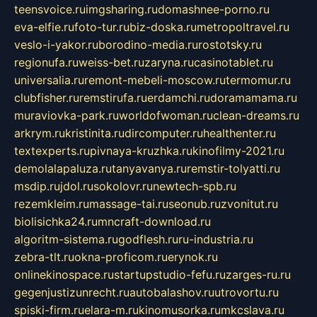
teensvoice.ru
imgsharing.ru
domashnee-porno.ru
eva-elfie.ru
foto-tur.ru
biz-doska.ru
metropoltravel.ru
veslo-i-yakor.ru
borodino-media.ru
rostotsky.ru
regionufa.ru
weiss-bet.ru
zaryna.ru
casinotablet.ru
universalia.ru
remont-mebeli-moscow.ru
termomur.ru
clubfisher.ru
remstirufa.ru
erdamchi.ru
doramamama.ru
muraviovka-park.ru
worldofwoman.ru
clean-dreams.ru
arkrym.ru
kristinita.ru
dircomputer.ru
healthenter.ru
textexperts.ru
pivnaya-kruzhka.ru
kinofilmy-2021.ru
demolalapaluza.ru
tanyavanya.ru
remstir-tolyatti.ru
msdip.ru
jdol.ru
sokolovr.ru
newtech-spb.ru
rezemkleim.ru
massage-tai.ru
seonub.ru
zvonitut.ru
biolisichka24.ru
mncraft-download.ru
algoritm-sistema.ru
godflesh.ru
ru-industria.ru
zebra-tlt.ru
okna-proficom.ru
erynok.ru
onlinekinospace.ru
startupstudio-fefu.ru
zarges-ru.ru
gegenjustizunrecht.ru
autobalashov.ru
utrovortu.ru
spiski-firm.ru
elara-m.ru
kinomusorka.ru
mkcslava.ru