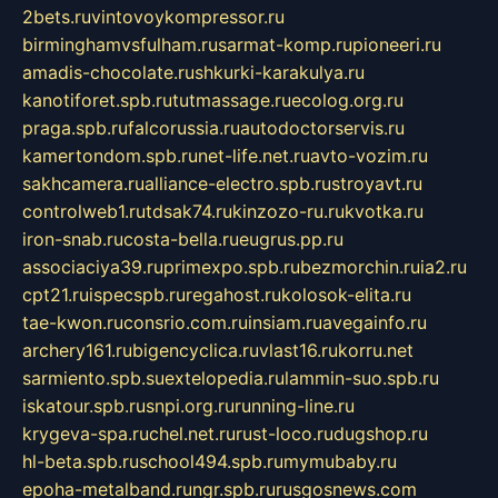
2bets.ru
vintovoykompressor.ru
birminghamvsfulham.ru
sarmat-komp.ru
pioneeri.ru
amadis-chocolate.ru
shkurki-karakulya.ru
kanotiforet.spb.ru
tutmassage.ru
ecolog.org.ru
praga.spb.ru
falcorussia.ru
autodoctorservis.ru
kamertondom.spb.ru
net-life.net.ru
avto-vozim.ru
sakhcamera.ru
alliance-electro.spb.ru
stroyavt.ru
controlweb1.ru
tdsak74.ru
kinzozo-ru.ru
kvotka.ru
iron-snab.ru
costa-bella.ru
eugrus.pp.ru
associaciya39.ru
primexpo.spb.ru
bezmorchin.ru
ia2.ru
cpt21.ru
ispecspb.ru
regahost.ru
kolosok-elita.ru
tae-kwon.ru
consrio.com.ru
insiam.ru
avegainfo.ru
archery161.ru
bigencyclica.ru
vlast16.ru
korru.net
sarmiento.spb.su
extelopedia.ru
lammin-suo.spb.ru
iskatour.spb.ru
snpi.org.ru
running-line.ru
krygeva-spa.ru
chel.net.ru
rust-loco.ru
dugshop.ru
hl-beta.spb.ru
school494.spb.ru
mymubaby.ru
epoha-metalband.ru
ngr.spb.ru
rusgosnews.com