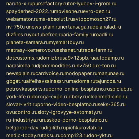
naruto-x.ru
pursefactory.ru
tor-lyubov-i-grom.ru
spayderhed-2022.ru
movieone.ru
evro-dez.ru
webamator.ru
ma-absolut1.ru
avtopomosch27.ru
nv-750.ru
news-plain.ru
nertansaga.ru
delanalad.ru
dizfiles.ru
youtubefree.ru
aria-family.ru
roadli.ru
planeta-samara.ru
mysmartbuy.ru
matrasy-kemerovo.ru
ashanet.ru
trade-farm.ru
dotcustoms.ru
domizbrusa9x12spb.ru
autodamp.ru
narasimha.ru
djcommodities.ru
nv750.ru
x-ton.ru
newsplain.ru
cardvoice.ru
modopaper.ru
manunae.ru
gbget.ru
alfeihavsalnassr.ru
madoma.ru
tajuncos.ru
petrovkasports.ru
porno-online-besplatno.ru
splclub.ru
york-life.ru
doroga-expo.ru
ribery.ru
cleanmedicine.ru
slovar-ivrit.ru
porno-video-besplatno.ru
seks-365.ru
ovucontrol.ru
sloty-igrovyye-avtomaty.ru
ru-industriya.ru
russkoe-porno-besplatno.ru
belgorod-day.ru
digilith.ru
pichkurovlab.ru
medic-today.ru
taksu.ru
comp123.ru
don-ykt.ru