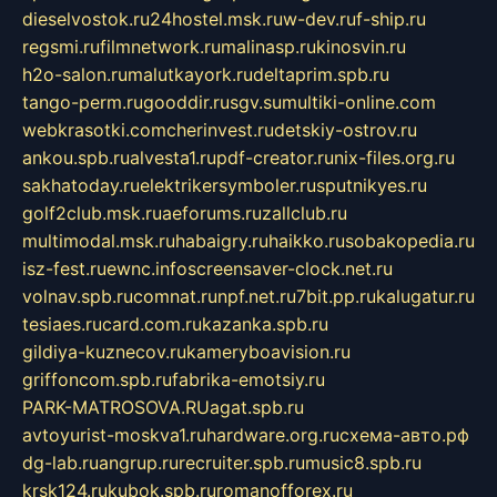
dieselvostok.ru
24hostel.msk.ru
w-dev.ru
f-ship.ru
regsmi.ru
filmnetwork.ru
malinasp.ru
kinosvin.ru
h2o-salon.ru
malutkayork.ru
deltaprim.spb.ru
tango-perm.ru
gooddir.ru
sgv.su
multiki-online.com
webkrasotki.com
cherinvest.ru
detskiy-ostrov.ru
ankou.spb.ru
alvesta1.ru
pdf-creator.ru
nix-files.org.ru
sakhatoday.ru
elektrikersymboler.ru
sputnikyes.ru
golf2club.msk.ru
aeforums.ru
zallclub.ru
multimodal.msk.ru
habaigry.ru
haikko.ru
sobakopedia.ru
isz-fest.ru
ewnc.info
screensaver-clock.net.ru
volnav.spb.ru
comnat.ru
npf.net.ru
7bit.pp.ru
kalugatur.ru
tesiaes.ru
card.com.ru
kazanka.spb.ru
gildiya-kuznecov.ru
kameryboavision.ru
griffoncom.spb.ru
fabrika-emotsiy.ru
PARK-MATROSOVA.RU
agat.spb.ru
avtoyurist-moskva1.ru
hardware.org.ru
схема-авто.рф
dg-lab.ru
angrup.ru
recruiter.spb.ru
music8.spb.ru
krsk124.ru
kubok.spb.ru
romanofforex.ru