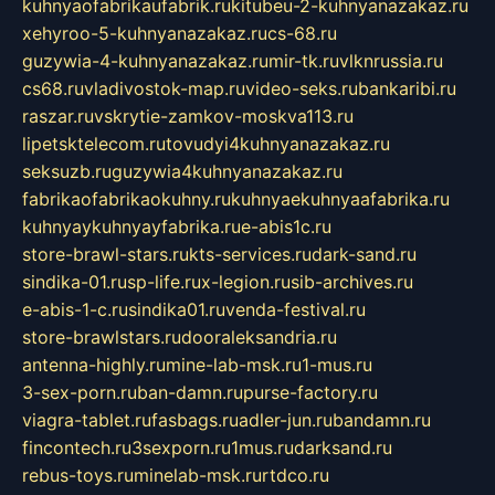
kuhnyaofabrikaufabrik.ru
kitubeu-2-kuhnyanazakaz.ru
xehyroo-5-kuhnyanazakaz.ru
cs-68.ru
guzywia-4-kuhnyanazakaz.ru
mir-tk.ru
vlknrussia.ru
cs68.ru
vladivostok-map.ru
video-seks.ru
bankaribi.ru
raszar.ru
vskrytie-zamkov-moskva113.ru
lipetsktelecom.ru
tovudyi4kuhnyanazakaz.ru
seksuzb.ru
guzywia4kuhnyanazakaz.ru
fabrikaofabrikaokuhny.ru
kuhnyaekuhnyaafabrika.ru
kuhnyaykuhnyayfabrika.ru
e-abis1c.ru
store-brawl-stars.ru
kts-services.ru
dark-sand.ru
sindika-01.ru
sp-life.ru
x-legion.ru
sib-archives.ru
e-abis-1-c.ru
sindika01.ru
venda-festival.ru
store-brawlstars.ru
dooraleksandria.ru
antenna-highly.ru
mine-lab-msk.ru
1-mus.ru
3-sex-porn.ru
ban-damn.ru
purse-factory.ru
viagra-tablet.ru
fasbags.ru
adler-jun.ru
bandamn.ru
fincontech.ru
3sexporn.ru
1mus.ru
darksand.ru
rebus-toys.ru
minelab-msk.ru
rtdco.ru