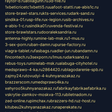
raytor-d.ru
atillagunn.ru
3d-file.ru
1xbeticricetc1xbetti5.ru
uafoot-statti.ru
e-abis1c.ru
store-brawl-stars.ru
kts-services.ru
dark-sand.ru
sindika-01.ru
sp-life.ru
x-legion.ru
sib-archives.ru
e-abis-1-c.ru
sindika01.ru
venda-festival.ru
store-brawlstars.ru
dooraleksandria.ru
antenna-highly.ru
mine-lab-msk.ru
1-mus.ru
3-sex-porn.ru
ban-damn.ru
purse-factory.ru
viagra-tablet.ru
fasbags.ru
adler-jun.ru
bandamn.ru
fincontech.ru
3sexporn.ru
1mus.ru
darksand.ru
rebus-toys.ru
minelab-msk.ru
alabuga-cityhotel.ru
medsprawo-4-ka.ru
2864420.ru
blagodarenie-spb.ru
zajmy24.ru
tovudyi-4-kuhnyanazakaz.ru
brazzerscom.ru
medsprawo4ka.ru
xehyroo5kuhnyanazakaz.ru
fabrikayfabrikaefabrika.ru
vskrytie-zamkov-moskva-113.ru
biletnadom.ru
zed-online.ru
pimchax.ru
brazzers-hd.ru
z-host.ru
kitubeu2kuhnyanazakaz.ru
naperekate.ru