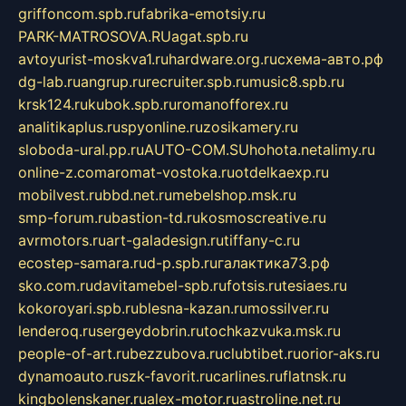
griffoncom.spb.ru
fabrika-emotsiy.ru
PARK-MATROSOVA.RU
agat.spb.ru
avtoyurist-moskva1.ru
hardware.org.ru
схема-авто.рф
dg-lab.ru
angrup.ru
recruiter.spb.ru
music8.spb.ru
krsk124.ru
kubok.spb.ru
romanofforex.ru
analitikaplus.ru
spyonline.ru
zosikamery.ru
sloboda-ural.pp.ru
AUTO-COM.SU
hohota.net
alimy.ru
online-z.com
aromat-vostoka.ru
otdelkaexp.ru
mobilvest.ru
bbd.net.ru
mebelshop.msk.ru
smp-forum.ru
bastion-td.ru
kosmoscreative.ru
avrmotors.ru
art-galadesign.ru
tiffany-c.ru
ecostep-samara.ru
d-p.spb.ru
галактика73.рф
sko.com.ru
davitamebel-spb.ru
fotsis.ru
tesiaes.ru
kokoroyari.spb.ru
blesna-kazan.ru
mossilver.ru
lenderoq.ru
sergeydobrin.ru
tochkazvuka.msk.ru
people-of-art.ru
bezzubova.ru
clubtibet.ru
orior-aks.ru
dynamoauto.ru
szk-favorit.ru
carlines.ru
flatnsk.ru
kingbolenskaner.ru
alex-motor.ru
astroline.net.ru