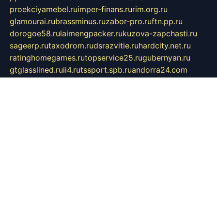
proekciyamebel.ru
imper-finans.ru
rim.org.ru
glamourai.ru
brassminus.ru
zabor-pro.ru
ftn.pp.ru
dorogoe58.ru
laimengpacker.ru
kuzova-zapchasti.ru
sageerp.ru
taxodrom.ru
dsrazvitie.ru
hardcity.net.ru
ratinghomegames.ru
topservice25.ru
gubernyan.ru
gtglasslined.ru
ii4.ru
tssport.spb.ru
andorra24.com
blackwallstreet.ru
oboimos.ru
optim-doors.com.ru
ikuch.ru
nycr.org.ru
npa21.ru
vremya-ch.spb.ru
desert000.ru
ivtorgi.ru
ifiori.ru
catalog-statei.ru
dcv.org.ru
spetsmaster174.ru
ipkameryhiseeu.ru
dum26.ru
ruspol.spb.ru
fr-opendp.ru
kam-solnyshko.ru
cheyenne-arapaho.ru
sevzapmetal.spb.ru
ted-lapidus.spb.ru
parasite-eliminator.ru
sigma-complete.ru
modernworld.ru
dama-moda.ru
eholot-group.ru
sk-nvkz.ru
DRONGOLD.RU
democratia2.ru
i-farmer.ru
mass-sport.org
jablonex.spb.ru
bookmess.ru
linkword.ru
refineua.com.ru
cs-spec.net.ru
altay-mebel.ru