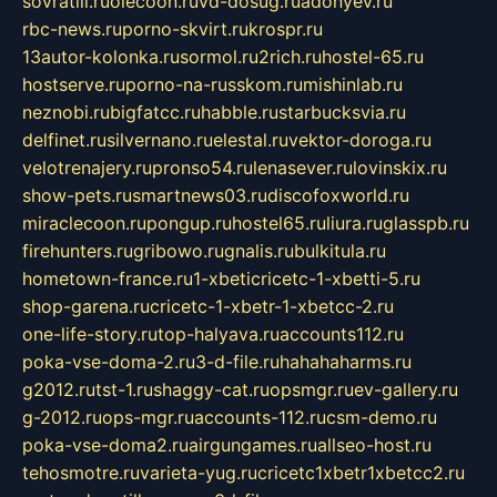
sovratili.ru
olecoon.ru
vd-dosug.ru
adonyev.ru
rbc-news.ru
porno-skvirt.ru
krospr.ru
13autor-kolonka.ru
sormol.ru
2rich.ru
hostel-65.ru
hostserve.ru
porno-na-russkom.ru
mishinlab.ru
neznobi.ru
bigfatcc.ru
habble.ru
starbucksvia.ru
delfinet.ru
silvernano.ru
elestal.ru
vektor-doroga.ru
velotrenajery.ru
pronso54.ru
lenasever.ru
lovinskix.ru
show-pets.ru
smartnews03.ru
discofoxworld.ru
miraclecoon.ru
pongup.ru
hostel65.ru
liura.ru
glasspb.ru
firehunters.ru
gribowo.ru
gnalis.ru
bulkitula.ru
hometown-france.ru
1-xbeticricetc-1-xbetti-5.ru
shop-garena.ru
cricetc-1-xbetr-1-xbetcc-2.ru
one-life-story.ru
top-halyava.ru
accounts112.ru
poka-vse-doma-2.ru
3-d-file.ru
hahahaharms.ru
g2012.ru
tst-1.ru
shaggy-cat.ru
opsmgr.ru
ev-gallery.ru
g-2012.ru
ops-mgr.ru
accounts-112.ru
csm-demo.ru
poka-vse-doma2.ru
airgungames.ru
allseo-host.ru
tehosmotre.ru
varieta-yug.ru
cricetc1xbetr1xbetcc2.ru