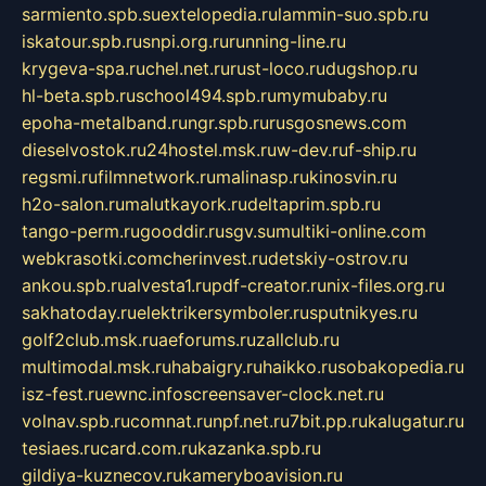
sarmiento.spb.su
extelopedia.ru
lammin-suo.spb.ru
iskatour.spb.ru
snpi.org.ru
running-line.ru
krygeva-spa.ru
chel.net.ru
rust-loco.ru
dugshop.ru
hl-beta.spb.ru
school494.spb.ru
mymubaby.ru
epoha-metalband.ru
ngr.spb.ru
rusgosnews.com
dieselvostok.ru
24hostel.msk.ru
w-dev.ru
f-ship.ru
regsmi.ru
filmnetwork.ru
malinasp.ru
kinosvin.ru
h2o-salon.ru
malutkayork.ru
deltaprim.spb.ru
tango-perm.ru
gooddir.ru
sgv.su
multiki-online.com
webkrasotki.com
cherinvest.ru
detskiy-ostrov.ru
ankou.spb.ru
alvesta1.ru
pdf-creator.ru
nix-files.org.ru
sakhatoday.ru
elektrikersymboler.ru
sputnikyes.ru
golf2club.msk.ru
aeforums.ru
zallclub.ru
multimodal.msk.ru
habaigry.ru
haikko.ru
sobakopedia.ru
isz-fest.ru
ewnc.info
screensaver-clock.net.ru
volnav.spb.ru
comnat.ru
npf.net.ru
7bit.pp.ru
kalugatur.ru
tesiaes.ru
card.com.ru
kazanka.spb.ru
gildiya-kuznecov.ru
kameryboavision.ru