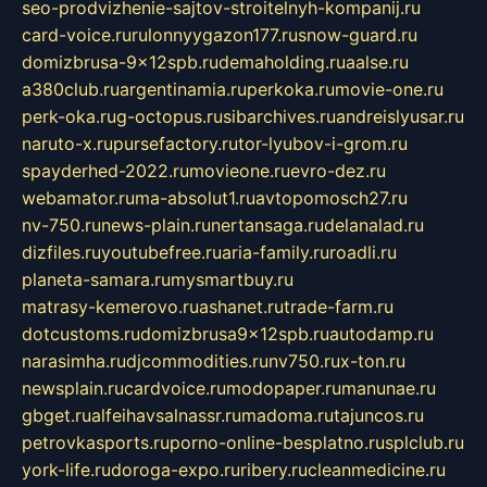
seo-prodvizhenie-sajtov-stroitelnyh-kompanij.ru
card-voice.ru
rulonnyygazon177.ru
snow-guard.ru
domizbrusa-9x12spb.ru
demaholding.ru
aalse.ru
a380club.ru
argentinamia.ru
perkoka.ru
movie-one.ru
perk-oka.ru
g-octopus.ru
sibarchives.ru
andreislyusar.ru
naruto-x.ru
pursefactory.ru
tor-lyubov-i-grom.ru
spayderhed-2022.ru
movieone.ru
evro-dez.ru
webamator.ru
ma-absolut1.ru
avtopomosch27.ru
nv-750.ru
news-plain.ru
nertansaga.ru
delanalad.ru
dizfiles.ru
youtubefree.ru
aria-family.ru
roadli.ru
planeta-samara.ru
mysmartbuy.ru
matrasy-kemerovo.ru
ashanet.ru
trade-farm.ru
dotcustoms.ru
domizbrusa9x12spb.ru
autodamp.ru
narasimha.ru
djcommodities.ru
nv750.ru
x-ton.ru
newsplain.ru
cardvoice.ru
modopaper.ru
manunae.ru
gbget.ru
alfeihavsalnassr.ru
madoma.ru
tajuncos.ru
petrovkasports.ru
porno-online-besplatno.ru
splclub.ru
york-life.ru
doroga-expo.ru
ribery.ru
cleanmedicine.ru