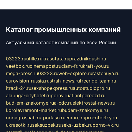
Каталог промышленных компаний
Актуальный каталог компаний по всей России
03223.ru
ufille.ru
krasotata.ru
prazdnikdushi.ru
veetbox.ru
cinemapost.ru
ciam-fr.ru
kraft-you.ru
mega-press.ru
03223.ru
web-explore.ru
rastenuya.ru
eurovision-russia.ru
strah-news.ru
freeride-team.ru
itrack-24.ru
sexshopexpress.ru
autostudiopro.ru
alabuga-cityhotel.ru
pornv.ru
atlantpereezd.ru
bud-em-znakomye.ru
a-cdc.ru
elektrostal-news.ru
korolevremont-market.ru
budem-znakomye.ru
oooagrosnab.ru
fpodaso.ru
emfire.ru
pro-otdelky.ru
ukrasotki.ru
seksuzbek.ru
seks-uzbek.ru
porno-vk.ru