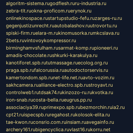
algoritm-sistema.ru
godflesh.ru
ru-industria.ru
zebra-tlt.ru
okna-proficom.ru
erynok.ru
onlinekinospace.ru
startupstudio-fefu.ru
zarges-ru.ru
gegenjustizunrecht.ru
autobalashov.ru
utrovortu.ru
spiski-firm.ru
elara-m.ru
kinomusorka.ru
mkcslava.ru
2bets.ru
vintovoykompressor.ru
birminghamvsfulham.ru
sarmat-komp.ru
pioneeri.ru
amadis-chocolate.ru
shkurki-karakulya.ru
kanotiforet.spb.ru
tutmassage.ru
ecolog.org.ru
praga.spb.ru
falcorussia.ru
autodoctorservis.ru
kamertondom.spb.ru
net-life.net.ru
avto-vozim.ru
sakhcamera.ru
alliance-electro.spb.ru
stroyavt.ru
controlweb1.ru
tdsak74.ru
kinzozo-ru.ru
kvotka.ru
iron-snab.ru
costa-bella.ru
eugrus.pp.ru
associaciya39.ru
primexpo.spb.ru
bezmorchin.ru
ia2.ru
cpt21.ru
ispecspb.ru
regahost.ru
kolosok-elita.ru
tae-kwon.ru
consrio.com.ru
insiam.ru
avegainfo.ru
archery161.ru
bigencyclica.ru
vlast16.ru
korru.net