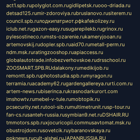
act1.spb.ru
polyglot.com.ru
gidlipetsk.ru
ooo-driada.ru
detsad125.ru
mir-zdoroviya.ru
bruslanovo.ru
siterem.ru
council.spb.ru
лодкипатриот.рф
kafekolizey.ru
iclub.net.ru
gazon-easy.ru
sugarepilekb.ru
grinox.ru
pylesostineco.ru
msts-ozarenie.ru
kameryjooan.ru
artemovskij.ru
dopler.spb.ru
aid70.ru
metall-perm.ru
ndm.msk.ru
ratingzooshop.ru
apiaccess.ru
globalautotrade.info
bezverhovskoe.ru
drsschool.ru
ZOOSMART.SPB.RU
dalakony.ru
medikijob.ru
remontt.spb.ru
photostudia.spb.ru
myragon.ru
terramia.ru
academy62.ru
gardengallereya.ru
rti.com.ru
artem-news.ru
biserinca.ru
krasnodarkurort.com
imshowtv.ru
mebel-v-tule.ru
mobtopik.ru
pcsecurity.net.ru
tool-sib.ru
multimetrunit.ru
sp-tour.ru
fan-cs.ru
santeh-russia.ru
symbian9.net.ru
DSHAIR.RU
tmmotors.spb.ru
xjocuricopii.com
musavtomat.msk.ru
obustrojdom.ru
sovetcik.ru
ybaranovskaya.ru
ppknews.ru
cult-alshei.ru
JAPANRUSSIA.RU