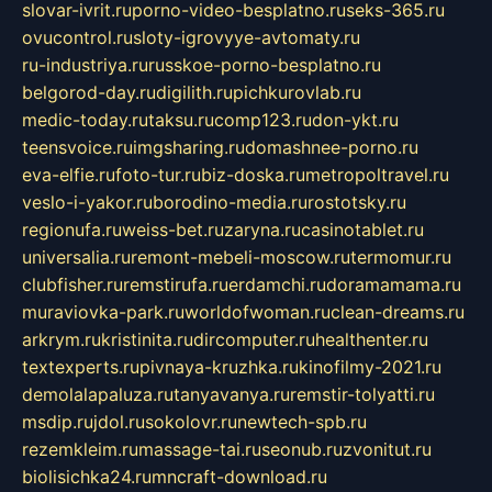
slovar-ivrit.ru
porno-video-besplatno.ru
seks-365.ru
ovucontrol.ru
sloty-igrovyye-avtomaty.ru
ru-industriya.ru
russkoe-porno-besplatno.ru
belgorod-day.ru
digilith.ru
pichkurovlab.ru
medic-today.ru
taksu.ru
comp123.ru
don-ykt.ru
teensvoice.ru
imgsharing.ru
domashnee-porno.ru
eva-elfie.ru
foto-tur.ru
biz-doska.ru
metropoltravel.ru
veslo-i-yakor.ru
borodino-media.ru
rostotsky.ru
regionufa.ru
weiss-bet.ru
zaryna.ru
casinotablet.ru
universalia.ru
remont-mebeli-moscow.ru
termomur.ru
clubfisher.ru
remstirufa.ru
erdamchi.ru
doramamama.ru
muraviovka-park.ru
worldofwoman.ru
clean-dreams.ru
arkrym.ru
kristinita.ru
dircomputer.ru
healthenter.ru
textexperts.ru
pivnaya-kruzhka.ru
kinofilmy-2021.ru
demolalapaluza.ru
tanyavanya.ru
remstir-tolyatti.ru
msdip.ru
jdol.ru
sokolovr.ru
newtech-spb.ru
rezemkleim.ru
massage-tai.ru
seonub.ru
zvonitut.ru
biolisichka24.ru
mncraft-download.ru