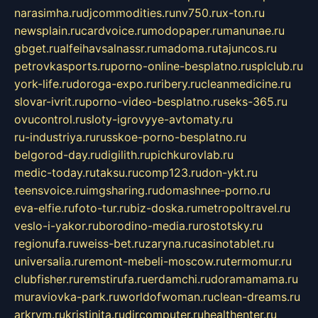
narasimha.ru
djcommodities.ru
nv750.ru
x-ton.ru
newsplain.ru
cardvoice.ru
modopaper.ru
manunae.ru
gbget.ru
alfeihavsalnassr.ru
madoma.ru
tajuncos.ru
petrovkasports.ru
porno-online-besplatno.ru
splclub.ru
york-life.ru
doroga-expo.ru
ribery.ru
cleanmedicine.ru
slovar-ivrit.ru
porno-video-besplatno.ru
seks-365.ru
ovucontrol.ru
sloty-igrovyye-avtomaty.ru
ru-industriya.ru
russkoe-porno-besplatno.ru
belgorod-day.ru
digilith.ru
pichkurovlab.ru
medic-today.ru
taksu.ru
comp123.ru
don-ykt.ru
teensvoice.ru
imgsharing.ru
domashnee-porno.ru
eva-elfie.ru
foto-tur.ru
biz-doska.ru
metropoltravel.ru
veslo-i-yakor.ru
borodino-media.ru
rostotsky.ru
regionufa.ru
weiss-bet.ru
zaryna.ru
casinotablet.ru
universalia.ru
remont-mebeli-moscow.ru
termomur.ru
clubfisher.ru
remstirufa.ru
erdamchi.ru
doramamama.ru
muraviovka-park.ru
worldofwoman.ru
clean-dreams.ru
arkrym.ru
kristinita.ru
dircomputer.ru
healthenter.ru