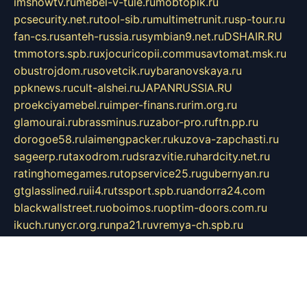
imshowtv.ru
mebel-v-tule.ru
mobtopik.ru
pcsecurity.net.ru
tool-sib.ru
multimetrunit.ru
sp-tour.ru
fan-cs.ru
santeh-russia.ru
symbian9.net.ru
DSHAIR.RU
tmmotors.spb.ru
xjocuricopii.com
musavtomat.msk.ru
obustrojdom.ru
sovetcik.ru
ybaranovskaya.ru
ppknews.ru
cult-alshei.ru
JAPANRUSSIA.RU
proekciyamebel.ru
imper-finans.ru
rim.org.ru
glamourai.ru
brassminus.ru
zabor-pro.ru
ftn.pp.ru
dorogoe58.ru
laimengpacker.ru
kuzova-zapchasti.ru
sageerp.ru
taxodrom.ru
dsrazvitie.ru
hardcity.net.ru
ratinghomegames.ru
topservice25.ru
gubernyan.ru
gtglasslined.ru
ii4.ru
tssport.spb.ru
andorra24.com
blackwallstreet.ru
oboimos.ru
optim-doors.com.ru
ikuch.ru
nycr.org.ru
npa21.ru
vremya-ch.spb.ru
desert000.ru
ivtorgi.ru
ifiori.ru
catalog-statei.ru
dcv.org.ru
spetsmaster174.ru
ipkameryhiseeu.ru
dum26.ru
ruspol.spb.ru
fr-opendp.ru
kam-solnyshko.ru
cheyenne-arapaho.ru
sevzapmetal.spb.ru