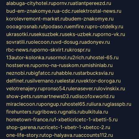
alabuga-cityhotel.ru
pornv.ru
atlantpereezd.ru
bud-em-znakomye.ru
a-cdc.ru
elektrostal-news.ru
korolevremont-market.ru
budem-znakomye.ru
oooagrosnab.ru
fpodaso.ru
emfire.ru
pro-otdelky.ru
ukrasotki.ru
seksuzbek.ru
seks-uzbek.ru
porno-vk.ru
sovratili.ru
olecoon.ru
vd-dosug.ru
adonyev.ru
rbc-news.ru
porno-skvirt.ru
krospr.ru
13autor-kolonka.ru
sormol.ru
2rich.ru
hostel-65.ru
hostserve.ru
porno-na-russkom.ru
mishinlab.ru
neznobi.ru
bigfatcc.ru
habble.ru
starbucksvia.ru
delfinet.ru
silvernano.ru
elestal.ru
vektor-doroga.ru
velotrenajery.ru
pronso54.ru
lenasever.ru
lovinskix.ru
show-pets.ru
smartnews03.ru
discofoxworld.ru
miraclecoon.ru
pongup.ru
hostel65.ru
liura.ru
glasspb.ru
firehunters.ru
gribowo.ru
gnalis.ru
bulkitula.ru
hometown-france.ru
1-xbeticricetc-1-xbetti-5.ru
shop-garena.ru
cricetc-1-xbetr-1-xbetcc-2.ru
one-life-story.ru
top-halyava.ru
accounts112.ru