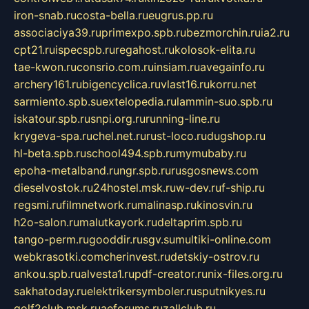
iron-snab.ru
costa-bella.ru
eugrus.pp.ru
associaciya39.ru
primexpo.spb.ru
bezmorchin.ru
ia2.ru
cpt21.ru
ispecspb.ru
regahost.ru
kolosok-elita.ru
tae-kwon.ru
consrio.com.ru
insiam.ru
avegainfo.ru
archery161.ru
bigencyclica.ru
vlast16.ru
korru.net
sarmiento.spb.su
extelopedia.ru
lammin-suo.spb.ru
iskatour.spb.ru
snpi.org.ru
running-line.ru
krygeva-spa.ru
chel.net.ru
rust-loco.ru
dugshop.ru
hl-beta.spb.ru
school494.spb.ru
mymubaby.ru
epoha-metalband.ru
ngr.spb.ru
rusgosnews.com
dieselvostok.ru
24hostel.msk.ru
w-dev.ru
f-ship.ru
regsmi.ru
filmnetwork.ru
malinasp.ru
kinosvin.ru
h2o-salon.ru
malutkayork.ru
deltaprim.spb.ru
tango-perm.ru
gooddir.ru
sgv.su
multiki-online.com
webkrasotki.com
cherinvest.ru
detskiy-ostrov.ru
ankou.spb.ru
alvesta1.ru
pdf-creator.ru
nix-files.org.ru
sakhatoday.ru
elektrikersymboler.ru
sputnikyes.ru
golf2club.msk.ru
aeforums.ru
zallclub.ru