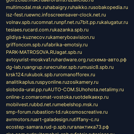
multimodal.msk.ru
habaigry.ru
haikko.ru
sobakopedia.ru
isz-fest.ru
ewnc.info
screensaver-clock.net.ru
volnav.spb.ru
comnat.ru
npf.net.ru
7bit.pp.ru
kalugatur.ru
tesiaes.ru
card.com.ru
kazanka.spb.ru
gildiya-kuznecov.ru
kameryboavision.ru
griffoncom.spb.ru
fabrika-emotsiy.ru
PARK-MATROSOVA.RU
agat.spb.ru
avtoyurist-moskva1.ru
hardware.org.ru
схема-авто.рф
dg-lab.ru
angrup.ru
recruiter.spb.ru
music8.spb.ru
krsk124.ru
kubok.spb.ru
romanofforex.ru
analitikaplus.ru
spyonline.ru
zosikamery.ru
sloboda-ural.pp.ru
AUTO-COM.SU
hohota.net
alimy.ru
online-z.com
aromat-vostoka.ru
otdelkaexp.ru
mobilvest.ru
bbd.net.ru
mebelshop.msk.ru
smp-forum.ru
bastion-td.ru
kosmoscreative.ru
avrmotors.ru
art-galadesign.ru
tiffany-c.ru
ecostep-samara.ru
d-p.spb.ru
галактика73.рф