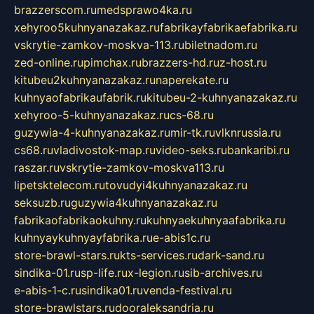
brazzerscom.ru
medsprawo4ka.ru
xehyroo5kuhnyanazakaz.ru
fabrikayfabrikaefabrika.ru
vskrytie-zamkov-moskva-113.ru
biletnadom.ru
zed-online.ru
pimchax.ru
brazzers-hd.ru
z-host.ru
kitubeu2kuhnyanazakaz.ru
naperekate.ru
kuhnyaofabrikaufabrik.ru
kitubeu-2-kuhnyanazakaz.ru
xehyroo-5-kuhnyanazakaz.ru
cs-68.ru
guzywia-4-kuhnyanazakaz.ru
mir-tk.ru
vlknrussia.ru
cs68.ru
vladivostok-map.ru
video-seks.ru
bankaribi.ru
raszar.ru
vskrytie-zamkov-moskva113.ru
lipetsktelecom.ru
tovudyi4kuhnyanazakaz.ru
seksuzb.ru
guzywia4kuhnyanazakaz.ru
fabrikaofabrikaokuhny.ru
kuhnyaekuhnyaafabrika.ru
kuhnyaykuhnyayfabrika.ru
e-abis1c.ru
store-brawl-stars.ru
kts-services.ru
dark-sand.ru
sindika-01.ru
sp-life.ru
x-legion.ru
sib-archives.ru
e-abis-1-c.ru
sindika01.ru
venda-festival.ru
store-brawlstars.ru
dooraleksandria.ru