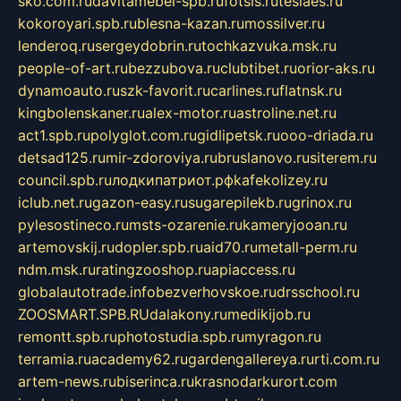
sko.com.ru
davitamebel-spb.ru
fotsis.ru
tesiaes.ru
kokoroyari.spb.ru
blesna-kazan.ru
mossilver.ru
lenderoq.ru
sergeydobrin.ru
tochkazvuka.msk.ru
people-of-art.ru
bezzubova.ru
clubtibet.ru
orior-aks.ru
dynamoauto.ru
szk-favorit.ru
carlines.ru
flatnsk.ru
kingbolenskaner.ru
alex-motor.ru
astroline.net.ru
act1.spb.ru
polyglot.com.ru
gidlipetsk.ru
ooo-driada.ru
detsad125.ru
mir-zdoroviya.ru
bruslanovo.ru
siterem.ru
council.spb.ru
лодкипатриот.рф
kafekolizey.ru
iclub.net.ru
gazon-easy.ru
sugarepilekb.ru
grinox.ru
pylesostineco.ru
msts-ozarenie.ru
kameryjooan.ru
artemovskij.ru
dopler.spb.ru
aid70.ru
metall-perm.ru
ndm.msk.ru
ratingzooshop.ru
apiaccess.ru
globalautotrade.info
bezverhovskoe.ru
drsschool.ru
ZOOSMART.SPB.RU
dalakony.ru
medikijob.ru
remontt.spb.ru
photostudia.spb.ru
myragon.ru
terramia.ru
academy62.ru
gardengallereya.ru
rti.com.ru
artem-news.ru
biserinca.ru
krasnodarkurort.com