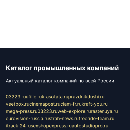
Каталог промышленных компаний
Актуальный каталог компаний по всей России
03223.ru
ufille.ru
krasotata.ru
prazdnikdushi.ru
veetbox.ru
cinemapost.ru
ciam-fr.ru
kraft-you.ru
mega-press.ru
03223.ru
web-explore.ru
rastenuya.ru
eurovision-russia.ru
strah-news.ru
freeride-team.ru
itrack-24.ru
sexshopexpress.ru
autostudiopro.ru