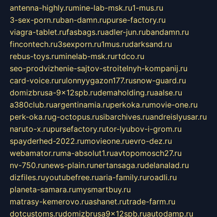
antenna-highly.ru
mine-lab-msk.ru
1-mus.ru
3-sex-porn.ru
ban-damn.ru
purse-factory.ru
viagra-tablet.ru
fasbags.ru
adler-jun.ru
bandamn.ru
fincontech.ru
3sexporn.ru
1mus.ru
darksand.ru
rebus-toys.ru
minelab-msk.ru
rtdco.ru
seo-prodvizhenie-sajtov-stroitelnyh-kompanij.ru
card-voice.ru
rulonnyygazon177.ru
snow-guard.ru
domizbrusa-9x12spb.ru
demaholding.ru
aalse.ru
a380club.ru
argentinamia.ru
perkoka.ru
movie-one.ru
perk-oka.ru
g-octopus.ru
sibarchives.ru
andreislyusar.ru
naruto-x.ru
pursefactory.ru
tor-lyubov-i-grom.ru
spayderhed-2022.ru
movieone.ru
evro-dez.ru
webamator.ru
ma-absolut1.ru
avtopomosch27.ru
nv-750.ru
news-plain.ru
nertansaga.ru
delanalad.ru
dizfiles.ru
youtubefree.ru
aria-family.ru
roadli.ru
planeta-samara.ru
mysmartbuy.ru
matrasy-kemerovo.ru
ashanet.ru
trade-farm.ru
dotcustoms.ru
domizbrusa9x12spb.ru
autodamp.ru