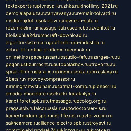
textexperts.ru
pivnaya-kruzhka.ru
kinofilmy-2021.ru
demolalapaluza.ru
tanyavanya.ru
remstir-tolyatti.ru
msdip.ru
jdol.ru
sokolovr.ru
newtech-spb.ru
rezemkleim.ru
massage-tai.ru
seonub.ru
zvonitut.ru
biolisichka24.ru
mncraft-download.ru
algoritm-sistema.ru
godflesh.ru
ru-industria.ru
zebra-tlt.ru
okna-proficom.ru
erynok.ru
onlinekinospace.ru
startupstudio-fefu.ru
zarges-ru.ru
gegenjustizunrecht.ru
autobalashov.ru
utrovortu.ru
spiski-firm.ru
elara-m.ru
kinomusorka.ru
mkcslava.ru
2bets.ru
vintovoykompressor.ru
birminghamvsfulham.ru
sarmat-komp.ru
pioneeri.ru
amadis-chocolate.ru
shkurki-karakulya.ru
kanotiforet.spb.ru
tutmassage.ru
ecolog.org.ru
praga.spb.ru
falcorussia.ru
autodoctorservis.ru
kamertondom.spb.ru
net-life.net.ru
avto-vozim.ru
sakhcamera.ru
alliance-electro.spb.ru
stroyavt.ru
controlweb1.ru
tdsak74.ru
kinzozo-ru.ru
kvotka.ru