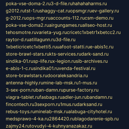
poka-vse-doma-2.ru
3-d-file.ru
hahahaharms.ru
g2012.ru
tst-1.ru
shaggy-cat.ru
opsmgr.ru
ev-gallery.ru
g-2012.ru
ops-mgr.ru
accounts-112.ru
csm-demo.ru
poka-vse-doma2.ru
airgungames.ru
allseo-host.ru
tehosmotre.ru
varieta-yug.ru
cricetc1xbetr1xbetcc2.ru
raytor-d.ru
atillagunn.ru
3d-file.ru
1xbeticricetc1xbetti5.ru
uafoot-statti.ru
e-abis1c.ru
store-brawl-stars.ru
kts-services.ru
dark-sand.ru
sindika-01.ru
sp-life.ru
x-legion.ru
sib-archives.ru
e-abis-1-c.ru
sindika01.ru
venda-festival.ru
store-brawlstars.ru
dooraleksandria.ru
antenna-highly.ru
mine-lab-msk.ru
1-mus.ru
3-sex-porn.ru
ban-damn.ru
purse-factory.ru
viagra-tablet.ru
fasbags.ru
adler-jun.ru
bandamn.ru
fincontech.ru
3sexporn.ru
1mus.ru
darksand.ru
rebus-toys.ru
minelab-msk.ru
alabuga-cityhotel.ru
medsprawo-4-ka.ru
2864420.ru
blagodarenie-spb.ru
zajmy24.ru
tovudyi-4-kuhnyanazakaz.ru