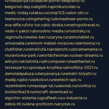
ru-industriya.ru
russkoe-porno-besplatno.ru
belgorod-day.ru
digilith.ru
pichkurovlab.ru
medic-today.ru
taksu.ru
comp123.ru
don-ykt.ru
teensvoice.ru
imgsharing.ru
domashnee-porno.ru
eva-elfie.ru
foto-tur.ru
biz-doska.ru
metropoltravel.ru
veslo-i-yakor.ru
borodino-media.ru
rostotsky.ru
regionufa.ru
weiss-bet.ru
zaryna.ru
casinotablet.ru
universalia.ru
remont-mebeli-moscow.ru
termomur.ru
clubfisher.ru
remstirufa.ru
erdamchi.ru
doramamama.ru
muraviovka-park.ru
worldofwoman.ru
clean-dreams.ru
arkrym.ru
kristinita.ru
dircomputer.ru
healthenter.ru
textexperts.ru
pivnaya-kruzhka.ru
kinofilmy-2021.ru
demolalapaluza.ru
tanyavanya.ru
remstir-tolyatti.ru
msdip.ru
jdol.ru
sokolovr.ru
newtech-spb.ru
rezemkleim.ru
massage-tai.ru
seonub.ru
zvonitut.ru
biolisichka24.ru
mncraft-download.ru
algoritm-sistema.ru
godflesh.ru
ru-industria.ru
zebra-tlt.ru
okna-proficom.ru
erynok.ru