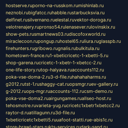
hostserve.ru
porno-na-russkom.ru
mishinlab.ru
neznobi.ru
bigfatcc.ru
habble.ru
starbucksvia.ru
delfinet.ru
silvernano.ru
elestal.ru
vektor-doroga.ru
velotrenajery.ru
pronso54.ru
lenasever.ru
lovinskix.ru
show-pets.ru
smartnews03.ru
discofoxworld.ru
miraclecoon.ru
pongup.ru
hostel65.ru
liura.ru
glasspb.ru
firehunters.ru
gribowo.ru
gnalis.ru
bulkitula.ru
hometown-france.ru
1-xbeticricetc-1-xbetti-5.ru
shop-garena.ru
cricetc-1-xbetr-1-xbetcc-2.ru
one-life-story.ru
top-halyava.ru
accounts112.ru
poka-vse-doma-2.ru
3-d-file.ru
hahahaharms.ru
g2012.ru
tst-1.ru
shaggy-cat.ru
opsmgr.ru
ev-gallery.ru
g-2012.ru
ops-mgr.ru
accounts-112.ru
csm-demo.ru
poka-vse-doma2.ru
airgungames.ru
allseo-host.ru
tehosmotre.ru
varieta-yug.ru
cricetc1xbetr1xbetcc2.ru
raytor-d.ru
atillagunn.ru
3d-file.ru
1xbeticricetc1xbetti5.ru
uafoot-statti.ru
e-abis1c.ru
store-brawl-stars.ru
kts-services.ru
dark-sand.ru