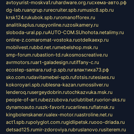
avtoyurist-moskva1.ru
hardware.org.ru
схема-авто.рф
dg-lab.ru
angrup.ru
recruiter.spb.ru
music8.spb.ru
krsk124.ru
kubok.spb.ru
romanofforex.ru
analitikaplus.ru
spyonline.ru
zosikamery.ru
sloboda-ural.pp.ru
AUTO-COM.SU
hohota.net
alimy.ru
online-z.com
aromat-vostoka.ru
otdelkaexp.ru
mobilvest.ru
bbd.net.ru
mebelshop.msk.ru
smp-forum.ru
bastion-td.ru
kosmoscreative.ru
avrmotors.ru
art-galadesign.ru
tiffany-c.ru
ecostep-samara.ru
d-p.spb.ru
галактика73.рф
sko.com.ru
davitamebel-spb.ru
fotsis.ru
tesiaes.ru
kokoroyari.spb.ru
blesna-kazan.ru
mossilver.ru
lenderoq.ru
sergeydobrin.ru
tochkazvuka.msk.ru
people-of-art.ru
bezzubova.ru
clubtibet.ru
orior-aks.ru
dynamoauto.ru
szk-favorit.ru
carlines.ru
flatnsk.ru
kingbolenskaner.ru
alex-motor.ru
astroline.net.ru
act1.spb.ru
polyglot.com.ru
gidlipetsk.ru
ooo-driada.ru
detsad125.ru
mir-zdoroviya.ru
bruslanovo.ru
siterem.ru