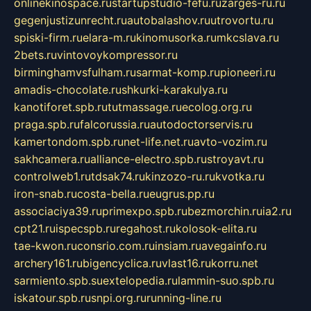
onlinekinospace.ru
startupstudio-fefu.ru
zarges-ru.ru
gegenjustizunrecht.ru
autobalashov.ru
utrovortu.ru
spiski-firm.ru
elara-m.ru
kinomusorka.ru
mkcslava.ru
2bets.ru
vintovoykompressor.ru
birminghamvsfulham.ru
sarmat-komp.ru
pioneeri.ru
amadis-chocolate.ru
shkurki-karakulya.ru
kanotiforet.spb.ru
tutmassage.ru
ecolog.org.ru
praga.spb.ru
falcorussia.ru
autodoctorservis.ru
kamertondom.spb.ru
net-life.net.ru
avto-vozim.ru
sakhcamera.ru
alliance-electro.spb.ru
stroyavt.ru
controlweb1.ru
tdsak74.ru
kinzozo-ru.ru
kvotka.ru
iron-snab.ru
costa-bella.ru
eugrus.pp.ru
associaciya39.ru
primexpo.spb.ru
bezmorchin.ru
ia2.ru
cpt21.ru
ispecspb.ru
regahost.ru
kolosok-elita.ru
tae-kwon.ru
consrio.com.ru
insiam.ru
avegainfo.ru
archery161.ru
bigencyclica.ru
vlast16.ru
korru.net
sarmiento.spb.su
extelopedia.ru
lammin-suo.spb.ru
iskatour.spb.ru
snpi.org.ru
running-line.ru