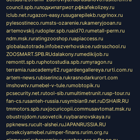
council.spb.ru
лодкипатриот.рф
kafekolizey.ru
iclub.net.ru
gazon-easy.ru
sugarepilekb.ru
grinox.ru
pylesostineco.ru
msts-ozarenie.ru
kameryjooan.ru
artemovskij.ru
dopler.spb.ru
aid70.ru
metall-perm.ru
ndm.msk.ru
ratingzooshop.ru
apiaccess.ru
globalautotrade.info
bezverhovskoe.ru
drsschool.ru
ZOOSMART.SPB.RU
dalakony.ru
medikijob.ru
remontt.spb.ru
photostudia.spb.ru
myragon.ru
terramia.ru
academy62.ru
gardengallereya.ru
rti.com.ru
artem-news.ru
biserinca.ru
krasnodarkurort.com
imshowtv.ru
mebel-v-tule.ru
mobtopik.ru
pcsecurity.net.ru
tool-sib.ru
multimetrunit.ru
sp-tour.ru
fan-cs.ru
santeh-russia.ru
symbian9.net.ru
DSHAIR.RU
tmmotors.spb.ru
xjocuricopii.com
musavtomat.msk.ru
obustrojdom.ru
sovetcik.ru
ybaranovskaya.ru
ppknews.ru
cult-alshei.ru
JAPANRUSSIA.RU
proekciyamebel.ru
imper-finans.ru
rim.org.ru