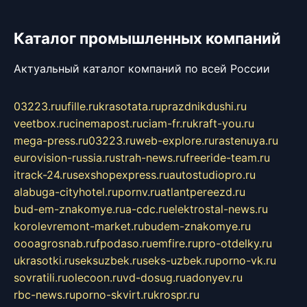
Каталог промышленных компаний
Актуальный каталог компаний по всей России
03223.ru
ufille.ru
krasotata.ru
prazdnikdushi.ru
veetbox.ru
cinemapost.ru
ciam-fr.ru
kraft-you.ru
mega-press.ru
03223.ru
web-explore.ru
rastenuya.ru
eurovision-russia.ru
strah-news.ru
freeride-team.ru
itrack-24.ru
sexshopexpress.ru
autostudiopro.ru
alabuga-cityhotel.ru
pornv.ru
atlantpereezd.ru
bud-em-znakomye.ru
a-cdc.ru
elektrostal-news.ru
korolevremont-market.ru
budem-znakomye.ru
oooagrosnab.ru
fpodaso.ru
emfire.ru
pro-otdelky.ru
ukrasotki.ru
seksuzbek.ru
seks-uzbek.ru
porno-vk.ru
sovratili.ru
olecoon.ru
vd-dosug.ru
adonyev.ru
rbc-news.ru
porno-skvirt.ru
krospr.ru