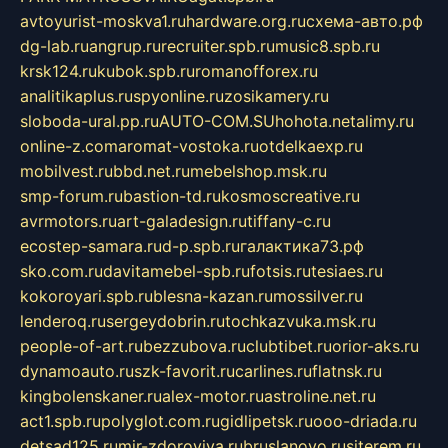
avtoyurist-moskva1.ru
hardware.org.ru
схема-авто.рф
dg-lab.ru
angrup.ru
recruiter.spb.ru
music8.spb.ru
krsk124.ru
kubok.spb.ru
romanofforex.ru
analitikaplus.ru
spyonline.ru
zosikamery.ru
sloboda-ural.pp.ru
AUTO-COM.SU
hohota.net
alimy.ru
online-z.com
aromat-vostoka.ru
otdelkaexp.ru
mobilvest.ru
bbd.net.ru
mebelshop.msk.ru
smp-forum.ru
bastion-td.ru
kosmoscreative.ru
avrmotors.ru
art-galadesign.ru
tiffany-c.ru
ecostep-samara.ru
d-p.spb.ru
галактика73.рф
sko.com.ru
davitamebel-spb.ru
fotsis.ru
tesiaes.ru
kokoroyari.spb.ru
blesna-kazan.ru
mossilver.ru
lenderoq.ru
sergeydobrin.ru
tochkazvuka.msk.ru
people-of-art.ru
bezzubova.ru
clubtibet.ru
orior-aks.ru
dynamoauto.ru
szk-favorit.ru
carlines.ru
flatnsk.ru
kingbolenskaner.ru
alex-motor.ru
astroline.net.ru
act1.spb.ru
polyglot.com.ru
gidlipetsk.ru
ooo-driada.ru
detsad125.ru
mir-zdoroviya.ru
bruslanovo.ru
siterem.ru