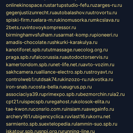
onlinekinospace.ru
startupstudio-fefu.ru
zarges-ru.ru
gegenjustizunrecht.ru
autobalashov.ru
utrovortu.ru
spiski-firm.ru
elara-m.ru
kinomusorka.ru
mkcslava.ru
2bets.ru
vintovoykompressor.ru
birminghamvsfulham.ru
sarmat-komp.ru
pioneeri.ru
amadis-chocolate.ru
shkurki-karakulya.ru
kanotiforet.spb.ru
tutmassage.ru
ecolog.org.ru
praga.spb.ru
falcorussia.ru
autodoctorservis.ru
kamertondom.spb.ru
net-life.net.ru
avto-vozim.ru
sakhcamera.ru
alliance-electro.spb.ru
stroyavt.ru
controlweb1.ru
tdsak74.ru
kinzozo-ru.ru
kvotka.ru
iron-snab.ru
costa-bella.ru
eugrus.pp.ru
associaciya39.ru
primexpo.spb.ru
bezmorchin.ru
ia2.ru
cpt21.ru
ispecspb.ru
regahost.ru
kolosok-elita.ru
tae-kwon.ru
consrio.com.ru
insiam.ru
avegainfo.ru
archery161.ru
bigencyclica.ru
vlast16.ru
korru.net
sarmiento.spb.su
extelopedia.ru
lammin-suo.spb.ru
iskatour.spb.ru
snpi.org.ru
running-line.ru