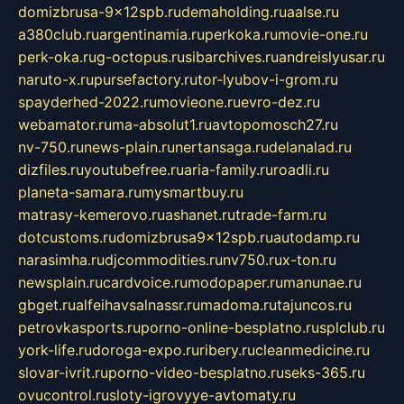
domizbrusa-9x12spb.ru
demaholding.ru
aalse.ru
a380club.ru
argentinamia.ru
perkoka.ru
movie-one.ru
perk-oka.ru
g-octopus.ru
sibarchives.ru
andreislyusar.ru
naruto-x.ru
pursefactory.ru
tor-lyubov-i-grom.ru
spayderhed-2022.ru
movieone.ru
evro-dez.ru
webamator.ru
ma-absolut1.ru
avtopomosch27.ru
nv-750.ru
news-plain.ru
nertansaga.ru
delanalad.ru
dizfiles.ru
youtubefree.ru
aria-family.ru
roadli.ru
planeta-samara.ru
mysmartbuy.ru
matrasy-kemerovo.ru
ashanet.ru
trade-farm.ru
dotcustoms.ru
domizbrusa9x12spb.ru
autodamp.ru
narasimha.ru
djcommodities.ru
nv750.ru
x-ton.ru
newsplain.ru
cardvoice.ru
modopaper.ru
manunae.ru
gbget.ru
alfeihavsalnassr.ru
madoma.ru
tajuncos.ru
petrovkasports.ru
porno-online-besplatno.ru
splclub.ru
york-life.ru
doroga-expo.ru
ribery.ru
cleanmedicine.ru
slovar-ivrit.ru
porno-video-besplatno.ru
seks-365.ru
ovucontrol.ru
sloty-igrovyye-avtomaty.ru