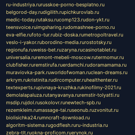
ru-industriya.ru
russkoe-porno-besplatno.ru
belgorod-day.ru
digilith.ru
pichkurovlab.ru
medic-today.ru
taksu.ru
comp123.ru
don-ykt.ru
teensvoice.ru
imgsharing.ru
domashnee-porno.ru
eva-elfie.ru
foto-tur.ru
biz-doska.ru
metropoltravel.ru
veslo-i-yakor.ru
borodino-media.ru
rostotsky.ru
regionufa.ru
weiss-bet.ru
zaryna.ru
casinotablet.ru
universalia.ru
remont-mebeli-moscow.ru
termomur.ru
clubfisher.ru
remstirufa.ru
erdamchi.ru
doramamama.ru
muraviovka-park.ru
worldofwoman.ru
clean-dreams.ru
arkrym.ru
kristinita.ru
dircomputer.ru
healthenter.ru
textexperts.ru
pivnaya-kruzhka.ru
kinofilmy-2021.ru
demolalapaluza.ru
tanyavanya.ru
remstir-tolyatti.ru
msdip.ru
jdol.ru
sokolovr.ru
newtech-spb.ru
rezemkleim.ru
massage-tai.ru
seonub.ru
zvonitut.ru
biolisichka24.ru
mncraft-download.ru
algoritm-sistema.ru
godflesh.ru
ru-industria.ru
zebra-tlt.ru
okna-proficom.ru
erynok.ru