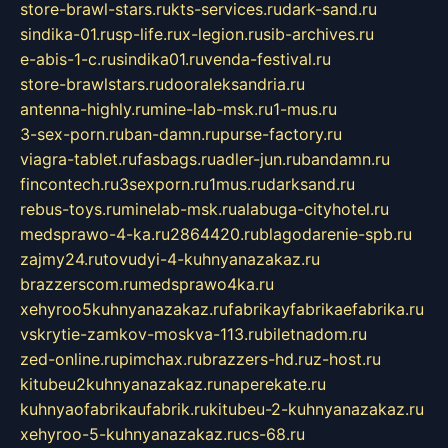
store-brawl-stars.ru
kts-services.ru
dark-sand.ru
sindika-01.ru
sp-life.ru
x-legion.ru
sib-archives.ru
e-abis-1-c.ru
sindika01.ru
venda-festival.ru
store-brawlstars.ru
dooraleksandria.ru
antenna-highly.ru
mine-lab-msk.ru
1-mus.ru
3-sex-porn.ru
ban-damn.ru
purse-factory.ru
viagra-tablet.ru
fasbags.ru
adler-jun.ru
bandamn.ru
fincontech.ru
3sexporn.ru
1mus.ru
darksand.ru
rebus-toys.ru
minelab-msk.ru
alabuga-cityhotel.ru
medsprawo-4-ka.ru
2864420.ru
blagodarenie-spb.ru
zajmy24.ru
tovudyi-4-kuhnyanazakaz.ru
brazzerscom.ru
medsprawo4ka.ru
xehyroo5kuhnyanazakaz.ru
fabrikayfabrikaefabrika.ru
vskrytie-zamkov-moskva-113.ru
biletnadom.ru
zed-online.ru
pimchax.ru
brazzers-hd.ru
z-host.ru
kitubeu2kuhnyanazakaz.ru
naperekate.ru
kuhnyaofabrikaufabrik.ru
kitubeu-2-kuhnyanazakaz.ru
xehyroo-5-kuhnyanazakaz.ru
cs-68.ru