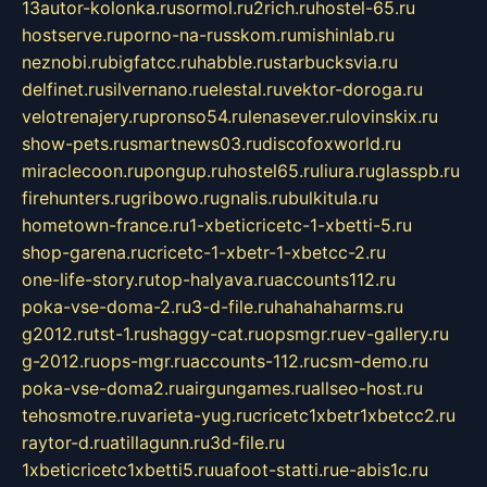
13autor-kolonka.ru
sormol.ru
2rich.ru
hostel-65.ru
hostserve.ru
porno-na-russkom.ru
mishinlab.ru
neznobi.ru
bigfatcc.ru
habble.ru
starbucksvia.ru
delfinet.ru
silvernano.ru
elestal.ru
vektor-doroga.ru
velotrenajery.ru
pronso54.ru
lenasever.ru
lovinskix.ru
show-pets.ru
smartnews03.ru
discofoxworld.ru
miraclecoon.ru
pongup.ru
hostel65.ru
liura.ru
glasspb.ru
firehunters.ru
gribowo.ru
gnalis.ru
bulkitula.ru
hometown-france.ru
1-xbeticricetc-1-xbetti-5.ru
shop-garena.ru
cricetc-1-xbetr-1-xbetcc-2.ru
one-life-story.ru
top-halyava.ru
accounts112.ru
poka-vse-doma-2.ru
3-d-file.ru
hahahaharms.ru
g2012.ru
tst-1.ru
shaggy-cat.ru
opsmgr.ru
ev-gallery.ru
g-2012.ru
ops-mgr.ru
accounts-112.ru
csm-demo.ru
poka-vse-doma2.ru
airgungames.ru
allseo-host.ru
tehosmotre.ru
varieta-yug.ru
cricetc1xbetr1xbetcc2.ru
raytor-d.ru
atillagunn.ru
3d-file.ru
1xbeticricetc1xbetti5.ru
uafoot-statti.ru
e-abis1c.ru