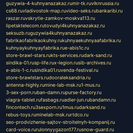
guzywia-4-kuhnyanazakaz.ru
mir-tk.ru
vlknrussia.ru
cs68.ru
vladivostok-map.ru
video-seks.ru
bankaribi.ru
raszar.ru
vskrytie-zamkov-moskva113.ru
lipetsktelecom.ru
tovudyi4kuhnyanazakaz.ru
seksuzb.ru
guzywia4kuhnyanazakaz.ru
fabrikaofabrikaokuhny.ru
kuhnyaekuhnyaafabrika.ru
kuhnyaykuhnyayfabrika.ru
e-abis1c.ru
store-brawl-stars.ru
kts-services.ru
dark-sand.ru
sindika-01.ru
sp-life.ru
x-legion.ru
sib-archives.ru
e-abis-1-c.ru
sindika01.ru
venda-festival.ru
store-brawlstars.ru
dooraleksandria.ru
antenna-highly.ru
mine-lab-msk.ru
1-mus.ru
3-sex-porn.ru
ban-damn.ru
purse-factory.ru
viagra-tablet.ru
fasbags.ru
adler-jun.ru
bandamn.ru
fincontech.ru
3sexporn.ru
1mus.ru
darksand.ru
rebus-toys.ru
minelab-msk.ru
rtdco.ru
seo-prodvizhenie-sajtov-stroitelnyh-kompanij.ru
card-voice.ru
rulonnyygazon177.ru
snow-guard.ru