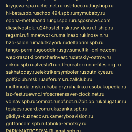
krygeva-spa.ru
chel.net.ru
rust-loco.ru
dugshop.ru
hl-beta.spb.ru
school494.spb.ru
mymubaby.ru
epoha-metalband.ru
ngr.spb.ru
rusgosnews.com
dieselvostok.ru
24hostel.msk.ru
w-dev.ru
f-ship.ru
regsmi.ru
filmnetwork.ru
malinasp.ru
kinosvin.ru
h2o-salon.ru
malutkayork.ru
deltaprim.spb.ru
tango-perm.ru
gooddir.ru
sgv.su
multiki-online.com
webkrasotki.com
cherinvest.ru
detskiy-ostrov.ru
ankou.spb.ru
alvesta1.ru
pdf-creator.ru
nix-files.org.ru
sakhatoday.ru
elektrikersymboler.ru
sputnikyes.ru
golf2club.msk.ru
aeforums.ru
zallclub.ru
multimodal.msk.ru
habaigry.ru
haikko.ru
sobakopedia.ru
isz-fest.ru
ewnc.info
screensaver-clock.net.ru
volnav.spb.ru
comnat.ru
npf.net.ru
7bit.pp.ru
kalugatur.ru
tesiaes.ru
card.com.ru
kazanka.spb.ru
gildiya-kuznecov.ru
kameryboavision.ru
griffoncom.spb.ru
fabrika-emotsiy.ru
PARK-MATROSOVA.RU
agat.spb.ru