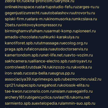
zebra-tlt.ru
okna-proficom.ru
erynok.ru
onlinekinospace.ru
startupstudio-fefu.ru
zarges-ru.ru
gegenjustizunrecht.ru
autobalashov.ru
utrovortu.ru
spiski-firm.ru
elara-m.ru
kinomusorka.ru
mkcslava.ru
2bets.ru
vintovoykompressor.ru
birminghamvsfulham.ru
sarmat-komp.ru
pioneeri.ru
amadis-chocolate.ru
shkurki-karakulya.ru
kanotiforet.spb.ru
tutmassage.ru
ecolog.org.ru
praga.spb.ru
falcorussia.ru
autodoctorservis.ru
kamertondom.spb.ru
net-life.net.ru
avto-vozim.ru
sakhcamera.ru
alliance-electro.spb.ru
stroyavt.ru
controlweb1.ru
tdsak74.ru
kinzozo-ru.ru
kvotka.ru
iron-snab.ru
costa-bella.ru
eugrus.pp.ru
associaciya39.ru
primexpo.spb.ru
bezmorchin.ru
ia2.ru
cpt21.ru
ispecspb.ru
regahost.ru
kolosok-elita.ru
tae-kwon.ru
consrio.com.ru
insiam.ru
avegainfo.ru
archery161.ru
bigencyclica.ru
vlast16.ru
korru.net
sarmiento.spb.su
extelopedia.ru
lammin-suo.spb.ru