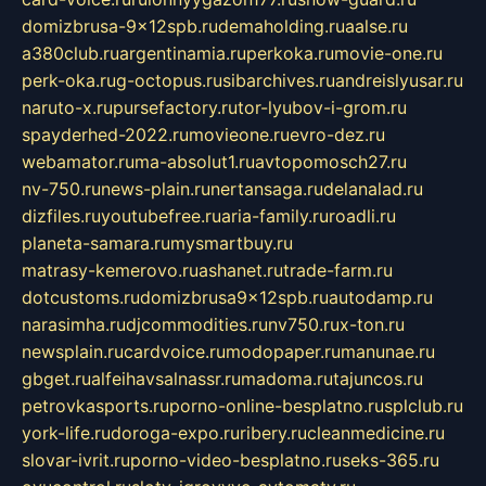
domizbrusa-9x12spb.ru
demaholding.ru
aalse.ru
a380club.ru
argentinamia.ru
perkoka.ru
movie-one.ru
perk-oka.ru
g-octopus.ru
sibarchives.ru
andreislyusar.ru
naruto-x.ru
pursefactory.ru
tor-lyubov-i-grom.ru
spayderhed-2022.ru
movieone.ru
evro-dez.ru
webamator.ru
ma-absolut1.ru
avtopomosch27.ru
nv-750.ru
news-plain.ru
nertansaga.ru
delanalad.ru
dizfiles.ru
youtubefree.ru
aria-family.ru
roadli.ru
planeta-samara.ru
mysmartbuy.ru
matrasy-kemerovo.ru
ashanet.ru
trade-farm.ru
dotcustoms.ru
domizbrusa9x12spb.ru
autodamp.ru
narasimha.ru
djcommodities.ru
nv750.ru
x-ton.ru
newsplain.ru
cardvoice.ru
modopaper.ru
manunae.ru
gbget.ru
alfeihavsalnassr.ru
madoma.ru
tajuncos.ru
petrovkasports.ru
porno-online-besplatno.ru
splclub.ru
york-life.ru
doroga-expo.ru
ribery.ru
cleanmedicine.ru
slovar-ivrit.ru
porno-video-besplatno.ru
seks-365.ru