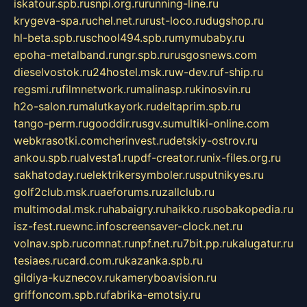
iskatour.spb.ru
snpi.org.ru
running-line.ru
krygeva-spa.ru
chel.net.ru
rust-loco.ru
dugshop.ru
hl-beta.spb.ru
school494.spb.ru
mymubaby.ru
epoha-metalband.ru
ngr.spb.ru
rusgosnews.com
dieselvostok.ru
24hostel.msk.ru
w-dev.ru
f-ship.ru
regsmi.ru
filmnetwork.ru
malinasp.ru
kinosvin.ru
h2o-salon.ru
malutkayork.ru
deltaprim.spb.ru
tango-perm.ru
gooddir.ru
sgv.su
multiki-online.com
webkrasotki.com
cherinvest.ru
detskiy-ostrov.ru
ankou.spb.ru
alvesta1.ru
pdf-creator.ru
nix-files.org.ru
sakhatoday.ru
elektrikersymboler.ru
sputnikyes.ru
golf2club.msk.ru
aeforums.ru
zallclub.ru
multimodal.msk.ru
habaigry.ru
haikko.ru
sobakopedia.ru
isz-fest.ru
ewnc.info
screensaver-clock.net.ru
volnav.spb.ru
comnat.ru
npf.net.ru
7bit.pp.ru
kalugatur.ru
tesiaes.ru
card.com.ru
kazanka.spb.ru
gildiya-kuznecov.ru
kameryboavision.ru
griffoncom.spb.ru
fabrika-emotsiy.ru