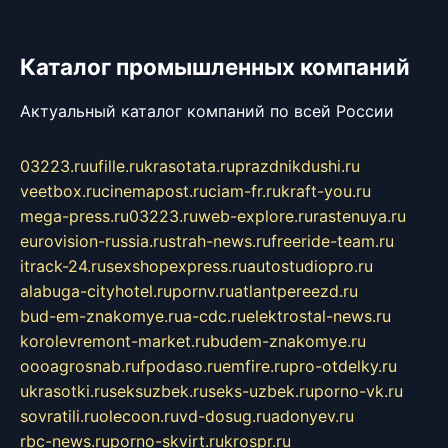
Каталог промышленных компаний
Актуальный каталог компаний по всей России
03223.ru
ufille.ru
krasotata.ru
prazdnikdushi.ru
veetbox.ru
cinemapost.ru
ciam-fr.ru
kraft-you.ru
mega-press.ru
03223.ru
web-explore.ru
rastenuya.ru
eurovision-russia.ru
strah-news.ru
freeride-team.ru
itrack-24.ru
sexshopexpress.ru
autostudiopro.ru
alabuga-cityhotel.ru
pornv.ru
atlantpereezd.ru
bud-em-znakomye.ru
a-cdc.ru
elektrostal-news.ru
korolevremont-market.ru
budem-znakomye.ru
oooagrosnab.ru
fpodaso.ru
emfire.ru
pro-otdelky.ru
ukrasotki.ru
seksuzbek.ru
seks-uzbek.ru
porno-vk.ru
sovratili.ru
olecoon.ru
vd-dosug.ru
adonyev.ru
rbc-news.ru
porno-skvirt.ru
krospr.ru