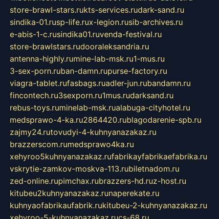
store-brawl-stars.ru
kts-services.ru
dark-sand.ru
sindika-01.ru
sp-life.ru
x-legion.ru
sib-archives.ru
e-abis-1-c.ru
sindika01.ru
venda-festival.ru
store-brawlstars.ru
dooraleksandria.ru
antenna-highly.ru
mine-lab-msk.ru
1-mus.ru
3-sex-porn.ru
ban-damn.ru
purse-factory.ru
viagra-tablet.ru
fasbags.ru
adler-jun.ru
bandamn.ru
fincontech.ru
3sexporn.ru
1mus.ru
darksand.ru
rebus-toys.ru
minelab-msk.ru
alabuga-cityhotel.ru
medsprawo-4-ka.ru
2864420.ru
blagodarenie-spb.ru
zajmy24.ru
tovudyi-4-kuhnyanazakaz.ru
brazzerscom.ru
medsprawo4ka.ru
xehyroo5kuhnyanazakaz.ru
fabrikayfabrikaefabrika.ru
vskrytie-zamkov-moskva-113.ru
biletnadom.ru
zed-online.ru
pimchax.ru
brazzers-hd.ru
z-host.ru
kitubeu2kuhnyanazakaz.ru
naperekate.ru
kuhnyaofabrikaufabrik.ru
kitubeu-2-kuhnyanazakaz.ru
xehyroo-5-kuhnyanazakaz.ru
cs-68.ru