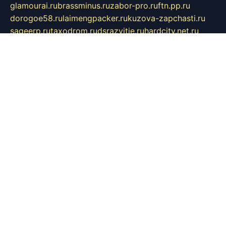
glamourai.ru
brassminus.ru
zabor-pro.ru
ftn.pp.ru
dorogoe58.ru
laimengpacker.ru
kuzova-zapchasti.ru
sageerp.ru
taxodrom.ru
dsrazvitie.ru
hardcity.net.ru
ratinghomegames.ru
topservice25.ru
gubernyan.ru
gtglasslined.ru
ii4.ru
tssport.spb.ru
andorra24.com
blackwallstreet.ru
oboimos.ru
optim-doors.com.ru
ikuch.ru
nycr.org.ru
npa21.ru
vremya-ch.spb.ru
desert000.ru
ivtorgi.ru
ifiori.ru
catalog-statei.ru
dcv.org.ru
spetsmaster174.ru
ipkameryhiseeu.ru
dum26.ru
ruspol.spb.ru
fr-opendp.ru
kam-solnyshko.ru
cheyenne-arapaho.ru
sevzapmetal.spb.ru
ted-lapidus.spb.ru
parasite-eliminator.ru
sigma-complete.ru
modernworld.ru
dama-moda.ru
eholot-group.ru
sk-nvkz.ru
DRONGOLD.RU
democratia2.ru
i-farmer.ru
mass-sport.org
jablonex.spb.ru
bookmess.ru
linkword.ru
refineua.com.ru
cs-spec.net.ru
altay-mebel.ru
DNK-THEATRE.RU
mechaniks.spb.ru
ipcamtechage.ru