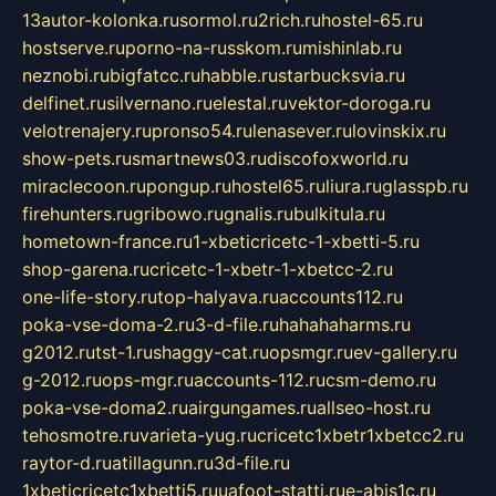
13autor-kolonka.ru
sormol.ru
2rich.ru
hostel-65.ru
hostserve.ru
porno-na-russkom.ru
mishinlab.ru
neznobi.ru
bigfatcc.ru
habble.ru
starbucksvia.ru
delfinet.ru
silvernano.ru
elestal.ru
vektor-doroga.ru
velotrenajery.ru
pronso54.ru
lenasever.ru
lovinskix.ru
show-pets.ru
smartnews03.ru
discofoxworld.ru
miraclecoon.ru
pongup.ru
hostel65.ru
liura.ru
glasspb.ru
firehunters.ru
gribowo.ru
gnalis.ru
bulkitula.ru
hometown-france.ru
1-xbeticricetc-1-xbetti-5.ru
shop-garena.ru
cricetc-1-xbetr-1-xbetcc-2.ru
one-life-story.ru
top-halyava.ru
accounts112.ru
poka-vse-doma-2.ru
3-d-file.ru
hahahaharms.ru
g2012.ru
tst-1.ru
shaggy-cat.ru
opsmgr.ru
ev-gallery.ru
g-2012.ru
ops-mgr.ru
accounts-112.ru
csm-demo.ru
poka-vse-doma2.ru
airgungames.ru
allseo-host.ru
tehosmotre.ru
varieta-yug.ru
cricetc1xbetr1xbetcc2.ru
raytor-d.ru
atillagunn.ru
3d-file.ru
1xbeticricetc1xbetti5.ru
uafoot-statti.ru
e-abis1c.ru