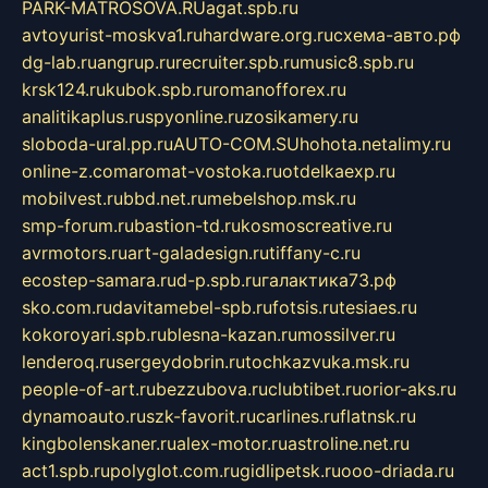
PARK-MATROSOVA.RU
agat.spb.ru
avtoyurist-moskva1.ru
hardware.org.ru
схема-авто.рф
dg-lab.ru
angrup.ru
recruiter.spb.ru
music8.spb.ru
krsk124.ru
kubok.spb.ru
romanofforex.ru
analitikaplus.ru
spyonline.ru
zosikamery.ru
sloboda-ural.pp.ru
AUTO-COM.SU
hohota.net
alimy.ru
online-z.com
aromat-vostoka.ru
otdelkaexp.ru
mobilvest.ru
bbd.net.ru
mebelshop.msk.ru
smp-forum.ru
bastion-td.ru
kosmoscreative.ru
avrmotors.ru
art-galadesign.ru
tiffany-c.ru
ecostep-samara.ru
d-p.spb.ru
галактика73.рф
sko.com.ru
davitamebel-spb.ru
fotsis.ru
tesiaes.ru
kokoroyari.spb.ru
blesna-kazan.ru
mossilver.ru
lenderoq.ru
sergeydobrin.ru
tochkazvuka.msk.ru
people-of-art.ru
bezzubova.ru
clubtibet.ru
orior-aks.ru
dynamoauto.ru
szk-favorit.ru
carlines.ru
flatnsk.ru
kingbolenskaner.ru
alex-motor.ru
astroline.net.ru
act1.spb.ru
polyglot.com.ru
gidlipetsk.ru
ooo-driada.ru