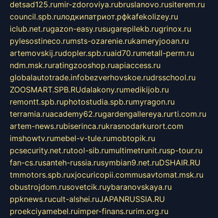
detsad125.ru
mir-zdoroviya.ru
bruslanovo.ru
siterem.ru
council.spb.ru
лодкипатриот.рф
kafekolizey.ru
iclub.net.ru
gazon-easy.ru
sugarepilekb.ru
grinox.ru
pylesostineco.ru
msts-ozarenie.ru
kameryjooan.ru
artemovskij.ru
dopler.spb.ru
aid70.ru
metall-perm.ru
ndm.msk.ru
ratingzooshop.ru
apiaccess.ru
globalautotrade.info
bezverhovskoe.ru
drsschool.ru
ZOOSMART.SPB.RU
dalakony.ru
medikijob.ru
remontt.spb.ru
photostudia.spb.ru
myragon.ru
terramia.ru
academy62.ru
gardengallereya.ru
rti.com.ru
artem-news.ru
biserinca.ru
krasnodarkurort.com
imshowtv.ru
mebel-v-tule.ru
mobtopik.ru
pcsecurity.net.ru
tool-sib.ru
multimetrunit.ru
sp-tour.ru
fan-cs.ru
santeh-russia.ru
symbian9.net.ru
DSHAIR.RU
tmmotors.spb.ru
xjocuricopii.com
musavtomat.msk.ru
obustrojdom.ru
sovetcik.ru
ybaranovskaya.ru
ppknews.ru
cult-alshei.ru
JAPANRUSSIA.RU
proekciyamebel.ru
imper-finans.ru
rim.org.ru