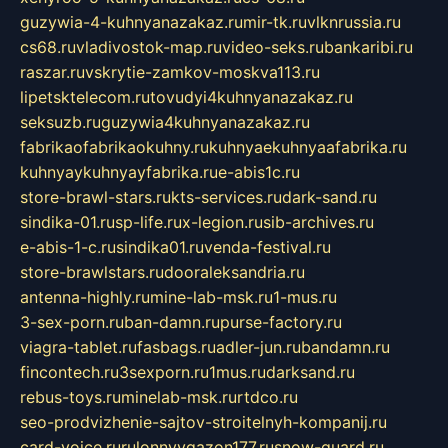
guzywia-4-kuhnyanazakaz.ru
mir-tk.ru
vlknrussia.ru
cs68.ru
vladivostok-map.ru
video-seks.ru
bankaribi.ru
raszar.ru
vskrytie-zamkov-moskva113.ru
lipetsktelecom.ru
tovudyi4kuhnyanazakaz.ru
seksuzb.ru
guzywia4kuhnyanazakaz.ru
fabrikaofabrikaokuhny.ru
kuhnyaekuhnyaafabrika.ru
kuhnyaykuhnyayfabrika.ru
e-abis1c.ru
store-brawl-stars.ru
kts-services.ru
dark-sand.ru
sindika-01.ru
sp-life.ru
x-legion.ru
sib-archives.ru
e-abis-1-c.ru
sindika01.ru
venda-festival.ru
store-brawlstars.ru
dooraleksandria.ru
antenna-highly.ru
mine-lab-msk.ru
1-mus.ru
3-sex-porn.ru
ban-damn.ru
purse-factory.ru
viagra-tablet.ru
fasbags.ru
adler-jun.ru
bandamn.ru
fincontech.ru
3sexporn.ru
1mus.ru
darksand.ru
rebus-toys.ru
minelab-msk.ru
rtdco.ru
seo-prodvizhenie-sajtov-stroitelnyh-kompanij.ru
card-voice.ru
rulonnyygazon177.ru
snow-guard.ru