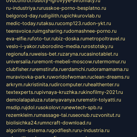
ovucontrol.ru
sloty-igrovyye-avtomaty.ru
ru-industriya.ru
russkoe-porno-besplatno.ru
belgorod-day.ru
digilith.ru
pichkurovlab.ru
medic-today.ru
taksu.ru
comp123.ru
don-ykt.ru
teensvoice.ru
imgsharing.ru
domashnee-porno.ru
eva-elfie.ru
foto-tur.ru
biz-doska.ru
metropoltravel.ru
veslo-i-yakor.ru
borodino-media.ru
rostotsky.ru
regionufa.ru
weiss-bet.ru
zaryna.ru
casinotablet.ru
universalia.ru
remont-mebeli-moscow.ru
termomur.ru
clubfisher.ru
remstirufa.ru
erdamchi.ru
doramamama.ru
muraviovka-park.ru
worldofwoman.ru
clean-dreams.ru
arkrym.ru
kristinita.ru
dircomputer.ru
healthenter.ru
textexperts.ru
pivnaya-kruzhka.ru
kinofilmy-2021.ru
demolalapaluza.ru
tanyavanya.ru
remstir-tolyatti.ru
msdip.ru
jdol.ru
sokolovr.ru
newtech-spb.ru
rezemkleim.ru
massage-tai.ru
seonub.ru
zvonitut.ru
biolisichka24.ru
mncraft-download.ru
algoritm-sistema.ru
godflesh.ru
ru-industria.ru