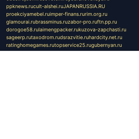
ppknews.ru
cult-alshei.ru
JAPANRUSSIA.RU
proekciyamebel.ru
imper-finans.ru
rim.org.ru
glamourai.ru
brassminus.ru
zabor-pro.ru
ftn.pp.ru
dorogoe58.ru
laimengpacker.ru
kuzova-zapchasti.ru
sageerp.ru
taxodrom.ru
dsrazvitie.ru
hardcity.net.ru
ratinghomegames.ru
topservice25.ru
gubernyan.ru
gtglasslined.ru
ii4.ru
tssport.spb.ru
andorra24.com
blackwallstreet.ru
oboimos.ru
optim-doors.com.ru
ikuch.ru
nycr.org.ru
npa21.ru
vremya-ch.spb.ru
desert000.ru
ivtorgi.ru
ifiori.ru
catalog-statei.ru
dcv.org.ru
spetsmaster174.ru
ipkameryhiseeu.ru
dum26.ru
ruspol.spb.ru
fr-opendp.ru
kam-solnyshko.ru
cheyenne-arapaho.ru
sevzapmetal.spb.ru
ted-lapidus.spb.ru
parasite-eliminator.ru
sigma-complete.ru
modernworld.ru
dama-moda.ru
eholot-group.ru
sk-nvkz.ru
DRONGOLD.RU
democratia2.ru
i-farmer.ru
mass-sport.org
jablonex.spb.ru
bookmess.ru
linkword.ru