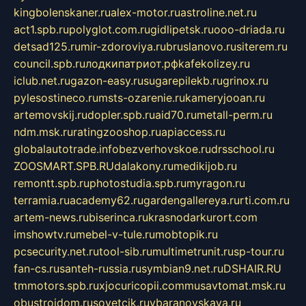
kingbolenskaner.ru
alex-motor.ru
astroline.net.ru
act1.spb.ru
polyglot.com.ru
gidlipetsk.ru
ooo-driada.ru
detsad125.ru
mir-zdoroviya.ru
bruslanovo.ru
siterem.ru
council.spb.ru
лодкипатриот.рф
kafekolizey.ru
iclub.net.ru
gazon-easy.ru
sugarepilekb.ru
grinox.ru
pylesostineco.ru
msts-ozarenie.ru
kameryjooan.ru
artemovskij.ru
dopler.spb.ru
aid70.ru
metall-perm.ru
ndm.msk.ru
ratingzooshop.ru
apiaccess.ru
globalautotrade.info
bezverhovskoe.ru
drsschool.ru
ZOOSMART.SPB.RU
dalakony.ru
medikijob.ru
remontt.spb.ru
photostudia.spb.ru
myragon.ru
terramia.ru
academy62.ru
gardengallereya.ru
rti.com.ru
artem-news.ru
biserinca.ru
krasnodarkurort.com
imshowtv.ru
mebel-v-tule.ru
mobtopik.ru
pcsecurity.net.ru
tool-sib.ru
multimetrunit.ru
sp-tour.ru
fan-cs.ru
santeh-russia.ru
symbian9.net.ru
DSHAIR.RU
tmmotors.spb.ru
xjocuricopii.com
musavtomat.msk.ru
obustrojdom.ru
sovetcik.ru
ybaranovskaya.ru