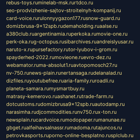
rebus-toys.ru
minelab-msk.ru
rtdco.ru
seo-prodvizhenie-sajtov-stroitelnyh-kompanij.ru
card-voice.ru
rulonnyygazon177.ru
snow-guard.ru
domizbrusa-9x12spb.ru
demaholding.ru
aalse.ru
a380club.ru
argentinamia.ru
perkoka.ru
movie-one.ru
perk-oka.ru
g-octopus.ru
sibarchives.ru
andreislyusar.ru
naruto-x.ru
pursefactory.ru
tor-lyubov-i-grom.ru
spayderhed-2022.ru
movieone.ru
evro-dez.ru
webamator.ru
ma-absolut1.ru
avtopomosch27.ru
nv-750.ru
news-plain.ru
nertansaga.ru
delanalad.ru
dizfiles.ru
youtubefree.ru
aria-family.ru
roadli.ru
planeta-samara.ru
mysmartbuy.ru
matrasy-kemerovo.ru
ashanet.ru
trade-farm.ru
dotcustoms.ru
domizbrusa9x12spb.ru
autodamp.ru
narasimha.ru
djcommodities.ru
nv750.ru
x-ton.ru
newsplain.ru
cardvoice.ru
modopaper.ru
manunae.ru
gbget.ru
alfeihavsalnassr.ru
madoma.ru
tajuncos.ru
petrovkasports.ru
porno-online-besplatno.ru
splclub.ru