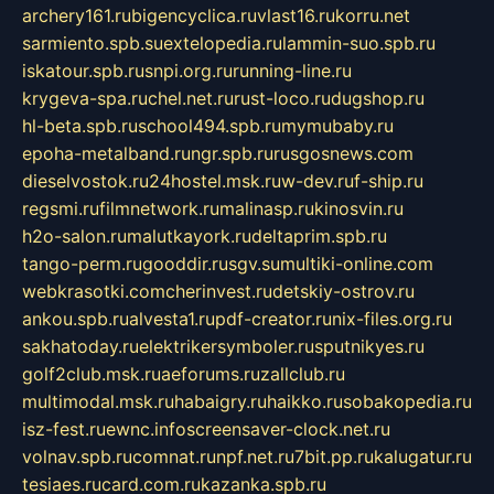
archery161.ru
bigencyclica.ru
vlast16.ru
korru.net
sarmiento.spb.su
extelopedia.ru
lammin-suo.spb.ru
iskatour.spb.ru
snpi.org.ru
running-line.ru
krygeva-spa.ru
chel.net.ru
rust-loco.ru
dugshop.ru
hl-beta.spb.ru
school494.spb.ru
mymubaby.ru
epoha-metalband.ru
ngr.spb.ru
rusgosnews.com
dieselvostok.ru
24hostel.msk.ru
w-dev.ru
f-ship.ru
regsmi.ru
filmnetwork.ru
malinasp.ru
kinosvin.ru
h2o-salon.ru
malutkayork.ru
deltaprim.spb.ru
tango-perm.ru
gooddir.ru
sgv.su
multiki-online.com
webkrasotki.com
cherinvest.ru
detskiy-ostrov.ru
ankou.spb.ru
alvesta1.ru
pdf-creator.ru
nix-files.org.ru
sakhatoday.ru
elektrikersymboler.ru
sputnikyes.ru
golf2club.msk.ru
aeforums.ru
zallclub.ru
multimodal.msk.ru
habaigry.ru
haikko.ru
sobakopedia.ru
isz-fest.ru
ewnc.info
screensaver-clock.net.ru
volnav.spb.ru
comnat.ru
npf.net.ru
7bit.pp.ru
kalugatur.ru
tesiaes.ru
card.com.ru
kazanka.spb.ru