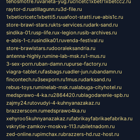
tehosmotre.ru
varieta-yug.ru
cricetc1xbetr1xbetcc2.ru
raytor-d.ru
atillagunn.ru
3d-file.ru
1xbeticricetc1xbetti5.ru
uafoot-statti.ru
e-abis1c.ru
store-brawl-stars.ru
kts-services.ru
dark-sand.ru
sindika-01.ru
sp-life.ru
x-legion.ru
sib-archives.ru
e-abis-1-c.ru
sindika01.ru
venda-festival.ru
store-brawlstars.ru
dooraleksandria.ru
antenna-highly.ru
mine-lab-msk.ru
1-mus.ru
3-sex-porn.ru
ban-damn.ru
purse-factory.ru
viagra-tablet.ru
fasbags.ru
adler-jun.ru
bandamn.ru
fincontech.ru
3sexporn.ru
1mus.ru
darksand.ru
rebus-toys.ru
minelab-msk.ru
alabuga-cityhotel.ru
medsprawo-4-ka.ru
2864420.ru
blagodarenie-spb.ru
zajmy24.ru
tovudyi-4-kuhnyanazakaz.ru
brazzerscom.ru
medsprawo4ka.ru
xehyroo5kuhnyanazakaz.ru
fabrikayfabrikaefabrika.ru
vskrytie-zamkov-moskva-113.ru
biletnadom.ru
zed-online.ru
pimchax.ru
brazzers-hd.ru
z-host.ru