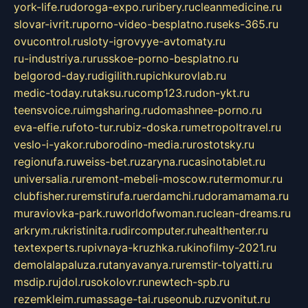
york-life.ru
doroga-expo.ru
ribery.ru
cleanmedicine.ru
slovar-ivrit.ru
porno-video-besplatno.ru
seks-365.ru
ovucontrol.ru
sloty-igrovyye-avtomaty.ru
ru-industriya.ru
russkoe-porno-besplatno.ru
belgorod-day.ru
digilith.ru
pichkurovlab.ru
medic-today.ru
taksu.ru
comp123.ru
don-ykt.ru
teensvoice.ru
imgsharing.ru
domashnee-porno.ru
eva-elfie.ru
foto-tur.ru
biz-doska.ru
metropoltravel.ru
veslo-i-yakor.ru
borodino-media.ru
rostotsky.ru
regionufa.ru
weiss-bet.ru
zaryna.ru
casinotablet.ru
universalia.ru
remont-mebeli-moscow.ru
termomur.ru
clubfisher.ru
remstirufa.ru
erdamchi.ru
doramamama.ru
muraviovka-park.ru
worldofwoman.ru
clean-dreams.ru
arkrym.ru
kristinita.ru
dircomputer.ru
healthenter.ru
textexperts.ru
pivnaya-kruzhka.ru
kinofilmy-2021.ru
demolalapaluza.ru
tanyavanya.ru
remstir-tolyatti.ru
msdip.ru
jdol.ru
sokolovr.ru
newtech-spb.ru
rezemkleim.ru
massage-tai.ru
seonub.ru
zvonitut.ru