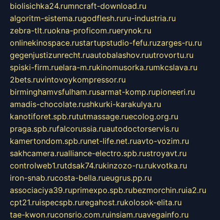
biolisichka24.ru
mncraft-download.ru
algoritm-sistema.ru
godflesh.ru
ru-industria.ru
zebra-tlt.ru
okna-proficom.ru
erynok.ru
onlinekinospace.ru
startupstudio-fefu.ru
zarges-ru.ru
gegenjustizunrecht.ru
autobalashov.ru
utrovortu.ru
spiski-firm.ru
elara-m.ru
kinomusorka.ru
mkcslava.ru
2bets.ru
vintovoykompressor.ru
birminghamvsfulham.ru
sarmat-komp.ru
pioneeri.ru
amadis-chocolate.ru
shkurki-karakulya.ru
kanotiforet.spb.ru
tutmassage.ru
ecolog.org.ru
praga.spb.ru
falcorussia.ru
autodoctorservis.ru
kamertondom.spb.ru
net-life.net.ru
avto-vozim.ru
sakhcamera.ru
alliance-electro.spb.ru
stroyavt.ru
controlweb1.ru
tdsak74.ru
kinzozo-ru.ru
kvotka.ru
iron-snab.ru
costa-bella.ru
eugrus.pp.ru
associaciya39.ru
primexpo.spb.ru
bezmorchin.ru
ia2.ru
cpt21.ru
ispecspb.ru
regahost.ru
kolosok-elita.ru
tae-kwon.ru
consrio.com.ru
insiam.ru
avegainfo.ru