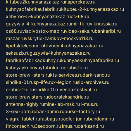
kitubeu2kuhnyanazakaz.ru
naperekate.ru
kuhnyaofabrikaufabrik.ru
kitubeu-2-kuhnyanazakaz.ru
xehyroo-5-kuhnyanazakaz.ru
cs-68.ru
guzywia-4-kuhnyanazakaz.ru
mir-tk.ru
vlknrussia.ru
cs68.ru
vladivostok-map.ru
video-seks.ru
bankaribi.ru
raszar.ru
vskrytie-zamkov-moskva113.ru
lipetsktelecom.ru
tovudyi4kuhnyanazakaz.ru
seksuzb.ru
guzywia4kuhnyanazakaz.ru
fabrikaofabrikaokuhny.ru
kuhnyaekuhnyaafabrika.ru
kuhnyaykuhnyayfabrika.ru
e-abis1c.ru
store-brawl-stars.ru
kts-services.ru
dark-sand.ru
sindika-01.ru
sp-life.ru
x-legion.ru
sib-archives.ru
e-abis-1-c.ru
sindika01.ru
venda-festival.ru
store-brawlstars.ru
dooraleksandria.ru
antenna-highly.ru
mine-lab-msk.ru
1-mus.ru
3-sex-porn.ru
ban-damn.ru
purse-factory.ru
viagra-tablet.ru
fasbags.ru
adler-jun.ru
bandamn.ru
fincontech.ru
3sexporn.ru
1mus.ru
darksand.ru