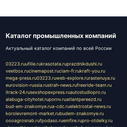
Каталог промышленных компаний
Актуальный каталог компаний по всей России
03223.ru
ufille.ru
krasotata.ru
prazdnikdushi.ru
veetbox.ru
cinemapost.ru
ciam-fr.ru
kraft-you.ru
mega-press.ru
03223.ru
web-explore.ru
rastenuya.ru
eurovision-russia.ru
strah-news.ru
freeride-team.ru
itrack-24.ru
sexshopexpress.ru
autostudiopro.ru
alabuga-cityhotel.ru
pornv.ru
atlantpereezd.ru
bud-em-znakomye.ru
a-cdc.ru
elektrostal-news.ru
korolevremont-market.ru
budem-znakomye.ru
oooagrosnab.ru
fpodaso.ru
emfire.ru
pro-otdelky.ru