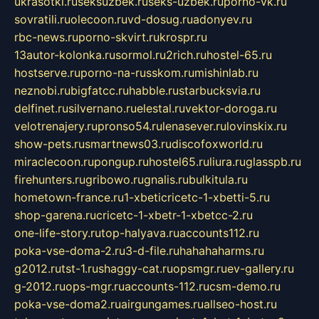
ukrasotki.ru
seksuzbek.ru
seks-uzbek.ru
porno-vk.ru
sovratili.ru
olecoon.ru
vd-dosug.ru
adonyev.ru
rbc-news.ru
porno-skvirt.ru
krospr.ru
13autor-kolonka.ru
sormol.ru
2rich.ru
hostel-65.ru
hostserve.ru
porno-na-russkom.ru
mishinlab.ru
neznobi.ru
bigfatcc.ru
habble.ru
starbucksvia.ru
delfinet.ru
silvernano.ru
elestal.ru
vektor-doroga.ru
velotrenajery.ru
pronso54.ru
lenasever.ru
lovinskix.ru
show-pets.ru
smartnews03.ru
discofoxworld.ru
miraclecoon.ru
pongup.ru
hostel65.ru
liura.ru
glasspb.ru
firehunters.ru
gribowo.ru
gnalis.ru
bulkitula.ru
hometown-france.ru
1-xbeticricetc-1-xbetti-5.ru
shop-garena.ru
cricetc-1-xbetr-1-xbetcc-2.ru
one-life-story.ru
top-halyava.ru
accounts112.ru
poka-vse-doma-2.ru
3-d-file.ru
hahahaharms.ru
g2012.ru
tst-1.ru
shaggy-cat.ru
opsmgr.ru
ev-gallery.ru
g-2012.ru
ops-mgr.ru
accounts-112.ru
csm-demo.ru
poka-vse-doma2.ru
airgungames.ru
allseo-host.ru