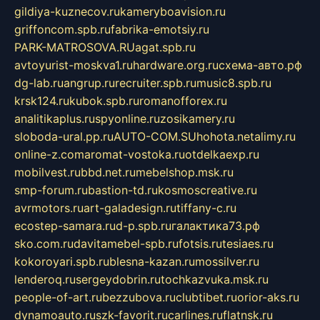
gildiya-kuznecov.ru
kameryboavision.ru
griffoncom.spb.ru
fabrika-emotsiy.ru
PARK-MATROSOVA.RU
agat.spb.ru
avtoyurist-moskva1.ru
hardware.org.ru
схема-авто.рф
dg-lab.ru
angrup.ru
recruiter.spb.ru
music8.spb.ru
krsk124.ru
kubok.spb.ru
romanofforex.ru
analitikaplus.ru
spyonline.ru
zosikamery.ru
sloboda-ural.pp.ru
AUTO-COM.SU
hohota.net
alimy.ru
online-z.com
aromat-vostoka.ru
otdelkaexp.ru
mobilvest.ru
bbd.net.ru
mebelshop.msk.ru
smp-forum.ru
bastion-td.ru
kosmoscreative.ru
avrmotors.ru
art-galadesign.ru
tiffany-c.ru
ecostep-samara.ru
d-p.spb.ru
галактика73.рф
sko.com.ru
davitamebel-spb.ru
fotsis.ru
tesiaes.ru
kokoroyari.spb.ru
blesna-kazan.ru
mossilver.ru
lenderoq.ru
sergeydobrin.ru
tochkazvuka.msk.ru
people-of-art.ru
bezzubova.ru
clubtibet.ru
orior-aks.ru
dynamoauto.ru
szk-favorit.ru
carlines.ru
flatnsk.ru