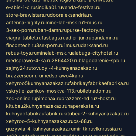
e-abis-1-c.ru
sindika01.ru
venda-festival.ru
store-brawlstars.ru
dooraleksandria.ru
antenna-highly.ru
mine-lab-msk.ru
1-mus.ru
3-sex-porn.ru
ban-damn.ru
purse-factory.ru
viagra-tablet.ru
fasbags.ru
adler-jun.ru
bandamn.ru
fincontech.ru
3sexporn.ru
1mus.ru
darksand.ru
rebus-toys.ru
minelab-msk.ru
alabuga-cityhotel.ru
medsprawo-4-ka.ru
2864420.ru
blagodarenie-spb.ru
zajmy24.ru
tovudyi-4-kuhnyanazakaz.ru
brazzerscom.ru
medsprawo4ka.ru
xehyroo5kuhnyanazakaz.ru
fabrikayfabrikaefabrika.ru
vskrytie-zamkov-moskva-113.ru
biletnadom.ru
zed-online.ru
pimchax.ru
brazzers-hd.ru
z-host.ru
kitubeu2kuhnyanazakaz.ru
naperekate.ru
kuhnyaofabrikaufabrik.ru
kitubeu-2-kuhnyanazakaz.ru
xehyroo-5-kuhnyanazakaz.ru
cs-68.ru
guzywia-4-kuhnyanazakaz.ru
mir-tk.ru
vlknrussia.ru