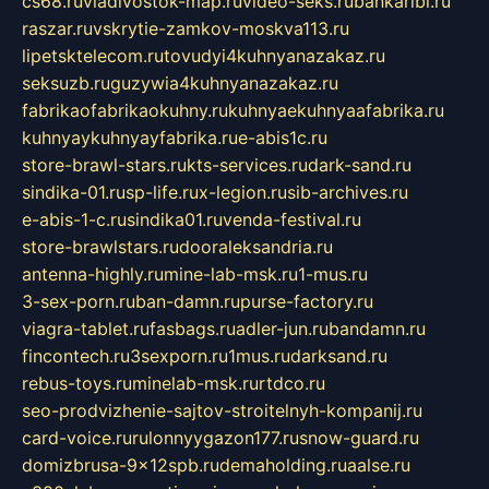
cs68.ru
vladivostok-map.ru
video-seks.ru
bankaribi.ru
raszar.ru
vskrytie-zamkov-moskva113.ru
lipetsktelecom.ru
tovudyi4kuhnyanazakaz.ru
seksuzb.ru
guzywia4kuhnyanazakaz.ru
fabrikaofabrikaokuhny.ru
kuhnyaekuhnyaafabrika.ru
kuhnyaykuhnyayfabrika.ru
e-abis1c.ru
store-brawl-stars.ru
kts-services.ru
dark-sand.ru
sindika-01.ru
sp-life.ru
x-legion.ru
sib-archives.ru
e-abis-1-c.ru
sindika01.ru
venda-festival.ru
store-brawlstars.ru
dooraleksandria.ru
antenna-highly.ru
mine-lab-msk.ru
1-mus.ru
3-sex-porn.ru
ban-damn.ru
purse-factory.ru
viagra-tablet.ru
fasbags.ru
adler-jun.ru
bandamn.ru
fincontech.ru
3sexporn.ru
1mus.ru
darksand.ru
rebus-toys.ru
minelab-msk.ru
rtdco.ru
seo-prodvizhenie-sajtov-stroitelnyh-kompanij.ru
card-voice.ru
rulonnyygazon177.ru
snow-guard.ru
domizbrusa-9x12spb.ru
demaholding.ru
aalse.ru