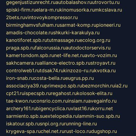
gegenjustizunrecht.ru
autobalashov.ru
utrovortu.ru
spiski-firm.ru
elara-m.ru
kinomusorka.ru
mkcslava.ru
2bets.ru
vintovoykompressor.ru
birminghamvsfulham.ru
sarmat-komp.ru
pioneeri.ru
amadis-chocolate.ru
shkurki-karakulya.ru
kanotiforet.spb.ru
tutmassage.ru
ecolog.org.ru
praga.spb.ru
falcorussia.ru
autodoctorservis.ru
kamertondom.spb.ru
net-life.net.ru
avto-vozim.ru
sakhcamera.ru
alliance-electro.spb.ru
stroyavt.ru
controlweb1.ru
tdsak74.ru
kinzozo-ru.ru
kvotka.ru
iron-snab.ru
costa-bella.ru
eugrus.pp.ru
associaciya39.ru
primexpo.spb.ru
bezmorchin.ru
ia2.ru
cpt21.ru
ispecspb.ru
regahost.ru
kolosok-elita.ru
tae-kwon.ru
consrio.com.ru
insiam.ru
avegainfo.ru
archery161.ru
bigencyclica.ru
vlast16.ru
korru.net
sarmiento.spb.su
extelopedia.ru
lammin-suo.spb.ru
iskatour.spb.ru
snpi.org.ru
running-line.ru
krygeva-spa.ru
chel.net.ru
rust-loco.ru
dugshop.ru