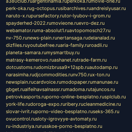
a380club.ru
argentinamia.ru
perkoka.ru
movie-one.ru
perk-oka.ru
g-octopus.ru
sibarchives.ru
andreislyusar.ru
naruto-x.ru
pursefactory.ru
tor-lyubov-i-grom.ru
spayderhed-2022.ru
movieone.ru
evro-dez.ru
webamator.ru
ma-absolut1.ru
avtopomosch27.ru
nv-750.ru
news-plain.ru
nertansaga.ru
delanalad.ru
dizfiles.ru
youtubefree.ru
aria-family.ru
roadli.ru
planeta-samara.ru
mysmartbuy.ru
matrasy-kemerovo.ru
ashanet.ru
trade-farm.ru
dotcustoms.ru
domizbrusa9x12spb.ru
autodamp.ru
narasimha.ru
djcommodities.ru
nv750.ru
x-ton.ru
newsplain.ru
cardvoice.ru
modopaper.ru
manunae.ru
gbget.ru
alfeihavsalnassr.ru
madoma.ru
tajuncos.ru
petrovkasports.ru
porno-online-besplatno.ru
splclub.ru
york-life.ru
doroga-expo.ru
ribery.ru
cleanmedicine.ru
slovar-ivrit.ru
porno-video-besplatno.ru
seks-365.ru
ovucontrol.ru
sloty-igrovyye-avtomaty.ru
ru-industriya.ru
russkoe-porno-besplatno.ru