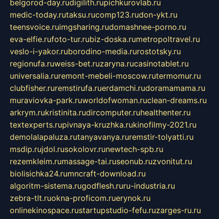
belgorod-day.ru
digilith.ru
pichkurovlab.ru
medic-today.ru
taksu.ru
comp123.ru
don-ykt.ru
teensvoice.ru
imgsharing.ru
domashnee-porno.ru
eva-elfie.ru
foto-tur.ru
biz-doska.ru
metropoltravel.ru
veslo-i-yakor.ru
borodino-media.ru
rostotsky.ru
regionufa.ru
weiss-bet.ru
zaryna.ru
casinotablet.ru
universalia.ru
remont-mebeli-moscow.ru
termomur.ru
clubfisher.ru
remstirufa.ru
erdamchi.ru
doramamama.ru
muraviovka-park.ru
worldofwoman.ru
clean-dreams.ru
arkrym.ru
kristinita.ru
dircomputer.ru
healthenter.ru
textexperts.ru
pivnaya-kruzhka.ru
kinofilmy-2021.ru
demolalapaluza.ru
tanyavanya.ru
remstir-tolyatti.ru
msdip.ru
jdol.ru
sokolovr.ru
newtech-spb.ru
rezemkleim.ru
massage-tai.ru
seonub.ru
zvonitut.ru
biolisichka24.ru
mncraft-download.ru
algoritm-sistema.ru
godflesh.ru
ru-industria.ru
zebra-tlt.ru
okna-proficom.ru
erynok.ru
onlinekinospace.ru
startupstudio-fefu.ru
zarges-ru.ru