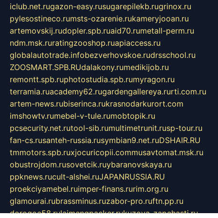
iclub.net.ru
gazon-easy.ru
sugarepilekb.ru
grinox.ru
pylesostineco.ru
msts-ozarenie.ru
kameryjooan.ru
artemovskij.ru
dopler.spb.ru
aid70.ru
metall-perm.ru
ndm.msk.ru
ratingzooshop.ru
apiaccess.ru
globalautotrade.info
bezverhovskoe.ru
drsschool.ru
ZOOSMART.SPB.RU
dalakony.ru
medikijob.ru
remontt.spb.ru
photostudia.spb.ru
myragon.ru
terramia.ru
academy62.ru
gardengallereya.ru
rti.com.ru
artem-news.ru
biserinca.ru
krasnodarkurort.com
imshowtv.ru
mebel-v-tule.ru
mobtopik.ru
pcsecurity.net.ru
tool-sib.ru
multimetrunit.ru
sp-tour.ru
fan-cs.ru
santeh-russia.ru
symbian9.net.ru
DSHAIR.RU
tmmotors.spb.ru
xjocuricopii.com
musavtomat.msk.ru
obustrojdom.ru
sovetcik.ru
ybaranovskaya.ru
ppknews.ru
cult-alshei.ru
JAPANRUSSIA.RU
proekciyamebel.ru
imper-finans.ru
rim.org.ru
glamourai.ru
brassminus.ru
zabor-pro.ru
ftn.pp.ru
dorogoe58.ru
laimengpacker.ru
kuzova-zapchasti.ru