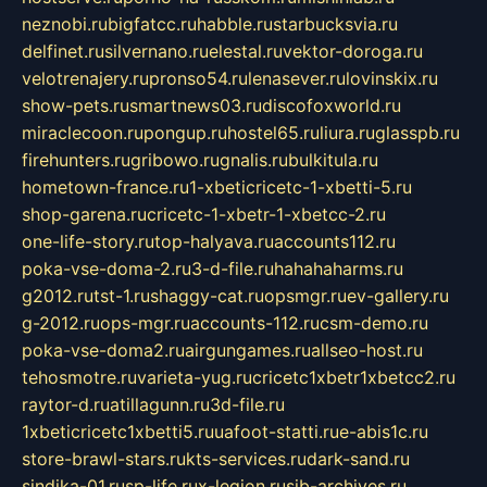
neznobi.ru
bigfatcc.ru
habble.ru
starbucksvia.ru
delfinet.ru
silvernano.ru
elestal.ru
vektor-doroga.ru
velotrenajery.ru
pronso54.ru
lenasever.ru
lovinskix.ru
show-pets.ru
smartnews03.ru
discofoxworld.ru
miraclecoon.ru
pongup.ru
hostel65.ru
liura.ru
glasspb.ru
firehunters.ru
gribowo.ru
gnalis.ru
bulkitula.ru
hometown-france.ru
1-xbeticricetc-1-xbetti-5.ru
shop-garena.ru
cricetc-1-xbetr-1-xbetcc-2.ru
one-life-story.ru
top-halyava.ru
accounts112.ru
poka-vse-doma-2.ru
3-d-file.ru
hahahaharms.ru
g2012.ru
tst-1.ru
shaggy-cat.ru
opsmgr.ru
ev-gallery.ru
g-2012.ru
ops-mgr.ru
accounts-112.ru
csm-demo.ru
poka-vse-doma2.ru
airgungames.ru
allseo-host.ru
tehosmotre.ru
varieta-yug.ru
cricetc1xbetr1xbetcc2.ru
raytor-d.ru
atillagunn.ru
3d-file.ru
1xbeticricetc1xbetti5.ru
uafoot-statti.ru
e-abis1c.ru
store-brawl-stars.ru
kts-services.ru
dark-sand.ru
sindika-01.ru
sp-life.ru
x-legion.ru
sib-archives.ru