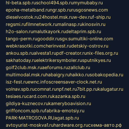
hl-beta.spb.ru
school494.spb.ru
mymubaby.ru
epoha-metalband.ru
ngr.spb.ru
rusgosnews.com
dieselvostok.ru
24hostel.msk.ru
w-dev.ru
f-ship.ru
regsmi.ru
filmnetwork.ru
malinasp.ru
kinosvin.ru
h2o-salon.ru
malutkayork.ru
deltaprim.spb.ru
tango-perm.ru
gooddir.ru
sgv.su
multiki-online.com
webkrasotki.com
cherinvest.ru
detskiy-ostrov.ru
ankou.spb.ru
alvesta1.ru
pdf-creator.ru
nix-files.org.ru
sakhatoday.ru
elektrikersymboler.ru
sputnikyes.ru
golf2club.msk.ru
aeforums.ru
zallclub.ru
multimodal.msk.ru
habaigry.ru
haikko.ru
sobakopedia.ru
isz-fest.ru
ewnc.info
screensaver-clock.net.ru
volnav.spb.ru
comnat.ru
npf.net.ru
7bit.pp.ru
kalugatur.ru
tesiaes.ru
card.com.ru
kazanka.spb.ru
gildiya-kuznecov.ru
kameryboavision.ru
griffoncom.spb.ru
fabrika-emotsiy.ru
PARK-MATROSOVA.RU
agat.spb.ru
avtoyurist-moskva1.ru
hardware.org.ru
схема-авто.рф