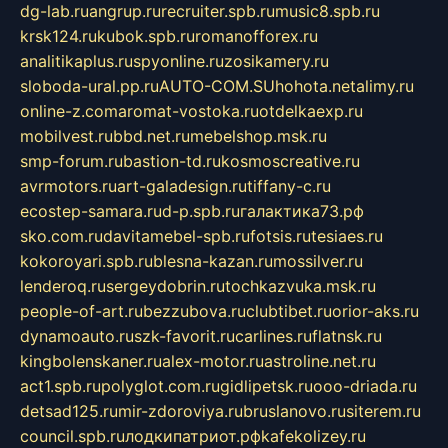
dg-lab.ru
angrup.ru
recruiter.spb.ru
music8.spb.ru
krsk124.ru
kubok.spb.ru
romanofforex.ru
analitikaplus.ru
spyonline.ru
zosikamery.ru
sloboda-ural.pp.ru
AUTO-COM.SU
hohota.net
alimy.ru
online-z.com
aromat-vostoka.ru
otdelkaexp.ru
mobilvest.ru
bbd.net.ru
mebelshop.msk.ru
smp-forum.ru
bastion-td.ru
kosmoscreative.ru
avrmotors.ru
art-galadesign.ru
tiffany-c.ru
ecostep-samara.ru
d-p.spb.ru
галактика73.рф
sko.com.ru
davitamebel-spb.ru
fotsis.ru
tesiaes.ru
kokoroyari.spb.ru
blesna-kazan.ru
mossilver.ru
lenderoq.ru
sergeydobrin.ru
tochkazvuka.msk.ru
people-of-art.ru
bezzubova.ru
clubtibet.ru
orior-aks.ru
dynamoauto.ru
szk-favorit.ru
carlines.ru
flatnsk.ru
kingbolenskaner.ru
alex-motor.ru
astroline.net.ru
act1.spb.ru
polyglot.com.ru
gidlipetsk.ru
ooo-driada.ru
detsad125.ru
mir-zdoroviya.ru
bruslanovo.ru
siterem.ru
council.spb.ru
лодкипатриот.рф
kafekolizey.ru