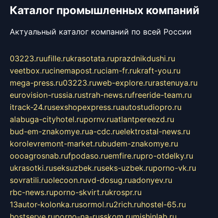
Каталог промышленных компаний
Актуальный каталог компаний по всей России
03223.ru
ufille.ru
krasotata.ru
prazdnikdushi.ru
veetbox.ru
cinemapost.ru
ciam-fr.ru
kraft-you.ru
mega-press.ru
03223.ru
web-explore.ru
rastenuya.ru
eurovision-russia.ru
strah-news.ru
freeride-team.ru
itrack-24.ru
sexshopexpress.ru
autostudiopro.ru
alabuga-cityhotel.ru
pornv.ru
atlantpereezd.ru
bud-em-znakomye.ru
a-cdc.ru
elektrostal-news.ru
korolevremont-market.ru
budem-znakomye.ru
oooagrosnab.ru
fpodaso.ru
emfire.ru
pro-otdelky.ru
ukrasotki.ru
seksuzbek.ru
seks-uzbek.ru
porno-vk.ru
sovratili.ru
olecoon.ru
vd-dosug.ru
adonyev.ru
rbc-news.ru
porno-skvirt.ru
krospr.ru
13autor-kolonka.ru
sormol.ru
2rich.ru
hostel-65.ru
hostserve.ru
porno-na-russkom.ru
mishinlab.ru