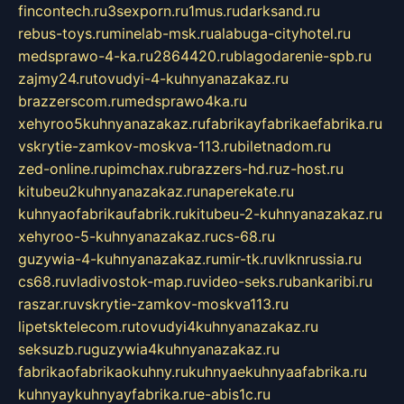
fincontech.ru
3sexporn.ru
1mus.ru
darksand.ru
rebus-toys.ru
minelab-msk.ru
alabuga-cityhotel.ru
medsprawo-4-ka.ru
2864420.ru
blagodarenie-spb.ru
zajmy24.ru
tovudyi-4-kuhnyanazakaz.ru
brazzerscom.ru
medsprawo4ka.ru
xehyroo5kuhnyanazakaz.ru
fabrikayfabrikaefabrika.ru
vskrytie-zamkov-moskva-113.ru
biletnadom.ru
zed-online.ru
pimchax.ru
brazzers-hd.ru
z-host.ru
kitubeu2kuhnyanazakaz.ru
naperekate.ru
kuhnyaofabrikaufabrik.ru
kitubeu-2-kuhnyanazakaz.ru
xehyroo-5-kuhnyanazakaz.ru
cs-68.ru
guzywia-4-kuhnyanazakaz.ru
mir-tk.ru
vlknrussia.ru
cs68.ru
vladivostok-map.ru
video-seks.ru
bankaribi.ru
raszar.ru
vskrytie-zamkov-moskva113.ru
lipetsktelecom.ru
tovudyi4kuhnyanazakaz.ru
seksuzb.ru
guzywia4kuhnyanazakaz.ru
fabrikaofabrikaokuhny.ru
kuhnyaekuhnyaafabrika.ru
kuhnyaykuhnyayfabrika.ru
e-abis1c.ru