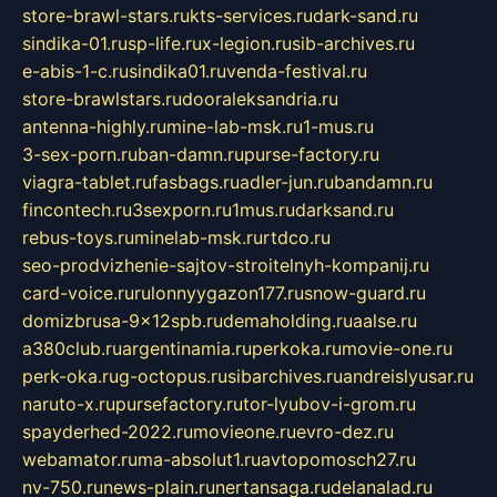
store-brawl-stars.ru
kts-services.ru
dark-sand.ru
sindika-01.ru
sp-life.ru
x-legion.ru
sib-archives.ru
e-abis-1-c.ru
sindika01.ru
venda-festival.ru
store-brawlstars.ru
dooraleksandria.ru
antenna-highly.ru
mine-lab-msk.ru
1-mus.ru
3-sex-porn.ru
ban-damn.ru
purse-factory.ru
viagra-tablet.ru
fasbags.ru
adler-jun.ru
bandamn.ru
fincontech.ru
3sexporn.ru
1mus.ru
darksand.ru
rebus-toys.ru
minelab-msk.ru
rtdco.ru
seo-prodvizhenie-sajtov-stroitelnyh-kompanij.ru
card-voice.ru
rulonnyygazon177.ru
snow-guard.ru
domizbrusa-9x12spb.ru
demaholding.ru
aalse.ru
a380club.ru
argentinamia.ru
perkoka.ru
movie-one.ru
perk-oka.ru
g-octopus.ru
sibarchives.ru
andreislyusar.ru
naruto-x.ru
pursefactory.ru
tor-lyubov-i-grom.ru
spayderhed-2022.ru
movieone.ru
evro-dez.ru
webamator.ru
ma-absolut1.ru
avtopomosch27.ru
nv-750.ru
news-plain.ru
nertansaga.ru
delanalad.ru