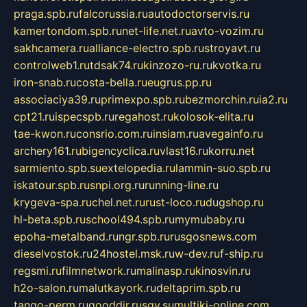
praga.spb.ru
falcorussia.ru
autodoctorservis.ru
kamertondom.spb.ru
net-life.net.ru
avto-vozim.ru
sakhcamera.ru
alliance-electro.spb.ru
stroyavt.ru
controlweb1.ru
tdsak74.ru
kinzozo-ru.ru
kvotka.ru
iron-snab.ru
costa-bella.ru
eugrus.pp.ru
associaciya39.ru
primexpo.spb.ru
bezmorchin.ru
ia2.ru
cpt21.ru
ispecspb.ru
regahost.ru
kolosok-elita.ru
tae-kwon.ru
consrio.com.ru
insiam.ru
avegainfo.ru
archery161.ru
bigencyclica.ru
vlast16.ru
korru.net
sarmiento.spb.su
extelopedia.ru
lammin-suo.spb.ru
iskatour.spb.ru
snpi.org.ru
running-line.ru
krygeva-spa.ru
chel.net.ru
rust-loco.ru
dugshop.ru
hl-beta.spb.ru
school494.spb.ru
mymubaby.ru
epoha-metalband.ru
ngr.spb.ru
rusgosnews.com
dieselvostok.ru
24hostel.msk.ru
w-dev.ru
f-ship.ru
regsmi.ru
filmnetwork.ru
malinasp.ru
kinosvin.ru
h2o-salon.ru
malutkayork.ru
deltaprim.spb.ru
tango-perm.ru
gooddir.ru
sgv.su
multiki-online.com