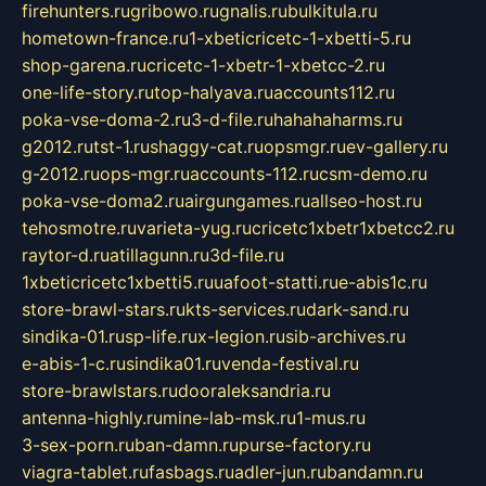
firehunters.ru
gribowo.ru
gnalis.ru
bulkitula.ru
hometown-france.ru
1-xbeticricetc-1-xbetti-5.ru
shop-garena.ru
cricetc-1-xbetr-1-xbetcc-2.ru
one-life-story.ru
top-halyava.ru
accounts112.ru
poka-vse-doma-2.ru
3-d-file.ru
hahahaharms.ru
g2012.ru
tst-1.ru
shaggy-cat.ru
opsmgr.ru
ev-gallery.ru
g-2012.ru
ops-mgr.ru
accounts-112.ru
csm-demo.ru
poka-vse-doma2.ru
airgungames.ru
allseo-host.ru
tehosmotre.ru
varieta-yug.ru
cricetc1xbetr1xbetcc2.ru
raytor-d.ru
atillagunn.ru
3d-file.ru
1xbeticricetc1xbetti5.ru
uafoot-statti.ru
e-abis1c.ru
store-brawl-stars.ru
kts-services.ru
dark-sand.ru
sindika-01.ru
sp-life.ru
x-legion.ru
sib-archives.ru
e-abis-1-c.ru
sindika01.ru
venda-festival.ru
store-brawlstars.ru
dooraleksandria.ru
antenna-highly.ru
mine-lab-msk.ru
1-mus.ru
3-sex-porn.ru
ban-damn.ru
purse-factory.ru
viagra-tablet.ru
fasbags.ru
adler-jun.ru
bandamn.ru