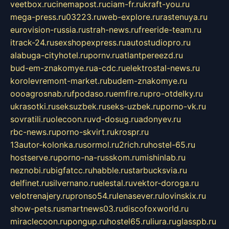
veetbox.ru
cinemapost.ru
ciam-fr.ru
kraft-you.ru
mega-press.ru
03223.ru
web-explore.ru
rastenuya.ru
eurovision-russia.ru
strah-news.ru
freeride-team.ru
itrack-24.ru
sexshopexpress.ru
autostudiopro.ru
alabuga-cityhotel.ru
pornv.ru
atlantpereezd.ru
bud-em-znakomye.ru
a-cdc.ru
elektrostal-news.ru
korolevremont-market.ru
budem-znakomye.ru
oooagrosnab.ru
fpodaso.ru
emfire.ru
pro-otdelky.ru
ukrasotki.ru
seksuzbek.ru
seks-uzbek.ru
porno-vk.ru
sovratili.ru
olecoon.ru
vd-dosug.ru
adonyev.ru
rbc-news.ru
porno-skvirt.ru
krospr.ru
13autor-kolonka.ru
sormol.ru
2rich.ru
hostel-65.ru
hostserve.ru
porno-na-russkom.ru
mishinlab.ru
neznobi.ru
bigfatcc.ru
habble.ru
starbucksvia.ru
delfinet.ru
silvernano.ru
elestal.ru
vektor-doroga.ru
velotrenajery.ru
pronso54.ru
lenasever.ru
lovinskix.ru
show-pets.ru
smartnews03.ru
discofoxworld.ru
miraclecoon.ru
pongup.ru
hostel65.ru
liura.ru
glasspb.ru