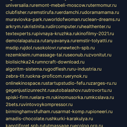
universalia.ru
remont-mebeli-moscow.ru
termomur.ru
clubfisher.ru
remstirufa.ru
erdamchi.ru
doramamama.ru
muraviovka-park.ru
worldofwoman.ru
clean-dreams.ru
arkrym.ru
kristinita.ru
dircomputer.ru
healthenter.ru
textexperts.ru
pivnaya-kruzhka.ru
kinofilmy-2021.ru
demolalapaluza.ru
tanyavanya.ru
remstir-tolyatti.ru
msdip.ru
jdol.ru
sokolovr.ru
newtech-spb.ru
rezemkleim.ru
massage-tai.ru
seonub.ru
zvonitut.ru
biolisichka24.ru
mncraft-download.ru
algoritm-sistema.ru
godflesh.ru
ru-industria.ru
zebra-tlt.ru
okna-proficom.ru
erynok.ru
onlinekinospace.ru
startupstudio-fefu.ru
zarges-ru.ru
gegenjustizunrecht.ru
autobalashov.ru
utrovortu.ru
spiski-firm.ru
elara-m.ru
kinomusorka.ru
mkcslava.ru
2bets.ru
vintovoykompressor.ru
birminghamvsfulham.ru
sarmat-komp.ru
pioneeri.ru
amadis-chocolate.ru
shkurki-karakulya.ru
kanotiforet.spb.ru
tutmassage.ru
ecolog.org.ru