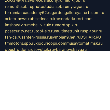
ZOOSMART.SPB.RU
dalakony.ru
medikijob.ru
remontt.spb.ru
photostudia.spb.ru
myragon.ru
terramia.ru
academy62.ru
gardengallereya.ru
rti.com.ru
artem-news.ru
biserinca.ru
krasnodarkurort.com
imshowtv.ru
mebel-v-tule.ru
mobtopik.ru
pcsecurity.net.ru
tool-sib.ru
multimetrunit.ru
sp-tour.ru
fan-cs.ru
santeh-russia.ru
symbian9.net.ru
DSHAIR.RU
tmmotors.spb.ru
xjocuricopii.com
musavtomat.msk.ru
obustrojdom.ru
sovetcik.ru
ybaranovskaya.ru
ppknews.ru
cult-alshei.ru
JAPANRUSSIA.RU
proekciyamebel.ru
imper-finans.ru
rim.org.ru
glamourai.ru
brassminus.ru
zabor-pro.ru
ftn.pp.ru
dorogoe58.ru
laimengpacker.ru
kuzova-zapchasti.ru
sageerp.ru
taxodrom.ru
dsrazvitie.ru
hardcity.net.ru
ratinghomegames.ru
topservice25.ru
gubernyan.ru
gtglasslined.ru
ii4.ru
tssport.spb.ru
andorra24.com
blackwallstreet.ru
oboimos.ru
optim-doors.com.ru
ikuch.ru
nycr.org.ru
npa21.ru
vremya-ch.spb.ru