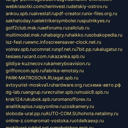
webkrasotki.com
cherinvest.ru
detskiy-ostrov.ru
ankou.spb.ru
alvesta1.ru
pdf-creator.ru
nix-files.org.ru
sakhatoday.ru
elektrikersymboler.ru
sputnikyes.ru
golf2club.msk.ru
aeforums.ru
zallclub.ru
multimodal.msk.ru
habaigry.ru
haikko.ru
sobakopedia.ru
isz-fest.ru
ewnc.info
screensaver-clock.net.ru
volnav.spb.ru
comnat.ru
npf.net.ru
7bit.pp.ru
kalugatur.ru
tesiaes.ru
card.com.ru
kazanka.spb.ru
gildiya-kuznecov.ru
kameryboavision.ru
griffoncom.spb.ru
fabrika-emotsiy.ru
PARK-MATROSOVA.RU
agat.spb.ru
avtoyurist-moskva1.ru
hardware.org.ru
схема-авто.рф
dg-lab.ru
angrup.ru
recruiter.spb.ru
music8.spb.ru
krsk124.ru
kubok.spb.ru
romanofforex.ru
analitikaplus.ru
spyonline.ru
zosikamery.ru
sloboda-ural.pp.ru
AUTO-COM.SU
hohota.net
alimy.ru
online-z.com
aromat-vostoka.ru
otdelkaexp.ru
mobilvest.ru
bbd.net.ru
mebelshop.msk.ru