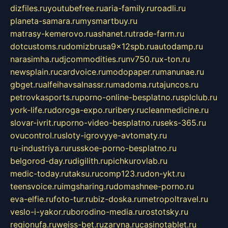
dizfiles.ru
youtubefree.ru
aria-family.ru
roadli.ru
planeta-samara.ru
mysmartbuy.ru
matrasy-kemerovo.ru
ashanet.ru
trade-farm.ru
dotcustoms.ru
domizbrusa9x12spb.ru
autodamp.ru
narasimha.ru
djcommodities.ru
nv750.ru
x-ton.ru
newsplain.ru
cardvoice.ru
modopaper.ru
manunae.ru
gbget.ru
alfeihavsalnassr.ru
madoma.ru
tajuncos.ru
petrovkasports.ru
porno-online-besplatno.ru
splclub.ru
york-life.ru
doroga-expo.ru
ribery.ru
cleanmedicine.ru
slovar-ivrit.ru
porno-video-besplatno.ru
seks-365.ru
ovucontrol.ru
sloty-igrovyye-avtomaty.ru
ru-industriya.ru
russkoe-porno-besplatno.ru
belgorod-day.ru
digilith.ru
pichkurovlab.ru
medic-today.ru
taksu.ru
comp123.ru
don-ykt.ru
teensvoice.ru
imgsharing.ru
domashnee-porno.ru
eva-elfie.ru
foto-tur.ru
biz-doska.ru
metropoltravel.ru
veslo-i-yakor.ru
borodino-media.ru
rostotsky.ru
regionufa.ru
weiss-bet.ru
zaryna.ru
casinotablet.ru