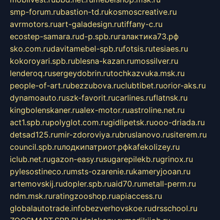
smp-forum.ru
bastion-td.ru
kosmoscreative.ru
avrmotors.ru
art-galadesign.ru
tiffany-c.ru
ecostep-samara.ru
d-p.spb.ru
галактика73.рф
sko.com.ru
davitamebel-spb.ru
fotsis.ru
tesiaes.ru
kokoroyari.spb.ru
blesna-kazan.ru
mossilver.ru
lenderoq.ru
sergeydobrin.ru
tochkazvuka.msk.ru
people-of-art.ru
bezzubova.ru
clubtibet.ru
orior-aks.ru
dynamoauto.ru
szk-favorit.ru
carlines.ru
flatnsk.ru
kingbolenskaner.ru
alex-motor.ru
astroline.net.ru
act1.spb.ru
polyglot.com.ru
gidlipetsk.ru
ooo-driada.ru
detsad125.ru
mir-zdoroviya.ru
bruslanovo.ru
siterem.ru
council.spb.ru
лодкипатриот.рф
kafekolizey.ru
iclub.net.ru
gazon-easy.ru
sugarepilekb.ru
grinox.ru
pylesostineco.ru
msts-ozarenie.ru
kameryjooan.ru
artemovskij.ru
dopler.spb.ru
aid70.ru
metall-perm.ru
ndm.msk.ru
ratingzooshop.ru
apiaccess.ru
globalautotrade.info
bezverhovskoe.ru
drsschool.ru