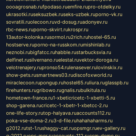
oooagrosnab.ru
fpodaso.ru
emfire.ru
pro-otdelky.ru
ukrasotki.ru
seksuzbek.ru
seks-uzbek.ru
porno-vk.ru
sovratili.ru
olecoon.ru
vd-dosug.ru
adonyev.ru
rbc-news.ru
porno-skvirt.ru
krospr.ru
13autor-kolonka.ru
sormol.ru
2rich.ru
hostel-65.ru
hostserve.ru
porno-na-russkom.ru
mishinlab.ru
neznobi.ru
bigfatcc.ru
habble.ru
starbucksvia.ru
delfinet.ru
silvernano.ru
elestal.ru
vektor-doroga.ru
velotrenajery.ru
pronso54.ru
lenasever.ru
lovinskix.ru
show-pets.ru
smartnews03.ru
discofoxworld.ru
miraclecoon.ru
pongup.ru
hostel65.ru
liura.ru
glasspb.ru
firehunters.ru
gribowo.ru
gnalis.ru
bulkitula.ru
hometown-france.ru
1-xbeticricetc-1-xbetti-5.ru
shop-garena.ru
cricetc-1-xbetr-1-xbetcc-2.ru
one-life-story.ru
top-halyava.ru
accounts112.ru
poka-vse-doma-2.ru
3-d-file.ru
hahahaharms.ru
g2012.ru
tst-1.ru
shaggy-cat.ru
opsmgr.ru
ev-gallery.ru
g-2012.ru
ops-mgr.ru
accounts-112.ru
csm-demo.ru