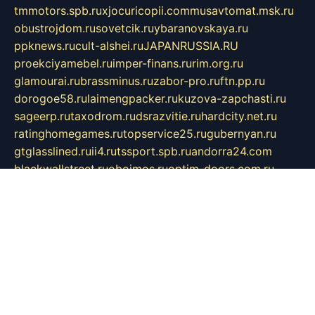
tmmotors.spb.ru
xjocuricopii.com
musavtomat.msk.ru
obustrojdom.ru
sovetcik.ru
ybaranovskaya.ru
ppknews.ru
cult-alshei.ru
JAPANRUSSIA.RU
proekciyamebel.ru
imper-finans.ru
rim.org.ru
glamourai.ru
brassminus.ru
zabor-pro.ru
ftn.pp.ru
dorogoe58.ru
laimengpacker.ru
kuzova-zapchasti.ru
sageerp.ru
taxodrom.ru
dsrazvitie.ru
hardcity.net.ru
ratinghomegames.ru
topservice25.ru
gubernyan.ru
gtglasslined.ru
ii4.ru
tssport.spb.ru
andorra24.com
blackwallstreet.ru
oboimos.ru
optim-doors.com.ru
ikuch.ru
nycr.org.ru
npa21.ru
vremya-ch.spb.ru
desert000.ru
ivtorgi.ru
ifiori.ru
catalog-statei.ru
dcv.org.ru
spetsmaster174.ru
ipkameryhiseeu.ru
dum26.ru
ruspol.spb.ru
fr-opendp.ru
kam-solnyshko.ru
cheyenne-arapaho.ru
sevzapmetal.spb.ru
ted-lapidus.spb.ru
parasite-eliminator.ru
sigma-complete.ru
modernworld.ru
dama-moda.ru
eholot-group.ru
sk-nvkz.ru
DRONGOLD.RU