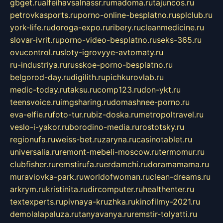
gbget.ru
alfeihavsalnassr.ru
madoma.ru
tajuncos.ru
petrovkasports.ru
porno-online-besplatno.ru
splclub.ru
york-life.ru
doroga-expo.ru
ribery.ru
cleanmedicine.ru
slovar-ivrit.ru
porno-video-besplatno.ru
seks-365.ru
ovucontrol.ru
sloty-igrovyye-avtomaty.ru
ru-industriya.ru
russkoe-porno-besplatno.ru
belgorod-day.ru
digilith.ru
pichkurovlab.ru
medic-today.ru
taksu.ru
comp123.ru
don-ykt.ru
teensvoice.ru
imgsharing.ru
domashnee-porno.ru
eva-elfie.ru
foto-tur.ru
biz-doska.ru
metropoltravel.ru
veslo-i-yakor.ru
borodino-media.ru
rostotsky.ru
regionufa.ru
weiss-bet.ru
zaryna.ru
casinotablet.ru
universalia.ru
remont-mebeli-moscow.ru
termomur.ru
clubfisher.ru
remstirufa.ru
erdamchi.ru
doramamama.ru
muraviovka-park.ru
worldofwoman.ru
clean-dreams.ru
arkrym.ru
kristinita.ru
dircomputer.ru
healthenter.ru
textexperts.ru
pivnaya-kruzhka.ru
kinofilmy-2021.ru
demolalapaluza.ru
tanyavanya.ru
remstir-tolyatti.ru