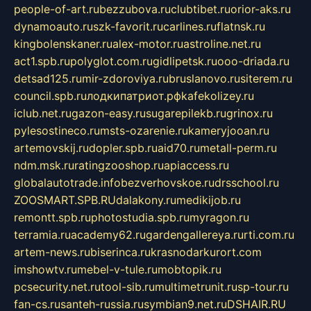
people-of-art.ru
bezzubova.ru
clubtibet.ru
orior-aks.ru
dynamoauto.ru
szk-favorit.ru
carlines.ru
flatnsk.ru
kingbolenskaner.ru
alex-motor.ru
astroline.net.ru
act1.spb.ru
polyglot.com.ru
gidlipetsk.ru
ooo-driada.ru
detsad125.ru
mir-zdoroviya.ru
bruslanovo.ru
siterem.ru
council.spb.ru
лодкипатриот.рф
kafekolizey.ru
iclub.net.ru
gazon-easy.ru
sugarepilekb.ru
grinox.ru
pylesostineco.ru
msts-ozarenie.ru
kameryjooan.ru
artemovskij.ru
dopler.spb.ru
aid70.ru
metall-perm.ru
ndm.msk.ru
ratingzooshop.ru
apiaccess.ru
globalautotrade.info
bezverhovskoe.ru
drsschool.ru
ZOOSMART.SPB.RU
dalakony.ru
medikijob.ru
remontt.spb.ru
photostudia.spb.ru
myragon.ru
terramia.ru
academy62.ru
gardengallereya.ru
rti.com.ru
artem-news.ru
biserinca.ru
krasnodarkurort.com
imshowtv.ru
mebel-v-tule.ru
mobtopik.ru
pcsecurity.net.ru
tool-sib.ru
multimetrunit.ru
sp-tour.ru
fan-cs.ru
santeh-russia.ru
symbian9.net.ru
DSHAIR.RU