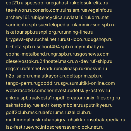
cpt21.ru
ispecspb.ru
regahost.ru
kolosok-elita.ru
tae-kwon.ru
consrio.com.ru
insiam.ru
avegainfo.ru
archery161.ru
bigencyclica.ru
vlast16.ru
korru.net
sarmiento.spb.su
extelopedia.ru
lammin-suo.spb.ru
iskatour.spb.ru
snpi.org.ru
running-line.ru
krygeva-spa.ru
chel.net.ru
rust-loco.ru
dugshop.ru
hl-beta.spb.ru
school494.spb.ru
mymubaby.ru
epoha-metalband.ru
ngr.spb.ru
rusgosnews.com
dieselvostok.ru
24hostel.msk.ru
w-dev.ru
f-ship.ru
regsmi.ru
filmnetwork.ru
malinasp.ru
kinosvin.ru
h2o-salon.ru
malutkayork.ru
deltaprim.spb.ru
tango-perm.ru
gooddir.ru
sgv.su
multiki-online.com
webkrasotki.com
cherinvest.ru
detskiy-ostrov.ru
ankou.spb.ru
alvesta1.ru
pdf-creator.ru
nix-files.org.ru
sakhatoday.ru
elektrikersymboler.ru
sputnikyes.ru
golf2club.msk.ru
aeforums.ru
zallclub.ru
multimodal.msk.ru
habaigry.ru
haikko.ru
sobakopedia.ru
isz-fest.ru
ewnc.info
screensaver-clock.net.ru