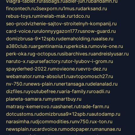
viagra-tablet.ru
fasbags.ru
adler-jun.ru
bandamn.ru
fincontech.ru
3sexporn.ru
1mus.ru
darksand.ru
rebus-toys.ru
minelab-msk.ru
rtdco.ru
seo-prodvizhenie-sajtov-stroitelnyh-kompanij.ru
card-voice.ru
rulonnyygazon177.ru
snow-guard.ru
domizbrusa-9x12spb.ru
demaholding.ru
aalse.ru
a380club.ru
argentinamia.ru
perkoka.ru
movie-one.ru
perk-oka.ru
g-octopus.ru
sibarchives.ru
andreislyusar.ru
naruto-x.ru
pursefactory.ru
tor-lyubov-i-grom.ru
spayderhed-2022.ru
movieone.ru
evro-dez.ru
webamator.ru
ma-absolut1.ru
avtopomosch27.ru
nv-750.ru
news-plain.ru
nertansaga.ru
delanalad.ru
dizfiles.ru
youtubefree.ru
aria-family.ru
roadli.ru
planeta-samara.ru
mysmartbuy.ru
matrasy-kemerovo.ru
ashanet.ru
trade-farm.ru
dotcustoms.ru
domizbrusa9x12spb.ru
autodamp.ru
narasimha.ru
djcommodities.ru
nv750.ru
x-ton.ru
newsplain.ru
cardvoice.ru
modopaper.ru
manunae.ru