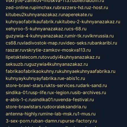
vskrytie-zamkov-moskva-113.ru
biletnadom.ru
zed-online.ru
pimchax.ru
brazzers-hd.ru
z-host.ru
kitubeu2kuhnyanazakaz.ru
naperekate.ru
kuhnyaofabrikaufabrik.ru
kitubeu-2-kuhnyanazakaz.ru
xehyroo-5-kuhnyanazakaz.ru
cs-68.ru
guzywia-4-kuhnyanazakaz.ru
mir-tk.ru
vlknrussia.ru
cs68.ru
vladivostok-map.ru
video-seks.ru
bankaribi.ru
raszar.ru
vskrytie-zamkov-moskva113.ru
lipetsktelecom.ru
tovudyi4kuhnyanazakaz.ru
seksuzb.ru
guzywia4kuhnyanazakaz.ru
fabrikaofabrikaokuhny.ru
kuhnyaekuhnyaafabrika.ru
kuhnyaykuhnyayfabrika.ru
e-abis1c.ru
store-brawl-stars.ru
kts-services.ru
dark-sand.ru
sindika-01.ru
sp-life.ru
x-legion.ru
sib-archives.ru
e-abis-1-c.ru
sindika01.ru
venda-festival.ru
store-brawlstars.ru
dooraleksandria.ru
antenna-highly.ru
mine-lab-msk.ru
1-mus.ru
3-sex-porn.ru
ban-damn.ru
purse-factory.ru