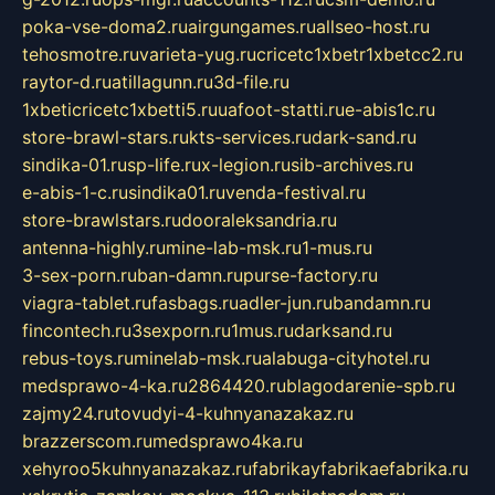
poka-vse-doma2.ru
airgungames.ru
allseo-host.ru
tehosmotre.ru
varieta-yug.ru
cricetc1xbetr1xbetcc2.ru
raytor-d.ru
atillagunn.ru
3d-file.ru
1xbeticricetc1xbetti5.ru
uafoot-statti.ru
e-abis1c.ru
store-brawl-stars.ru
kts-services.ru
dark-sand.ru
sindika-01.ru
sp-life.ru
x-legion.ru
sib-archives.ru
e-abis-1-c.ru
sindika01.ru
venda-festival.ru
store-brawlstars.ru
dooraleksandria.ru
antenna-highly.ru
mine-lab-msk.ru
1-mus.ru
3-sex-porn.ru
ban-damn.ru
purse-factory.ru
viagra-tablet.ru
fasbags.ru
adler-jun.ru
bandamn.ru
fincontech.ru
3sexporn.ru
1mus.ru
darksand.ru
rebus-toys.ru
minelab-msk.ru
alabuga-cityhotel.ru
medsprawo-4-ka.ru
2864420.ru
blagodarenie-spb.ru
zajmy24.ru
tovudyi-4-kuhnyanazakaz.ru
brazzerscom.ru
medsprawo4ka.ru
xehyroo5kuhnyanazakaz.ru
fabrikayfabrikaefabrika.ru