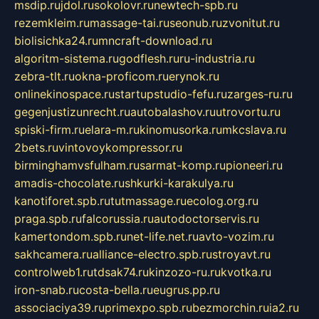
msdip.ru
jdol.ru
sokolovr.ru
newtech-spb.ru
rezemkleim.ru
massage-tai.ru
seonub.ru
zvonitut.ru
biolisichka24.ru
mncraft-download.ru
algoritm-sistema.ru
godflesh.ru
ru-industria.ru
zebra-tlt.ru
okna-proficom.ru
erynok.ru
onlinekinospace.ru
startupstudio-fefu.ru
zarges-ru.ru
gegenjustizunrecht.ru
autobalashov.ru
utrovortu.ru
spiski-firm.ru
elara-m.ru
kinomusorka.ru
mkcslava.ru
2bets.ru
vintovoykompressor.ru
birminghamvsfulham.ru
sarmat-komp.ru
pioneeri.ru
amadis-chocolate.ru
shkurki-karakulya.ru
kanotiforet.spb.ru
tutmassage.ru
ecolog.org.ru
praga.spb.ru
falcorussia.ru
autodoctorservis.ru
kamertondom.spb.ru
net-life.net.ru
avto-vozim.ru
sakhcamera.ru
alliance-electro.spb.ru
stroyavt.ru
controlweb1.ru
tdsak74.ru
kinzozo-ru.ru
kvotka.ru
iron-snab.ru
costa-bella.ru
eugrus.pp.ru
associaciya39.ru
primexpo.spb.ru
bezmorchin.ru
ia2.ru