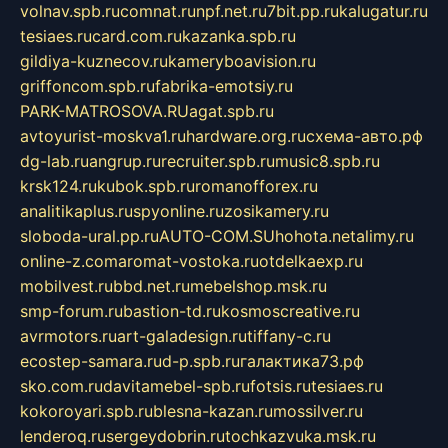
volnav.spb.ru
comnat.ru
npf.net.ru
7bit.pp.ru
kalugatur.ru
tesiaes.ru
card.com.ru
kazanka.spb.ru
gildiya-kuznecov.ru
kameryboavision.ru
griffoncom.spb.ru
fabrika-emotsiy.ru
PARK-MATROSOVA.RU
agat.spb.ru
avtoyurist-moskva1.ru
hardware.org.ru
схема-авто.рф
dg-lab.ru
angrup.ru
recruiter.spb.ru
music8.spb.ru
krsk124.ru
kubok.spb.ru
romanofforex.ru
analitikaplus.ru
spyonline.ru
zosikamery.ru
sloboda-ural.pp.ru
AUTO-COM.SU
hohota.net
alimy.ru
online-z.com
aromat-vostoka.ru
otdelkaexp.ru
mobilvest.ru
bbd.net.ru
mebelshop.msk.ru
smp-forum.ru
bastion-td.ru
kosmoscreative.ru
avrmotors.ru
art-galadesign.ru
tiffany-c.ru
ecostep-samara.ru
d-p.spb.ru
галактика73.рф
sko.com.ru
davitamebel-spb.ru
fotsis.ru
tesiaes.ru
kokoroyari.spb.ru
blesna-kazan.ru
mossilver.ru
lenderoq.ru
sergeydobrin.ru
tochkazvuka.msk.ru