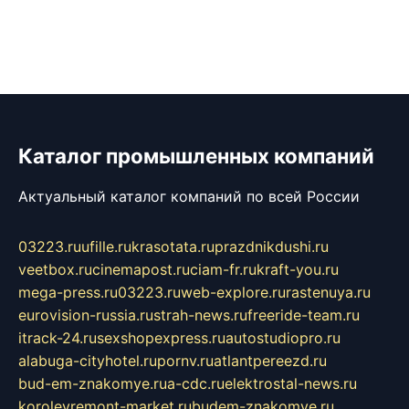
Каталог промышленных компаний
Актуальный каталог компаний по всей России
03223.ru
ufille.ru
krasotata.ru
prazdnikdushi.ru
veetbox.ru
cinemapost.ru
ciam-fr.ru
kraft-you.ru
mega-press.ru
03223.ru
web-explore.ru
rastenuya.ru
eurovision-russia.ru
strah-news.ru
freeride-team.ru
itrack-24.ru
sexshopexpress.ru
autostudiopro.ru
alabuga-cityhotel.ru
pornv.ru
atlantpereezd.ru
bud-em-znakomye.ru
a-cdc.ru
elektrostal-news.ru
korolevremont-market.ru
budem-znakomye.ru