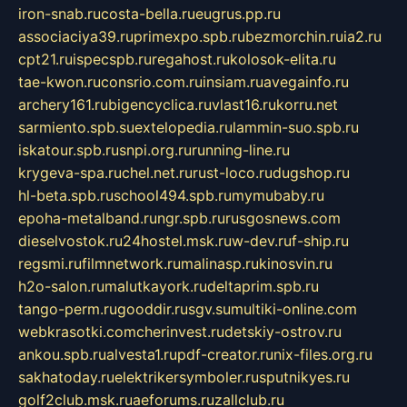
iron-snab.ru
costa-bella.ru
eugrus.pp.ru
associaciya39.ru
primexpo.spb.ru
bezmorchin.ru
ia2.ru
cpt21.ru
ispecspb.ru
regahost.ru
kolosok-elita.ru
tae-kwon.ru
consrio.com.ru
insiam.ru
avegainfo.ru
archery161.ru
bigencyclica.ru
vlast16.ru
korru.net
sarmiento.spb.su
extelopedia.ru
lammin-suo.spb.ru
iskatour.spb.ru
snpi.org.ru
running-line.ru
krygeva-spa.ru
chel.net.ru
rust-loco.ru
dugshop.ru
hl-beta.spb.ru
school494.spb.ru
mymubaby.ru
epoha-metalband.ru
ngr.spb.ru
rusgosnews.com
dieselvostok.ru
24hostel.msk.ru
w-dev.ru
f-ship.ru
regsmi.ru
filmnetwork.ru
malinasp.ru
kinosvin.ru
h2o-salon.ru
malutkayork.ru
deltaprim.spb.ru
tango-perm.ru
gooddir.ru
sgv.su
multiki-online.com
webkrasotki.com
cherinvest.ru
detskiy-ostrov.ru
ankou.spb.ru
alvesta1.ru
pdf-creator.ru
nix-files.org.ru
sakhatoday.ru
elektrikersymboler.ru
sputnikyes.ru
golf2club.msk.ru
aeforums.ru
zallclub.ru