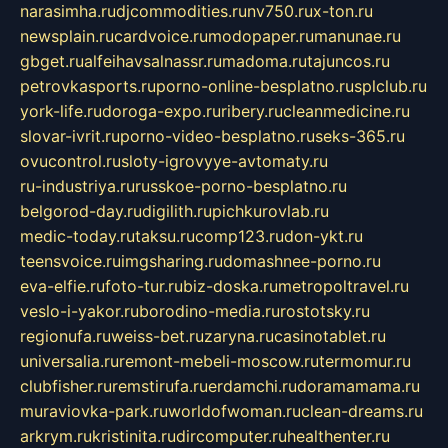
narasimha.ru
djcommodities.ru
nv750.ru
x-ton.ru
newsplain.ru
cardvoice.ru
modopaper.ru
manunae.ru
gbget.ru
alfeihavsalnassr.ru
madoma.ru
tajuncos.ru
petrovkasports.ru
porno-online-besplatno.ru
splclub.ru
york-life.ru
doroga-expo.ru
ribery.ru
cleanmedicine.ru
slovar-ivrit.ru
porno-video-besplatno.ru
seks-365.ru
ovucontrol.ru
sloty-igrovyye-avtomaty.ru
ru-industriya.ru
russkoe-porno-besplatno.ru
belgorod-day.ru
digilith.ru
pichkurovlab.ru
medic-today.ru
taksu.ru
comp123.ru
don-ykt.ru
teensvoice.ru
imgsharing.ru
domashnee-porno.ru
eva-elfie.ru
foto-tur.ru
biz-doska.ru
metropoltravel.ru
veslo-i-yakor.ru
borodino-media.ru
rostotsky.ru
regionufa.ru
weiss-bet.ru
zaryna.ru
casinotablet.ru
universalia.ru
remont-mebeli-moscow.ru
termomur.ru
clubfisher.ru
remstirufa.ru
erdamchi.ru
doramamama.ru
muraviovka-park.ru
worldofwoman.ru
clean-dreams.ru
arkrym.ru
kristinita.ru
dircomputer.ru
healthenter.ru