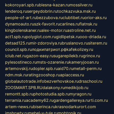
kokoroyari.spb.ru
blesna-kazan.ru
mossilver.ru
lenderoq.ru
sergeydobrin.ru
tochkazvuka.msk.ru
people-of-art.ru
bezzubova.ru
clubtibet.ru
orior-aks.ru
dynamoauto.ru
szk-favorit.ru
carlines.ru
flatnsk.ru
kingbolenskaner.ru
alex-motor.ru
astroline.net.ru
act1.spb.ru
polyglot.com.ru
gidlipetsk.ru
ooo-driada.ru
detsad125.ru
mir-zdoroviya.ru
bruslanovo.ru
siterem.ru
council.spb.ru
лодкипатриот.рф
kafekolizey.ru
iclub.net.ru
gazon-easy.ru
sugarepilekb.ru
grinox.ru
pylesostineco.ru
msts-ozarenie.ru
kameryjooan.ru
artemovskij.ru
dopler.spb.ru
aid70.ru
metall-perm.ru
ndm.msk.ru
ratingzooshop.ru
apiaccess.ru
globalautotrade.info
bezverhovskoe.ru
drsschool.ru
ZOOSMART.SPB.RU
dalakony.ru
medikijob.ru
remontt.spb.ru
photostudia.spb.ru
myragon.ru
terramia.ru
academy62.ru
gardengallereya.ru
rti.com.ru
artem-news.ru
biserinca.ru
krasnodarkurort.com
imshowtv.ru
mebel-v-tule.ru
mobtopik.ru