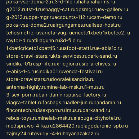
poka-vse-doma-2.ru
3-d-file.ru
hahahaharms.ru
g2012.ru
tst-1.ru
shaggy-cat.ru
opsmgr.ru
ev-gallery.ru
g-2012.ru
ops-mgr.ru
accounts-112.ru
csm-demo.ru
poka-vse-doma2.ru
airgungames.ru
allseo-host.ru
tehosmotre.ru
varieta-yug.ru
cricetc1xbetr1xbetcc2.ru
raytor-d.ru
atillagunn.ru
3d-file.ru
1xbeticricetc1xbetti5.ru
uafoot-statti.ru
e-abis1c.ru
store-brawl-stars.ru
kts-services.ru
dark-sand.ru
sindika-01.ru
sp-life.ru
x-legion.ru
sib-archives.ru
e-abis-1-c.ru
sindika01.ru
venda-festival.ru
store-brawlstars.ru
dooraleksandria.ru
antenna-highly.ru
mine-lab-msk.ru
1-mus.ru
3-sex-porn.ru
ban-damn.ru
purse-factory.ru
viagra-tablet.ru
fasbags.ru
adler-jun.ru
bandamn.ru
fincontech.ru
3sexporn.ru
1mus.ru
darksand.ru
rebus-toys.ru
minelab-msk.ru
alabuga-cityhotel.ru
medsprawo-4-ka.ru
2864420.ru
blagodarenie-spb.ru
zajmy24.ru
tovudyi-4-kuhnyanazakaz.ru