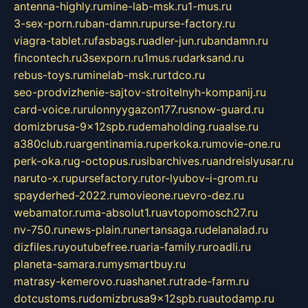
antenna-highly.ru
mine-lab-msk.ru
1-mus.ru
3-sex-porn.ru
ban-damn.ru
purse-factory.ru
viagra-tablet.ru
fasbags.ru
adler-jun.ru
bandamn.ru
fincontech.ru
3sexporn.ru
1mus.ru
darksand.ru
rebus-toys.ru
minelab-msk.ru
rtdco.ru
seo-prodvizhenie-sajtov-stroitelnyh-kompanij.ru
card-voice.ru
rulonnyygazon177.ru
snow-guard.ru
domizbrusa-9x12spb.ru
demaholding.ru
aalse.ru
a380club.ru
argentinamia.ru
perkoka.ru
movie-one.ru
perk-oka.ru
g-octopus.ru
sibarchives.ru
andreislyusar.ru
naruto-x.ru
pursefactory.ru
tor-lyubov-i-grom.ru
spayderhed-2022.ru
movieone.ru
evro-dez.ru
webamator.ru
ma-absolut1.ru
avtopomosch27.ru
nv-750.ru
news-plain.ru
nertansaga.ru
delanalad.ru
dizfiles.ru
youtubefree.ru
aria-family.ru
roadli.ru
planeta-samara.ru
mysmartbuy.ru
matrasy-kemerovo.ru
ashanet.ru
trade-farm.ru
dotcustoms.ru
domizbrusa9x12spb.ru
autodamp.ru