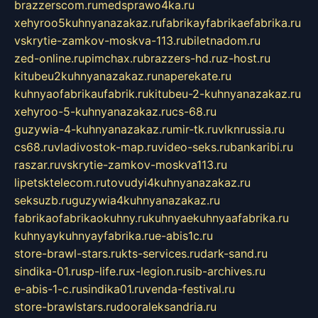
brazzerscom.ru
medsprawo4ka.ru
xehyroo5kuhnyanazakaz.ru
fabrikayfabrikaefabrika.ru
vskrytie-zamkov-moskva-113.ru
biletnadom.ru
zed-online.ru
pimchax.ru
brazzers-hd.ru
z-host.ru
kitubeu2kuhnyanazakaz.ru
naperekate.ru
kuhnyaofabrikaufabrik.ru
kitubeu-2-kuhnyanazakaz.ru
xehyroo-5-kuhnyanazakaz.ru
cs-68.ru
guzywia-4-kuhnyanazakaz.ru
mir-tk.ru
vlknrussia.ru
cs68.ru
vladivostok-map.ru
video-seks.ru
bankaribi.ru
raszar.ru
vskrytie-zamkov-moskva113.ru
lipetsktelecom.ru
tovudyi4kuhnyanazakaz.ru
seksuzb.ru
guzywia4kuhnyanazakaz.ru
fabrikaofabrikaokuhny.ru
kuhnyaekuhnyaafabrika.ru
kuhnyaykuhnyayfabrika.ru
e-abis1c.ru
store-brawl-stars.ru
kts-services.ru
dark-sand.ru
sindika-01.ru
sp-life.ru
x-legion.ru
sib-archives.ru
e-abis-1-c.ru
sindika01.ru
venda-festival.ru
store-brawlstars.ru
dooraleksandria.ru