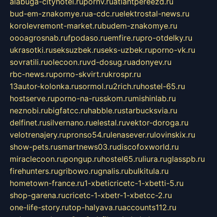
alabuga-cityhotel.ru
pornv.ru
atlantpereezd.ru
bud-em-znakomye.ru
a-cdc.ru
elektrostal-news.ru
korolevremont-market.ru
budem-znakomye.ru
oooagrosnab.ru
fpodaso.ru
emfire.ru
pro-otdelky.ru
ukrasotki.ru
seksuzbek.ru
seks-uzbek.ru
porno-vk.ru
sovratili.ru
olecoon.ru
vd-dosug.ru
adonyev.ru
rbc-news.ru
porno-skvirt.ru
krospr.ru
13autor-kolonka.ru
sormol.ru
2rich.ru
hostel-65.ru
hostserve.ru
porno-na-russkom.ru
mishinlab.ru
neznobi.ru
bigfatcc.ru
habble.ru
starbucksvia.ru
delfinet.ru
silvernano.ru
elestal.ru
vektor-doroga.ru
velotrenajery.ru
pronso54.ru
lenasever.ru
lovinskix.ru
show-pets.ru
smartnews03.ru
discofoxworld.ru
miraclecoon.ru
pongup.ru
hostel65.ru
liura.ru
glasspb.ru
firehunters.ru
gribowo.ru
gnalis.ru
bulkitula.ru
hometown-france.ru
1-xbeticricetc-1-xbetti-5.ru
shop-garena.ru
cricetc-1-xbetr-1-xbetcc-2.ru
one-life-story.ru
top-halyava.ru
accounts112.ru