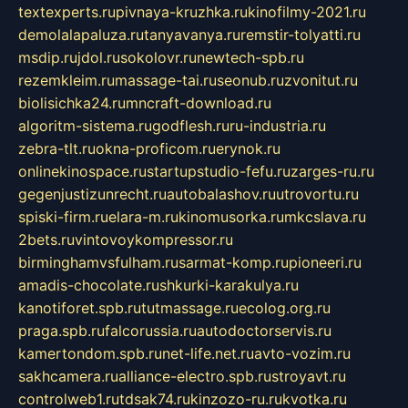
textexperts.ru
pivnaya-kruzhka.ru
kinofilmy-2021.ru
demolalapaluza.ru
tanyavanya.ru
remstir-tolyatti.ru
msdip.ru
jdol.ru
sokolovr.ru
newtech-spb.ru
rezemkleim.ru
massage-tai.ru
seonub.ru
zvonitut.ru
biolisichka24.ru
mncraft-download.ru
algoritm-sistema.ru
godflesh.ru
ru-industria.ru
zebra-tlt.ru
okna-proficom.ru
erynok.ru
onlinekinospace.ru
startupstudio-fefu.ru
zarges-ru.ru
gegenjustizunrecht.ru
autobalashov.ru
utrovortu.ru
spiski-firm.ru
elara-m.ru
kinomusorka.ru
mkcslava.ru
2bets.ru
vintovoykompressor.ru
birminghamvsfulham.ru
sarmat-komp.ru
pioneeri.ru
amadis-chocolate.ru
shkurki-karakulya.ru
kanotiforet.spb.ru
tutmassage.ru
ecolog.org.ru
praga.spb.ru
falcorussia.ru
autodoctorservis.ru
kamertondom.spb.ru
net-life.net.ru
avto-vozim.ru
sakhcamera.ru
alliance-electro.spb.ru
stroyavt.ru
controlweb1.ru
tdsak74.ru
kinzozo-ru.ru
kvotka.ru