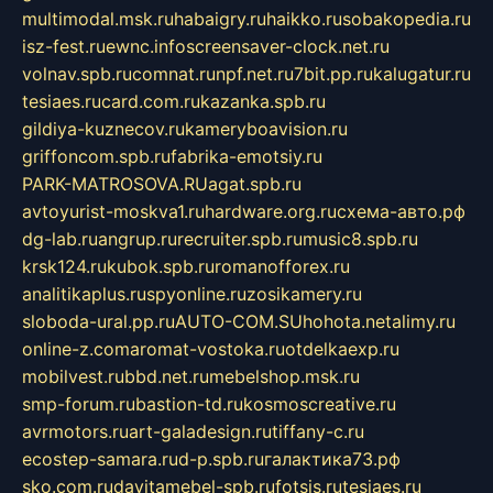
multimodal.msk.ru
habaigry.ru
haikko.ru
sobakopedia.ru
isz-fest.ru
ewnc.info
screensaver-clock.net.ru
volnav.spb.ru
comnat.ru
npf.net.ru
7bit.pp.ru
kalugatur.ru
tesiaes.ru
card.com.ru
kazanka.spb.ru
gildiya-kuznecov.ru
kameryboavision.ru
griffoncom.spb.ru
fabrika-emotsiy.ru
PARK-MATROSOVA.RU
agat.spb.ru
avtoyurist-moskva1.ru
hardware.org.ru
схема-авто.рф
dg-lab.ru
angrup.ru
recruiter.spb.ru
music8.spb.ru
krsk124.ru
kubok.spb.ru
romanofforex.ru
analitikaplus.ru
spyonline.ru
zosikamery.ru
sloboda-ural.pp.ru
AUTO-COM.SU
hohota.net
alimy.ru
online-z.com
aromat-vostoka.ru
otdelkaexp.ru
mobilvest.ru
bbd.net.ru
mebelshop.msk.ru
smp-forum.ru
bastion-td.ru
kosmoscreative.ru
avrmotors.ru
art-galadesign.ru
tiffany-c.ru
ecostep-samara.ru
d-p.spb.ru
галактика73.рф
sko.com.ru
davitamebel-spb.ru
fotsis.ru
tesiaes.ru