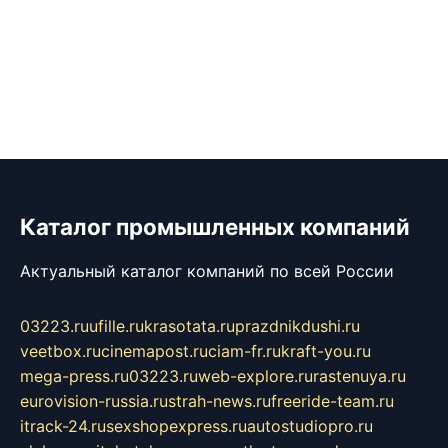
Каталог промышленных компаний
Актуальный каталог компаний по всей России
03223.ru
ufille.ru
krasotata.ru
prazdnikdushi.ru
veetbox.ru
cinemapost.ru
ciam-fr.ru
kraft-you.ru
mega-press.ru
03223.ru
web-explore.ru
rastenuya.ru
eurovision-russia.ru
strah-news.ru
freeride-team.ru
itrack-24.ru
sexshopexpress.ru
autostudiopro.ru