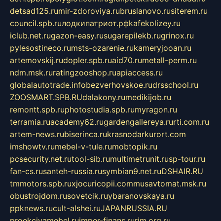
detsad125.ru
mir-zdoroviya.ru
bruslanovo.ru
siterem.ru
council.spb.ru
лодкипатриот.рф
kafekolizey.ru
iclub.net.ru
gazon-easy.ru
sugarepilekb.ru
grinox.ru
pylesostineco.ru
msts-ozarenie.ru
kameryjooan.ru
artemovskij.ru
dopler.spb.ru
aid70.ru
metall-perm.ru
ndm.msk.ru
ratingzooshop.ru
apiaccess.ru
globalautotrade.info
bezverhovskoe.ru
drsschool.ru
ZOOSMART.SPB.RU
dalakony.ru
medikijob.ru
remontt.spb.ru
photostudia.spb.ru
myragon.ru
terramia.ru
academy62.ru
gardengallereya.ru
rti.com.ru
artem-news.ru
biserinca.ru
krasnodarkurort.com
imshowtv.ru
mebel-v-tule.ru
mobtopik.ru
pcsecurity.net.ru
tool-sib.ru
multimetrunit.ru
sp-tour.ru
fan-cs.ru
santeh-russia.ru
symbian9.net.ru
DSHAIR.RU
tmmotors.spb.ru
xjocuricopii.com
musavtomat.msk.ru
obustrojdom.ru
sovetcik.ru
ybaranovskaya.ru
ppknews.ru
cult-alshei.ru
JAPANRUSSIA.RU
proekciyamebel.ru
imper-finans.ru
rim.org.ru