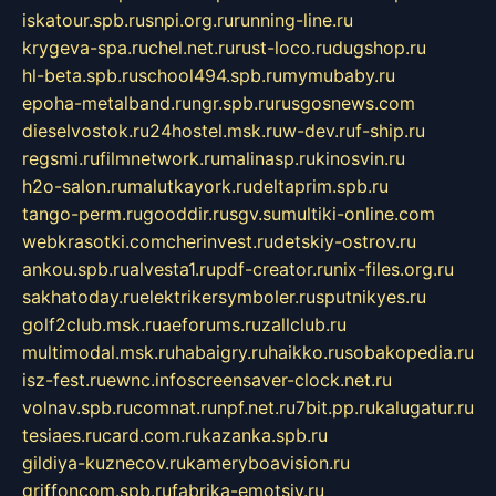
iskatour.spb.ru
snpi.org.ru
running-line.ru
krygeva-spa.ru
chel.net.ru
rust-loco.ru
dugshop.ru
hl-beta.spb.ru
school494.spb.ru
mymubaby.ru
epoha-metalband.ru
ngr.spb.ru
rusgosnews.com
dieselvostok.ru
24hostel.msk.ru
w-dev.ru
f-ship.ru
regsmi.ru
filmnetwork.ru
malinasp.ru
kinosvin.ru
h2o-salon.ru
malutkayork.ru
deltaprim.spb.ru
tango-perm.ru
gooddir.ru
sgv.su
multiki-online.com
webkrasotki.com
cherinvest.ru
detskiy-ostrov.ru
ankou.spb.ru
alvesta1.ru
pdf-creator.ru
nix-files.org.ru
sakhatoday.ru
elektrikersymboler.ru
sputnikyes.ru
golf2club.msk.ru
aeforums.ru
zallclub.ru
multimodal.msk.ru
habaigry.ru
haikko.ru
sobakopedia.ru
isz-fest.ru
ewnc.info
screensaver-clock.net.ru
volnav.spb.ru
comnat.ru
npf.net.ru
7bit.pp.ru
kalugatur.ru
tesiaes.ru
card.com.ru
kazanka.spb.ru
gildiya-kuznecov.ru
kameryboavision.ru
griffoncom.spb.ru
fabrika-emotsiy.ru