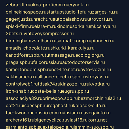
zebra-tlt.ru
okna-proficom.ru
erynok.ru
onlinekinospace.ru
startupstudio-fefu.ru
zarges-ru.ru
gegenjustizunrecht.ru
autobalashov.ru
utrovortu.ru
spiski-firm.ru
elara-m.ru
kinomusorka.ru
mkcslava.ru
2bets.ru
vintovoykompressor.ru
birminghamvsfulham.ru
sarmat-komp.ru
pioneeri.ru
amadis-chocolate.ru
shkurki-karakulya.ru
kanotiforet.spb.ru
tutmassage.ru
ecolog.org.ru
praga.spb.ru
falcorussia.ru
autodoctorservis.ru
kamertondom.spb.ru
net-life.net.ru
avto-vozim.ru
sakhcamera.ru
alliance-electro.spb.ru
stroyavt.ru
controlweb1.ru
tdsak74.ru
kinzozo-ru.ru
kvotka.ru
iron-snab.ru
costa-bella.ru
eugrus.pp.ru
associaciya39.ru
primexpo.spb.ru
bezmorchin.ru
ia2.ru
cpt21.ru
ispecspb.ru
regahost.ru
kolosok-elita.ru
tae-kwon.ru
consrio.com.ru
insiam.ru
avegainfo.ru
archery161.ru
bigencyclica.ru
vlast16.ru
korru.net
sarmiento.spb.su
extelopedia.ru
lammin-suo.spb.ru