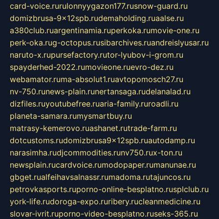
card-voice.ru
rulonnyygazon177.ru
snow-guard.ru
domizbrusa-9x12spb.ru
demaholding.ru
aalse.ru
a380club.ru
argentinamia.ru
perkoka.ru
movie-one.ru
perk-oka.ru
g-octopus.ru
sibarchives.ru
andreislyusar.ru
naruto-x.ru
pursefactory.ru
tor-lyubov-i-grom.ru
spayderhed-2022.ru
movieone.ru
evro-dez.ru
webamator.ru
ma-absolut1.ru
avtopomosch27.ru
nv-750.ru
news-plain.ru
nertansaga.ru
delanalad.ru
dizfiles.ru
youtubefree.ru
aria-family.ru
roadli.ru
planeta-samara.ru
mysmartbuy.ru
matrasy-kemerovo.ru
ashanet.ru
trade-farm.ru
dotcustoms.ru
domizbrusa9x12spb.ru
autodamp.ru
narasimha.ru
djcommodities.ru
nv750.ru
x-ton.ru
newsplain.ru
cardvoice.ru
modopaper.ru
manunae.ru
gbget.ru
alfeihavsalnassr.ru
madoma.ru
tajuncos.ru
petrovkasports.ru
porno-online-besplatno.ru
splclub.ru
york-life.ru
doroga-expo.ru
ribery.ru
cleanmedicine.ru
slovar-ivrit.ru
porno-video-besplatno.ru
seks-365.ru