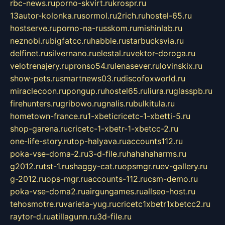
rbc-news.ru
porno-skvirt.ru
krospr.ru
13autor-kolonka.ru
sormol.ru
2rich.ru
hostel-65.ru
hostserve.ru
porno-na-russkom.ru
mishinlab.ru
neznobi.ru
bigfatcc.ru
habble.ru
starbucksvia.ru
delfinet.ru
silvernano.ru
elestal.ru
vektor-doroga.ru
velotrenajery.ru
pronso54.ru
lenasever.ru
lovinskix.ru
show-pets.ru
smartnews03.ru
discofoxworld.ru
miraclecoon.ru
pongup.ru
hostel65.ru
liura.ru
glasspb.ru
firehunters.ru
gribowo.ru
gnalis.ru
bulkitula.ru
hometown-france.ru
1-xbeticricetc-1-xbetti-5.ru
shop-garena.ru
cricetc-1-xbetr-1-xbetcc-2.ru
one-life-story.ru
top-halyava.ru
accounts112.ru
poka-vse-doma-2.ru
3-d-file.ru
hahahaharms.ru
g2012.ru
tst-1.ru
shaggy-cat.ru
opsmgr.ru
ev-gallery.ru
g-2012.ru
ops-mgr.ru
accounts-112.ru
csm-demo.ru
poka-vse-doma2.ru
airgungames.ru
allseo-host.ru
tehosmotre.ru
varieta-yug.ru
cricetc1xbetr1xbetcc2.ru
raytor-d.ru
atillagunn.ru
3d-file.ru