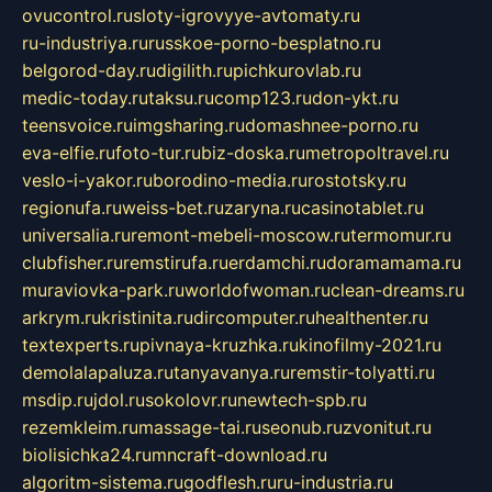
ovucontrol.ru
sloty-igrovyye-avtomaty.ru
ru-industriya.ru
russkoe-porno-besplatno.ru
belgorod-day.ru
digilith.ru
pichkurovlab.ru
medic-today.ru
taksu.ru
comp123.ru
don-ykt.ru
teensvoice.ru
imgsharing.ru
domashnee-porno.ru
eva-elfie.ru
foto-tur.ru
biz-doska.ru
metropoltravel.ru
veslo-i-yakor.ru
borodino-media.ru
rostotsky.ru
regionufa.ru
weiss-bet.ru
zaryna.ru
casinotablet.ru
universalia.ru
remont-mebeli-moscow.ru
termomur.ru
clubfisher.ru
remstirufa.ru
erdamchi.ru
doramamama.ru
muraviovka-park.ru
worldofwoman.ru
clean-dreams.ru
arkrym.ru
kristinita.ru
dircomputer.ru
healthenter.ru
textexperts.ru
pivnaya-kruzhka.ru
kinofilmy-2021.ru
demolalapaluza.ru
tanyavanya.ru
remstir-tolyatti.ru
msdip.ru
jdol.ru
sokolovr.ru
newtech-spb.ru
rezemkleim.ru
massage-tai.ru
seonub.ru
zvonitut.ru
biolisichka24.ru
mncraft-download.ru
algoritm-sistema.ru
godflesh.ru
ru-industria.ru