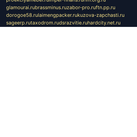
glamourai.ru
brassminus.ru
zabor-pro.ru
ftn.pp.ru
dorogoe58.ru
laimengpacker.ru
kuzova-zapchasti.ru
sageerp.ru
taxodrom.ru
dsrazvitie.ru
hardcity.net.ru
ratinghomegames.ru
topservice25.ru
gubernyan.ru
gtglasslined.ru
ii4.ru
tssport.spb.ru
andorra24.com
blackwallstreet.ru
oboimos.ru
optim-doors.com.ru
ikuch.ru
nycr.org.ru
npa21.ru
vremya-ch.spb.ru
desert000.ru
ivtorgi.ru
ifiori.ru
catalog-statei.ru
dcv.org.ru
spetsmaster174.ru
ipkameryhiseeu.ru
dum26.ru
ruspol.spb.ru
fr-opendp.ru
kam-solnyshko.ru
cheyenne-arapaho.ru
sevzapmetal.spb.ru
ted-lapidus.spb.ru
parasite-eliminator.ru
sigma-complete.ru
modernworld.ru
dama-moda.ru
eholot-group.ru
sk-nvkz.ru
DRONGOLD.RU
democratia2.ru
i-farmer.ru
mass-sport.org
jablonex.spb.ru
bookmess.ru
linkword.ru
refineua.com.ru
cs-spec.net.ru
altay-mebel.ru