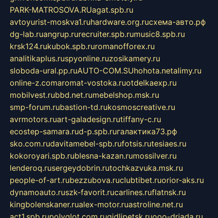
PARK-MATROSOVA.RU
agat.spb.ru
avtoyurist-moskva1.ru
hardware.org.ru
схема-авто.рф
dg-lab.ru
angrup.ru
recruiter.spb.ru
music8.spb.ru
krsk124.ru
kubok.spb.ru
romanofforex.ru
analitikaplus.ru
spyonline.ru
zosikamery.ru
sloboda-ural.pp.ru
AUTO-COM.SU
hohota.net
alimy.ru
online-z.com
aromat-vostoka.ru
otdelkaexp.ru
mobilvest.ru
bbd.net.ru
mebelshop.msk.ru
smp-forum.ru
bastion-td.ru
kosmoscreative.ru
avrmotors.ru
art-galadesign.ru
tiffany-c.ru
ecostep-samara.ru
d-p.spb.ru
галактика73.рф
sko.com.ru
davitamebel-spb.ru
fotsis.ru
tesiaes.ru
kokoroyari.spb.ru
blesna-kazan.ru
mossilver.ru
lenderoq.ru
sergeydobrin.ru
tochkazvuka.msk.ru
people-of-art.ru
bezzubova.ru
clubtibet.ru
orior-aks.ru
dynamoauto.ru
szk-favorit.ru
carlines.ru
flatnsk.ru
kingbolenskaner.ru
alex-motor.ru
astroline.net.ru
act1.spb.ru
polyglot.com.ru
gidlipetsk.ru
ooo-driada.ru