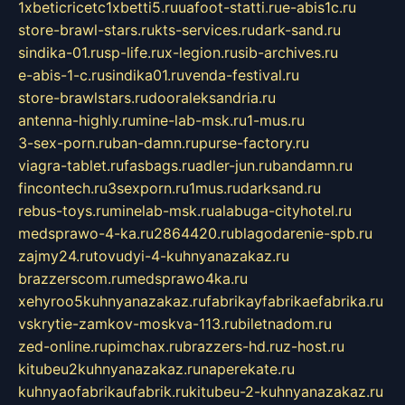
1xbeticricetc1xbetti5.ru
uafoot-statti.ru
e-abis1c.ru
store-brawl-stars.ru
kts-services.ru
dark-sand.ru
sindika-01.ru
sp-life.ru
x-legion.ru
sib-archives.ru
e-abis-1-c.ru
sindika01.ru
venda-festival.ru
store-brawlstars.ru
dooraleksandria.ru
antenna-highly.ru
mine-lab-msk.ru
1-mus.ru
3-sex-porn.ru
ban-damn.ru
purse-factory.ru
viagra-tablet.ru
fasbags.ru
adler-jun.ru
bandamn.ru
fincontech.ru
3sexporn.ru
1mus.ru
darksand.ru
rebus-toys.ru
minelab-msk.ru
alabuga-cityhotel.ru
medsprawo-4-ka.ru
2864420.ru
blagodarenie-spb.ru
zajmy24.ru
tovudyi-4-kuhnyanazakaz.ru
brazzerscom.ru
medsprawo4ka.ru
xehyroo5kuhnyanazakaz.ru
fabrikayfabrikaefabrika.ru
vskrytie-zamkov-moskva-113.ru
biletnadom.ru
zed-online.ru
pimchax.ru
brazzers-hd.ru
z-host.ru
kitubeu2kuhnyanazakaz.ru
naperekate.ru
kuhnyaofabrikaufabrik.ru
kitubeu-2-kuhnyanazakaz.ru