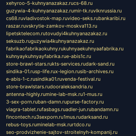
xehyroo-5-kuhnyanazakaz.ru
cs-68.ru
guzywia-4-kuhnyanazakaz.ru
mir-tk.ru
vlknrussia.ru
cs68.ru
vladivostok-map.ru
video-seks.ru
bankaribi.ru
raszar.ru
vskrytie-zamkov-moskva113.ru
lipetsktelecom.ru
tovudyi4kuhnyanazakaz.ru
seksuzb.ru
guzywia4kuhnyanazakaz.ru
fabrikaofabrikaokuhny.ru
kuhnyaekuhnyaafabrika.ru
kuhnyaykuhnyayfabrika.ru
e-abis1c.ru
store-brawl-stars.ru
kts-services.ru
dark-sand.ru
sindika-01.ru
sp-life.ru
x-legion.ru
sib-archives.ru
e-abis-1-c.ru
sindika01.ru
venda-festival.ru
store-brawlstars.ru
dooraleksandria.ru
antenna-highly.ru
mine-lab-msk.ru
1-mus.ru
3-sex-porn.ru
ban-damn.ru
purse-factory.ru
viagra-tablet.ru
fasbags.ru
adler-jun.ru
bandamn.ru
fincontech.ru
3sexporn.ru
1mus.ru
darksand.ru
rebus-toys.ru
minelab-msk.ru
rtdco.ru
seo-prodvizhenie-sajtov-stroitelnyh-kompanij.ru