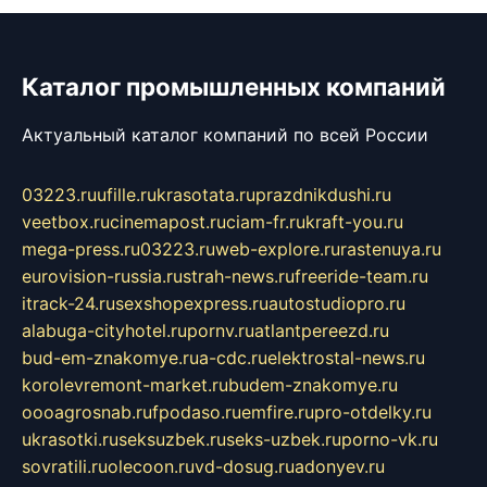
Каталог промышленных компаний
Актуальный каталог компаний по всей России
03223.ru
ufille.ru
krasotata.ru
prazdnikdushi.ru
veetbox.ru
cinemapost.ru
ciam-fr.ru
kraft-you.ru
mega-press.ru
03223.ru
web-explore.ru
rastenuya.ru
eurovision-russia.ru
strah-news.ru
freeride-team.ru
itrack-24.ru
sexshopexpress.ru
autostudiopro.ru
alabuga-cityhotel.ru
pornv.ru
atlantpereezd.ru
bud-em-znakomye.ru
a-cdc.ru
elektrostal-news.ru
korolevremont-market.ru
budem-znakomye.ru
oooagrosnab.ru
fpodaso.ru
emfire.ru
pro-otdelky.ru
ukrasotki.ru
seksuzbek.ru
seks-uzbek.ru
porno-vk.ru
sovratili.ru
olecoon.ru
vd-dosug.ru
adonyev.ru