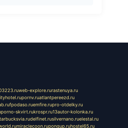
03223.ru
web-explore.ru
rastenuya.ru
tyhotel.ru
pornv.ru
atlantpereezd.ru
b.ru
fpodaso.ru
emfire.ru
pro-otdelky.ru
u
porno-skvirt.ru
krospr.ru
13autor-kolonka.ru
tarbucksvia.ru
delfinet.ru
silvernano.ru
elestal.ru
world.ru
miraclecoon.ru
pongup.ru
hostel65.ru