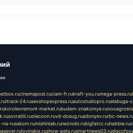
ний
сии
eetbox.ru
cinemapost.ru
ciam-fr.ru
kraft-you.ru
mega-press.ru
.ru
itrack-24.ru
sexshopexpress.ru
autostudiopro.ru
alabuga-ci
ru
korolevremont-market.ru
budem-znakomye.ru
oooagrosna
k.ru
sovratili.ru
olecoon.ru
vd-dosug.ru
adonyev.ru
rbc-news.r
-na-russkom.ru
mishinlab.ru
neznobi.ru
bigfatcc.ru
habble.ru
s
nasever.ru
lovinskix.ru
show-pets.ru
smartnews03.ru
discofox