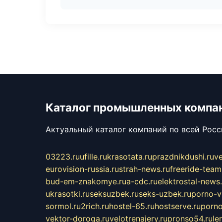
Каталог промышленных компа
Актуальный каталог компаний по всей Рос
03223.ru
ufille.ru
krasotata.ru
prazdnikdushi.ru
v
eurovision-russia.ru
strah-news.ru
freeride-team
bud-em-znakomye.ru
a-cdc.ru
elektrostal-news.
ukrasotki.ru
seksuzbek.ru
seks-uzbek.ru
porno-v
sormol.ru
2rich.ru
hostel-65.ru
hostserve.ru
porno
vektor-doroga.ru
velotrenajery.ru
pronso54.ru
le