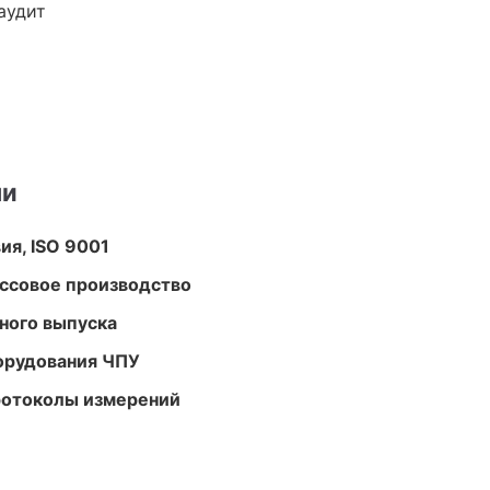
аудит
ми
ия, ISO 9001
ассовое производство
ного выпуска
орудования ЧПУ
ротоколы измерений