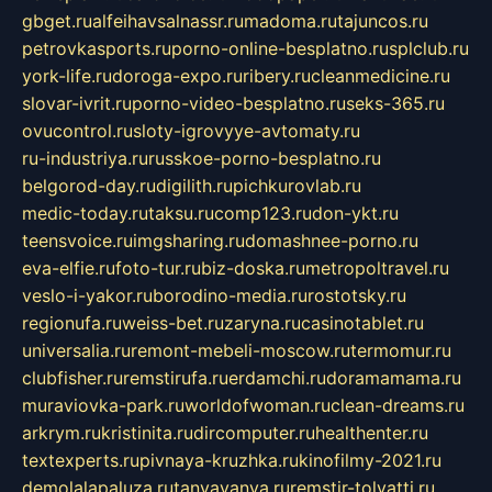
gbget.ru
alfeihavsalnassr.ru
madoma.ru
tajuncos.ru
petrovkasports.ru
porno-online-besplatno.ru
splclub.ru
york-life.ru
doroga-expo.ru
ribery.ru
cleanmedicine.ru
slovar-ivrit.ru
porno-video-besplatno.ru
seks-365.ru
ovucontrol.ru
sloty-igrovyye-avtomaty.ru
ru-industriya.ru
russkoe-porno-besplatno.ru
belgorod-day.ru
digilith.ru
pichkurovlab.ru
medic-today.ru
taksu.ru
comp123.ru
don-ykt.ru
teensvoice.ru
imgsharing.ru
domashnee-porno.ru
eva-elfie.ru
foto-tur.ru
biz-doska.ru
metropoltravel.ru
veslo-i-yakor.ru
borodino-media.ru
rostotsky.ru
regionufa.ru
weiss-bet.ru
zaryna.ru
casinotablet.ru
universalia.ru
remont-mebeli-moscow.ru
termomur.ru
clubfisher.ru
remstirufa.ru
erdamchi.ru
doramamama.ru
muraviovka-park.ru
worldofwoman.ru
clean-dreams.ru
arkrym.ru
kristinita.ru
dircomputer.ru
healthenter.ru
textexperts.ru
pivnaya-kruzhka.ru
kinofilmy-2021.ru
demolalapaluza.ru
tanyavanya.ru
remstir-tolyatti.ru