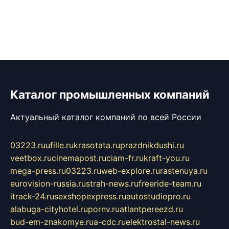
Каталог промышленных компаний
Актуальный каталог компаний по всей России
03223.ru
ufille.ru
krasotata.ru
prazdnikdushi.ru
veetbox.ru
cinemapost.ru
ciam-fr.ru
kraft-you.ru
mega-press.ru
03223.ru
web-explore.ru
rastenuya.ru
eurovision-russia.ru
strah-news.ru
freeride-team.ru
itrack-24.ru
sexshopexpress.ru
autostudiopro.ru
alabuga-cityhotel.ru
pornv.ru
atlantpereezd.ru
bud-em-znakomye.ru
a-cdc.ru
elektrostal-news.ru