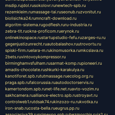
msdip.ru
jdol.ru
sokolovr.ru
newtech-spb.ru
rezemkleim.ru
massage-tai.ru
seonub.ru
zvonitut.ru
biolisichka24.ru
mncraft-download.ru
algoritm-sistema.ru
godflesh.ru
ru-industria.ru
zebra-tlt.ru
okna-proficom.ru
erynok.ru
onlinekinospace.ru
startupstudio-fefu.ru
zarges-ru.ru
gegenjustizunrecht.ru
autobalashov.ru
utrovortu.ru
spiski-firm.ru
elara-m.ru
kinomusorka.ru
mkcslava.ru
2bets.ru
vintovoykompressor.ru
birminghamvsfulham.ru
sarmat-komp.ru
pioneeri.ru
amadis-chocolate.ru
shkurki-karakulya.ru
kanotiforet.spb.ru
tutmassage.ru
ecolog.org.ru
praga.spb.ru
falcorussia.ru
autodoctorservis.ru
kamertondom.spb.ru
net-life.net.ru
avto-vozim.ru
sakhcamera.ru
alliance-electro.spb.ru
stroyavt.ru
controlweb1.ru
tdsak74.ru
kinzozo-ru.ru
kvotka.ru
iron-snab.ru
costa-bella.ru
eugrus.pp.ru
associaciya39.ru
primexpo.spb.ru
bezmorchin.ru
ia2.ru