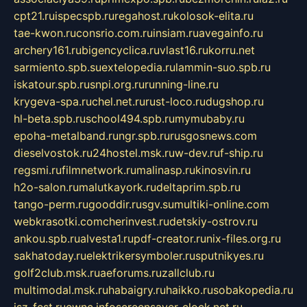
cpt21.ru
ispecspb.ru
regahost.ru
kolosok-elita.ru
tae-kwon.ru
consrio.com.ru
insiam.ru
avegainfo.ru
archery161.ru
bigencyclica.ru
vlast16.ru
korru.net
sarmiento.spb.su
extelopedia.ru
lammin-suo.spb.ru
iskatour.spb.ru
snpi.org.ru
running-line.ru
krygeva-spa.ru
chel.net.ru
rust-loco.ru
dugshop.ru
hl-beta.spb.ru
school494.spb.ru
mymubaby.ru
epoha-metalband.ru
ngr.spb.ru
rusgosnews.com
dieselvostok.ru
24hostel.msk.ru
w-dev.ru
f-ship.ru
regsmi.ru
filmnetwork.ru
malinasp.ru
kinosvin.ru
h2o-salon.ru
malutkayork.ru
deltaprim.spb.ru
tango-perm.ru
gooddir.ru
sgv.su
multiki-online.com
webkrasotki.com
cherinvest.ru
detskiy-ostrov.ru
ankou.spb.ru
alvesta1.ru
pdf-creator.ru
nix-files.org.ru
sakhatoday.ru
elektrikersymboler.ru
sputnikyes.ru
golf2club.msk.ru
aeforums.ru
zallclub.ru
multimodal.msk.ru
habaigry.ru
haikko.ru
sobakopedia.ru