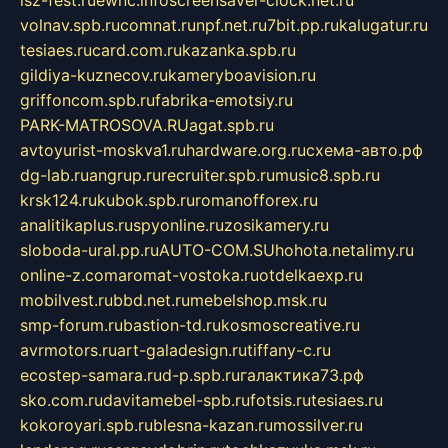
isz-fest.ru
ewnc.info
screensaver-clock.net.ru
volnav.spb.ru
comnat.ru
npf.net.ru
7bit.pp.ru
kalugatur.ru
tesiaes.ru
card.com.ru
kazanka.spb.ru
gildiya-kuznecov.ru
kameryboavision.ru
griffoncom.spb.ru
fabrika-emotsiy.ru
PARK-MATROSOVA.RU
agat.spb.ru
avtoyurist-moskva1.ru
hardware.org.ru
схема-авто.рф
dg-lab.ru
angrup.ru
recruiter.spb.ru
music8.spb.ru
krsk124.ru
kubok.spb.ru
romanofforex.ru
analitikaplus.ru
spyonline.ru
zosikamery.ru
sloboda-ural.pp.ru
AUTO-COM.SU
hohota.net
alimy.ru
online-z.com
aromat-vostoka.ru
otdelkaexp.ru
mobilvest.ru
bbd.net.ru
mebelshop.msk.ru
smp-forum.ru
bastion-td.ru
kosmoscreative.ru
avrmotors.ru
art-galadesign.ru
tiffany-c.ru
ecostep-samara.ru
d-p.spb.ru
галактика73.рф
sko.com.ru
davitamebel-spb.ru
fotsis.ru
tesiaes.ru
kokoroyari.spb.ru
blesna-kazan.ru
mossilver.ru