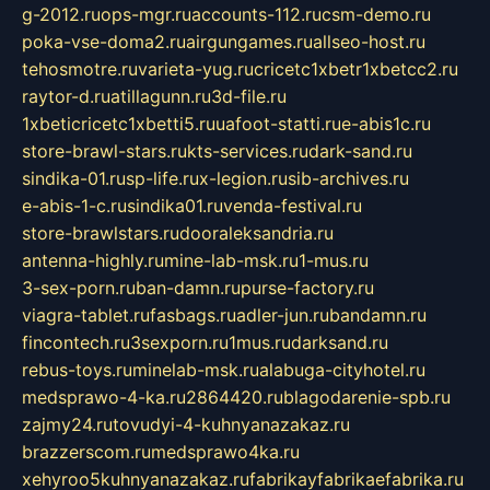
g-2012.ru
ops-mgr.ru
accounts-112.ru
csm-demo.ru
poka-vse-doma2.ru
airgungames.ru
allseo-host.ru
tehosmotre.ru
varieta-yug.ru
cricetc1xbetr1xbetcc2.ru
raytor-d.ru
atillagunn.ru
3d-file.ru
1xbeticricetc1xbetti5.ru
uafoot-statti.ru
e-abis1c.ru
store-brawl-stars.ru
kts-services.ru
dark-sand.ru
sindika-01.ru
sp-life.ru
x-legion.ru
sib-archives.ru
e-abis-1-c.ru
sindika01.ru
venda-festival.ru
store-brawlstars.ru
dooraleksandria.ru
antenna-highly.ru
mine-lab-msk.ru
1-mus.ru
3-sex-porn.ru
ban-damn.ru
purse-factory.ru
viagra-tablet.ru
fasbags.ru
adler-jun.ru
bandamn.ru
fincontech.ru
3sexporn.ru
1mus.ru
darksand.ru
rebus-toys.ru
minelab-msk.ru
alabuga-cityhotel.ru
medsprawo-4-ka.ru
2864420.ru
blagodarenie-spb.ru
zajmy24.ru
tovudyi-4-kuhnyanazakaz.ru
brazzerscom.ru
medsprawo4ka.ru
xehyroo5kuhnyanazakaz.ru
fabrikayfabrikaefabrika.ru