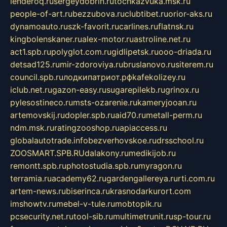
lenderoq.ru
sergeydobrin.ru
tochkazvuka.msk.ru
people-of-art.ru
bezzubova.ru
clubtibet.ru
orior-aks.ru
dynamoauto.ru
szk-favorit.ru
carlines.ru
flatnsk.ru
kingbolenskaner.ru
alex-motor.ru
astroline.net.ru
act1.spb.ru
polyglot.com.ru
gidlipetsk.ru
ooo-driada.ru
detsad125.ru
mir-zdoroviya.ru
bruslanovo.ru
siterem.ru
council.spb.ru
лодкипатриот.рф
kafekolizey.ru
iclub.net.ru
gazon-easy.ru
sugarepilekb.ru
grinox.ru
pylesostineco.ru
msts-ozarenie.ru
kameryjooan.ru
artemovskij.ru
dopler.spb.ru
aid70.ru
metall-perm.ru
ndm.msk.ru
ratingzooshop.ru
apiaccess.ru
globalautotrade.info
bezverhovskoe.ru
drsschool.ru
ZOOSMART.SPB.RU
dalakony.ru
medikijob.ru
remontt.spb.ru
photostudia.spb.ru
myragon.ru
terramia.ru
academy62.ru
gardengallereya.ru
rti.com.ru
artem-news.ru
biserinca.ru
krasnodarkurort.com
imshowtv.ru
mebel-v-tule.ru
mobtopik.ru
pcsecurity.net.ru
tool-sib.ru
multimetrunit.ru
sp-tour.ru