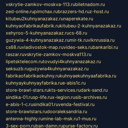
vskrytie-zamkov-moskva-113.ru
biletnadom.ru
zed-online.ru
pimchax.ru
brazzers-hd.ru
z-host.ru
kitubeu2kuhnyanazakaz.ru
naperekate.ru
kuhnyaofabrikaufabrik.ru
kitubeu-2-kuhnyanazakaz.ru
xehyroo-5-kuhnyanazakaz.ru
cs-68.ru
guzywia-4-kuhnyanazakaz.ru
mir-tk.ru
vlknrussia.ru
cs68.ru
vladivostok-map.ru
video-seks.ru
bankaribi.ru
raszar.ru
vskrytie-zamkov-moskva113.ru
lipetsktelecom.ru
tovudyi4kuhnyanazakaz.ru
seksuzb.ru
guzywia4kuhnyanazakaz.ru
fabrikaofabrikaokuhny.ru
kuhnyaekuhnyaafabrika.ru
kuhnyaykuhnyayfabrika.ru
e-abis1c.ru
store-brawl-stars.ru
kts-services.ru
dark-sand.ru
sindika-01.ru
sp-life.ru
x-legion.ru
sib-archives.ru
e-abis-1-c.ru
sindika01.ru
venda-festival.ru
store-brawlstars.ru
dooraleksandria.ru
antenna-highly.ru
mine-lab-msk.ru
1-mus.ru
3-sex-porn.ru
ban-damn.ru
purse-factory.ru