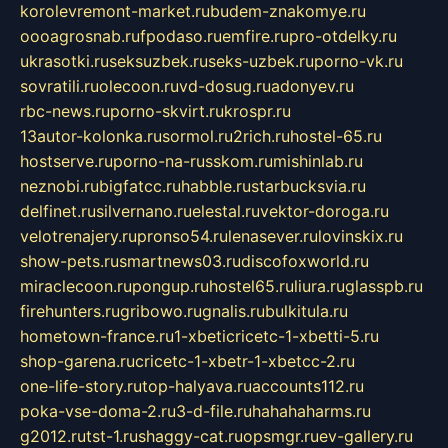
korolevremont-market.ru
budem-znakomye.ru
oooagrosnab.ru
fpodaso.ru
emfire.ru
pro-otdelky.ru
ukrasotki.ru
seksuzbek.ru
seks-uzbek.ru
porno-vk.ru
sovratili.ru
olecoon.ru
vd-dosug.ru
adonyev.ru
rbc-news.ru
porno-skvirt.ru
krospr.ru
13autor-kolonka.ru
sormol.ru
2rich.ru
hostel-65.ru
hostserve.ru
porno-na-russkom.ru
mishinlab.ru
neznobi.ru
bigfatcc.ru
habble.ru
starbucksvia.ru
delfinet.ru
silvernano.ru
elestal.ru
vektor-doroga.ru
velotrenajery.ru
pronso54.ru
lenasever.ru
lovinskix.ru
show-pets.ru
smartnews03.ru
discofoxworld.ru
miraclecoon.ru
pongup.ru
hostel65.ru
liura.ru
glasspb.ru
firehunters.ru
gribowo.ru
gnalis.ru
bulkitula.ru
hometown-france.ru
1-xbeticricetc-1-xbetti-5.ru
shop-garena.ru
cricetc-1-xbetr-1-xbetcc-2.ru
one-life-story.ru
top-halyava.ru
accounts112.ru
poka-vse-doma-2.ru
3-d-file.ru
hahahaharms.ru
g2012.ru
tst-1.ru
shaggy-cat.ru
opsmgr.ru
ev-gallery.ru