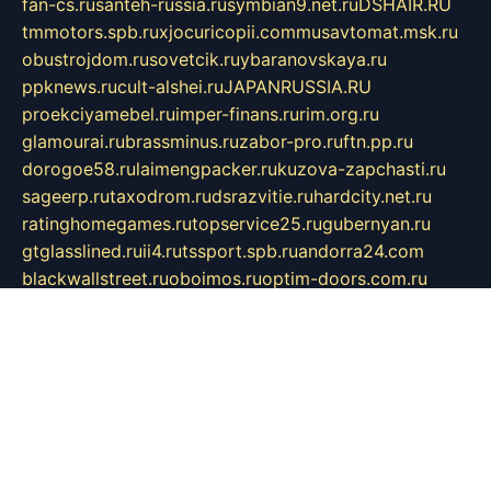
fan-cs.ru
santeh-russia.ru
symbian9.net.ru
DSHAIR.RU
tmmotors.spb.ru
xjocuricopii.com
musavtomat.msk.ru
obustrojdom.ru
sovetcik.ru
ybaranovskaya.ru
ppknews.ru
cult-alshei.ru
JAPANRUSSIA.RU
proekciyamebel.ru
imper-finans.ru
rim.org.ru
glamourai.ru
brassminus.ru
zabor-pro.ru
ftn.pp.ru
dorogoe58.ru
laimengpacker.ru
kuzova-zapchasti.ru
sageerp.ru
taxodrom.ru
dsrazvitie.ru
hardcity.net.ru
ratinghomegames.ru
topservice25.ru
gubernyan.ru
gtglasslined.ru
ii4.ru
tssport.spb.ru
andorra24.com
blackwallstreet.ru
oboimos.ru
optim-doors.com.ru
ikuch.ru
nycr.org.ru
npa21.ru
vremya-ch.spb.ru
desert000.ru
ivtorgi.ru
ifiori.ru
catalog-statei.ru
dcv.org.ru
spetsmaster174.ru
ipkameryhiseeu.ru
dum26.ru
ruspol.spb.ru
fr-opendp.ru
kam-solnyshko.ru
cheyenne-arapaho.ru
sevzapmetal.spb.ru
ted-lapidus.spb.ru
parasite-eliminator.ru
sigma-complete.ru
modernworld.ru
dama-moda.ru