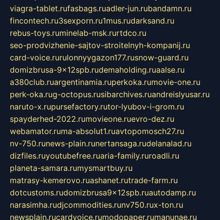
viagra-tablet.ru
fasbags.ru
adler-jun.ru
bandamn.ru
fincontech.ru
3sexporn.ru
1mus.ru
darksand.ru
rebus-toys.ru
minelab-msk.ru
rtdco.ru
seo-prodvizhenie-sajtov-stroitelnyh-kompanij.ru
card-voice.ru
rulonnyygazon177.ru
snow-guard.ru
domizbrusa-9x12spb.ru
demaholding.ru
aalse.ru
a380club.ru
argentinamia.ru
perkoka.ru
movie-one.ru
perk-oka.ru
g-octopus.ru
sibarchives.ru
andreislyusar.ru
naruto-x.ru
pursefactory.ru
tor-lyubov-i-grom.ru
spayderhed-2022.ru
movieone.ru
evro-dez.ru
webamator.ru
ma-absolut1.ru
avtopomosch27.ru
nv-750.ru
news-plain.ru
nertansaga.ru
delanalad.ru
dizfiles.ru
youtubefree.ru
aria-family.ru
roadli.ru
planeta-samara.ru
mysmartbuy.ru
matrasy-kemerovo.ru
ashanet.ru
trade-farm.ru
dotcustoms.ru
domizbrusa9x12spb.ru
autodamp.ru
narasimha.ru
djcommodities.ru
nv750.ru
x-ton.ru
newsplain.ru
cardvoice.ru
modopaper.ru
manunae.ru