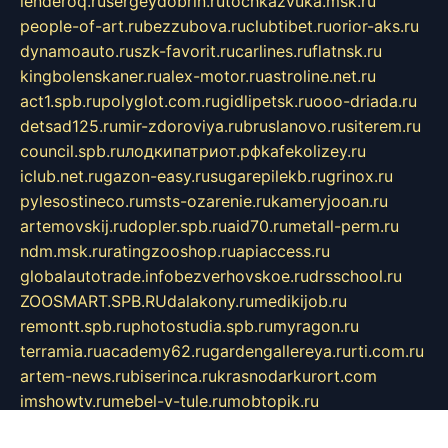
lenderoq.ru
sergeydobrin.ru
tochkazvuka.msk.ru
people-of-art.ru
bezzubova.ru
clubtibet.ru
orior-aks.ru
dynamoauto.ru
szk-favorit.ru
carlines.ru
flatnsk.ru
kingbolenskaner.ru
alex-motor.ru
astroline.net.ru
act1.spb.ru
polyglot.com.ru
gidlipetsk.ru
ooo-driada.ru
detsad125.ru
mir-zdoroviya.ru
bruslanovo.ru
siterem.ru
council.spb.ru
лодкипатриот.рф
kafekolizey.ru
iclub.net.ru
gazon-easy.ru
sugarepilekb.ru
grinox.ru
pylesostineco.ru
msts-ozarenie.ru
kameryjooan.ru
artemovskij.ru
dopler.spb.ru
aid70.ru
metall-perm.ru
ndm.msk.ru
ratingzooshop.ru
apiaccess.ru
globalautotrade.info
bezverhovskoe.ru
drsschool.ru
ZOOSMART.SPB.RU
dalakony.ru
medikijob.ru
remontt.spb.ru
photostudia.spb.ru
myragon.ru
terramia.ru
academy62.ru
gardengallereya.ru
rti.com.ru
artem-news.ru
biserinca.ru
krasnodarkurort.com
imshowtv.ru
mebel-v-tule.ru
mobtopik.ru
pcsecurity.net.ru
tool-sib.ru
multimetrunit.ru
sp-tour.ru