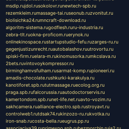
msdip.ru
jdol.ru
sokolovr.ru
newtech-spb.ru
rezemkleim.ru
massage-tai.ru
seonub.ru
zvonitut.ru
biolisichka24.ru
mncraft-download.ru
algoritm-sistema.ru
godflesh.ru
ru-industria.ru
zebra-tlt.ru
okna-proficom.ru
erynok.ru
onlinekinospace.ru
startupstudio-fefu.ru
zarges-ru.ru
gegenjustizunrecht.ru
autobalashov.ru
utrovortu.ru
spiski-firm.ru
elara-m.ru
kinomusorka.ru
mkcslava.ru
2bets.ru
vintovoykompressor.ru
birminghamvsfulham.ru
sarmat-komp.ru
pioneeri.ru
amadis-chocolate.ru
shkurki-karakulya.ru
kanotiforet.spb.ru
tutmassage.ru
ecolog.org.ru
praga.spb.ru
falcorussia.ru
autodoctorservis.ru
kamertondom.spb.ru
net-life.net.ru
avto-vozim.ru
sakhcamera.ru
alliance-electro.spb.ru
stroyavt.ru
controlweb1.ru
tdsak74.ru
kinzozo-ru.ru
kvotka.ru
iron-snab.ru
costa-bella.ru
eugrus.pp.ru
associaciya39.ru
primexpo.spb.ru
bezmorchin.ru
ia2.ru