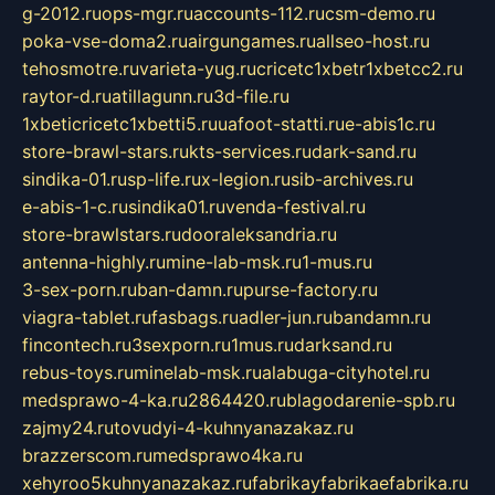
g-2012.ru
ops-mgr.ru
accounts-112.ru
csm-demo.ru
poka-vse-doma2.ru
airgungames.ru
allseo-host.ru
tehosmotre.ru
varieta-yug.ru
cricetc1xbetr1xbetcc2.ru
raytor-d.ru
atillagunn.ru
3d-file.ru
1xbeticricetc1xbetti5.ru
uafoot-statti.ru
e-abis1c.ru
store-brawl-stars.ru
kts-services.ru
dark-sand.ru
sindika-01.ru
sp-life.ru
x-legion.ru
sib-archives.ru
e-abis-1-c.ru
sindika01.ru
venda-festival.ru
store-brawlstars.ru
dooraleksandria.ru
antenna-highly.ru
mine-lab-msk.ru
1-mus.ru
3-sex-porn.ru
ban-damn.ru
purse-factory.ru
viagra-tablet.ru
fasbags.ru
adler-jun.ru
bandamn.ru
fincontech.ru
3sexporn.ru
1mus.ru
darksand.ru
rebus-toys.ru
minelab-msk.ru
alabuga-cityhotel.ru
medsprawo-4-ka.ru
2864420.ru
blagodarenie-spb.ru
zajmy24.ru
tovudyi-4-kuhnyanazakaz.ru
brazzerscom.ru
medsprawo4ka.ru
xehyroo5kuhnyanazakaz.ru
fabrikayfabrikaefabrika.ru