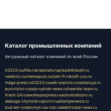
Каталог промышленных компаний
Актуальный каталог компаний по всей России
03223.ru
ufille.ru
krasotata.ru
prazdnikdushi.ru
veetbox.ru
cinemapost.ru
ciam-fr.ru
kraft-you.ru
mega-press.ru
03223.ru
web-explore.ru
rastenuya.ru
eurovision-russia.ru
strah-news.ru
freeride-team.ru
itrack-24.ru
sexshopexpress.ru
autostudiopro.ru
alabuga-cityhotel.ru
pornv.ru
atlantpereezd.ru
bud-em-znakomye.ru
a-cdc.ru
elektrostal-news.ru