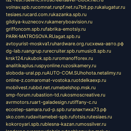
volnav.spb.ru
comnat.ru
npf.net.ru
7bit.pp.ru
kalugatur.ru
tesiaes.ru
card.com.ru
kazanka.spb.ru
gildiya-kuznecov.ru
kameryboavision.ru
griffoncom.spb.ru
fabrika-emotsiy.ru
PARK-MATROSOVA.RU
agat.spb.ru
avtoyurist-moskva1.ru
hardware.org.ru
схема-авто.рф
dg-lab.ru
angrup.ru
recruiter.spb.ru
music8.spb.ru
krsk124.ru
kubok.spb.ru
romanofforex.ru
analitikaplus.ru
spyonline.ru
zosikamery.ru
sloboda-ural.pp.ru
AUTO-COM.SU
hohota.net
alimy.ru
online-z.com
aromat-vostoka.ru
otdelkaexp.ru
mobilvest.ru
bbd.net.ru
mebelshop.msk.ru
smp-forum.ru
bastion-td.ru
kosmoscreative.ru
avrmotors.ru
art-galadesign.ru
tiffany-c.ru
ecostep-samara.ru
d-p.spb.ru
галактика73.рф
sko.com.ru
davitamebel-spb.ru
fotsis.ru
tesiaes.ru
kokoroyari.spb.ru
blesna-kazan.ru
mossilver.ru