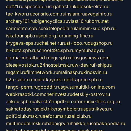
cpt21.ru
ispecspb.ru
regahost.ru
kolosok-elita.ru
tae-kwon.ru
consrio.com.ru
insiam.ru
avegainfo.ru
archery161.ru
bigencyclica.ru
vlast16.ru
korru.net
sarmiento.spb.su
extelopedia.ru
lammin-suo.spb.ru
iskatour.spb.ru
snpi.org.ru
running-line.ru
krygeva-spa.ru
chel.net.ru
rust-loco.ru
dugshop.ru
hl-beta.spb.ru
school494.spb.ru
mymubaby.ru
epoha-metalband.ru
ngr.spb.ru
rusgosnews.com
dieselvostok.ru
24hostel.msk.ru
w-dev.ru
f-ship.ru
regsmi.ru
filmnetwork.ru
malinasp.ru
kinosvin.ru
h2o-salon.ru
malutkayork.ru
deltaprim.spb.ru
tango-perm.ru
gooddir.ru
sgv.su
multiki-online.com
webkrasotki.com
cherinvest.ru
detskiy-ostrov.ru
ankou.spb.ru
alvesta1.ru
pdf-creator.ru
nix-files.org.ru
sakhatoday.ru
elektrikersymboler.ru
sputnikyes.ru
golf2club.msk.ru
aeforums.ru
zallclub.ru
multimodal.msk.ru
habaigry.ru
haikko.ru
sobakopedia.ru
isz-fest.ru
ewnc.info
screensaver-clock.net.ru