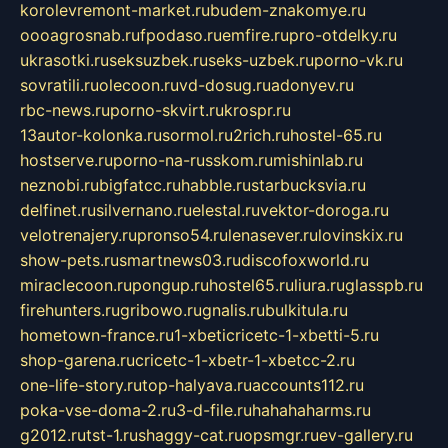
korolevremont-market.ru
budem-znakomye.ru
oooagrosnab.ru
fpodaso.ru
emfire.ru
pro-otdelky.ru
ukrasotki.ru
seksuzbek.ru
seks-uzbek.ru
porno-vk.ru
sovratili.ru
olecoon.ru
vd-dosug.ru
adonyev.ru
rbc-news.ru
porno-skvirt.ru
krospr.ru
13autor-kolonka.ru
sormol.ru
2rich.ru
hostel-65.ru
hostserve.ru
porno-na-russkom.ru
mishinlab.ru
neznobi.ru
bigfatcc.ru
habble.ru
starbucksvia.ru
delfinet.ru
silvernano.ru
elestal.ru
vektor-doroga.ru
velotrenajery.ru
pronso54.ru
lenasever.ru
lovinskix.ru
show-pets.ru
smartnews03.ru
discofoxworld.ru
miraclecoon.ru
pongup.ru
hostel65.ru
liura.ru
glasspb.ru
firehunters.ru
gribowo.ru
gnalis.ru
bulkitula.ru
hometown-france.ru
1-xbeticricetc-1-xbetti-5.ru
shop-garena.ru
cricetc-1-xbetr-1-xbetcc-2.ru
one-life-story.ru
top-halyava.ru
accounts112.ru
poka-vse-doma-2.ru
3-d-file.ru
hahahaharms.ru
g2012.ru
tst-1.ru
shaggy-cat.ru
opsmgr.ru
ev-gallery.ru