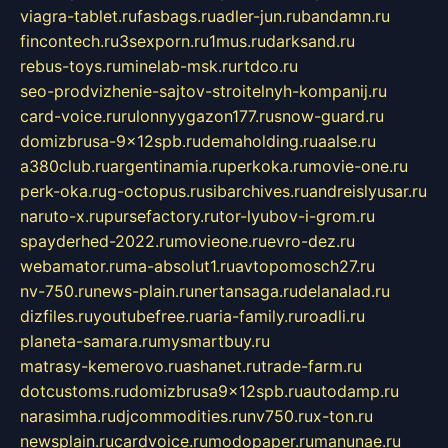
viagra-tablet.ru
fasbags.ru
adler-jun.ru
bandamn.ru
fincontech.ru
3sexporn.ru
1mus.ru
darksand.ru
rebus-toys.ru
minelab-msk.ru
rtdco.ru
seo-prodvizhenie-sajtov-stroitelnyh-kompanij.ru
card-voice.ru
rulonnyygazon177.ru
snow-guard.ru
domizbrusa-9x12spb.ru
demaholding.ru
aalse.ru
a380club.ru
argentinamia.ru
perkoka.ru
movie-one.ru
perk-oka.ru
g-octopus.ru
sibarchives.ru
andreislyusar.ru
naruto-x.ru
pursefactory.ru
tor-lyubov-i-grom.ru
spayderhed-2022.ru
movieone.ru
evro-dez.ru
webamator.ru
ma-absolut1.ru
avtopomosch27.ru
nv-750.ru
news-plain.ru
nertansaga.ru
delanalad.ru
dizfiles.ru
youtubefree.ru
aria-family.ru
roadli.ru
planeta-samara.ru
mysmartbuy.ru
matrasy-kemerovo.ru
ashanet.ru
trade-farm.ru
dotcustoms.ru
domizbrusa9x12spb.ru
autodamp.ru
narasimha.ru
djcommodities.ru
nv750.ru
x-ton.ru
newsplain.ru
cardvoice.ru
modopaper.ru
manunae.ru