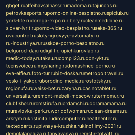
gbget.ru
alfeihavsalnassr.ru
madoma.ru
tajuncos.ru
petrovkasports.ru
porno-online-besplatno.ru
splclub.ru
york-life.ru
doroga-expo.ru
ribery.ru
cleanmedicine.ru
slovar-ivrit.ru
porno-video-besplatno.ru
seks-365.ru
ovucontrol.ru
sloty-igrovyye-avtomaty.ru
ru-industriya.ru
russkoe-porno-besplatno.ru
belgorod-day.ru
digilith.ru
pichkurovlab.ru
medic-today.ru
taksu.ru
comp123.ru
don-ykt.ru
teensvoice.ru
imgsharing.ru
domashnee-porno.ru
eva-elfie.ru
foto-tur.ru
biz-doska.ru
metropoltravel.ru
veslo-i-yakor.ru
borodino-media.ru
rostotsky.ru
regionufa.ru
weiss-bet.ru
zaryna.ru
casinotablet.ru
universalia.ru
remont-mebeli-moscow.ru
termomur.ru
clubfisher.ru
remstirufa.ru
erdamchi.ru
doramamama.ru
muraviovka-park.ru
worldofwoman.ru
clean-dreams.ru
arkrym.ru
kristinita.ru
dircomputer.ru
healthenter.ru
textexperts.ru
pivnaya-kruzhka.ru
kinofilmy-2021.ru
demolalapaluza.ru
tanyavanya.ru
remstir-tolyatti.ru