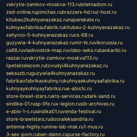
vskrytie-zamkov-moskva-113.ru
biletnadom.ru
zed-online.ru
pimchax.ru
brazzers-hd.ru
z-host.ru
kitubeu2kuhnyanazakaz.ru
naperekate.ru
kuhnyaofabrikaufabrik.ru
kitubeu-2-kuhnyanazakaz.ru
xehyroo-5-kuhnyanazakaz.ru
cs-68.ru
guzywia-4-kuhnyanazakaz.ru
mir-tk.ru
vlknrussia.ru
cs68.ru
vladivostok-map.ru
video-seks.ru
bankaribi.ru
raszar.ru
vskrytie-zamkov-moskva113.ru
lipetsktelecom.ru
tovudyi4kuhnyanazakaz.ru
seksuzb.ru
guzywia4kuhnyanazakaz.ru
fabrikaofabrikaokuhny.ru
kuhnyaekuhnyaafabrika.ru
kuhnyaykuhnyayfabrika.ru
e-abis1c.ru
store-brawl-stars.ru
kts-services.ru
dark-sand.ru
sindika-01.ru
sp-life.ru
x-legion.ru
sib-archives.ru
e-abis-1-c.ru
sindika01.ru
venda-festival.ru
store-brawlstars.ru
dooraleksandria.ru
antenna-highly.ru
mine-lab-msk.ru
1-mus.ru
3-sex-porn.ru
ban-damn.ru
purse-factory.ru