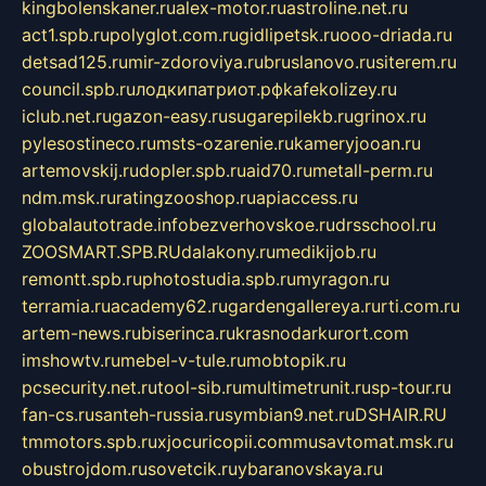
kingbolenskaner.ru
alex-motor.ru
astroline.net.ru
act1.spb.ru
polyglot.com.ru
gidlipetsk.ru
ooo-driada.ru
detsad125.ru
mir-zdoroviya.ru
bruslanovo.ru
siterem.ru
council.spb.ru
лодкипатриот.рф
kafekolizey.ru
iclub.net.ru
gazon-easy.ru
sugarepilekb.ru
grinox.ru
pylesostineco.ru
msts-ozarenie.ru
kameryjooan.ru
artemovskij.ru
dopler.spb.ru
aid70.ru
metall-perm.ru
ndm.msk.ru
ratingzooshop.ru
apiaccess.ru
globalautotrade.info
bezverhovskoe.ru
drsschool.ru
ZOOSMART.SPB.RU
dalakony.ru
medikijob.ru
remontt.spb.ru
photostudia.spb.ru
myragon.ru
terramia.ru
academy62.ru
gardengallereya.ru
rti.com.ru
artem-news.ru
biserinca.ru
krasnodarkurort.com
imshowtv.ru
mebel-v-tule.ru
mobtopik.ru
pcsecurity.net.ru
tool-sib.ru
multimetrunit.ru
sp-tour.ru
fan-cs.ru
santeh-russia.ru
symbian9.net.ru
DSHAIR.RU
tmmotors.spb.ru
xjocuricopii.com
musavtomat.msk.ru
obustrojdom.ru
sovetcik.ru
ybaranovskaya.ru