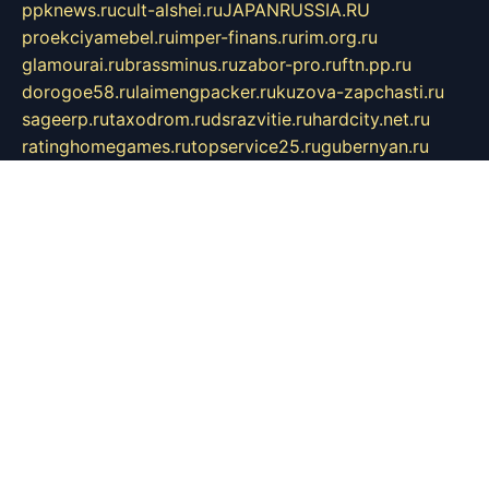
ppknews.ru
cult-alshei.ru
JAPANRUSSIA.RU
proekciyamebel.ru
imper-finans.ru
rim.org.ru
glamourai.ru
brassminus.ru
zabor-pro.ru
ftn.pp.ru
dorogoe58.ru
laimengpacker.ru
kuzova-zapchasti.ru
sageerp.ru
taxodrom.ru
dsrazvitie.ru
hardcity.net.ru
ratinghomegames.ru
topservice25.ru
gubernyan.ru
gtglasslined.ru
ii4.ru
tssport.spb.ru
andorra24.com
blackwallstreet.ru
oboimos.ru
optim-doors.com.ru
ikuch.ru
nycr.org.ru
npa21.ru
vremya-ch.spb.ru
desert000.ru
ivtorgi.ru
ifiori.ru
catalog-statei.ru
dcv.org.ru
spetsmaster174.ru
ipkameryhiseeu.ru
dum26.ru
ruspol.spb.ru
fr-opendp.ru
kam-solnyshko.ru
cheyenne-arapaho.ru
sevzapmetal.spb.ru
ted-lapidus.spb.ru
parasite-eliminator.ru
sigma-complete.ru
modernworld.ru
dama-moda.ru
eholot-group.ru
sk-nvkz.ru
DRONGOLD.RU
democratia2.ru
i-farmer.ru
mass-sport.org
jablonex.spb.ru
bookmess.ru
linkword.ru