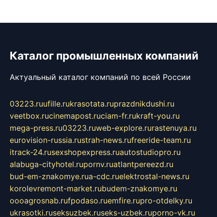
Каталог промышленных компаний
Актуальный каталог компаний по всей России
03223.ru
ufille.ru
krasotata.ru
prazdnikdushi.ru
veetbox.ru
cinemapost.ru
ciam-fr.ru
kraft-you.ru
mega-press.ru
03223.ru
web-explore.ru
rastenuya.ru
eurovision-russia.ru
strah-news.ru
freeride-team.ru
itrack-24.ru
sexshopexpress.ru
autostudiopro.ru
alabuga-cityhotel.ru
pornv.ru
atlantpereezd.ru
bud-em-znakomye.ru
a-cdc.ru
elektrostal-news.ru
korolevremont-market.ru
budem-znakomye.ru
oooagrosnab.ru
fpodaso.ru
emfire.ru
pro-otdelky.ru
ukrasotki.ru
seksuzbek.ru
seks-uzbek.ru
porno-vk.ru