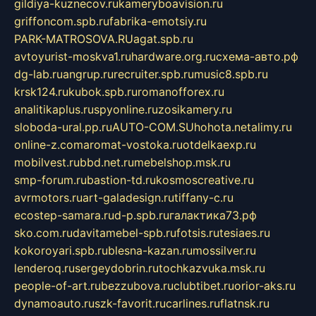
gildiya-kuznecov.ru
kameryboavision.ru
griffoncom.spb.ru
fabrika-emotsiy.ru
PARK-MATROSOVA.RU
agat.spb.ru
avtoyurist-moskva1.ru
hardware.org.ru
схема-авто.рф
dg-lab.ru
angrup.ru
recruiter.spb.ru
music8.spb.ru
krsk124.ru
kubok.spb.ru
romanofforex.ru
analitikaplus.ru
spyonline.ru
zosikamery.ru
sloboda-ural.pp.ru
AUTO-COM.SU
hohota.net
alimy.ru
online-z.com
aromat-vostoka.ru
otdelkaexp.ru
mobilvest.ru
bbd.net.ru
mebelshop.msk.ru
smp-forum.ru
bastion-td.ru
kosmoscreative.ru
avrmotors.ru
art-galadesign.ru
tiffany-c.ru
ecostep-samara.ru
d-p.spb.ru
галактика73.рф
sko.com.ru
davitamebel-spb.ru
fotsis.ru
tesiaes.ru
kokoroyari.spb.ru
blesna-kazan.ru
mossilver.ru
lenderoq.ru
sergeydobrin.ru
tochkazvuka.msk.ru
people-of-art.ru
bezzubova.ru
clubtibet.ru
orior-aks.ru
dynamoauto.ru
szk-favorit.ru
carlines.ru
flatnsk.ru