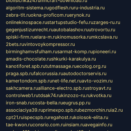
biolisichka24.ru
mncraft-download.ru
algoritm-sistema.ru
godflesh.ru
ru-industria.ru
zebra-tlt.ru
okna-proficom.ru
erynok.ru
onlinekinospace.ru
startupstudio-fefu.ru
zarges-ru.ru
gegenjustizunrecht.ru
autobalashov.ru
utrovortu.ru
spiski-firm.ru
elara-m.ru
kinomusorka.ru
mkcslava.ru
2bets.ru
vintovoykompressor.ru
birminghamvsfulham.ru
sarmat-komp.ru
pioneeri.ru
amadis-chocolate.ru
shkurki-karakulya.ru
kanotiforet.spb.ru
tutmassage.ru
ecolog.org.ru
praga.spb.ru
falcorussia.ru
autodoctorservis.ru
kamertondom.spb.ru
net-life.net.ru
avto-vozim.ru
sakhcamera.ru
alliance-electro.spb.ru
stroyavt.ru
controlweb1.ru
tdsak74.ru
kinzozo-ru.ru
kvotka.ru
iron-snab.ru
costa-bella.ru
eugrus.pp.ru
associaciya39.ru
primexpo.spb.ru
bezmorchin.ru
ia2.ru
cpt21.ru
ispecspb.ru
regahost.ru
kolosok-elita.ru
tae-kwon.ru
consrio.com.ru
insiam.ru
avegainfo.ru