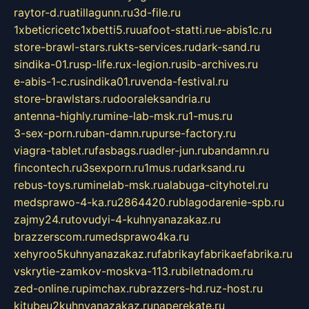
raytor-d.ru
atillagunn.ru
3d-file.ru
1xbeticricetc1xbetti5.ru
uafoot-statti.ru
e-abis1c.ru
store-brawl-stars.ru
kts-services.ru
dark-sand.ru
sindika-01.ru
sp-life.ru
x-legion.ru
sib-archives.ru
e-abis-1-c.ru
sindika01.ru
venda-festival.ru
store-brawlstars.ru
dooraleksandria.ru
antenna-highly.ru
mine-lab-msk.ru
1-mus.ru
3-sex-porn.ru
ban-damn.ru
purse-factory.ru
viagra-tablet.ru
fasbags.ru
adler-jun.ru
bandamn.ru
fincontech.ru
3sexporn.ru
1mus.ru
darksand.ru
rebus-toys.ru
minelab-msk.ru
alabuga-cityhotel.ru
medsprawo-4-ka.ru
2864420.ru
blagodarenie-spb.ru
zajmy24.ru
tovudyi-4-kuhnyanazakaz.ru
brazzerscom.ru
medsprawo4ka.ru
xehyroo5kuhnyanazakaz.ru
fabrikayfabrikaefabrika.ru
vskrytie-zamkov-moskva-113.ru
biletnadom.ru
zed-online.ru
pimchax.ru
brazzers-hd.ru
z-host.ru
kitubeu2kuhnyanazakaz.ru
naperekate.ru