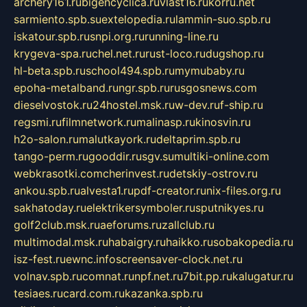
archery161.ru
bigencyclica.ru
vlast16.ru
korru.net
sarmiento.spb.su
extelopedia.ru
lammin-suo.spb.ru
iskatour.spb.ru
snpi.org.ru
running-line.ru
krygeva-spa.ru
chel.net.ru
rust-loco.ru
dugshop.ru
hl-beta.spb.ru
school494.spb.ru
mymubaby.ru
epoha-metalband.ru
ngr.spb.ru
rusgosnews.com
dieselvostok.ru
24hostel.msk.ru
w-dev.ru
f-ship.ru
regsmi.ru
filmnetwork.ru
malinasp.ru
kinosvin.ru
h2o-salon.ru
malutkayork.ru
deltaprim.spb.ru
tango-perm.ru
gooddir.ru
sgv.su
multiki-online.com
webkrasotki.com
cherinvest.ru
detskiy-ostrov.ru
ankou.spb.ru
alvesta1.ru
pdf-creator.ru
nix-files.org.ru
sakhatoday.ru
elektrikersymboler.ru
sputnikyes.ru
golf2club.msk.ru
aeforums.ru
zallclub.ru
multimodal.msk.ru
habaigry.ru
haikko.ru
sobakopedia.ru
isz-fest.ru
ewnc.info
screensaver-clock.net.ru
volnav.spb.ru
comnat.ru
npf.net.ru
7bit.pp.ru
kalugatur.ru
tesiaes.ru
card.com.ru
kazanka.spb.ru