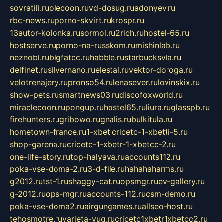
sovratili.ru
olecoon.ru
vd-dosug.ru
adonyev.ru
rbc-news.ru
porno-skvirt.ru
krospr.ru
13autor-kolonka.ru
sormol.ru
2rich.ru
hostel-65.ru
hostserve.ru
porno-na-russkom.ru
mishinlab.ru
neznobi.ru
bigfatcc.ru
habble.ru
starbucksvia.ru
delfinet.ru
silvernano.ru
elestal.ru
vektor-doroga.ru
velotrenajery.ru
pronso54.ru
lenasever.ru
lovinskix.ru
show-pets.ru
smartnews03.ru
discofoxworld.ru
miraclecoon.ru
pongup.ru
hostel65.ru
liura.ru
glasspb.ru
firehunters.ru
gribowo.ru
gnalis.ru
bulkitula.ru
hometown-france.ru
1-xbeticricetc-1-xbetti-5.ru
shop-garena.ru
cricetc-1-xbetr-1-xbetcc-2.ru
one-life-story.ru
top-halyava.ru
accounts112.ru
poka-vse-doma-2.ru
3-d-file.ru
hahahaharms.ru
g2012.ru
tst-1.ru
shaggy-cat.ru
opsmgr.ru
ev-gallery.ru
g-2012.ru
ops-mgr.ru
accounts-112.ru
csm-demo.ru
poka-vse-doma2.ru
airgungames.ru
allseo-host.ru
tehosmotre.ru
varieta-yug.ru
cricetc1xbetr1xbetcc2.ru