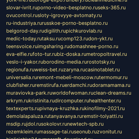
slovar-ivrit.ru
porno-video-besplatno.ru
seks-365.ru
ovucontrol.ru
sloty-igrovyye-avtomaty.ru
ru-industriya.ru
russkoe-porno-besplatno.ru
belgorod-day.ru
digilith.ru
pichkurovlab.ru
medic-today.ru
taksu.ru
comp123.ru
don-ykt.ru
teensvoice.ru
imgsharing.ru
domashnee-porno.ru
eva-elfie.ru
foto-tur.ru
biz-doska.ru
metropoltravel.ru
veslo-i-yakor.ru
borodino-media.ru
rostotsky.ru
regionufa.ru
weiss-bet.ru
zaryna.ru
casinotablet.ru
universalia.ru
remont-mebeli-moscow.ru
termomur.ru
clubfisher.ru
remstirufa.ru
erdamchi.ru
doramamama.ru
muraviovka-park.ru
worldofwoman.ru
clean-dreams.ru
arkrym.ru
kristinita.ru
dircomputer.ru
healthenter.ru
textexperts.ru
pivnaya-kruzhka.ru
kinofilmy-2021.ru
demolalapaluza.ru
tanyavanya.ru
remstir-tolyatti.ru
msdip.ru
jdol.ru
sokolovr.ru
newtech-spb.ru
rezemkleim.ru
massage-tai.ru
seonub.ru
zvonitut.ru