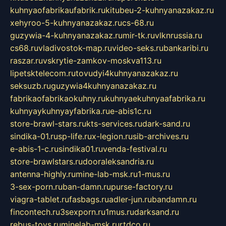
kuhnyaofabrikaufabrik.ru
kitubeu-2-kuhnyanazakaz.ru
xehyroo-5-kuhnyanazakaz.ru
cs-68.ru
guzywia-4-kuhnyanazakaz.ru
mir-tk.ru
vlknrussia.ru
cs68.ru
vladivostok-map.ru
video-seks.ru
bankaribi.ru
raszar.ru
vskrytie-zamkov-moskva113.ru
lipetsktelecom.ru
tovudyi4kuhnyanazakaz.ru
seksuzb.ru
guzywia4kuhnyanazakaz.ru
fabrikaofabrikaokuhny.ru
kuhnyaekuhnyaafabrika.ru
kuhnyaykuhnyayfabrika.ru
e-abis1c.ru
store-brawl-stars.ru
kts-services.ru
dark-sand.ru
sindika-01.ru
sp-life.ru
x-legion.ru
sib-archives.ru
e-abis-1-c.ru
sindika01.ru
venda-festival.ru
store-brawlstars.ru
dooraleksandria.ru
antenna-highly.ru
mine-lab-msk.ru
1-mus.ru
3-sex-porn.ru
ban-damn.ru
purse-factory.ru
viagra-tablet.ru
fasbags.ru
adler-jun.ru
bandamn.ru
fincontech.ru
3sexporn.ru
1mus.ru
darksand.ru
rebus-toys.ru
minelab-msk.ru
rtdco.ru