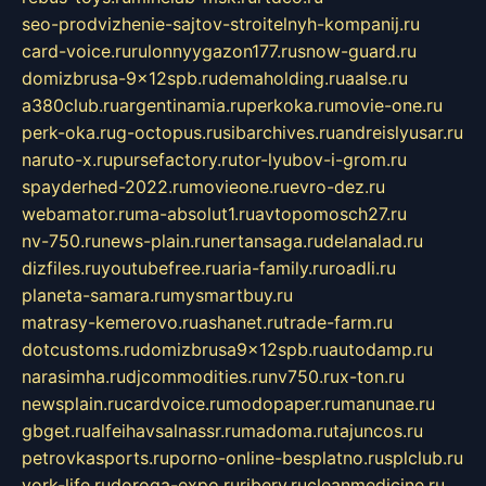
seo-prodvizhenie-sajtov-stroitelnyh-kompanij.ru
card-voice.ru
rulonnyygazon177.ru
snow-guard.ru
domizbrusa-9x12spb.ru
demaholding.ru
aalse.ru
a380club.ru
argentinamia.ru
perkoka.ru
movie-one.ru
perk-oka.ru
g-octopus.ru
sibarchives.ru
andreislyusar.ru
naruto-x.ru
pursefactory.ru
tor-lyubov-i-grom.ru
spayderhed-2022.ru
movieone.ru
evro-dez.ru
webamator.ru
ma-absolut1.ru
avtopomosch27.ru
nv-750.ru
news-plain.ru
nertansaga.ru
delanalad.ru
dizfiles.ru
youtubefree.ru
aria-family.ru
roadli.ru
planeta-samara.ru
mysmartbuy.ru
matrasy-kemerovo.ru
ashanet.ru
trade-farm.ru
dotcustoms.ru
domizbrusa9x12spb.ru
autodamp.ru
narasimha.ru
djcommodities.ru
nv750.ru
x-ton.ru
newsplain.ru
cardvoice.ru
modopaper.ru
manunae.ru
gbget.ru
alfeihavsalnassr.ru
madoma.ru
tajuncos.ru
petrovkasports.ru
porno-online-besplatno.ru
splclub.ru
york-life.ru
doroga-expo.ru
ribery.ru
cleanmedicine.ru