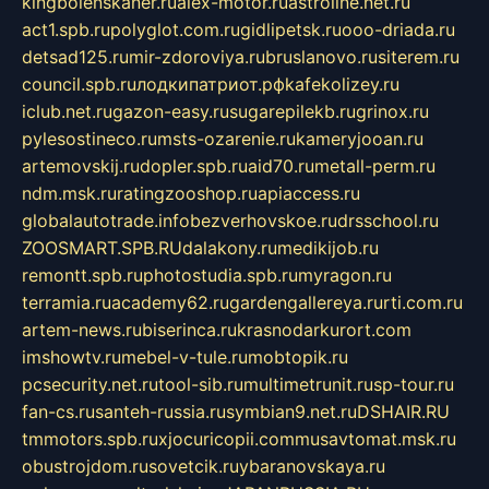
kingbolenskaner.ru
alex-motor.ru
astroline.net.ru
act1.spb.ru
polyglot.com.ru
gidlipetsk.ru
ooo-driada.ru
detsad125.ru
mir-zdoroviya.ru
bruslanovo.ru
siterem.ru
council.spb.ru
лодкипатриот.рф
kafekolizey.ru
iclub.net.ru
gazon-easy.ru
sugarepilekb.ru
grinox.ru
pylesostineco.ru
msts-ozarenie.ru
kameryjooan.ru
artemovskij.ru
dopler.spb.ru
aid70.ru
metall-perm.ru
ndm.msk.ru
ratingzooshop.ru
apiaccess.ru
globalautotrade.info
bezverhovskoe.ru
drsschool.ru
ZOOSMART.SPB.RU
dalakony.ru
medikijob.ru
remontt.spb.ru
photostudia.spb.ru
myragon.ru
terramia.ru
academy62.ru
gardengallereya.ru
rti.com.ru
artem-news.ru
biserinca.ru
krasnodarkurort.com
imshowtv.ru
mebel-v-tule.ru
mobtopik.ru
pcsecurity.net.ru
tool-sib.ru
multimetrunit.ru
sp-tour.ru
fan-cs.ru
santeh-russia.ru
symbian9.net.ru
DSHAIR.RU
tmmotors.spb.ru
xjocuricopii.com
musavtomat.msk.ru
obustrojdom.ru
sovetcik.ru
ybaranovskaya.ru