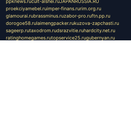
ppknews.ru
cult-alshei.ru
JAPANRUSSIA.RU
proekciyamebel.ru
imper-finans.ru
rim.org.ru
glamourai.ru
brassminus.ru
zabor-pro.ru
ftn.pp.ru
dorogoe58.ru
laimengpacker.ru
kuzova-zapchasti.ru
sageerp.ru
taxodrom.ru
dsrazvitie.ru
hardcity.net.ru
ratinghomegames.ru
topservice25.ru
gubernyan.ru
gtglasslined.ru
ii4.ru
tssport.spb.ru
andorra24.com
blackwallstreet.ru
oboimos.ru
optim-doors.com.ru
ikuch.ru
nycr.org.ru
npa21.ru
vremya-ch.spb.ru
desert000.ru
ivtorgi.ru
ifiori.ru
catalog-statei.ru
dcv.org.ru
spetsmaster174.ru
ipkameryhiseeu.ru
dum26.ru
ruspol.spb.ru
fr-opendp.ru
kam-solnyshko.ru
cheyenne-arapaho.ru
sevzapmetal.spb.ru
ted-lapidus.spb.ru
parasite-eliminator.ru
sigma-complete.ru
modernworld.ru
dama-moda.ru
eholot-group.ru
sk-nvkz.ru
DRONGOLD.RU
democratia2.ru
i-farmer.ru
mass-sport.org
jablonex.spb.ru
bookmess.ru
linkword.ru