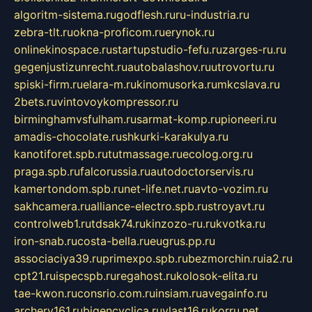
algoritm-sistema.ru
godflesh.ru
ru-industria.ru
zebra-tlt.ru
okna-proficom.ru
erynok.ru
onlinekinospace.ru
startupstudio-fefu.ru
zarges-ru.ru
gegenjustizunrecht.ru
autobalashov.ru
utrovortu.ru
spiski-firm.ru
elara-m.ru
kinomusorka.ru
mkcslava.ru
2bets.ru
vintovoykompressor.ru
birminghamvsfulham.ru
sarmat-komp.ru
pioneeri.ru
amadis-chocolate.ru
shkurki-karakulya.ru
kanotiforet.spb.ru
tutmassage.ru
ecolog.org.ru
praga.spb.ru
falcorussia.ru
autodoctorservis.ru
kamertondom.spb.ru
net-life.net.ru
avto-vozim.ru
sakhcamera.ru
alliance-electro.spb.ru
stroyavt.ru
controlweb1.ru
tdsak74.ru
kinzozo-ru.ru
kvotka.ru
iron-snab.ru
costa-bella.ru
eugrus.pp.ru
associaciya39.ru
primexpo.spb.ru
bezmorchin.ru
ia2.ru
cpt21.ru
ispecspb.ru
regahost.ru
kolosok-elita.ru
tae-kwon.ru
consrio.com.ru
insiam.ru
avegainfo.ru
archery161.ru
bigencyclica.ru
vlast16.ru
korru.net