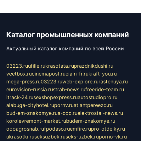
Каталог промышленных компаний
Актуальный каталог компаний по всей России
03223.ru
ufille.ru
krasotata.ru
prazdnikdushi.ru
veetbox.ru
cinemapost.ru
ciam-fr.ru
kraft-you.ru
mega-press.ru
03223.ru
web-explore.ru
rastenuya.ru
eurovision-russia.ru
strah-news.ru
freeride-team.ru
itrack-24.ru
sexshopexpress.ru
autostudiopro.ru
alabuga-cityhotel.ru
pornv.ru
atlantpereezd.ru
bud-em-znakomye.ru
a-cdc.ru
elektrostal-news.ru
korolevremont-market.ru
budem-znakomye.ru
oooagrosnab.ru
fpodaso.ru
emfire.ru
pro-otdelky.ru
ukrasotki.ru
seksuzbek.ru
seks-uzbek.ru
porno-vk.ru