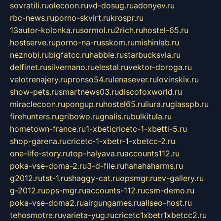
sovratili.ru
olecoon.ru
vd-dosug.ru
adonyev.ru
rbc-news.ru
porno-skvirt.ru
krospr.ru
13autor-kolonka.ru
sormol.ru
2rich.ru
hostel-65.ru
hostserve.ru
porno-na-russkom.ru
mishinlab.ru
neznobi.ru
bigfatcc.ru
habble.ru
starbucksvia.ru
delfinet.ru
silvernano.ru
elestal.ru
vektor-doroga.ru
velotrenajery.ru
pronso54.ru
lenasever.ru
lovinskix.ru
show-pets.ru
smartnews03.ru
discofoxworld.ru
miraclecoon.ru
pongup.ru
hostel65.ru
liura.ru
glasspb.ru
firehunters.ru
gribowo.ru
gnalis.ru
bulkitula.ru
hometown-france.ru
1-xbeticricetc-1-xbetti-5.ru
shop-garena.ru
cricetc-1-xbetr-1-xbetcc-2.ru
one-life-story.ru
top-halyava.ru
accounts112.ru
poka-vse-doma-2.ru
3-d-file.ru
hahahaharms.ru
g2012.ru
tst-1.ru
shaggy-cat.ru
opsmgr.ru
ev-gallery.ru
g-2012.ru
ops-mgr.ru
accounts-112.ru
csm-demo.ru
poka-vse-doma2.ru
airgungames.ru
allseo-host.ru
tehosmotre.ru
varieta-yug.ru
cricetc1xbetr1xbetcc2.ru