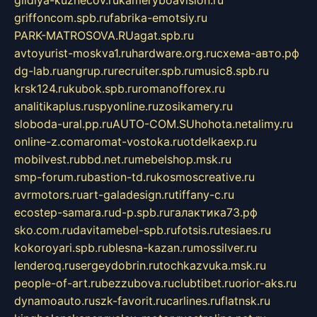
gildiya-kuznecov.ru
kameryboavision.ru
griffoncom.spb.ru
fabrika-emotsiy.ru
PARK-MATROSOVA.RU
agat.spb.ru
avtoyurist-moskva1.ru
hardware.org.ru
схема-авто.рф
dg-lab.ru
angrup.ru
recruiter.spb.ru
music8.spb.ru
krsk124.ru
kubok.spb.ru
romanofforex.ru
analitikaplus.ru
spyonline.ru
zosikamery.ru
sloboda-ural.pp.ru
AUTO-COM.SU
hohota.net
alimy.ru
online-z.com
aromat-vostoka.ru
otdelkaexp.ru
mobilvest.ru
bbd.net.ru
mebelshop.msk.ru
smp-forum.ru
bastion-td.ru
kosmoscreative.ru
avrmotors.ru
art-galadesign.ru
tiffany-c.ru
ecostep-samara.ru
d-p.spb.ru
галактика73.рф
sko.com.ru
davitamebel-spb.ru
fotsis.ru
tesiaes.ru
kokoroyari.spb.ru
blesna-kazan.ru
mossilver.ru
lenderoq.ru
sergeydobrin.ru
tochkazvuka.msk.ru
people-of-art.ru
bezzubova.ru
clubtibet.ru
orior-aks.ru
dynamoauto.ru
szk-favorit.ru
carlines.ru
flatnsk.ru