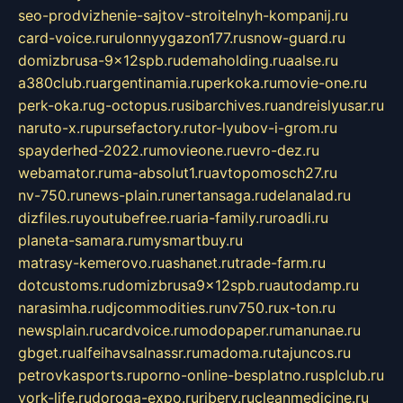
seo-prodvizhenie-sajtov-stroitelnyh-kompanij.ru
card-voice.ru
rulonnyygazon177.ru
snow-guard.ru
domizbrusa-9x12spb.ru
demaholding.ru
aalse.ru
a380club.ru
argentinamia.ru
perkoka.ru
movie-one.ru
perk-oka.ru
g-octopus.ru
sibarchives.ru
andreislyusar.ru
naruto-x.ru
pursefactory.ru
tor-lyubov-i-grom.ru
spayderhed-2022.ru
movieone.ru
evro-dez.ru
webamator.ru
ma-absolut1.ru
avtopomosch27.ru
nv-750.ru
news-plain.ru
nertansaga.ru
delanalad.ru
dizfiles.ru
youtubefree.ru
aria-family.ru
roadli.ru
planeta-samara.ru
mysmartbuy.ru
matrasy-kemerovo.ru
ashanet.ru
trade-farm.ru
dotcustoms.ru
domizbrusa9x12spb.ru
autodamp.ru
narasimha.ru
djcommodities.ru
nv750.ru
x-ton.ru
newsplain.ru
cardvoice.ru
modopaper.ru
manunae.ru
gbget.ru
alfeihavsalnassr.ru
madoma.ru
tajuncos.ru
petrovkasports.ru
porno-online-besplatno.ru
splclub.ru
york-life.ru
doroga-expo.ru
ribery.ru
cleanmedicine.ru