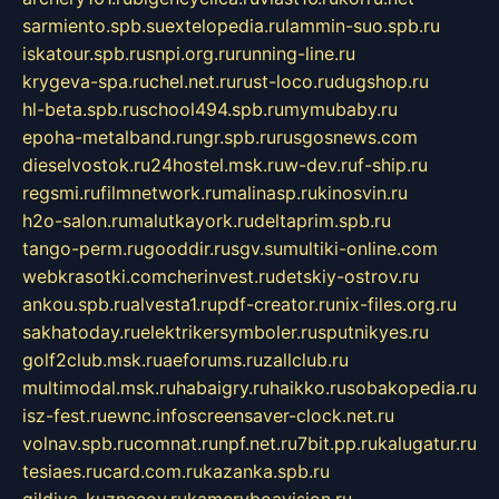
sarmiento.spb.su
extelopedia.ru
lammin-suo.spb.ru
iskatour.spb.ru
snpi.org.ru
running-line.ru
krygeva-spa.ru
chel.net.ru
rust-loco.ru
dugshop.ru
hl-beta.spb.ru
school494.spb.ru
mymubaby.ru
epoha-metalband.ru
ngr.spb.ru
rusgosnews.com
dieselvostok.ru
24hostel.msk.ru
w-dev.ru
f-ship.ru
regsmi.ru
filmnetwork.ru
malinasp.ru
kinosvin.ru
h2o-salon.ru
malutkayork.ru
deltaprim.spb.ru
tango-perm.ru
gooddir.ru
sgv.su
multiki-online.com
webkrasotki.com
cherinvest.ru
detskiy-ostrov.ru
ankou.spb.ru
alvesta1.ru
pdf-creator.ru
nix-files.org.ru
sakhatoday.ru
elektrikersymboler.ru
sputnikyes.ru
golf2club.msk.ru
aeforums.ru
zallclub.ru
multimodal.msk.ru
habaigry.ru
haikko.ru
sobakopedia.ru
isz-fest.ru
ewnc.info
screensaver-clock.net.ru
volnav.spb.ru
comnat.ru
npf.net.ru
7bit.pp.ru
kalugatur.ru
tesiaes.ru
card.com.ru
kazanka.spb.ru