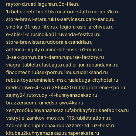
raytor-d.ru
atillagunn.ru
3d-file.ru
1xbeticricetc1xbetti5.ru
uafoot-statti.ru
e-abis1c.ru
store-brawl-stars.ru
kts-services.ru
dark-sand.ru
sindika-01.ru
sp-life.ru
x-legion.ru
sib-archives.ru
e-abis-1-c.ru
sindika01.ru
venda-festival.ru
store-brawlstars.ru
dooraleksandria.ru
antenna-highly.ru
mine-lab-msk.ru
1-mus.ru
3-sex-porn.ru
ban-damn.ru
purse-factory.ru
viagra-tablet.ru
fasbags.ru
adler-jun.ru
bandamn.ru
fincontech.ru
3sexporn.ru
1mus.ru
darksand.ru
rebus-toys.ru
minelab-msk.ru
alabuga-cityhotel.ru
medsprawo-4-ka.ru
2864420.ru
blagodarenie-spb.ru
zajmy24.ru
tovudyi-4-kuhnyanazakaz.ru
brazzerscom.ru
medsprawo4ka.ru
xehyroo5kuhnyanazakaz.ru
fabrikayfabrikaefabrika.ru
vskrytie-zamkov-moskva-113.ru
biletnadom.ru
zed-online.ru
pimchax.ru
brazzers-hd.ru
z-host.ru
kitubeu2kuhnyanazakaz.ru
naperekate.ru