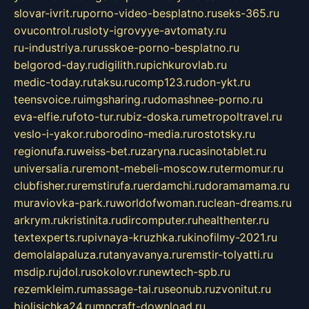
slovar-ivrit.ru
porno-video-besplatno.ru
seks-365.ru
ovucontrol.ru
sloty-igrovyye-avtomaty.ru
ru-industriya.ru
russkoe-porno-besplatno.ru
belgorod-day.ru
digilith.ru
pichkurovlab.ru
medic-today.ru
taksu.ru
comp123.ru
don-ykt.ru
teensvoice.ru
imgsharing.ru
domashnee-porno.ru
eva-elfie.ru
foto-tur.ru
biz-doska.ru
metropoltravel.ru
veslo-i-yakor.ru
borodino-media.ru
rostotsky.ru
regionufa.ru
weiss-bet.ru
zaryna.ru
casinotablet.ru
universalia.ru
remont-mebeli-moscow.ru
termomur.ru
clubfisher.ru
remstirufa.ru
erdamchi.ru
doramamama.ru
muraviovka-park.ru
worldofwoman.ru
clean-dreams.ru
arkrym.ru
kristinita.ru
dircomputer.ru
healthenter.ru
textexperts.ru
pivnaya-kruzhka.ru
kinofilmy-2021.ru
demolalapaluza.ru
tanyavanya.ru
remstir-tolyatti.ru
msdip.ru
jdol.ru
sokolovr.ru
newtech-spb.ru
rezemkleim.ru
massage-tai.ru
seonub.ru
zvonitut.ru
biolisichka24.ru
mncraft-download.ru