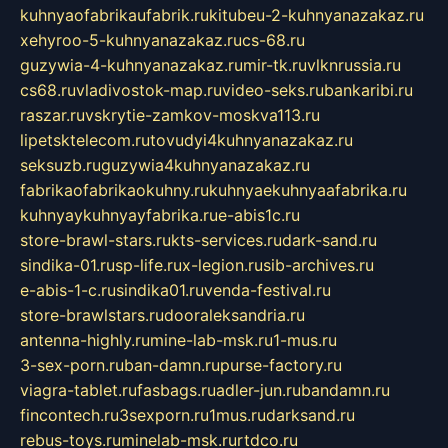
kuhnyaofabrikaufabrik.ru
kitubeu-2-kuhnyanazakaz.ru
xehyroo-5-kuhnyanazakaz.ru
cs-68.ru
guzywia-4-kuhnyanazakaz.ru
mir-tk.ru
vlknrussia.ru
cs68.ru
vladivostok-map.ru
video-seks.ru
bankaribi.ru
raszar.ru
vskrytie-zamkov-moskva113.ru
lipetsktelecom.ru
tovudyi4kuhnyanazakaz.ru
seksuzb.ru
guzywia4kuhnyanazakaz.ru
fabrikaofabrikaokuhny.ru
kuhnyaekuhnyaafabrika.ru
kuhnyaykuhnyayfabrika.ru
e-abis1c.ru
store-brawl-stars.ru
kts-services.ru
dark-sand.ru
sindika-01.ru
sp-life.ru
x-legion.ru
sib-archives.ru
e-abis-1-c.ru
sindika01.ru
venda-festival.ru
store-brawlstars.ru
dooraleksandria.ru
antenna-highly.ru
mine-lab-msk.ru
1-mus.ru
3-sex-porn.ru
ban-damn.ru
purse-factory.ru
viagra-tablet.ru
fasbags.ru
adler-jun.ru
bandamn.ru
fincontech.ru
3sexporn.ru
1mus.ru
darksand.ru
rebus-toys.ru
minelab-msk.ru
rtdco.ru