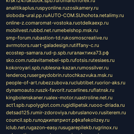
krsk124.ru
kubok.spb.ru
romanofforex.ru
analitikaplus.ru
spyonline.ru
zosikamery.ru
sloboda-ural.pp.ru
AUTO-COM.SU
hohota.net
alimy.ru
online-z.com
aromat-vostoka.ru
otdelkaexp.ru
mobilvest.ru
bbd.net.ru
mebelshop.msk.ru
smp-forum.ru
bastion-td.ru
kosmoscreative.ru
avrmotors.ru
art-galadesign.ru
tiffany-c.ru
ecostep-samara.ru
d-p.spb.ru
галактика73.рф
sko.com.ru
davitamebel-spb.ru
fotsis.ru
tesiaes.ru
kokoroyari.spb.ru
blesna-kazan.ru
mossilver.ru
lenderoq.ru
sergeydobrin.ru
tochkazvuka.msk.ru
people-of-art.ru
bezzubova.ru
clubtibet.ru
orior-aks.ru
dynamoauto.ru
szk-favorit.ru
carlines.ru
flatnsk.ru
kingbolenskaner.ru
alex-motor.ru
astroline.net.ru
act1.spb.ru
polyglot.com.ru
gidlipetsk.ru
ooo-driada.ru
detsad125.ru
mir-zdoroviya.ru
bruslanovo.ru
siterem.ru
council.spb.ru
лодкипатриот.рф
kafekolizey.ru
iclub.net.ru
gazon-easy.ru
sugarepilekb.ru
grinox.ru