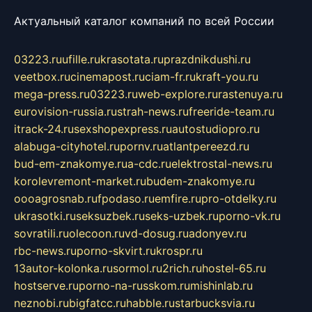
Актуальный каталог компаний по всей России
03223.ru
ufille.ru
krasotata.ru
prazdnikdushi.ru
veetbox.ru
cinemapost.ru
ciam-fr.ru
kraft-you.ru
mega-press.ru
03223.ru
web-explore.ru
rastenuya.ru
eurovision-russia.ru
strah-news.ru
freeride-team.ru
itrack-24.ru
sexshopexpress.ru
autostudiopro.ru
alabuga-cityhotel.ru
pornv.ru
atlantpereezd.ru
bud-em-znakomye.ru
a-cdc.ru
elektrostal-news.ru
korolevremont-market.ru
budem-znakomye.ru
oooagrosnab.ru
fpodaso.ru
emfire.ru
pro-otdelky.ru
ukrasotki.ru
seksuzbek.ru
seks-uzbek.ru
porno-vk.ru
sovratili.ru
olecoon.ru
vd-dosug.ru
adonyev.ru
rbc-news.ru
porno-skvirt.ru
krospr.ru
13autor-kolonka.ru
sormol.ru
2rich.ru
hostel-65.ru
hostserve.ru
porno-na-russkom.ru
mishinlab.ru
neznobi.ru
bigfatcc.ru
habble.ru
starbucksvia.ru