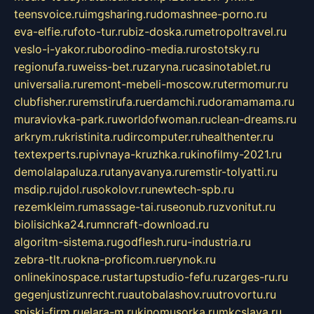
teensvoice.ru
imgsharing.ru
domashnee-porno.ru
eva-elfie.ru
foto-tur.ru
biz-doska.ru
metropoltravel.ru
veslo-i-yakor.ru
borodino-media.ru
rostotsky.ru
regionufa.ru
weiss-bet.ru
zaryna.ru
casinotablet.ru
universalia.ru
remont-mebeli-moscow.ru
termomur.ru
clubfisher.ru
remstirufa.ru
erdamchi.ru
doramamama.ru
muraviovka-park.ru
worldofwoman.ru
clean-dreams.ru
arkrym.ru
kristinita.ru
dircomputer.ru
healthenter.ru
textexperts.ru
pivnaya-kruzhka.ru
kinofilmy-2021.ru
demolalapaluza.ru
tanyavanya.ru
remstir-tolyatti.ru
msdip.ru
jdol.ru
sokolovr.ru
newtech-spb.ru
rezemkleim.ru
massage-tai.ru
seonub.ru
zvonitut.ru
biolisichka24.ru
mncraft-download.ru
algoritm-sistema.ru
godflesh.ru
ru-industria.ru
zebra-tlt.ru
okna-proficom.ru
erynok.ru
onlinekinospace.ru
startupstudio-fefu.ru
zarges-ru.ru
gegenjustizunrecht.ru
autobalashov.ru
utrovortu.ru
spiski-firm.ru
elara-m.ru
kinomusorka.ru
mkcslava.ru