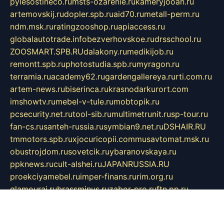
pylesostineco.ru
msts-ozarenie.ru
kameryjooan.ru
artemovskij.ru
dopler.spb.ru
aid70.ru
metall-perm.ru
ndm.msk.ru
ratingzooshop.ru
apiaccess.ru
globalautotrade.info
bezverhovskoe.ru
drsschool.ru
ZOOSMART.SPB.RU
dalakony.ru
medikijob.ru
remontt.spb.ru
photostudia.spb.ru
myragon.ru
terramia.ru
academy62.ru
gardengallereya.ru
rti.com.ru
artem-news.ru
biserinca.ru
krasnodarkurort.com
imshowtv.ru
mebel-v-tule.ru
mobtopik.ru
pcsecurity.net.ru
tool-sib.ru
multimetrunit.ru
sp-tour.ru
fan-cs.ru
santeh-russia.ru
symbian9.net.ru
DSHAIR.RU
tmmotors.spb.ru
xjocuricopii.com
musavtomat.msk.ru
obustrojdom.ru
sovetcik.ru
ybaranovskaya.ru
ppknews.ru
cult-alshei.ru
JAPANRUSSIA.RU
proekciyamebel.ru
imper-finans.ru
rim.org.ru
glamourai.ru
brassminus.ru
zabor-pro.ru
ftn.pp.ru
dorogoe58.ru
laimengpacker.ru
kuzova-zapchasti.ru
sageerp.ru
taxodrom.ru
dsrazvitie.ru
hardcity.net.ru