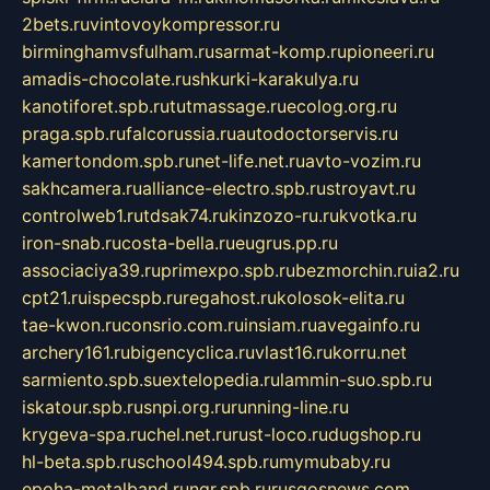
2bets.ru
vintovoykompressor.ru
birminghamvsfulham.ru
sarmat-komp.ru
pioneeri.ru
amadis-chocolate.ru
shkurki-karakulya.ru
kanotiforet.spb.ru
tutmassage.ru
ecolog.org.ru
praga.spb.ru
falcorussia.ru
autodoctorservis.ru
kamertondom.spb.ru
net-life.net.ru
avto-vozim.ru
sakhcamera.ru
alliance-electro.spb.ru
stroyavt.ru
controlweb1.ru
tdsak74.ru
kinzozo-ru.ru
kvotka.ru
iron-snab.ru
costa-bella.ru
eugrus.pp.ru
associaciya39.ru
primexpo.spb.ru
bezmorchin.ru
ia2.ru
cpt21.ru
ispecspb.ru
regahost.ru
kolosok-elita.ru
tae-kwon.ru
consrio.com.ru
insiam.ru
avegainfo.ru
archery161.ru
bigencyclica.ru
vlast16.ru
korru.net
sarmiento.spb.su
extelopedia.ru
lammin-suo.spb.ru
iskatour.spb.ru
snpi.org.ru
running-line.ru
krygeva-spa.ru
chel.net.ru
rust-loco.ru
dugshop.ru
hl-beta.spb.ru
school494.spb.ru
mymubaby.ru
epoha-metalband.ru
ngr.spb.ru
rusgosnews.com