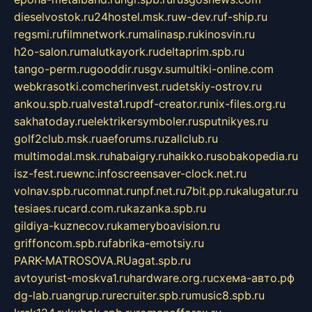
dieselvostok.ru
24hostel.msk.ru
w-dev.ru
f-ship.ru
regsmi.ru
filmnetwork.ru
malinasp.ru
kinosvin.ru
h2o-salon.ru
malutkayork.ru
deltaprim.spb.ru
tango-perm.ru
gooddir.ru
sgv.su
multiki-online.com
webkrasotki.com
cherinvest.ru
detskiy-ostrov.ru
ankou.spb.ru
alvesta1.ru
pdf-creator.ru
nix-files.org.ru
sakhatoday.ru
elektrikersymboler.ru
sputnikyes.ru
golf2club.msk.ru
aeforums.ru
zallclub.ru
multimodal.msk.ru
habaigry.ru
haikko.ru
sobakopedia.ru
isz-fest.ru
ewnc.info
screensaver-clock.net.ru
volnav.spb.ru
comnat.ru
npf.net.ru
7bit.pp.ru
kalugatur.ru
tesiaes.ru
card.com.ru
kazanka.spb.ru
gildiya-kuznecov.ru
kameryboavision.ru
griffoncom.spb.ru
fabrika-emotsiy.ru
PARK-MATROSOVA.RU
agat.spb.ru
avtoyurist-moskva1.ru
hardware.org.ru
схема-авто.рф
dg-lab.ru
angrup.ru
recruiter.spb.ru
music8.spb.ru