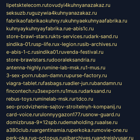
lipetsktelecom.ru
tovudyi4kuhnyanazakaz.ru
seksuzb.ru
guzywia4kuhnyanazakaz.ru
fabrikaofabrikaokuhny.ru
kuhnyaekuhnyaafabrika.ru
kuhnyaykuhnyayfabrika.ru
e-abis1c.ru
store-brawl-stars.ru
kts-services.ru
dark-sand.ru
sindika-01.ru
sp-life.ru
x-legion.ru
sib-archives.ru
e-abis-1-c.ru
sindika01.ru
venda-festival.ru
store-brawlstars.ru
dooraleksandria.ru
antenna-highly.ru
mine-lab-msk.ru
1-mus.ru
3-sex-porn.ru
ban-damn.ru
purse-factory.ru
viagra-tablet.ru
fasbags.ru
adler-jun.ru
bandamn.ru
fincontech.ru
3sexporn.ru
1mus.ru
darksand.ru
rebus-toys.ru
minelab-msk.ru
rtdco.ru
seo-prodvizhenie-sajtov-stroitelnyh-kompanij.ru
card-voice.ru
rulonnyygazon177.ru
snow-guard.ru
domizbrusa-9x12spb.ru
demaholding.ru
aalse.ru
a380club.ru
argentinamia.ru
perkoka.ru
movie-one.ru
perk-oka.ru
g-octopus.ru
sibarchives.ru
andreislyusar.ru