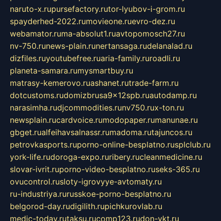
naruto-x.ru
pursefactory.ru
tor-lyubov-i-grom.ru
spayderhed-2022.ru
movieone.ru
evro-dez.ru
webamator.ru
ma-absolut1.ru
avtopomosch27.ru
nv-750.ru
news-plain.ru
nertansaga.ru
delanalad.ru
dizfiles.ru
youtubefree.ru
aria-family.ru
roadli.ru
planeta-samara.ru
mysmartbuy.ru
matrasy-kemerovo.ru
ashanet.ru
trade-farm.ru
dotcustoms.ru
domizbrusa9x12spb.ru
autodamp.ru
narasimha.ru
djcommodities.ru
nv750.ru
x-ton.ru
newsplain.ru
cardvoice.ru
modopaper.ru
manunae.ru
gbget.ru
alfeihavsalnassr.ru
madoma.ru
tajuncos.ru
petrovkasports.ru
porno-online-besplatno.ru
splclub.ru
york-life.ru
doroga-expo.ru
ribery.ru
cleanmedicine.ru
slovar-ivrit.ru
porno-video-besplatno.ru
seks-365.ru
ovucontrol.ru
sloty-igrovyye-avtomaty.ru
ru-industriya.ru
russkoe-porno-besplatno.ru
belgorod-day.ru
digilith.ru
pichkurovlab.ru
medic-today.ru
taksu.ru
comp123.ru
don-ykt.ru