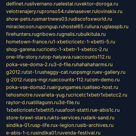
delfinet.ru
silvernano.ru
elestal.ru
vektor-doroga.ru
velotrenajery.ru
pronso54.ru
lenasever.ru
lovinskix.ru
show-pets.ru
smartnews03.ru
discofoxworld.ru
miraclecoon.ru
pongup.ru
hostel65.ru
liura.ru
glasspb.ru
firehunters.ru
gribowo.ru
gnalis.ru
bulkitula.ru
hometown-france.ru
1-xbeticricetc-1-xbetti-5.ru
shop-garena.ru
cricetc-1-xbetr-1-xbetcc-2.ru
one-life-story.ru
top-halyava.ru
accounts112.ru
poka-vse-doma-2.ru
3-d-file.ru
hahahaharms.ru
g2012.ru
tst-1.ru
shaggy-cat.ru
opsmgr.ru
ev-gallery.ru
g-2012.ru
ops-mgr.ru
accounts-112.ru
csm-demo.ru
poka-vse-doma2.ru
airgungames.ru
allseo-host.ru
tehosmotre.ru
varieta-yug.ru
cricetc1xbetr1xbetcc2.ru
raytor-d.ru
atillagunn.ru
3d-file.ru
1xbeticricetc1xbetti5.ru
uafoot-statti.ru
e-abis1c.ru
store-brawl-stars.ru
kts-services.ru
dark-sand.ru
sindika-01.ru
sp-life.ru
x-legion.ru
sib-archives.ru
e-abis-1-c.ru
sindika01.ru
venda-festival.ru