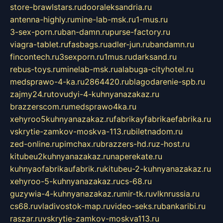
store-brawlstars.ru
dooraleksandria.ru
antenna-highly.ru
mine-lab-msk.ru
1-mus.ru
3-sex-porn.ru
ban-damn.ru
purse-factory.ru
viagra-tablet.ru
fasbags.ru
adler-jun.ru
bandamn.ru
fincontech.ru
3sexporn.ru
1mus.ru
darksand.ru
rebus-toys.ru
minelab-msk.ru
alabuga-cityhotel.ru
medsprawo-4-ka.ru
2864420.ru
blagodarenie-spb.ru
zajmy24.ru
tovudyi-4-kuhnyanazakaz.ru
brazzerscom.ru
medsprawo4ka.ru
xehyroo5kuhnyanazakaz.ru
fabrikayfabrikaefabrika.ru
vskrytie-zamkov-moskva-113.ru
biletnadom.ru
zed-online.ru
pimchax.ru
brazzers-hd.ru
z-host.ru
kitubeu2kuhnyanazakaz.ru
naperekate.ru
kuhnyaofabrikaufabrik.ru
kitubeu-2-kuhnyanazakaz.ru
xehyroo-5-kuhnyanazakaz.ru
cs-68.ru
guzywia-4-kuhnyanazakaz.ru
mir-tk.ru
vlknrussia.ru
cs68.ru
vladivostok-map.ru
video-seks.ru
bankaribi.ru
raszar.ru
vskrytie-zamkov-moskva113.ru