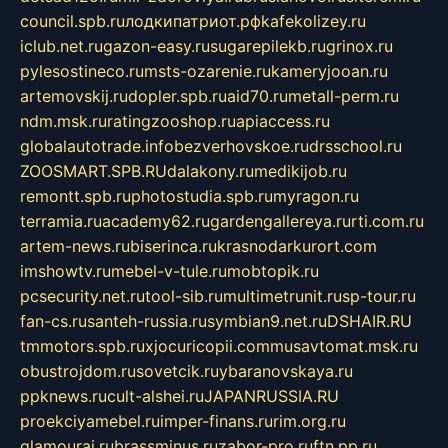
council.spb.ru
лодкипатриот.рф
kafekolizey.ru
iclub.net.ru
gazon-easy.ru
sugarepilekb.ru
grinox.ru
pylesostineco.ru
msts-ozarenie.ru
kameryjooan.ru
artemovskij.ru
dopler.spb.ru
aid70.ru
metall-perm.ru
ndm.msk.ru
ratingzooshop.ru
apiaccess.ru
globalautotrade.info
bezverhovskoe.ru
drsschool.ru
ZOOSMART.SPB.RU
dalakony.ru
medikijob.ru
remontt.spb.ru
photostudia.spb.ru
myragon.ru
terramia.ru
academy62.ru
gardengallereya.ru
rti.com.ru
artem-news.ru
biserinca.ru
krasnodarkurort.com
imshowtv.ru
mebel-v-tule.ru
mobtopik.ru
pcsecurity.net.ru
tool-sib.ru
multimetrunit.ru
sp-tour.ru
fan-cs.ru
santeh-russia.ru
symbian9.net.ru
DSHAIR.RU
tmmotors.spb.ru
xjocuricopii.com
musavtomat.msk.ru
obustrojdom.ru
sovetcik.ru
ybaranovskaya.ru
ppknews.ru
cult-alshei.ru
JAPANRUSSIA.RU
proekciyamebel.ru
imper-finans.ru
rim.org.ru
glamourai.ru
brassminus.ru
zabor-pro.ru
ftn.pp.ru