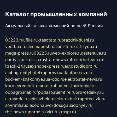
Каталог промышленных компаний
Актуальный каталог компаний по всей России
03223.ru
ufille.ru
krasotata.ru
prazdnikdushi.ru
veetbox.ru
cinemapost.ru
ciam-fr.ru
kraft-you.ru
mega-press.ru
03223.ru
web-explore.ru
rastenuya.ru
eurovision-russia.ru
strah-news.ru
freeride-team.ru
itrack-24.ru
sexshopexpress.ru
autostudiopro.ru
alabuga-cityhotel.ru
pornv.ru
atlantpereezd.ru
bud-em-znakomye.ru
a-cdc.ru
elektrostal-news.ru
korolevremont-market.ru
budem-znakomye.ru
oooagrosnab.ru
fpodaso.ru
emfire.ru
pro-otdelky.ru
ukrasotki.ru
seksuzbek.ru
seks-uzbek.ru
porno-vk.ru
sovratili.ru
olecoon.ru
vd-dosug.ru
adonyev.ru
rbc-news.ru
porno-skvirt.ru
krospr.ru