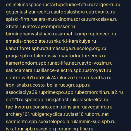
onlinekinospace.ru
startupstudio-fefu.ru
zarges-ru.ru
gegenjustizunrecht.ru
autobalashov.ru
utrovortu.ru
spiski-firm.ru
elara-m.ru
kinomusorka.ru
mkcslava.ru
2bets.ru
vintovoykompressor.ru
birminghamvsfulham.ru
sarmat-komp.ru
pioneeri.ru
amadis-chocolate.ru
shkurki-karakulya.ru
kanotiforet.spb.ru
tutmassage.ru
ecolog.org.ru
praga.spb.ru
falcorussia.ru
autodoctorservis.ru
kamertondom.spb.ru
net-life.net.ru
avto-vozim.ru
sakhcamera.ru
alliance-electro.spb.ru
stroyavt.ru
controlweb1.ru
tdsak74.ru
kinzozo-ru.ru
kvotka.ru
iron-snab.ru
costa-bella.ru
eugrus.pp.ru
associaciya39.ru
primexpo.spb.ru
bezmorchin.ru
ia2.ru
cpt21.ru
ispecspb.ru
regahost.ru
kolosok-elita.ru
tae-kwon.ru
consrio.com.ru
insiam.ru
avegainfo.ru
archery161.ru
bigencyclica.ru
vlast16.ru
korru.net
sarmiento.spb.su
extelopedia.ru
lammin-suo.spb.ru
iskatour.spb.ru
snpi.org.ru
running-line.ru