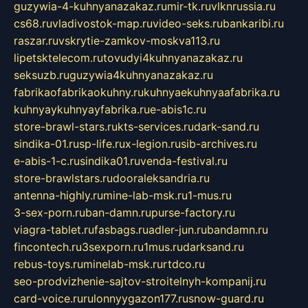
guzywia-4-kuhnyanazakaz.ru
mir-tk.ru
vlknrussia.ru
cs68.ru
vladivostok-map.ru
video-seks.ru
bankaribi.ru
raszar.ru
vskrytie-zamkov-moskva113.ru
lipetsktelecom.ru
tovudyi4kuhnyanazakaz.ru
seksuzb.ru
guzywia4kuhnyanazakaz.ru
fabrikaofabrikaokuhny.ru
kuhnyaekuhnyaafabrika.ru
kuhnyaykuhnyayfabrika.ru
e-abis1c.ru
store-brawl-stars.ru
kts-services.ru
dark-sand.ru
sindika-01.ru
sp-life.ru
x-legion.ru
sib-archives.ru
e-abis-1-c.ru
sindika01.ru
venda-festival.ru
store-brawlstars.ru
dooraleksandria.ru
antenna-highly.ru
mine-lab-msk.ru
1-mus.ru
3-sex-porn.ru
ban-damn.ru
purse-factory.ru
viagra-tablet.ru
fasbags.ru
adler-jun.ru
bandamn.ru
fincontech.ru
3sexporn.ru
1mus.ru
darksand.ru
rebus-toys.ru
minelab-msk.ru
rtdco.ru
seo-prodvizhenie-sajtov-stroitelnyh-kompanij.ru
card-voice.ru
rulonnyygazon177.ru
snow-guard.ru