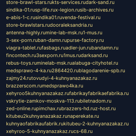
store-brawl-stars.ru
kts-services.ru
dark-sand.ru
sindika-01.ru
sp-life.ru
x-legion.ru
sib-archives.ru
e-abis-1-c.ru
sindika01.ru
venda-festival.ru
store-brawlstars.ru
dooraleksandria.ru
antenna-highly.ru
mine-lab-msk.ru
1-mus.ru
3-sex-porn.ru
ban-damn.ru
purse-factory.ru
viagra-tablet.ru
fasbags.ru
adler-jun.ru
bandamn.ru
fincontech.ru
3sexporn.ru
1mus.ru
darksand.ru
rebus-toys.ru
minelab-msk.ru
alabuga-cityhotel.ru
medsprawo-4-ka.ru
2864420.ru
blagodarenie-spb.ru
zajmy24.ru
tovudyi-4-kuhnyanazakaz.ru
brazzerscom.ru
medsprawo4ka.ru
xehyroo5kuhnyanazakaz.ru
fabrikayfabrikaefabrika.ru
vskrytie-zamkov-moskva-113.ru
biletnadom.ru
zed-online.ru
pimchax.ru
brazzers-hd.ru
z-host.ru
kitubeu2kuhnyanazakaz.ru
naperekate.ru
kuhnyaofabrikaufabrik.ru
kitubeu-2-kuhnyanazakaz.ru
xehyroo-5-kuhnyanazakaz.ru
cs-68.ru