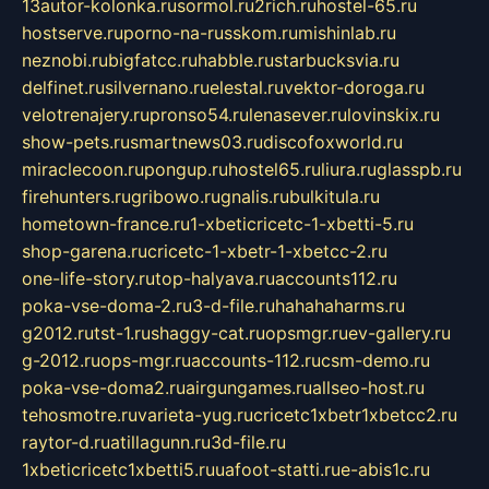
13autor-kolonka.ru
sormol.ru
2rich.ru
hostel-65.ru
hostserve.ru
porno-na-russkom.ru
mishinlab.ru
neznobi.ru
bigfatcc.ru
habble.ru
starbucksvia.ru
delfinet.ru
silvernano.ru
elestal.ru
vektor-doroga.ru
velotrenajery.ru
pronso54.ru
lenasever.ru
lovinskix.ru
show-pets.ru
smartnews03.ru
discofoxworld.ru
miraclecoon.ru
pongup.ru
hostel65.ru
liura.ru
glasspb.ru
firehunters.ru
gribowo.ru
gnalis.ru
bulkitula.ru
hometown-france.ru
1-xbeticricetc-1-xbetti-5.ru
shop-garena.ru
cricetc-1-xbetr-1-xbetcc-2.ru
one-life-story.ru
top-halyava.ru
accounts112.ru
poka-vse-doma-2.ru
3-d-file.ru
hahahaharms.ru
g2012.ru
tst-1.ru
shaggy-cat.ru
opsmgr.ru
ev-gallery.ru
g-2012.ru
ops-mgr.ru
accounts-112.ru
csm-demo.ru
poka-vse-doma2.ru
airgungames.ru
allseo-host.ru
tehosmotre.ru
varieta-yug.ru
cricetc1xbetr1xbetcc2.ru
raytor-d.ru
atillagunn.ru
3d-file.ru
1xbeticricetc1xbetti5.ru
uafoot-statti.ru
e-abis1c.ru