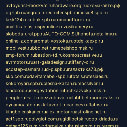
avtoyurist-moskva1.ru
hardware.org.ru
схема-авто.рф
dg-lab.ru
angrup.ru
recruiter.spb.ru
music8.spb.ru
krsk124.ru
kubok.spb.ru
romanofforex.ru
analitikaplus.ru
spyonline.ru
zosikamery.ru
sloboda-ural.pp.ru
AUTO-COM.SU
hohota.net
alimy.ru
online-z.com
aromat-vostoka.ru
otdelkaexp.ru
mobilvest.ru
bbd.net.ru
mebelshop.msk.ru
smp-forum.ru
bastion-td.ru
kosmoscreative.ru
avrmotors.ru
art-galadesign.ru
tiffany-c.ru
ecostep-samara.ru
d-p.spb.ru
галактика73.рф
sko.com.ru
davitamebel-spb.ru
fotsis.ru
tesiaes.ru
kokoroyari.spb.ru
blesna-kazan.ru
mossilver.ru
lenderoq.ru
sergeydobrin.ru
tochkazvuka.msk.ru
people-of-art.ru
bezzubova.ru
clubtibet.ru
orior-aks.ru
dynamoauto.ru
szk-favorit.ru
carlines.ru
flatnsk.ru
kingbolenskaner.ru
alex-motor.ru
astroline.net.ru
act1.spb.ru
polyglot.com.ru
gidlipetsk.ru
ooo-driada.ru
detsad125.ru
mir-zdoroviya.ru
bruslanovo.ru
siterem.ru