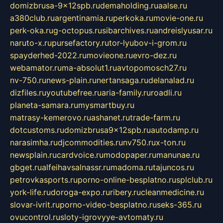
domizbrusa-9x12spb.ru
demaholding.ru
aalse.ru
a380club.ru
argentinamia.ru
perkoka.ru
movie-one.ru
perk-oka.ru
g-octopus.ru
sibarchives.ru
andreislyusar.ru
naruto-x.ru
pursefactory.ru
tor-lyubov-i-grom.ru
spayderhed-2022.ru
movieone.ru
evro-dez.ru
webamator.ru
ma-absolut1.ru
avtopomosch27.ru
nv-750.ru
news-plain.ru
nertansaga.ru
delanalad.ru
dizfiles.ru
youtubefree.ru
aria-family.ru
roadli.ru
planeta-samara.ru
mysmartbuy.ru
matrasy-kemerovo.ru
ashanet.ru
trade-farm.ru
dotcustoms.ru
domizbrusa9x12spb.ru
autodamp.ru
narasimha.ru
djcommodities.ru
nv750.ru
x-ton.ru
newsplain.ru
cardvoice.ru
modopaper.ru
manunae.ru
gbget.ru
alfeihavsalnassr.ru
madoma.ru
tajuncos.ru
petrovkasports.ru
porno-online-besplatno.ru
splclub.ru
york-life.ru
doroga-expo.ru
ribery.ru
cleanmedicine.ru
slovar-ivrit.ru
porno-video-besplatno.ru
seks-365.ru
ovucontrol.ru
sloty-igrovyye-avtomaty.ru