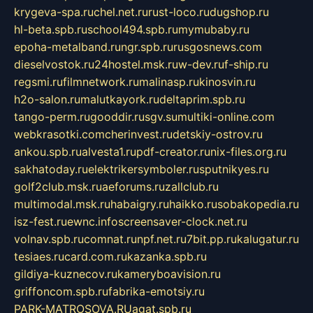
krygeva-spa.ru
chel.net.ru
rust-loco.ru
dugshop.ru
hl-beta.spb.ru
school494.spb.ru
mymubaby.ru
epoha-metalband.ru
ngr.spb.ru
rusgosnews.com
dieselvostok.ru
24hostel.msk.ru
w-dev.ru
f-ship.ru
regsmi.ru
filmnetwork.ru
malinasp.ru
kinosvin.ru
h2o-salon.ru
malutkayork.ru
deltaprim.spb.ru
tango-perm.ru
gooddir.ru
sgv.su
multiki-online.com
webkrasotki.com
cherinvest.ru
detskiy-ostrov.ru
ankou.spb.ru
alvesta1.ru
pdf-creator.ru
nix-files.org.ru
sakhatoday.ru
elektrikersymboler.ru
sputnikyes.ru
golf2club.msk.ru
aeforums.ru
zallclub.ru
multimodal.msk.ru
habaigry.ru
haikko.ru
sobakopedia.ru
isz-fest.ru
ewnc.info
screensaver-clock.net.ru
volnav.spb.ru
comnat.ru
npf.net.ru
7bit.pp.ru
kalugatur.ru
tesiaes.ru
card.com.ru
kazanka.spb.ru
gildiya-kuznecov.ru
kameryboavision.ru
griffoncom.spb.ru
fabrika-emotsiy.ru
PARK-MATROSOVA.RU
agat.spb.ru