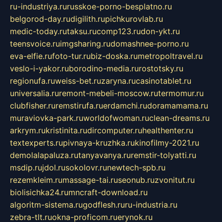
ru-industriya.ru
russkoe-porno-besplatno.ru
belgorod-day.ru
digilith.ru
pichkurovlab.ru
medic-today.ru
taksu.ru
comp123.ru
don-ykt.ru
teensvoice.ru
imgsharing.ru
domashnee-porno.ru
eva-elfie.ru
foto-tur.ru
biz-doska.ru
metropoltravel.ru
veslo-i-yakor.ru
borodino-media.ru
rostotsky.ru
regionufa.ru
weiss-bet.ru
zaryna.ru
casinotablet.ru
universalia.ru
remont-mebeli-moscow.ru
termomur.ru
clubfisher.ru
remstirufa.ru
erdamchi.ru
doramamama.ru
muraviovka-park.ru
worldofwoman.ru
clean-dreams.ru
arkrym.ru
kristinita.ru
dircomputer.ru
healthenter.ru
textexperts.ru
pivnaya-kruzhka.ru
kinofilmy-2021.ru
demolalapaluza.ru
tanyavanya.ru
remstir-tolyatti.ru
msdip.ru
jdol.ru
sokolovr.ru
newtech-spb.ru
rezemkleim.ru
massage-tai.ru
seonub.ru
zvonitut.ru
biolisichka24.ru
mncraft-download.ru
algoritm-sistema.ru
godflesh.ru
ru-industria.ru
zebra-tlt.ru
okna-proficom.ru
erynok.ru