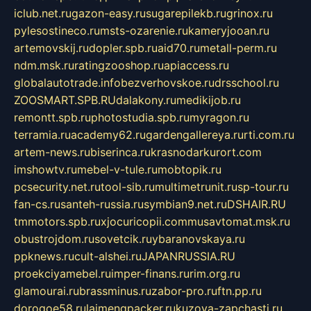
iclub.net.ru
gazon-easy.ru
sugarepilekb.ru
grinox.ru
pylesostineco.ru
msts-ozarenie.ru
kameryjooan.ru
artemovskij.ru
dopler.spb.ru
aid70.ru
metall-perm.ru
ndm.msk.ru
ratingzooshop.ru
apiaccess.ru
globalautotrade.info
bezverhovskoe.ru
drsschool.ru
ZOOSMART.SPB.RU
dalakony.ru
medikijob.ru
remontt.spb.ru
photostudia.spb.ru
myragon.ru
terramia.ru
academy62.ru
gardengallereya.ru
rti.com.ru
artem-news.ru
biserinca.ru
krasnodarkurort.com
imshowtv.ru
mebel-v-tule.ru
mobtopik.ru
pcsecurity.net.ru
tool-sib.ru
multimetrunit.ru
sp-tour.ru
fan-cs.ru
santeh-russia.ru
symbian9.net.ru
DSHAIR.RU
tmmotors.spb.ru
xjocuricopii.com
musavtomat.msk.ru
obustrojdom.ru
sovetcik.ru
ybaranovskaya.ru
ppknews.ru
cult-alshei.ru
JAPANRUSSIA.RU
proekciyamebel.ru
imper-finans.ru
rim.org.ru
glamourai.ru
brassminus.ru
zabor-pro.ru
ftn.pp.ru
dorogoe58.ru
laimengpacker.ru
kuzova-zapchasti.ru