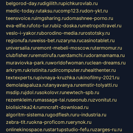
belgorod-day.ru
digilith.ru
pichkurovlab.ru
medic-today.ru
taksu.ru
comp123.ru
don-ykt.ru
teensvoice.ru
imgsharing.ru
domashnee-porno.ru
eva-elfie.ru
foto-tur.ru
biz-doska.ru
metropoltravel.ru
veslo-i-yakor.ru
borodino-media.ru
rostotsky.ru
regionufa.ru
weiss-bet.ru
zaryna.ru
casinotablet.ru
universalia.ru
remont-mebeli-moscow.ru
termomur.ru
clubfisher.ru
remstirufa.ru
erdamchi.ru
doramamama.ru
muraviovka-park.ru
worldofwoman.ru
clean-dreams.ru
arkrym.ru
kristinita.ru
dircomputer.ru
healthenter.ru
textexperts.ru
pivnaya-kruzhka.ru
kinofilmy-2021.ru
demolalapaluza.ru
tanyavanya.ru
remstir-tolyatti.ru
msdip.ru
jdol.ru
sokolovr.ru
newtech-spb.ru
rezemkleim.ru
massage-tai.ru
seonub.ru
zvonitut.ru
biolisichka24.ru
mncraft-download.ru
algoritm-sistema.ru
godflesh.ru
ru-industria.ru
zebra-tlt.ru
okna-proficom.ru
erynok.ru
onlinekinospace.ru
startupstudio-fefu.ru
zarges-ru.ru