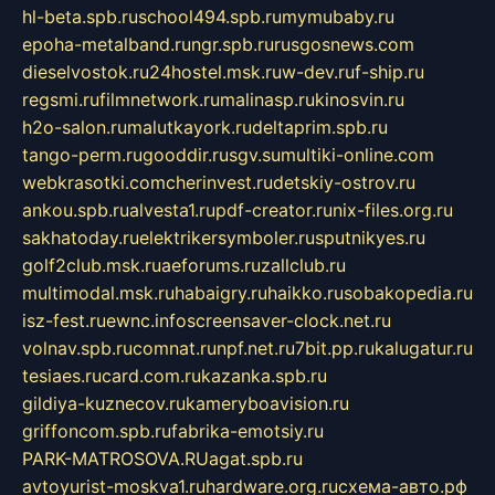
hl-beta.spb.ru
school494.spb.ru
mymubaby.ru
epoha-metalband.ru
ngr.spb.ru
rusgosnews.com
dieselvostok.ru
24hostel.msk.ru
w-dev.ru
f-ship.ru
regsmi.ru
filmnetwork.ru
malinasp.ru
kinosvin.ru
h2o-salon.ru
malutkayork.ru
deltaprim.spb.ru
tango-perm.ru
gooddir.ru
sgv.su
multiki-online.com
webkrasotki.com
cherinvest.ru
detskiy-ostrov.ru
ankou.spb.ru
alvesta1.ru
pdf-creator.ru
nix-files.org.ru
sakhatoday.ru
elektrikersymboler.ru
sputnikyes.ru
golf2club.msk.ru
aeforums.ru
zallclub.ru
multimodal.msk.ru
habaigry.ru
haikko.ru
sobakopedia.ru
isz-fest.ru
ewnc.info
screensaver-clock.net.ru
volnav.spb.ru
comnat.ru
npf.net.ru
7bit.pp.ru
kalugatur.ru
tesiaes.ru
card.com.ru
kazanka.spb.ru
gildiya-kuznecov.ru
kameryboavision.ru
griffoncom.spb.ru
fabrika-emotsiy.ru
PARK-MATROSOVA.RU
agat.spb.ru
avtoyurist-moskva1.ru
hardware.org.ru
схема-авто.рф