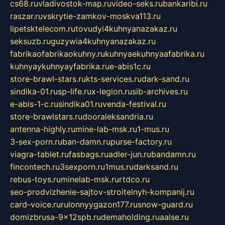
cs68.ru
vladivostok-map.ru
video-seks.ru
bankaribi.ru
raszar.ru
vskrytie-zamkov-moskva113.ru
lipetsktelecom.ru
tovudyi4kuhnyanazakaz.ru
seksuzb.ru
guzywia4kuhnyanazakaz.ru
fabrikaofabrikaokuhny.ru
kuhnyaekuhnyaafabrika.ru
kuhnyaykuhnyayfabrika.ru
e-abis1c.ru
store-brawl-stars.ru
kts-services.ru
dark-sand.ru
sindika-01.ru
sp-life.ru
x-legion.ru
sib-archives.ru
e-abis-1-c.ru
sindika01.ru
venda-festival.ru
store-brawlstars.ru
dooraleksandria.ru
antenna-highly.ru
mine-lab-msk.ru
1-mus.ru
3-sex-porn.ru
ban-damn.ru
purse-factory.ru
viagra-tablet.ru
fasbags.ru
adler-jun.ru
bandamn.ru
fincontech.ru
3sexporn.ru
1mus.ru
darksand.ru
rebus-toys.ru
minelab-msk.ru
rtdco.ru
seo-prodvizhenie-sajtov-stroitelnyh-kompanij.ru
card-voice.ru
rulonnyygazon177.ru
snow-guard.ru
domizbrusa-9x12spb.ru
demaholding.ru
aalse.ru