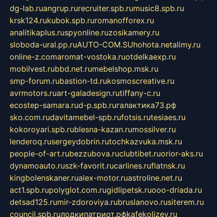
dg-lab.ru
angrup.ru
recruiter.spb.ru
music8.spb.ru
krsk124.ru
kubok.spb.ru
romanofforex.ru
analitikaplus.ru
spyonline.ru
zosikamery.ru
sloboda-ural.pp.ru
AUTO-COM.SU
hohota.net
alimy.ru
online-z.com
aromat-vostoka.ru
otdelkaexp.ru
mobilvest.ru
bbd.net.ru
mebelshop.msk.ru
smp-forum.ru
bastion-td.ru
kosmoscreative.ru
avrmotors.ru
art-galadesign.ru
tiffany-c.ru
ecostep-samara.ru
d-p.spb.ru
галактика73.рф
sko.com.ru
davitamebel-spb.ru
fotsis.ru
tesiaes.ru
kokoroyari.spb.ru
blesna-kazan.ru
mossilver.ru
lenderoq.ru
sergeydobrin.ru
tochkazvuka.msk.ru
people-of-art.ru
bezzubova.ru
clubtibet.ru
orior-aks.ru
dynamoauto.ru
szk-favorit.ru
carlines.ru
flatnsk.ru
kingbolenskaner.ru
alex-motor.ru
astroline.net.ru
act1.spb.ru
polyglot.com.ru
gidlipetsk.ru
ooo-driada.ru
detsad125.ru
mir-zdoroviya.ru
bruslanovo.ru
siterem.ru
council.spb.ru
лодкипатриот.рф
kafekolizey.ru