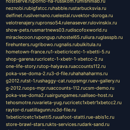
hostserve.ru
porno-na-russkom.ru
mishinlab.ru
neznobi.ru
bigfatcc.ru
habble.ru
starbucksvia.ru
delfinet.ru
silvernano.ru
elestal.ru
vektor-doroga.ru
velotrenajery.ru
pronso54.ru
lenasever.ru
lovinskix.ru
show-pets.ru
smartnews03.ru
discofoxworld.ru
miraclecoon.ru
pongup.ru
hostel65.ru
liura.ru
glasspb.ru
firehunters.ru
gribowo.ru
gnalis.ru
bulkitula.ru
hometown-france.ru
1-xbeticricetc-1-xbetti-5.ru
shop-garena.ru
cricetc-1-xbetr-1-xbetcc-2.ru
one-life-story.ru
top-halyava.ru
accounts112.ru
poka-vse-doma-2.ru
3-d-file.ru
hahahaharms.ru
g2012.ru
tst-1.ru
shaggy-cat.ru
opsmgr.ru
ev-gallery.ru
g-2012.ru
ops-mgr.ru
accounts-112.ru
csm-demo.ru
poka-vse-doma2.ru
airgungames.ru
allseo-host.ru
tehosmotre.ru
varieta-yug.ru
cricetc1xbetr1xbetcc2.ru
raytor-d.ru
atillagunn.ru
3d-file.ru
1xbeticricetc1xbetti5.ru
uafoot-statti.ru
e-abis1c.ru
store-brawl-stars.ru
kts-services.ru
dark-sand.ru