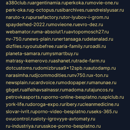
a380club.ru
argentinamia.ru
perkoka.ru
movie-one.ru
perk-oka.ru
g-octopus.ru
sibarchives.ru
andreislyusar.ru
naruto-x.ru
pursefactory.ru
tor-lyubov-i-grom.ru
spayderhed-2022.ru
movieone.ru
evro-dez.ru
webamator.ru
ma-absolut1.ru
avtopomosch27.ru
nv-750.ru
news-plain.ru
nertansaga.ru
delanalad.ru
dizfiles.ru
youtubefree.ru
aria-family.ru
roadli.ru
planeta-samara.ru
mysmartbuy.ru
matrasy-kemerovo.ru
ashanet.ru
trade-farm.ru
dotcustoms.ru
domizbrusa9x12spb.ru
autodamp.ru
narasimha.ru
djcommodities.ru
nv750.ru
x-ton.ru
newsplain.ru
cardvoice.ru
modopaper.ru
manunae.ru
gbget.ru
alfeihavsalnassr.ru
madoma.ru
tajuncos.ru
petrovkasports.ru
porno-online-besplatno.ru
splclub.ru
york-life.ru
doroga-expo.ru
ribery.ru
cleanmedicine.ru
slovar-ivrit.ru
porno-video-besplatno.ru
seks-365.ru
ovucontrol.ru
sloty-igrovyye-avtomaty.ru
ru-industriya.ru
russkoe-porno-besplatno.ru