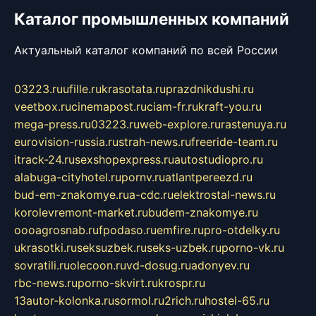
Каталог промышленных компаний
Актуальный каталог компаний по всей России
03223.ru
ufille.ru
krasotata.ru
prazdnikdushi.ru
veetbox.ru
cinemapost.ru
ciam-fr.ru
kraft-you.ru
mega-press.ru
03223.ru
web-explore.ru
rastenuya.ru
eurovision-russia.ru
strah-news.ru
freeride-team.ru
itrack-24.ru
sexshopexpress.ru
autostudiopro.ru
alabuga-cityhotel.ru
pornv.ru
atlantpereezd.ru
bud-em-znakomye.ru
a-cdc.ru
elektrostal-news.ru
korolevremont-market.ru
budem-znakomye.ru
oooagrosnab.ru
fpodaso.ru
emfire.ru
pro-otdelky.ru
ukrasotki.ru
seksuzbek.ru
seks-uzbek.ru
porno-vk.ru
sovratili.ru
olecoon.ru
vd-dosug.ru
adonyev.ru
rbc-news.ru
porno-skvirt.ru
krospr.ru
13autor-kolonka.ru
sormol.ru
2rich.ru
hostel-65.ru