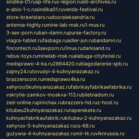
sindika-01.ru
sp-life.ru
x-legion.ru
sib-archives.ru
e-abis-1-c.ru
sindika01.ru
venda-festival.ru
store-brawlstars.ru
dooraleksandria.ru
antenna-highly.ru
mine-lab-msk.ru
1-mus.ru
3-sex-porn.ru
ban-damn.ru
purse-factory.ru
viagra-tablet.ru
fasbags.ru
adler-jun.ru
bandamn.ru
fincontech.ru
3sexporn.ru
1mus.ru
darksand.ru
rebus-toys.ru
minelab-msk.ru
alabuga-cityhotel.ru
medsprawo-4-ka.ru
2864420.ru
blagodarenie-spb.ru
zajmy24.ru
tovudyi-4-kuhnyanazakaz.ru
brazzerscom.ru
medsprawo4ka.ru
xehyroo5kuhnyanazakaz.ru
fabrikayfabrikaefabrika.ru
vskrytie-zamkov-moskva-113.ru
biletnadom.ru
zed-online.ru
pimchax.ru
brazzers-hd.ru
z-host.ru
kitubeu2kuhnyanazakaz.ru
naperekate.ru
kuhnyaofabrikaufabrik.ru
kitubeu-2-kuhnyanazakaz.ru
xehyroo-5-kuhnyanazakaz.ru
cs-68.ru
guzywia-4-kuhnyanazakaz.ru
mir-tk.ru
vlknrussia.ru