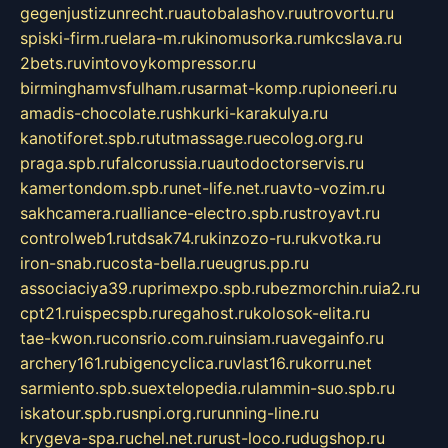
gegenjustizunrecht.ru
autobalashov.ru
utrovortu.ru
spiski-firm.ru
elara-m.ru
kinomusorka.ru
mkcslava.ru
2bets.ru
vintovoykompressor.ru
birminghamvsfulham.ru
sarmat-komp.ru
pioneeri.ru
amadis-chocolate.ru
shkurki-karakulya.ru
kanotiforet.spb.ru
tutmassage.ru
ecolog.org.ru
praga.spb.ru
falcorussia.ru
autodoctorservis.ru
kamertondom.spb.ru
net-life.net.ru
avto-vozim.ru
sakhcamera.ru
alliance-electro.spb.ru
stroyavt.ru
controlweb1.ru
tdsak74.ru
kinzozo-ru.ru
kvotka.ru
iron-snab.ru
costa-bella.ru
eugrus.pp.ru
associaciya39.ru
primexpo.spb.ru
bezmorchin.ru
ia2.ru
cpt21.ru
ispecspb.ru
regahost.ru
kolosok-elita.ru
tae-kwon.ru
consrio.com.ru
insiam.ru
avegainfo.ru
archery161.ru
bigencyclica.ru
vlast16.ru
korru.net
sarmiento.spb.su
extelopedia.ru
lammin-suo.spb.ru
iskatour.spb.ru
snpi.org.ru
running-line.ru
krygeva-spa.ru
chel.net.ru
rust-loco.ru
dugshop.ru