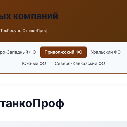
ых компаний
 ТехРесурс СтанкоПроф
ро-Западный ФО
Приволжский ФО
Уральский ФО
Южный ФО
Северо-Кавказский ФО
СтанкоПроф