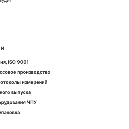
аудит
ми
ия, ISO 9001
ассовое производство
ротоколы измерений
ного выпуска
орудования ЧПУ
упаковка