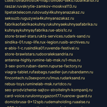
cs68.ru
vladivostok-map.ru
video-seks.ru
bankaribi.ru
raszar.ru
vskrytie-zamkov-moskva113.ru
lipetsktelecom.ru
tovudyi4kuhnyanazakaz.ru
seksuzb.ru
guzywia4kuhnyanazakaz.ru
fabrikaofabrikaokuhny.ru
kuhnyaekuhnyaafabrika.ru
kuhnyaykuhnyayfabrika.ru
e-abis1c.ru
store-brawl-stars.ru
kts-services.ru
dark-sand.ru
sindika-01.ru
sp-life.ru
x-legion.ru
sib-archives.ru
e-abis-1-c.ru
sindika01.ru
venda-festival.ru
store-brawlstars.ru
dooraleksandria.ru
antenna-highly.ru
mine-lab-msk.ru
1-mus.ru
3-sex-porn.ru
ban-damn.ru
purse-factory.ru
viagra-tablet.ru
fasbags.ru
adler-jun.ru
bandamn.ru
fincontech.ru
3sexporn.ru
1mus.ru
darksand.ru
rebus-toys.ru
minelab-msk.ru
rtdco.ru
seo-prodvizhenie-sajtov-stroitelnyh-kompanij.ru
card-voice.ru
rulonnyygazon177.ru
snow-guard.ru
domizbrusa-9x12spb.ru
demaholding.ru
aalse.ru