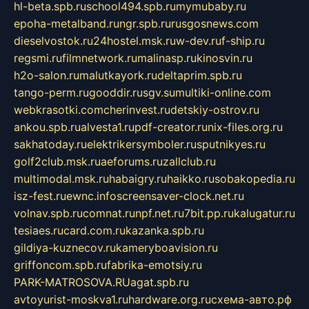
hl-beta.spb.ru
school494.spb.ru
mymubaby.ru
epoha-metalband.ru
ngr.spb.ru
rusgosnews.com
dieselvostok.ru
24hostel.msk.ru
w-dev.ru
f-ship.ru
regsmi.ru
filmnetwork.ru
malinasp.ru
kinosvin.ru
h2o-salon.ru
malutkayork.ru
deltaprim.spb.ru
tango-perm.ru
gooddir.ru
sgv.su
multiki-online.com
webkrasotki.com
cherinvest.ru
detskiy-ostrov.ru
ankou.spb.ru
alvesta1.ru
pdf-creator.ru
nix-files.org.ru
sakhatoday.ru
elektrikersymboler.ru
sputnikyes.ru
golf2club.msk.ru
aeforums.ru
zallclub.ru
multimodal.msk.ru
habaigry.ru
haikko.ru
sobakopedia.ru
isz-fest.ru
ewnc.info
screensaver-clock.net.ru
volnav.spb.ru
comnat.ru
npf.net.ru
7bit.pp.ru
kalugatur.ru
tesiaes.ru
card.com.ru
kazanka.spb.ru
gildiya-kuznecov.ru
kameryboavision.ru
griffoncom.spb.ru
fabrika-emotsiy.ru
PARK-MATROSOVA.RU
agat.spb.ru
avtoyurist-moskva1.ru
hardware.org.ru
схема-авто.рф