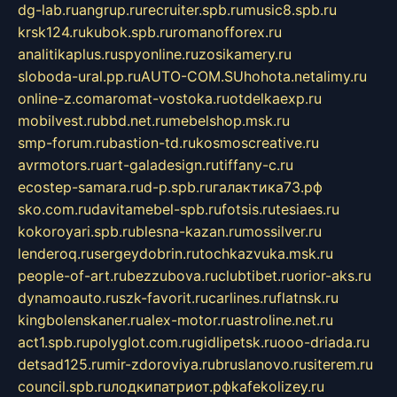
dg-lab.ru
angrup.ru
recruiter.spb.ru
music8.spb.ru
krsk124.ru
kubok.spb.ru
romanofforex.ru
analitikaplus.ru
spyonline.ru
zosikamery.ru
sloboda-ural.pp.ru
AUTO-COM.SU
hohota.net
alimy.ru
online-z.com
aromat-vostoka.ru
otdelkaexp.ru
mobilvest.ru
bbd.net.ru
mebelshop.msk.ru
smp-forum.ru
bastion-td.ru
kosmoscreative.ru
avrmotors.ru
art-galadesign.ru
tiffany-c.ru
ecostep-samara.ru
d-p.spb.ru
галактика73.рф
sko.com.ru
davitamebel-spb.ru
fotsis.ru
tesiaes.ru
kokoroyari.spb.ru
blesna-kazan.ru
mossilver.ru
lenderoq.ru
sergeydobrin.ru
tochkazvuka.msk.ru
people-of-art.ru
bezzubova.ru
clubtibet.ru
orior-aks.ru
dynamoauto.ru
szk-favorit.ru
carlines.ru
flatnsk.ru
kingbolenskaner.ru
alex-motor.ru
astroline.net.ru
act1.spb.ru
polyglot.com.ru
gidlipetsk.ru
ooo-driada.ru
detsad125.ru
mir-zdoroviya.ru
bruslanovo.ru
siterem.ru
council.spb.ru
лодкипатриот.рф
kafekolizey.ru