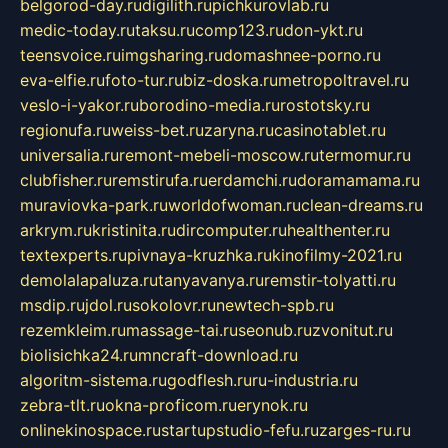
belgorod-day.ru
digilith.ru
pichkurovlab.ru
medic-today.ru
taksu.ru
comp123.ru
don-ykt.ru
teensvoice.ru
imgsharing.ru
domashnee-porno.ru
eva-elfie.ru
foto-tur.ru
biz-doska.ru
metropoltravel.ru
veslo-i-yakor.ru
borodino-media.ru
rostotsky.ru
regionufa.ru
weiss-bet.ru
zaryna.ru
casinotablet.ru
universalia.ru
remont-mebeli-moscow.ru
termomur.ru
clubfisher.ru
remstirufa.ru
erdamchi.ru
doramamama.ru
muraviovka-park.ru
worldofwoman.ru
clean-dreams.ru
arkrym.ru
kristinita.ru
dircomputer.ru
healthenter.ru
textexperts.ru
pivnaya-kruzhka.ru
kinofilmy-2021.ru
demolalapaluza.ru
tanyavanya.ru
remstir-tolyatti.ru
msdip.ru
jdol.ru
sokolovr.ru
newtech-spb.ru
rezemkleim.ru
massage-tai.ru
seonub.ru
zvonitut.ru
biolisichka24.ru
mncraft-download.ru
algoritm-sistema.ru
godflesh.ru
ru-industria.ru
zebra-tlt.ru
okna-proficom.ru
erynok.ru
onlinekinospace.ru
startupstudio-fefu.ru
zarges-ru.ru