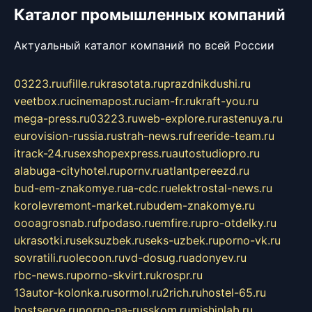
Каталог промышленных компаний
Актуальный каталог компаний по всей России
03223.ru
ufille.ru
krasotata.ru
prazdnikdushi.ru
veetbox.ru
cinemapost.ru
ciam-fr.ru
kraft-you.ru
mega-press.ru
03223.ru
web-explore.ru
rastenuya.ru
eurovision-russia.ru
strah-news.ru
freeride-team.ru
itrack-24.ru
sexshopexpress.ru
autostudiopro.ru
alabuga-cityhotel.ru
pornv.ru
atlantpereezd.ru
bud-em-znakomye.ru
a-cdc.ru
elektrostal-news.ru
korolevremont-market.ru
budem-znakomye.ru
oooagrosnab.ru
fpodaso.ru
emfire.ru
pro-otdelky.ru
ukrasotki.ru
seksuzbek.ru
seks-uzbek.ru
porno-vk.ru
sovratili.ru
olecoon.ru
vd-dosug.ru
adonyev.ru
rbc-news.ru
porno-skvirt.ru
krospr.ru
13autor-kolonka.ru
sormol.ru
2rich.ru
hostel-65.ru
hostserve.ru
porno-na-russkom.ru
mishinlab.ru