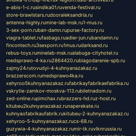
e-abis-1-c.ru
sindika01.ru
venda-festival.ru
store-brawlstars.ru
dooraleksandria.ru
antenna-highly.ru
mine-lab-msk.ru
1-mus.ru
3-sex-porn.ru
ban-damn.ru
purse-factory.ru
viagra-tablet.ru
fasbags.ru
adler-jun.ru
bandamn.ru
fincontech.ru
3sexporn.ru
1mus.ru
darksand.ru
rebus-toys.ru
minelab-msk.ru
alabuga-cityhotel.ru
medsprawo-4-ka.ru
2864420.ru
blagodarenie-spb.ru
zajmy24.ru
tovudyi-4-kuhnyanazakaz.ru
brazzerscom.ru
medsprawo4ka.ru
xehyroo5kuhnyanazakaz.ru
fabrikayfabrikaefabrika.ru
vskrytie-zamkov-moskva-113.ru
biletnadom.ru
zed-online.ru
pimchax.ru
brazzers-hd.ru
z-host.ru
kitubeu2kuhnyanazakaz.ru
naperekate.ru
kuhnyaofabrikaufabrik.ru
kitubeu-2-kuhnyanazakaz.ru
xehyroo-5-kuhnyanazakaz.ru
cs-68.ru
guzywia-4-kuhnyanazakaz.ru
mir-tk.ru
vlknrussia.ru