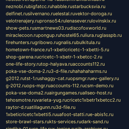
neznobi.ru
bigfatcc.ru
habble.ru
starbucksvia.ru
delfinet.ru
silvernano.ru
elestal.ru
vektor-doroga.ru
velotrenajery.ru
pronso54.ru
lenasever.ru
lovinskix.ru
show-pets.ru
smartnews03.ru
discofoxworld.ru
miraclecoon.ru
pongup.ru
hostel65.ru
liura.ru
glasspb.ru
firehunters.ru
gribowo.ru
gnalis.ru
bulkitula.ru
hometown-france.ru
1-xbeticricetc-1-xbetti-5.ru
shop-garena.ru
cricetc-1-xbetr-1-xbetcc-2.ru
one-life-story.ru
top-halyava.ru
accounts112.ru
poka-vse-doma-2.ru
3-d-file.ru
hahahaharms.ru
g2012.ru
tst-1.ru
shaggy-cat.ru
opsmgr.ru
ev-gallery.ru
g-2012.ru
ops-mgr.ru
accounts-112.ru
csm-demo.ru
poka-vse-doma2.ru
airgungames.ru
allseo-host.ru
tehosmotre.ru
varieta-yug.ru
cricetc1xbetr1xbetcc2.ru
raytor-d.ru
atillagunn.ru
3d-file.ru
1xbeticricetc1xbetti5.ru
uafoot-statti.ru
e-abis1c.ru
store-brawl-stars.ru
kts-services.ru
dark-sand.ru
sindika-01.ru
sp-life.ru
x-legion.ru
sib-archives.ru