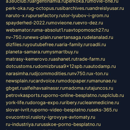
a380club.ru
argentinamia.ru
perkoka.ru
movie-one.ru
perk-oka.ru
g-octopus.ru
sibarchives.ru
andreislyusar.ru
naruto-x.ru
pursefactory.ru
tor-lyubov-i-grom.ru
spayderhed-2022.ru
movieone.ru
evro-dez.ru
webamator.ru
ma-absolut1.ru
avtopomosch27.ru
nv-750.ru
news-plain.ru
nertansaga.ru
delanalad.ru
dizfiles.ru
youtubefree.ru
aria-family.ru
roadli.ru
planeta-samara.ru
mysmartbuy.ru
matrasy-kemerovo.ru
ashanet.ru
trade-farm.ru
dotcustoms.ru
domizbrusa9x12spb.ru
autodamp.ru
narasimha.ru
djcommodities.ru
nv750.ru
x-ton.ru
newsplain.ru
cardvoice.ru
modopaper.ru
manunae.ru
gbget.ru
alfeihavsalnassr.ru
madoma.ru
tajuncos.ru
petrovkasports.ru
porno-online-besplatno.ru
splclub.ru
york-life.ru
doroga-expo.ru
ribery.ru
cleanmedicine.ru
slovar-ivrit.ru
porno-video-besplatno.ru
seks-365.ru
ovucontrol.ru
sloty-igrovyye-avtomaty.ru
ru-industriya.ru
russkoe-porno-besplatno.ru