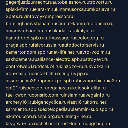
gegenjustizunrecht.ru
autobalashov.ru
utrovortu.ru
spiski-firm.ru
elara-m.ru
kinomusorka.ru
mkcslava.ru
2bets.ru
vintovoykompressor.ru
birminghamvsfulham.ru
sarmat-komp.ru
pioneeri.ru
amadis-chocolate.ru
shkurki-karakulya.ru
kanotiforet.spb.ru
tutmassage.ru
ecolog.org.ru
praga.spb.ru
falcorussia.ru
autodoctorservis.ru
kamertondom.spb.ru
net-life.net.ru
avto-vozim.ru
sakhcamera.ru
alliance-electro.spb.ru
stroyavt.ru
controlweb1.ru
tdsak74.ru
kinzozo-ru.ru
kvotka.ru
iron-snab.ru
costa-bella.ru
eugrus.pp.ru
associaciya39.ru
primexpo.spb.ru
bezmorchin.ru
ia2.ru
cpt21.ru
ispecspb.ru
regahost.ru
kolosok-elita.ru
tae-kwon.ru
consrio.com.ru
insiam.ru
avegainfo.ru
archery161.ru
bigencyclica.ru
vlast16.ru
korru.net
sarmiento.spb.su
extelopedia.ru
lammin-suo.spb.ru
iskatour.spb.ru
snpi.org.ru
running-line.ru
krygeva-spa.ru
chel.net.ru
rust-loco.ru
dugshop.ru