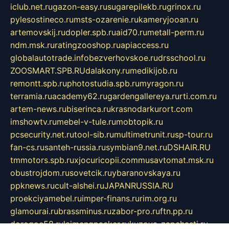
iclub.net.ru
gazon-easy.ru
sugarepilekb.ru
grinox.ru
pylesostineco.ru
msts-ozarenie.ru
kameryjooan.ru
artemovskij.ru
dopler.spb.ru
aid70.ru
metall-perm.ru
ndm.msk.ru
ratingzooshop.ru
apiaccess.ru
globalautotrade.info
bezverhovskoe.ru
drsschool.ru
ZOOSMART.SPB.RU
dalakony.ru
medikijob.ru
remontt.spb.ru
photostudia.spb.ru
myragon.ru
terramia.ru
academy62.ru
gardengallereya.ru
rti.com.ru
artem-news.ru
biserinca.ru
krasnodarkurort.com
imshowtv.ru
mebel-v-tule.ru
mobtopik.ru
pcsecurity.net.ru
tool-sib.ru
multimetrunit.ru
sp-tour.ru
fan-cs.ru
santeh-russia.ru
symbian9.net.ru
DSHAIR.RU
tmmotors.spb.ru
xjocuricopii.com
musavtomat.msk.ru
obustrojdom.ru
sovetcik.ru
ybaranovskaya.ru
ppknews.ru
cult-alshei.ru
JAPANRUSSIA.RU
proekciyamebel.ru
imper-finans.ru
rim.org.ru
glamourai.ru
brassminus.ru
zabor-pro.ru
ftn.pp.ru
dorogoe58.ru
laimengpacker.ru
kuzova-zapchasti.ru