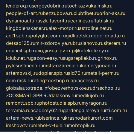
lenderoq.ru
sergeydobrin.ru
tochkazvuka.msk.ru
people-of-art.ru
bezzubova.ru
clubtibet.ru
orior-aks.ru
dynamoauto.ru
szk-favorit.ru
carlines.ru
flatnsk.ru
kingbolenskaner.ru
alex-motor.ru
astroline.net.ru
act1.spb.ru
polyglot.com.ru
gidlipetsk.ru
ooo-driada.ru
detsad125.ru
mir-zdoroviya.ru
bruslanovo.ru
siterem.ru
council.spb.ru
лодкипатриот.рф
kafekolizey.ru
iclub.net.ru
gazon-easy.ru
sugarepilekb.ru
grinox.ru
pylesostineco.ru
msts-ozarenie.ru
kameryjooan.ru
artemovskij.ru
dopler.spb.ru
aid70.ru
metall-perm.ru
ndm.msk.ru
ratingzooshop.ru
apiaccess.ru
globalautotrade.info
bezverhovskoe.ru
drsschool.ru
ZOOSMART.SPB.RU
dalakony.ru
medikijob.ru
remontt.spb.ru
photostudia.spb.ru
myragon.ru
terramia.ru
academy62.ru
gardengallereya.ru
rti.com.ru
artem-news.ru
biserinca.ru
krasnodarkurort.com
imshowtv.ru
mebel-v-tule.ru
mobtopik.ru
pcsecurity.net.ru
tool-sib.ru
multimetrunit.ru
sp-tour.ru