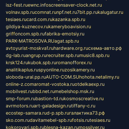
isz-fest.ru
ewnc.info
screensaver-clock.net.ru
volnav.spb.ru
comnat.ru
npf.net.ru
7bit.pp.ru
kalugatur.ru
tesiaes.ru
card.com.ru
kazanka.spb.ru
gildiya-kuznecov.ru
kameryboavision.ru
griffoncom.spb.ru
fabrika-emotsiy.ru
PARK-MATROSOVA.RU
agat.spb.ru
avtoyurist-moskva1.ru
hardware.org.ru
схема-авто.рф
dg-lab.ru
angrup.ru
recruiter.spb.ru
music8.spb.ru
krsk124.ru
kubok.spb.ru
romanofforex.ru
analitikaplus.ru
spyonline.ru
zosikamery.ru
sloboda-ural.pp.ru
AUTO-COM.SU
hohota.net
alimy.ru
online-z.com
aromat-vostoka.ru
otdelkaexp.ru
mobilvest.ru
bbd.net.ru
mebelshop.msk.ru
smp-forum.ru
bastion-td.ru
kosmoscreative.ru
avrmotors.ru
art-galadesign.ru
tiffany-c.ru
ecostep-samara.ru
d-p.spb.ru
галактика73.рф
sko.com.ru
davitamebel-spb.ru
fotsis.ru
tesiaes.ru
kokoroyari.spb.ru
blesna-kazan.ru
mossilver.ru