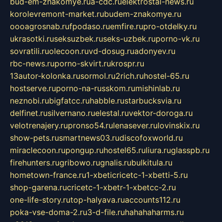
bud-em-znakomye.ru
a-cdc.ru
elektrostal-news.ru
korolevremont-market.ru
budem-znakomye.ru
oooagrosnab.ru
fpodaso.ru
emfire.ru
pro-otdelky.ru
ukrasotki.ru
seksuzbek.ru
seks-uzbek.ru
porno-vk.ru
sovratili.ru
olecoon.ru
vd-dosug.ru
adonyev.ru
rbc-news.ru
porno-skvirt.ru
krospr.ru
13autor-kolonka.ru
sormol.ru
2rich.ru
hostel-65.ru
hostserve.ru
porno-na-russkom.ru
mishinlab.ru
neznobi.ru
bigfatcc.ru
habble.ru
starbucksvia.ru
delfinet.ru
silvernano.ru
elestal.ru
vektor-doroga.ru
velotrenajery.ru
pronso54.ru
lenasever.ru
lovinskix.ru
show-pets.ru
smartnews03.ru
discofoxworld.ru
miraclecoon.ru
pongup.ru
hostel65.ru
liura.ru
glasspb.ru
firehunters.ru
gribowo.ru
gnalis.ru
bulkitula.ru
hometown-france.ru
1-xbeticricetc-1-xbetti-5.ru
shop-garena.ru
cricetc-1-xbetr-1-xbetcc-2.ru
one-life-story.ru
top-halyava.ru
accounts112.ru
poka-vse-doma-2.ru
3-d-file.ru
hahahaharms.ru