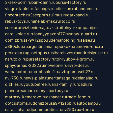
3-sex-porn.ru
ban-damn.ru
purse-factory.ru
viagra-tablet.ru
fasbags.ru
adler-jun.ru
bandamn.ru
fincontech.ru
3sexporn.ru
1mus.ru
darksand.ru
rebus-toys.ru
minelab-msk.ru
rtdco.ru
seo-prodvizhenie-sajtov-stroitelnyh-kompanij.ru
card-voice.ru
rulonnyygazon177.ru
snow-guard.ru
domizbrusa-9x12spb.ru
demaholding.ru
aalse.ru
a380club.ru
argentinamia.ru
perkoka.ru
movie-one.ru
perk-oka.ru
g-octopus.ru
sibarchives.ru
andreislyusar.ru
naruto-x.ru
pursefactory.ru
tor-lyubov-i-grom.ru
spayderhed-2022.ru
movieone.ru
evro-dez.ru
webamator.ru
ma-absolut1.ru
avtopomosch27.ru
nv-750.ru
news-plain.ru
nertansaga.ru
delanalad.ru
dizfiles.ru
youtubefree.ru
aria-family.ru
roadli.ru
planeta-samara.ru
mysmartbuy.ru
matrasy-kemerovo.ru
ashanet.ru
trade-farm.ru
dotcustoms.ru
domizbrusa9x12spb.ru
autodamp.ru
narasimha.ru
djcommodities.ru
nv750.ru
x-ton.ru