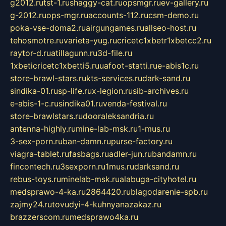
g2012.ru
tst-1.ru
shaggy-cat.ru
opsmgr.ru
ev-gallery.ru
g-2012.ru
ops-mgr.ru
accounts-112.ru
csm-demo.ru
poka-vse-doma2.ru
airgungames.ru
allseo-host.ru
tehosmotre.ru
varieta-yug.ru
cricetc1xbetr1xbetcc2.ru
raytor-d.ru
atillagunn.ru
3d-file.ru
1xbeticricetc1xbetti5.ru
uafoot-statti.ru
e-abis1c.ru
store-brawl-stars.ru
kts-services.ru
dark-sand.ru
sindika-01.ru
sp-life.ru
x-legion.ru
sib-archives.ru
e-abis-1-c.ru
sindika01.ru
venda-festival.ru
store-brawlstars.ru
dooraleksandria.ru
antenna-highly.ru
mine-lab-msk.ru
1-mus.ru
3-sex-porn.ru
ban-damn.ru
purse-factory.ru
viagra-tablet.ru
fasbags.ru
adler-jun.ru
bandamn.ru
fincontech.ru
3sexporn.ru
1mus.ru
darksand.ru
rebus-toys.ru
minelab-msk.ru
alabuga-cityhotel.ru
medsprawo-4-ka.ru
2864420.ru
blagodarenie-spb.ru
zajmy24.ru
tovudyi-4-kuhnyanazakaz.ru
brazzerscom.ru
medsprawo4ka.ru