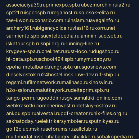
associaciya39.ru
primexpo.spb.ru
bezmorchin.ru
ia2.ru
cpt21.ru
ispecspb.ru
regahost.ru
kolosok-elita.ru
tae-kwon.ru
consrio.com.ru
insiam.ru
avegainfo.ru
archery161.ru
bigencyclica.ru
vlast16.ru
korru.net
sarmiento.spb.su
extelopedia.ru
lammin-suo.spb.ru
iskatour.spb.ru
snpi.org.ru
running-line.ru
krygeva-spa.ru
chel.net.ru
rust-loco.ru
dugshop.ru
hl-beta.spb.ru
school494.spb.ru
mymubaby.ru
epoha-metalband.ru
ngr.spb.ru
rusgosnews.com
dieselvostok.ru
24hostel.msk.ru
w-dev.ru
f-ship.ru
regsmi.ru
filmnetwork.ru
malinasp.ru
kinosvin.ru
h2o-salon.ru
malutkayork.ru
deltaprim.spb.ru
tango-perm.ru
gooddir.ru
sgv.su
multiki-online.com
webkrasotki.com
cherinvest.ru
detskiy-ostrov.ru
ankou.spb.ru
alvesta1.ru
pdf-creator.ru
nix-files.org.ru
sakhatoday.ru
elektrikersymboler.ru
sputnikyes.ru
golf2club.msk.ru
aeforums.ru
zallclub.ru
multimodal.msk.ru
habaigry.ru
haikko.ru
sobakopedia.ru