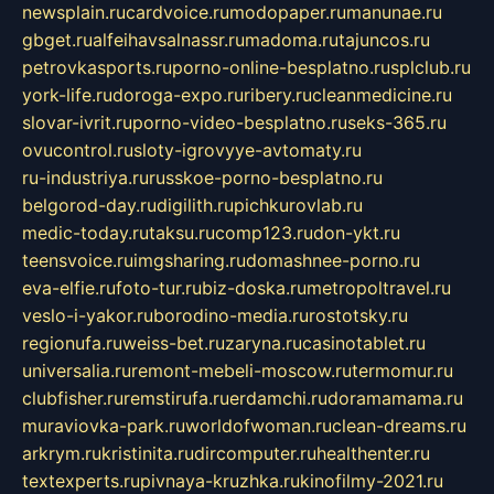
newsplain.ru
cardvoice.ru
modopaper.ru
manunae.ru
gbget.ru
alfeihavsalnassr.ru
madoma.ru
tajuncos.ru
petrovkasports.ru
porno-online-besplatno.ru
splclub.ru
york-life.ru
doroga-expo.ru
ribery.ru
cleanmedicine.ru
slovar-ivrit.ru
porno-video-besplatno.ru
seks-365.ru
ovucontrol.ru
sloty-igrovyye-avtomaty.ru
ru-industriya.ru
russkoe-porno-besplatno.ru
belgorod-day.ru
digilith.ru
pichkurovlab.ru
medic-today.ru
taksu.ru
comp123.ru
don-ykt.ru
teensvoice.ru
imgsharing.ru
domashnee-porno.ru
eva-elfie.ru
foto-tur.ru
biz-doska.ru
metropoltravel.ru
veslo-i-yakor.ru
borodino-media.ru
rostotsky.ru
regionufa.ru
weiss-bet.ru
zaryna.ru
casinotablet.ru
universalia.ru
remont-mebeli-moscow.ru
termomur.ru
clubfisher.ru
remstirufa.ru
erdamchi.ru
doramamama.ru
muraviovka-park.ru
worldofwoman.ru
clean-dreams.ru
arkrym.ru
kristinita.ru
dircomputer.ru
healthenter.ru
textexperts.ru
pivnaya-kruzhka.ru
kinofilmy-2021.ru