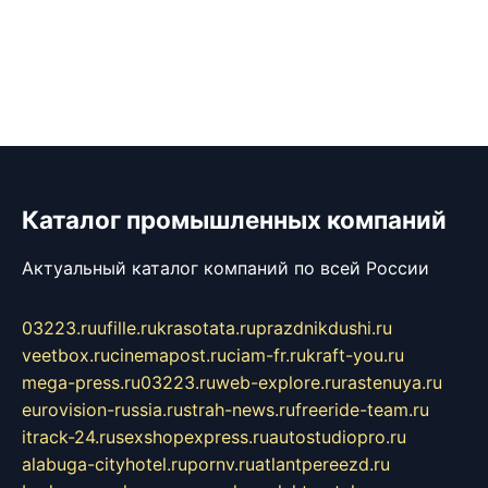
Каталог промышленных компаний
Актуальный каталог компаний по всей России
03223.ru
ufille.ru
krasotata.ru
prazdnikdushi.ru
veetbox.ru
cinemapost.ru
ciam-fr.ru
kraft-you.ru
mega-press.ru
03223.ru
web-explore.ru
rastenuya.ru
eurovision-russia.ru
strah-news.ru
freeride-team.ru
itrack-24.ru
sexshopexpress.ru
autostudiopro.ru
alabuga-cityhotel.ru
pornv.ru
atlantpereezd.ru