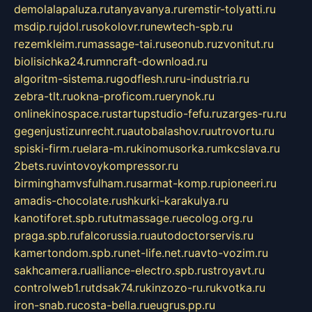
demolalapaluza.ru
tanyavanya.ru
remstir-tolyatti.ru
msdip.ru
jdol.ru
sokolovr.ru
newtech-spb.ru
rezemkleim.ru
massage-tai.ru
seonub.ru
zvonitut.ru
biolisichka24.ru
mncraft-download.ru
algoritm-sistema.ru
godflesh.ru
ru-industria.ru
zebra-tlt.ru
okna-proficom.ru
erynok.ru
onlinekinospace.ru
startupstudio-fefu.ru
zarges-ru.ru
gegenjustizunrecht.ru
autobalashov.ru
utrovortu.ru
spiski-firm.ru
elara-m.ru
kinomusorka.ru
mkcslava.ru
2bets.ru
vintovoykompressor.ru
birminghamvsfulham.ru
sarmat-komp.ru
pioneeri.ru
amadis-chocolate.ru
shkurki-karakulya.ru
kanotiforet.spb.ru
tutmassage.ru
ecolog.org.ru
praga.spb.ru
falcorussia.ru
autodoctorservis.ru
kamertondom.spb.ru
net-life.net.ru
avto-vozim.ru
sakhcamera.ru
alliance-electro.spb.ru
stroyavt.ru
controlweb1.ru
tdsak74.ru
kinzozo-ru.ru
kvotka.ru
iron-snab.ru
costa-bella.ru
eugrus.pp.ru