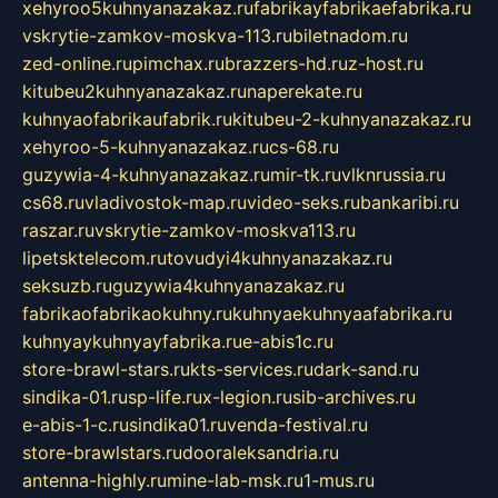
xehyroo5kuhnyanazakaz.ru
fabrikayfabrikaefabrika.ru
vskrytie-zamkov-moskva-113.ru
biletnadom.ru
zed-online.ru
pimchax.ru
brazzers-hd.ru
z-host.ru
kitubeu2kuhnyanazakaz.ru
naperekate.ru
kuhnyaofabrikaufabrik.ru
kitubeu-2-kuhnyanazakaz.ru
xehyroo-5-kuhnyanazakaz.ru
cs-68.ru
guzywia-4-kuhnyanazakaz.ru
mir-tk.ru
vlknrussia.ru
cs68.ru
vladivostok-map.ru
video-seks.ru
bankaribi.ru
raszar.ru
vskrytie-zamkov-moskva113.ru
lipetsktelecom.ru
tovudyi4kuhnyanazakaz.ru
seksuzb.ru
guzywia4kuhnyanazakaz.ru
fabrikaofabrikaokuhny.ru
kuhnyaekuhnyaafabrika.ru
kuhnyaykuhnyayfabrika.ru
e-abis1c.ru
store-brawl-stars.ru
kts-services.ru
dark-sand.ru
sindika-01.ru
sp-life.ru
x-legion.ru
sib-archives.ru
e-abis-1-c.ru
sindika01.ru
venda-festival.ru
store-brawlstars.ru
dooraleksandria.ru
antenna-highly.ru
mine-lab-msk.ru
1-mus.ru