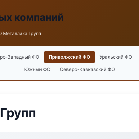
ых компаний
О Металлика Групп
ро-Западный ФО
Приволжский ФО
Уральский ФО
Южный ФО
Северо-Кавказский ФО
Групп