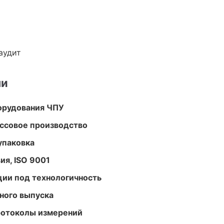
аудит
ми
орудования ЧПУ
ассовое производство
упаковка
ия, ISO 9001
ции под технологичность
ного выпуска
ротоколы измерений