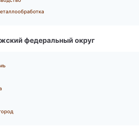
зводство
металлообработка
лжский федеральный округ
мь
а
город