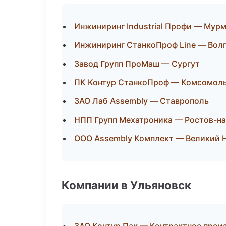
Инжиниринг Industrial Профи — Мур
Инжиниринг СтанкоПроф Line — Вол
Завод Групп ПроМаш — Сургут
ПК Контур СтанкоПроф — Комсомоль
ЗАО Лаб Assembly — Ставрополь
НПП Групп Мехатроника — Ростов-н
ООО Assembly Комплект — Великий 
Компании в Ульяновск