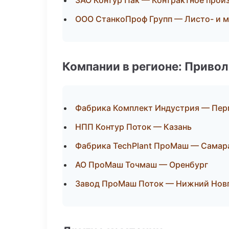
ЗАО Контур Пак — Контрактное прои
ООО СтанкоПроф Групп — Листо- и 
Компании в регионе: Приво
Фабрика Комплект Индустрия — Пер
НПП Контур Поток — Казань
Фабрика TechPlant ПроМаш — Самар
АО ПроМаш Точмаш — Оренбург
Завод ПроМаш Поток — Нижний Нов