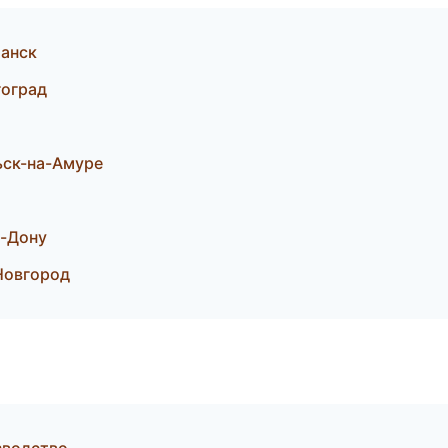
манск
гоград
ск-на-Амуре
а-Дону
Новгород