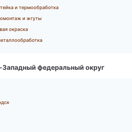
тейка и термообработка
ромонтаж и жгуты
вая окраска
металлообработка
о-Западный федеральный округ
одск