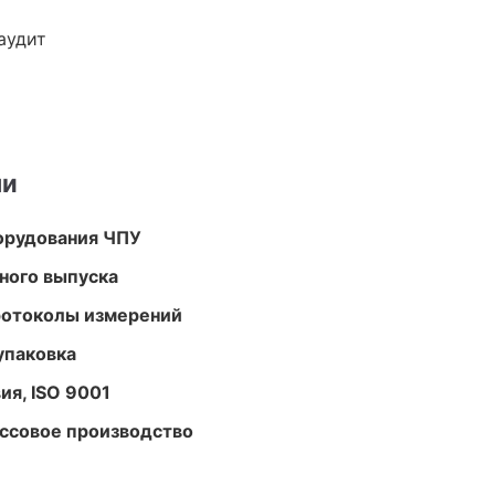
аудит
ми
орудования ЧПУ
ного выпуска
ротоколы измерений
упаковка
ия, ISO 9001
ассовое производство