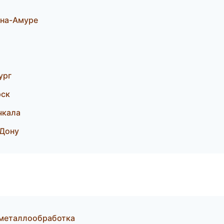
на-Амуре
ург
рск
чкала
-Дону
 металлообработка