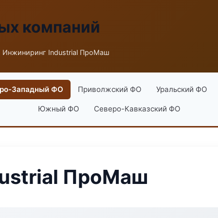
ых компаний
 Инжиниринг Industrial ПроМаш
ро-Западный ФО
Приволжский ФО
Уральский ФО
Южный ФО
Северо-Кавказский ФО
ustrial ПроМаш