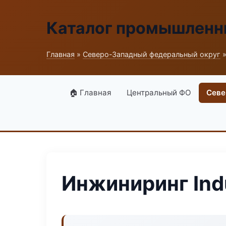
Каталог промышленн
Главная
»
Северо-Западный федеральный округ
»
🏠 Главная
Центральный ФО
Севе
Инжиниринг Ind