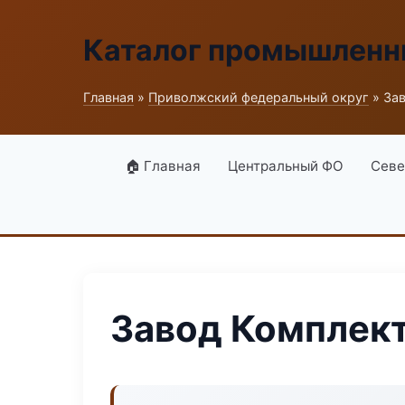
Каталог промышленн
Главная
»
Приволжский федеральный округ
» За
🏠 Главная
Центральный ФО
Севе
Завод Комплект