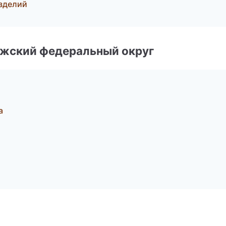
зделий
лжский федеральный округ
а