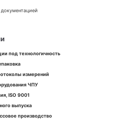
е документацией
ми
ции под технологичность
упаковка
ротоколы измерений
орудования ЧПУ
ия, ISO 9001
ного выпуска
ассовое производство