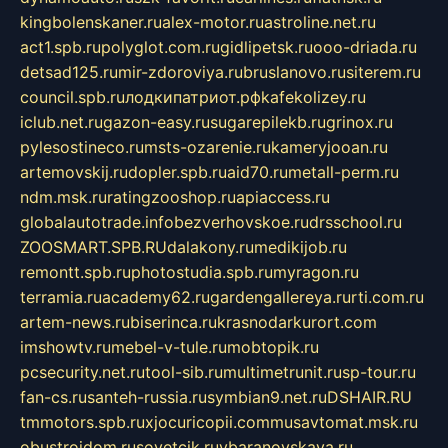
kingbolenskaner.ru
alex-motor.ru
astroline.net.ru
act1.spb.ru
polyglot.com.ru
gidlipetsk.ru
ooo-driada.ru
detsad125.ru
mir-zdoroviya.ru
bruslanovo.ru
siterem.ru
council.spb.ru
лодкипатриот.рф
kafekolizey.ru
iclub.net.ru
gazon-easy.ru
sugarepilekb.ru
grinox.ru
pylesostineco.ru
msts-ozarenie.ru
kameryjooan.ru
artemovskij.ru
dopler.spb.ru
aid70.ru
metall-perm.ru
ndm.msk.ru
ratingzooshop.ru
apiaccess.ru
globalautotrade.info
bezverhovskoe.ru
drsschool.ru
ZOOSMART.SPB.RU
dalakony.ru
medikijob.ru
remontt.spb.ru
photostudia.spb.ru
myragon.ru
terramia.ru
academy62.ru
gardengallereya.ru
rti.com.ru
artem-news.ru
biserinca.ru
krasnodarkurort.com
imshowtv.ru
mebel-v-tule.ru
mobtopik.ru
pcsecurity.net.ru
tool-sib.ru
multimetrunit.ru
sp-tour.ru
fan-cs.ru
santeh-russia.ru
symbian9.net.ru
DSHAIR.RU
tmmotors.spb.ru
xjocuricopii.com
musavtomat.msk.ru
obustrojdom.ru
sovetcik.ru
ybaranovskaya.ru