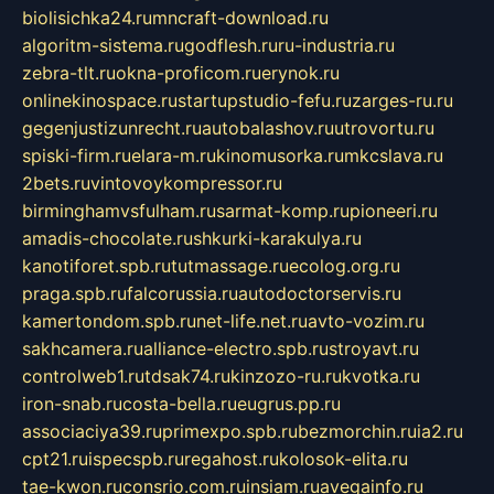
biolisichka24.ru
mncraft-download.ru
algoritm-sistema.ru
godflesh.ru
ru-industria.ru
zebra-tlt.ru
okna-proficom.ru
erynok.ru
onlinekinospace.ru
startupstudio-fefu.ru
zarges-ru.ru
gegenjustizunrecht.ru
autobalashov.ru
utrovortu.ru
spiski-firm.ru
elara-m.ru
kinomusorka.ru
mkcslava.ru
2bets.ru
vintovoykompressor.ru
birminghamvsfulham.ru
sarmat-komp.ru
pioneeri.ru
amadis-chocolate.ru
shkurki-karakulya.ru
kanotiforet.spb.ru
tutmassage.ru
ecolog.org.ru
praga.spb.ru
falcorussia.ru
autodoctorservis.ru
kamertondom.spb.ru
net-life.net.ru
avto-vozim.ru
sakhcamera.ru
alliance-electro.spb.ru
stroyavt.ru
controlweb1.ru
tdsak74.ru
kinzozo-ru.ru
kvotka.ru
iron-snab.ru
costa-bella.ru
eugrus.pp.ru
associaciya39.ru
primexpo.spb.ru
bezmorchin.ru
ia2.ru
cpt21.ru
ispecspb.ru
regahost.ru
kolosok-elita.ru
tae-kwon.ru
consrio.com.ru
insiam.ru
avegainfo.ru