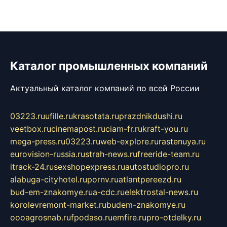
Каталог промышленных компаний
Актуальный каталог компаний по всей России
03223.ru
ufille.ru
krasotata.ru
prazdnikdushi.ru
veetbox.ru
cinemapost.ru
ciam-fr.ru
kraft-you.ru
mega-press.ru
03223.ru
web-explore.ru
rastenuya.ru
eurovision-russia.ru
strah-news.ru
freeride-team.ru
itrack-24.ru
sexshopexpress.ru
autostudiopro.ru
alabuga-cityhotel.ru
pornv.ru
atlantpereezd.ru
bud-em-znakomye.ru
a-cdc.ru
elektrostal-news.ru
korolevremont-market.ru
budem-znakomye.ru
oooagrosnab.ru
fpodaso.ru
emfire.ru
pro-otdelky.ru