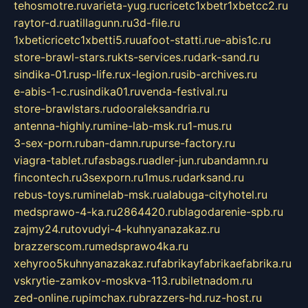
tehosmotre.ru
varieta-yug.ru
cricetc1xbetr1xbetcc2.ru
raytor-d.ru
atillagunn.ru
3d-file.ru
1xbeticricetc1xbetti5.ru
uafoot-statti.ru
e-abis1c.ru
store-brawl-stars.ru
kts-services.ru
dark-sand.ru
sindika-01.ru
sp-life.ru
x-legion.ru
sib-archives.ru
e-abis-1-c.ru
sindika01.ru
venda-festival.ru
store-brawlstars.ru
dooraleksandria.ru
antenna-highly.ru
mine-lab-msk.ru
1-mus.ru
3-sex-porn.ru
ban-damn.ru
purse-factory.ru
viagra-tablet.ru
fasbags.ru
adler-jun.ru
bandamn.ru
fincontech.ru
3sexporn.ru
1mus.ru
darksand.ru
rebus-toys.ru
minelab-msk.ru
alabuga-cityhotel.ru
medsprawo-4-ka.ru
2864420.ru
blagodarenie-spb.ru
zajmy24.ru
tovudyi-4-kuhnyanazakaz.ru
brazzerscom.ru
medsprawo4ka.ru
xehyroo5kuhnyanazakaz.ru
fabrikayfabrikaefabrika.ru
vskrytie-zamkov-moskva-113.ru
biletnadom.ru
zed-online.ru
pimchax.ru
brazzers-hd.ru
z-host.ru