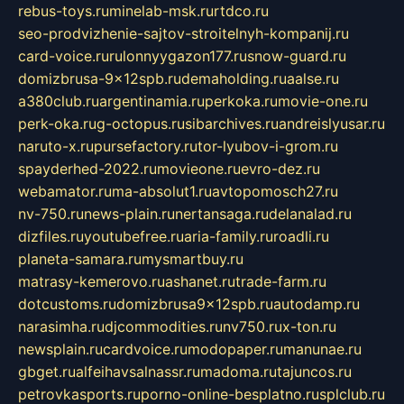
rebus-toys.ru
minelab-msk.ru
rtdco.ru
seo-prodvizhenie-sajtov-stroitelnyh-kompanij.ru
card-voice.ru
rulonnyygazon177.ru
snow-guard.ru
domizbrusa-9x12spb.ru
demaholding.ru
aalse.ru
a380club.ru
argentinamia.ru
perkoka.ru
movie-one.ru
perk-oka.ru
g-octopus.ru
sibarchives.ru
andreislyusar.ru
naruto-x.ru
pursefactory.ru
tor-lyubov-i-grom.ru
spayderhed-2022.ru
movieone.ru
evro-dez.ru
webamator.ru
ma-absolut1.ru
avtopomosch27.ru
nv-750.ru
news-plain.ru
nertansaga.ru
delanalad.ru
dizfiles.ru
youtubefree.ru
aria-family.ru
roadli.ru
planeta-samara.ru
mysmartbuy.ru
matrasy-kemerovo.ru
ashanet.ru
trade-farm.ru
dotcustoms.ru
domizbrusa9x12spb.ru
autodamp.ru
narasimha.ru
djcommodities.ru
nv750.ru
x-ton.ru
newsplain.ru
cardvoice.ru
modopaper.ru
manunae.ru
gbget.ru
alfeihavsalnassr.ru
madoma.ru
tajuncos.ru
petrovkasports.ru
porno-online-besplatno.ru
splclub.ru