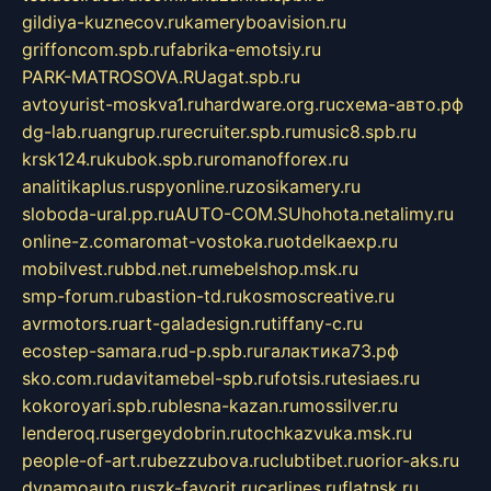
gildiya-kuznecov.ru
kameryboavision.ru
griffoncom.spb.ru
fabrika-emotsiy.ru
PARK-MATROSOVA.RU
agat.spb.ru
avtoyurist-moskva1.ru
hardware.org.ru
схема-авто.рф
dg-lab.ru
angrup.ru
recruiter.spb.ru
music8.spb.ru
krsk124.ru
kubok.spb.ru
romanofforex.ru
analitikaplus.ru
spyonline.ru
zosikamery.ru
sloboda-ural.pp.ru
AUTO-COM.SU
hohota.net
alimy.ru
online-z.com
aromat-vostoka.ru
otdelkaexp.ru
mobilvest.ru
bbd.net.ru
mebelshop.msk.ru
smp-forum.ru
bastion-td.ru
kosmoscreative.ru
avrmotors.ru
art-galadesign.ru
tiffany-c.ru
ecostep-samara.ru
d-p.spb.ru
галактика73.рф
sko.com.ru
davitamebel-spb.ru
fotsis.ru
tesiaes.ru
kokoroyari.spb.ru
blesna-kazan.ru
mossilver.ru
lenderoq.ru
sergeydobrin.ru
tochkazvuka.msk.ru
people-of-art.ru
bezzubova.ru
clubtibet.ru
orior-aks.ru
dynamoauto.ru
szk-favorit.ru
carlines.ru
flatnsk.ru