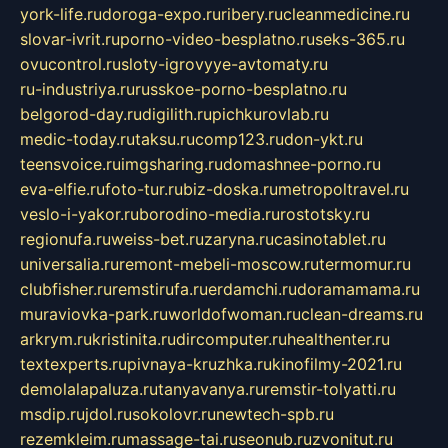
york-life.ru
doroga-expo.ru
ribery.ru
cleanmedicine.ru
slovar-ivrit.ru
porno-video-besplatno.ru
seks-365.ru
ovucontrol.ru
sloty-igrovyye-avtomaty.ru
ru-industriya.ru
russkoe-porno-besplatno.ru
belgorod-day.ru
digilith.ru
pichkurovlab.ru
medic-today.ru
taksu.ru
comp123.ru
don-ykt.ru
teensvoice.ru
imgsharing.ru
domashnee-porno.ru
eva-elfie.ru
foto-tur.ru
biz-doska.ru
metropoltravel.ru
veslo-i-yakor.ru
borodino-media.ru
rostotsky.ru
regionufa.ru
weiss-bet.ru
zaryna.ru
casinotablet.ru
universalia.ru
remont-mebeli-moscow.ru
termomur.ru
clubfisher.ru
remstirufa.ru
erdamchi.ru
doramamama.ru
muraviovka-park.ru
worldofwoman.ru
clean-dreams.ru
arkrym.ru
kristinita.ru
dircomputer.ru
healthenter.ru
textexperts.ru
pivnaya-kruzhka.ru
kinofilmy-2021.ru
demolalapaluza.ru
tanyavanya.ru
remstir-tolyatti.ru
msdip.ru
jdol.ru
sokolovr.ru
newtech-spb.ru
rezemkleim.ru
massage-tai.ru
seonub.ru
zvonitut.ru