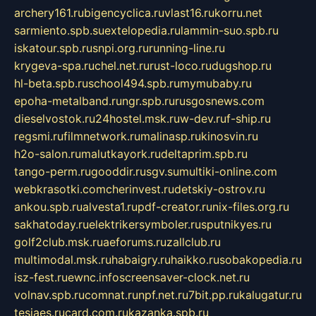
archery161.ru
bigencyclica.ru
vlast16.ru
korru.net
sarmiento.spb.su
extelopedia.ru
lammin-suo.spb.ru
iskatour.spb.ru
snpi.org.ru
running-line.ru
krygeva-spa.ru
chel.net.ru
rust-loco.ru
dugshop.ru
hl-beta.spb.ru
school494.spb.ru
mymubaby.ru
epoha-metalband.ru
ngr.spb.ru
rusgosnews.com
dieselvostok.ru
24hostel.msk.ru
w-dev.ru
f-ship.ru
regsmi.ru
filmnetwork.ru
malinasp.ru
kinosvin.ru
h2o-salon.ru
malutkayork.ru
deltaprim.spb.ru
tango-perm.ru
gooddir.ru
sgv.su
multiki-online.com
webkrasotki.com
cherinvest.ru
detskiy-ostrov.ru
ankou.spb.ru
alvesta1.ru
pdf-creator.ru
nix-files.org.ru
sakhatoday.ru
elektrikersymboler.ru
sputnikyes.ru
golf2club.msk.ru
aeforums.ru
zallclub.ru
multimodal.msk.ru
habaigry.ru
haikko.ru
sobakopedia.ru
isz-fest.ru
ewnc.info
screensaver-clock.net.ru
volnav.spb.ru
comnat.ru
npf.net.ru
7bit.pp.ru
kalugatur.ru
tesiaes.ru
card.com.ru
kazanka.spb.ru