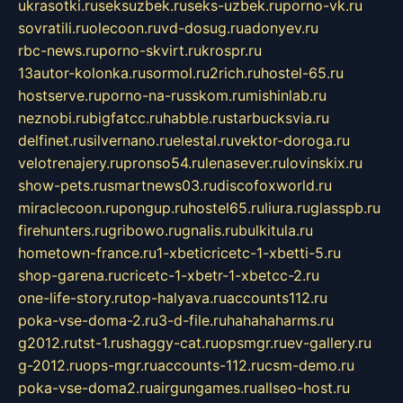
ukrasotki.ru
seksuzbek.ru
seks-uzbek.ru
porno-vk.ru
sovratili.ru
olecoon.ru
vd-dosug.ru
adonyev.ru
rbc-news.ru
porno-skvirt.ru
krospr.ru
13autor-kolonka.ru
sormol.ru
2rich.ru
hostel-65.ru
hostserve.ru
porno-na-russkom.ru
mishinlab.ru
neznobi.ru
bigfatcc.ru
habble.ru
starbucksvia.ru
delfinet.ru
silvernano.ru
elestal.ru
vektor-doroga.ru
velotrenajery.ru
pronso54.ru
lenasever.ru
lovinskix.ru
show-pets.ru
smartnews03.ru
discofoxworld.ru
miraclecoon.ru
pongup.ru
hostel65.ru
liura.ru
glasspb.ru
firehunters.ru
gribowo.ru
gnalis.ru
bulkitula.ru
hometown-france.ru
1-xbeticricetc-1-xbetti-5.ru
shop-garena.ru
cricetc-1-xbetr-1-xbetcc-2.ru
one-life-story.ru
top-halyava.ru
accounts112.ru
poka-vse-doma-2.ru
3-d-file.ru
hahahaharms.ru
g2012.ru
tst-1.ru
shaggy-cat.ru
opsmgr.ru
ev-gallery.ru
g-2012.ru
ops-mgr.ru
accounts-112.ru
csm-demo.ru
poka-vse-doma2.ru
airgungames.ru
allseo-host.ru