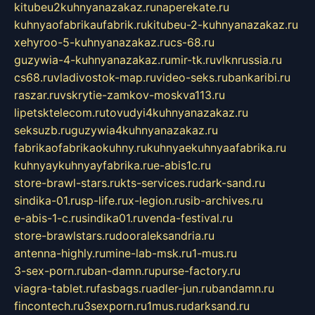
kitubeu2kuhnyanazakaz.ru
naperekate.ru
kuhnyaofabrikaufabrik.ru
kitubeu-2-kuhnyanazakaz.ru
xehyroo-5-kuhnyanazakaz.ru
cs-68.ru
guzywia-4-kuhnyanazakaz.ru
mir-tk.ru
vlknrussia.ru
cs68.ru
vladivostok-map.ru
video-seks.ru
bankaribi.ru
raszar.ru
vskrytie-zamkov-moskva113.ru
lipetsktelecom.ru
tovudyi4kuhnyanazakaz.ru
seksuzb.ru
guzywia4kuhnyanazakaz.ru
fabrikaofabrikaokuhny.ru
kuhnyaekuhnyaafabrika.ru
kuhnyaykuhnyayfabrika.ru
e-abis1c.ru
store-brawl-stars.ru
kts-services.ru
dark-sand.ru
sindika-01.ru
sp-life.ru
x-legion.ru
sib-archives.ru
e-abis-1-c.ru
sindika01.ru
venda-festival.ru
store-brawlstars.ru
dooraleksandria.ru
antenna-highly.ru
mine-lab-msk.ru
1-mus.ru
3-sex-porn.ru
ban-damn.ru
purse-factory.ru
viagra-tablet.ru
fasbags.ru
adler-jun.ru
bandamn.ru
fincontech.ru
3sexporn.ru
1mus.ru
darksand.ru