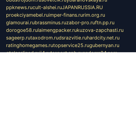
ppknews.ru
cult-alshei.ru
JAPANRUSSIA.RU
proekciyamebel.ru
imper-finans.ru
rim.org.ru
glamourai.ru
brassminus.ru
zabor-pro.ru
ftn.pp.ru
dorogoe58.ru
laimengpacker.ru
kuzova-zapchasti.ru
sageerp.ru
taxodrom.ru
dsrazvitie.ru
hardcity.net.ru
ratinghomegames.ru
topservice25.ru
gubernyan.ru
gtglasslined.ru
ii4.ru
tssport.spb.ru
andorra24.com
blackwallstreet.ru
oboimos.ru
optim-doors.com.ru
ikuch.ru
nycr.org.ru
npa21.ru
vremya-ch.spb.ru
desert000.ru
ivtorgi.ru
ifiori.ru
catalog-statei.ru
dcv.org.ru
spetsmaster174.ru
ipkameryhiseeu.ru
dum26.ru
ruspol.spb.ru
fr-opendp.ru
kam-solnyshko.ru
cheyenne-arapaho.ru
sevzapmetal.spb.ru
ted-lapidus.spb.ru
parasite-eliminator.ru
sigma-complete.ru
modernworld.ru
dama-moda.ru
eholot-group.ru
sk-nvkz.ru
DRONGOLD.RU
democratia2.ru
i-farmer.ru
mass-sport.org