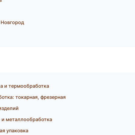
ь
 Новгород
а и термообработка
отка: токарная, фрезерная
 изделий
 и металлообработка
ая упаковка