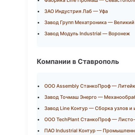
Фабрика Line ПроМаш — Севастопол
ЗАО Индустрия Лаб — Уфа
Завод Групп Мехатроника — Великий
Завод Модуль Industrial — Воронеж
Компании в Ставрополь
ООО Assembly СтанкоПроф — Литейк
Завод Точмаш Энерго — Механообраб
Завод Line Контур — Сборка узлов и
ООО TechPlant СтанкоПроф — Листо-
ПАО Industrial Контур — Промышленн