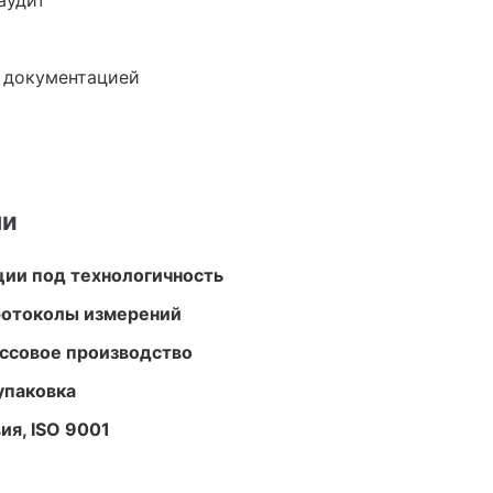
аудит
е документацией
ми
ции под технологичность
ротоколы измерений
ассовое производство
упаковка
ия, ISO 9001