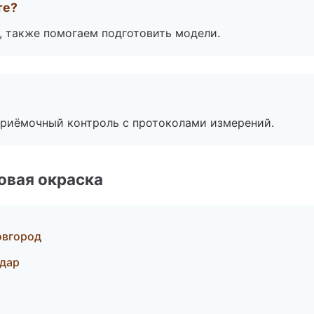
те?
, также помогаем подготовить модели.
приёмочный контроль с протоколами измерений.
овая окраска
овгород
одар