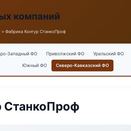
ых компаний
г
» Фабрика Контур СтанкоПроф
ро-Западный ФО
Приволжский ФО
Уральский ФО
Южный ФО
Северо-Кавказский ФО
р СтанкоПроф