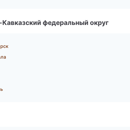
о-Кавказский федеральный округ
орск
ала
ль