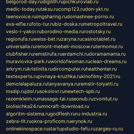
belgorod-day.ru
digilith.ru
pichkurovlab.ru
medic-today.ru
taksu.ru
comp123.ru
don-ykt.ru
teensvoice.ru
imgsharing.ru
domashnee-porno.ru
eva-elfie.ru
foto-tur.ru
biz-doska.ru
metropoltravel.ru
veslo-i-yakor.ru
borodino-media.ru
rostotsky.ru
regionufa.ru
weiss-bet.ru
zaryna.ru
casinotablet.ru
universalia.ru
remont-mebeli-moscow.ru
termomur.ru
clubfisher.ru
remstirufa.ru
erdamchi.ru
doramamama.ru
muraviovka-park.ru
worldofwoman.ru
clean-dreams.ru
arkrym.ru
kristinita.ru
dircomputer.ru
healthenter.ru
textexperts.ru
pivnaya-kruzhka.ru
kinofilmy-2021.ru
demolalapaluza.ru
tanyavanya.ru
remstir-tolyatti.ru
msdip.ru
jdol.ru
sokolovr.ru
newtech-spb.ru
rezemkleim.ru
massage-tai.ru
seonub.ru
zvonitut.ru
biolisichka24.ru
mncraft-download.ru
algoritm-sistema.ru
godflesh.ru
ru-industria.ru
zebra-tlt.ru
okna-proficom.ru
erynok.ru
onlinekinospace.ru
startupstudio-fefu.ru
zarges-ru.ru