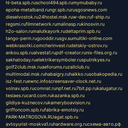
hl-beta.spb.ru
school494.spb.ru
mymubaby.ru
epoha-metalband.ru
ngr.spb.ru
rusgosnews.com
dieselvostok.ru
24hostel.msk.ru
w-dev.ru
f-ship.ru
regsmi.ru
filmnetwork.ru
malinasp.ru
kinosvin.ru
h2o-salon.ru
malutkayork.ru
deltaprim.spb.ru
tango-perm.ru
gooddir.ru
sgv.su
multiki-online.com
webkrasotki.com
cherinvest.ru
detskiy-ostrov.ru
ankou.spb.ru
alvesta1.ru
pdf-creator.ru
nix-files.org.ru
sakhatoday.ru
elektrikersymboler.ru
sputnikyes.ru
golf2club.msk.ru
aeforums.ru
zallclub.ru
multimodal.msk.ru
habaigry.ru
haikko.ru
sobakopedia.ru
isz-fest.ru
ewnc.info
screensaver-clock.net.ru
volnav.spb.ru
comnat.ru
npf.net.ru
7bit.pp.ru
kalugatur.ru
tesiaes.ru
card.com.ru
kazanka.spb.ru
gildiya-kuznecov.ru
kameryboavision.ru
griffoncom.spb.ru
fabrika-emotsiy.ru
PARK-MATROSOVA.RU
agat.spb.ru
avtoyurist-moskva1.ru
hardware.org.ru
схема-авто.рф