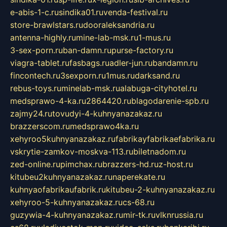
e-abis-1-c.ru
sindika01.ru
venda-festival.ru
store-brawlstars.ru
dooraleksandria.ru
antenna-highly.ru
mine-lab-msk.ru
1-mus.ru
3-sex-porn.ru
ban-damn.ru
purse-factory.ru
viagra-tablet.ru
fasbags.ru
adler-jun.ru
bandamn.ru
fincontech.ru
3sexporn.ru
1mus.ru
darksand.ru
rebus-toys.ru
minelab-msk.ru
alabuga-cityhotel.ru
medsprawo-4-ka.ru
2864420.ru
blagodarenie-spb.ru
zajmy24.ru
tovudyi-4-kuhnyanazakaz.ru
brazzerscom.ru
medsprawo4ka.ru
xehyroo5kuhnyanazakaz.ru
fabrikayfabrikaefabrika.ru
vskrytie-zamkov-moskva-113.ru
biletnadom.ru
zed-online.ru
pimchax.ru
brazzers-hd.ru
z-host.ru
kitubeu2kuhnyanazakaz.ru
naperekate.ru
kuhnyaofabrikaufabrik.ru
kitubeu-2-kuhnyanazakaz.ru
xehyroo-5-kuhnyanazakaz.ru
cs-68.ru
guzywia-4-kuhnyanazakaz.ru
mir-tk.ru
vlknrussia.ru