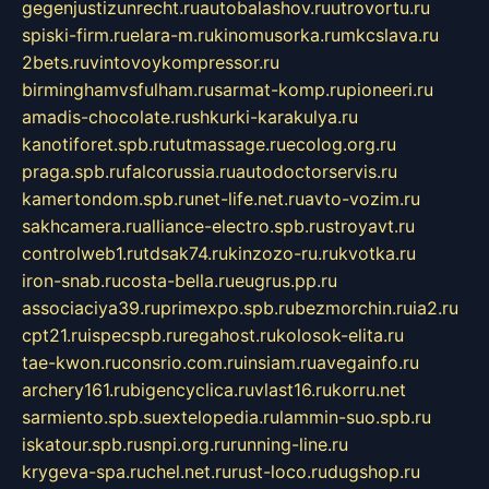
gegenjustizunrecht.ru
autobalashov.ru
utrovortu.ru
spiski-firm.ru
elara-m.ru
kinomusorka.ru
mkcslava.ru
2bets.ru
vintovoykompressor.ru
birminghamvsfulham.ru
sarmat-komp.ru
pioneeri.ru
amadis-chocolate.ru
shkurki-karakulya.ru
kanotiforet.spb.ru
tutmassage.ru
ecolog.org.ru
praga.spb.ru
falcorussia.ru
autodoctorservis.ru
kamertondom.spb.ru
net-life.net.ru
avto-vozim.ru
sakhcamera.ru
alliance-electro.spb.ru
stroyavt.ru
controlweb1.ru
tdsak74.ru
kinzozo-ru.ru
kvotka.ru
iron-snab.ru
costa-bella.ru
eugrus.pp.ru
associaciya39.ru
primexpo.spb.ru
bezmorchin.ru
ia2.ru
cpt21.ru
ispecspb.ru
regahost.ru
kolosok-elita.ru
tae-kwon.ru
consrio.com.ru
insiam.ru
avegainfo.ru
archery161.ru
bigencyclica.ru
vlast16.ru
korru.net
sarmiento.spb.su
extelopedia.ru
lammin-suo.spb.ru
iskatour.spb.ru
snpi.org.ru
running-line.ru
krygeva-spa.ru
chel.net.ru
rust-loco.ru
dugshop.ru