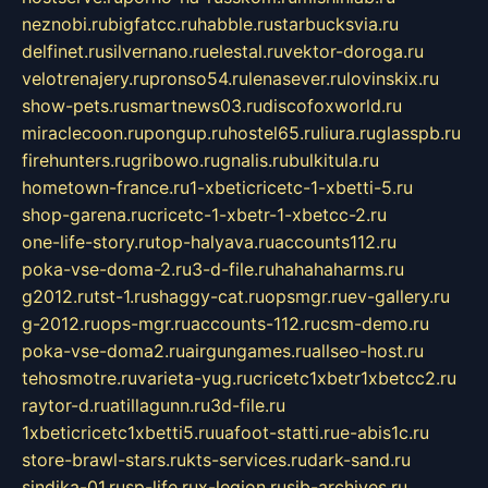
neznobi.ru
bigfatcc.ru
habble.ru
starbucksvia.ru
delfinet.ru
silvernano.ru
elestal.ru
vektor-doroga.ru
velotrenajery.ru
pronso54.ru
lenasever.ru
lovinskix.ru
show-pets.ru
smartnews03.ru
discofoxworld.ru
miraclecoon.ru
pongup.ru
hostel65.ru
liura.ru
glasspb.ru
firehunters.ru
gribowo.ru
gnalis.ru
bulkitula.ru
hometown-france.ru
1-xbeticricetc-1-xbetti-5.ru
shop-garena.ru
cricetc-1-xbetr-1-xbetcc-2.ru
one-life-story.ru
top-halyava.ru
accounts112.ru
poka-vse-doma-2.ru
3-d-file.ru
hahahaharms.ru
g2012.ru
tst-1.ru
shaggy-cat.ru
opsmgr.ru
ev-gallery.ru
g-2012.ru
ops-mgr.ru
accounts-112.ru
csm-demo.ru
poka-vse-doma2.ru
airgungames.ru
allseo-host.ru
tehosmotre.ru
varieta-yug.ru
cricetc1xbetr1xbetcc2.ru
raytor-d.ru
atillagunn.ru
3d-file.ru
1xbeticricetc1xbetti5.ru
uafoot-statti.ru
e-abis1c.ru
store-brawl-stars.ru
kts-services.ru
dark-sand.ru
sindika-01.ru
sp-life.ru
x-legion.ru
sib-archives.ru