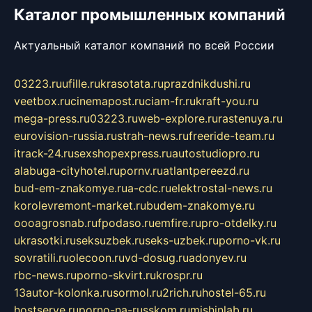
Каталог промышленных компаний
Актуальный каталог компаний по всей России
03223.ru
ufille.ru
krasotata.ru
prazdnikdushi.ru
veetbox.ru
cinemapost.ru
ciam-fr.ru
kraft-you.ru
mega-press.ru
03223.ru
web-explore.ru
rastenuya.ru
eurovision-russia.ru
strah-news.ru
freeride-team.ru
itrack-24.ru
sexshopexpress.ru
autostudiopro.ru
alabuga-cityhotel.ru
pornv.ru
atlantpereezd.ru
bud-em-znakomye.ru
a-cdc.ru
elektrostal-news.ru
korolevremont-market.ru
budem-znakomye.ru
oooagrosnab.ru
fpodaso.ru
emfire.ru
pro-otdelky.ru
ukrasotki.ru
seksuzbek.ru
seks-uzbek.ru
porno-vk.ru
sovratili.ru
olecoon.ru
vd-dosug.ru
adonyev.ru
rbc-news.ru
porno-skvirt.ru
krospr.ru
13autor-kolonka.ru
sormol.ru
2rich.ru
hostel-65.ru
hostserve.ru
porno-na-russkom.ru
mishinlab.ru