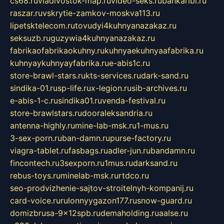
cs68.ru
vladivostok-map.ru
video-seks.ru
bankaribi.ru
raszar.ru
vskrytie-zamkov-moskva113.ru
lipetsktelecom.ru
tovudyi4kuhnyanazakaz.ru
seksuzb.ru
guzywia4kuhnyanazakaz.ru
fabrikaofabrikaokuhny.ru
kuhnyaekuhnyaafabrika.ru
kuhnyaykuhnyayfabrika.ru
e-abis1c.ru
store-brawl-stars.ru
kts-services.ru
dark-sand.ru
sindika-01.ru
sp-life.ru
x-legion.ru
sib-archives.ru
e-abis-1-c.ru
sindika01.ru
venda-festival.ru
store-brawlstars.ru
dooraleksandria.ru
antenna-highly.ru
mine-lab-msk.ru
1-mus.ru
3-sex-porn.ru
ban-damn.ru
purse-factory.ru
viagra-tablet.ru
fasbags.ru
adler-jun.ru
bandamn.ru
fincontech.ru
3sexporn.ru
1mus.ru
darksand.ru
rebus-toys.ru
minelab-msk.ru
rtdco.ru
seo-prodvizhenie-sajtov-stroitelnyh-kompanij.ru
card-voice.ru
rulonnyygazon177.ru
snow-guard.ru
domizbrusa-9x12spb.ru
demaholding.ru
aalse.ru