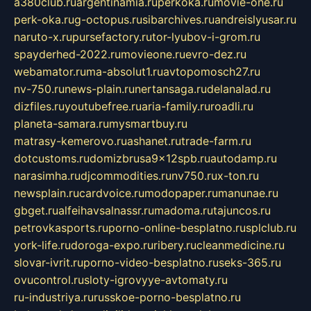
a380club.ru
argentinamia.ru
perkoka.ru
movie-one.ru
perk-oka.ru
g-octopus.ru
sibarchives.ru
andreislyusar.ru
naruto-x.ru
pursefactory.ru
tor-lyubov-i-grom.ru
spayderhed-2022.ru
movieone.ru
evro-dez.ru
webamator.ru
ma-absolut1.ru
avtopomosch27.ru
nv-750.ru
news-plain.ru
nertansaga.ru
delanalad.ru
dizfiles.ru
youtubefree.ru
aria-family.ru
roadli.ru
planeta-samara.ru
mysmartbuy.ru
matrasy-kemerovo.ru
ashanet.ru
trade-farm.ru
dotcustoms.ru
domizbrusa9x12spb.ru
autodamp.ru
narasimha.ru
djcommodities.ru
nv750.ru
x-ton.ru
newsplain.ru
cardvoice.ru
modopaper.ru
manunae.ru
gbget.ru
alfeihavsalnassr.ru
madoma.ru
tajuncos.ru
petrovkasports.ru
porno-online-besplatno.ru
splclub.ru
york-life.ru
doroga-expo.ru
ribery.ru
cleanmedicine.ru
slovar-ivrit.ru
porno-video-besplatno.ru
seks-365.ru
ovucontrol.ru
sloty-igrovyye-avtomaty.ru
ru-industriya.ru
russkoe-porno-besplatno.ru