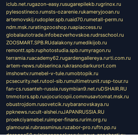
iclub.net.ru
gazon-easy.ru
sugarepilekb.ru
grinox.ru
pylesostineco.ru
msts-ozarenie.ru
kameryjooan.ru
artemovskij.ru
dopler.spb.ru
aid70.ru
metall-perm.ru
ndm.msk.ru
ratingzooshop.ru
apiaccess.ru
globalautotrade.info
bezverhovskoe.ru
drsschool.ru
ZOOSMART.SPB.RU
dalakony.ru
medikijob.ru
remontt.spb.ru
photostudia.spb.ru
myragon.ru
terramia.ru
academy62.ru
gardengallereya.ru
rti.com.ru
artem-news.ru
biserinca.ru
krasnodarkurort.com
imshowtv.ru
mebel-v-tule.ru
mobtopik.ru
pcsecurity.net.ru
tool-sib.ru
multimetrunit.ru
sp-tour.ru
fan-cs.ru
santeh-russia.ru
symbian9.net.ru
DSHAIR.RU
tmmotors.spb.ru
xjocuricopii.com
musavtomat.msk.ru
obustrojdom.ru
sovetcik.ru
ybaranovskaya.ru
ppknews.ru
cult-alshei.ru
JAPANRUSSIA.RU
proekciyamebel.ru
imper-finans.ru
rim.org.ru
glamourai.ru
brassminus.ru
zabor-pro.ru
ftn.pp.ru
dorogoe58.ru
laimengpacker.ru
kuzova-zapchasti.ru