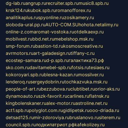
dg-lab.ru
angrup.ru
recruiter.spb.ru
music8.spb.ru
krsk124.ru
kubok.spb.ru
romanofforex.ru
analitikaplus.ru
spyonline.ru
zosikamery.ru
sloboda-ural.pp.ru
AUTO-COM.SU
hohota.net
alimy.ru
online-z.com
aromat-vostoka.ru
otdelkaexp.ru
mobilvest.ru
bbd.net.ru
mebelshop.msk.ru
smp-forum.ru
bastion-td.ru
kosmoscreative.ru
avrmotors.ru
art-galadesign.ru
tiffany-c.ru
ecostep-samara.ru
d-p.spb.ru
галактика73.рф
sko.com.ru
davitamebel-spb.ru
fotsis.ru
tesiaes.ru
kokoroyari.spb.ru
blesna-kazan.ru
mossilver.ru
lenderoq.ru
sergeydobrin.ru
tochkazvuka.msk.ru
people-of-art.ru
bezzubova.ru
clubtibet.ru
orior-aks.ru
dynamoauto.ru
szk-favorit.ru
carlines.ru
flatnsk.ru
kingbolenskaner.ru
alex-motor.ru
astroline.net.ru
act1.spb.ru
polyglot.com.ru
gidlipetsk.ru
ooo-driada.ru
detsad125.ru
mir-zdoroviya.ru
bruslanovo.ru
siterem.ru
council.spb.ru
лодкипатриот.рф
kafekolizey.ru