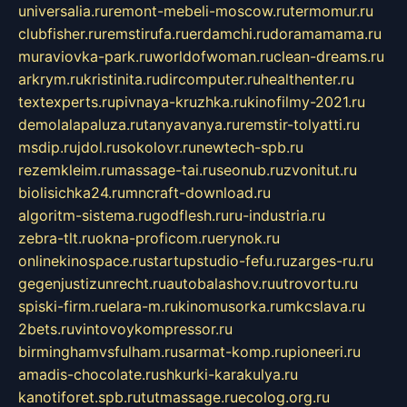
universalia.ru
remont-mebeli-moscow.ru
termomur.ru
clubfisher.ru
remstirufa.ru
erdamchi.ru
doramamama.ru
muraviovka-park.ru
worldofwoman.ru
clean-dreams.ru
arkrym.ru
kristinita.ru
dircomputer.ru
healthenter.ru
textexperts.ru
pivnaya-kruzhka.ru
kinofilmy-2021.ru
demolalapaluza.ru
tanyavanya.ru
remstir-tolyatti.ru
msdip.ru
jdol.ru
sokolovr.ru
newtech-spb.ru
rezemkleim.ru
massage-tai.ru
seonub.ru
zvonitut.ru
biolisichka24.ru
mncraft-download.ru
algoritm-sistema.ru
godflesh.ru
ru-industria.ru
zebra-tlt.ru
okna-proficom.ru
erynok.ru
onlinekinospace.ru
startupstudio-fefu.ru
zarges-ru.ru
gegenjustizunrecht.ru
autobalashov.ru
utrovortu.ru
spiski-firm.ru
elara-m.ru
kinomusorka.ru
mkcslava.ru
2bets.ru
vintovoykompressor.ru
birminghamvsfulham.ru
sarmat-komp.ru
pioneeri.ru
amadis-chocolate.ru
shkurki-karakulya.ru
kanotiforet.spb.ru
tutmassage.ru
ecolog.org.ru