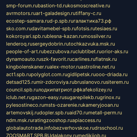
smp-forum.ru
bastion-td.ru
kosmoscreative.ru
avrmotors.ru
art-galadesign.ru
tiffany-c.ru
ecostep-samara.ru
d-p.spb.ru
галактика73.рф
sko.com.ru
davitamebel-spb.ru
fotsis.ru
tesiaes.ru
kokoroyari.spb.ru
blesna-kazan.ru
mossilver.ru
lenderoq.ru
sergeydobrin.ru
tochkazvuka.msk.ru
people-of-art.ru
bezzubova.ru
clubtibet.ru
orior-aks.ru
dynamoauto.ru
szk-favorit.ru
carlines.ru
flatnsk.ru
kingbolenskaner.ru
alex-motor.ru
astroline.net.ru
act1.spb.ru
polyglot.com.ru
gidlipetsk.ru
ooo-driada.ru
detsad125.ru
mir-zdoroviya.ru
bruslanovo.ru
siterem.ru
council.spb.ru
лодкипатриот.рф
kafekolizey.ru
iclub.net.ru
gazon-easy.ru
sugarepilekb.ru
grinox.ru
pylesostineco.ru
msts-ozarenie.ru
kameryjooan.ru
artemovskij.ru
dopler.spb.ru
aid70.ru
metall-perm.ru
ndm.msk.ru
ratingzooshop.ru
apiaccess.ru
globalautotrade.info
bezverhovskoe.ru
drsschool.ru
ZOOSMART.SPB.RU
dalakony.ru
medikijob.ru