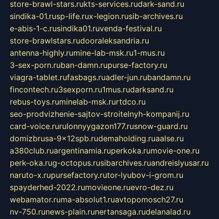
store-brawl-stars.ru
kts-services.ru
dark-sand.ru
sindika-01.ru
sp-life.ru
x-legion.ru
sib-archives.ru
e-abis-1-c.ru
sindika01.ru
venda-festival.ru
store-brawlstars.ru
dooraleksandria.ru
antenna-highly.ru
mine-lab-msk.ru
1-mus.ru
3-sex-porn.ru
ban-damn.ru
purse-factory.ru
viagra-tablet.ru
fasbags.ru
adler-jun.ru
bandamn.ru
fincontech.ru
3sexporn.ru
1mus.ru
darksand.ru
rebus-toys.ru
minelab-msk.ru
rtdco.ru
seo-prodvizhenie-sajtov-stroitelnyh-kompanij.ru
card-voice.ru
rulonnyygazon177.ru
snow-guard.ru
domizbrusa-9x12spb.ru
demaholding.ru
aalse.ru
a380club.ru
argentinamia.ru
perkoka.ru
movie-one.ru
perk-oka.ru
g-octopus.ru
sibarchives.ru
andreislyusar.ru
naruto-x.ru
pursefactory.ru
tor-lyubov-i-grom.ru
spayderhed-2022.ru
movieone.ru
evro-dez.ru
webamator.ru
ma-absolut1.ru
avtopomosch27.ru
nv-750.ru
news-plain.ru
nertansaga.ru
delanalad.ru