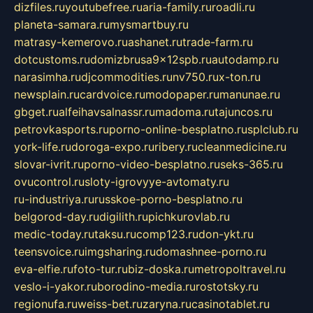
dizfiles.ru
youtubefree.ru
aria-family.ru
roadli.ru
planeta-samara.ru
mysmartbuy.ru
matrasy-kemerovo.ru
ashanet.ru
trade-farm.ru
dotcustoms.ru
domizbrusa9x12spb.ru
autodamp.ru
narasimha.ru
djcommodities.ru
nv750.ru
x-ton.ru
newsplain.ru
cardvoice.ru
modopaper.ru
manunae.ru
gbget.ru
alfeihavsalnassr.ru
madoma.ru
tajuncos.ru
petrovkasports.ru
porno-online-besplatno.ru
splclub.ru
york-life.ru
doroga-expo.ru
ribery.ru
cleanmedicine.ru
slovar-ivrit.ru
porno-video-besplatno.ru
seks-365.ru
ovucontrol.ru
sloty-igrovyye-avtomaty.ru
ru-industriya.ru
russkoe-porno-besplatno.ru
belgorod-day.ru
digilith.ru
pichkurovlab.ru
medic-today.ru
taksu.ru
comp123.ru
don-ykt.ru
teensvoice.ru
imgsharing.ru
domashnee-porno.ru
eva-elfie.ru
foto-tur.ru
biz-doska.ru
metropoltravel.ru
veslo-i-yakor.ru
borodino-media.ru
rostotsky.ru
regionufa.ru
weiss-bet.ru
zaryna.ru
casinotablet.ru