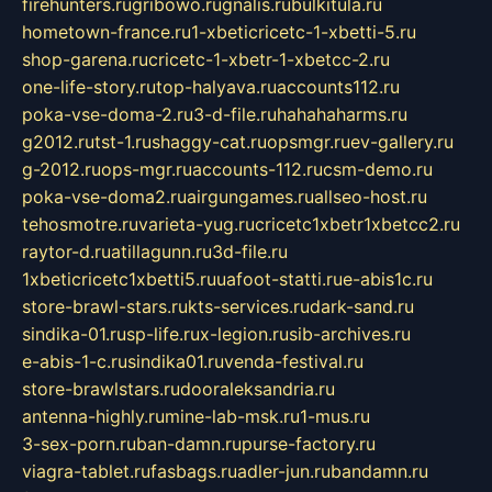
firehunters.ru
gribowo.ru
gnalis.ru
bulkitula.ru
hometown-france.ru
1-xbeticricetc-1-xbetti-5.ru
shop-garena.ru
cricetc-1-xbetr-1-xbetcc-2.ru
one-life-story.ru
top-halyava.ru
accounts112.ru
poka-vse-doma-2.ru
3-d-file.ru
hahahaharms.ru
g2012.ru
tst-1.ru
shaggy-cat.ru
opsmgr.ru
ev-gallery.ru
g-2012.ru
ops-mgr.ru
accounts-112.ru
csm-demo.ru
poka-vse-doma2.ru
airgungames.ru
allseo-host.ru
tehosmotre.ru
varieta-yug.ru
cricetc1xbetr1xbetcc2.ru
raytor-d.ru
atillagunn.ru
3d-file.ru
1xbeticricetc1xbetti5.ru
uafoot-statti.ru
e-abis1c.ru
store-brawl-stars.ru
kts-services.ru
dark-sand.ru
sindika-01.ru
sp-life.ru
x-legion.ru
sib-archives.ru
e-abis-1-c.ru
sindika01.ru
venda-festival.ru
store-brawlstars.ru
dooraleksandria.ru
antenna-highly.ru
mine-lab-msk.ru
1-mus.ru
3-sex-porn.ru
ban-damn.ru
purse-factory.ru
viagra-tablet.ru
fasbags.ru
adler-jun.ru
bandamn.ru