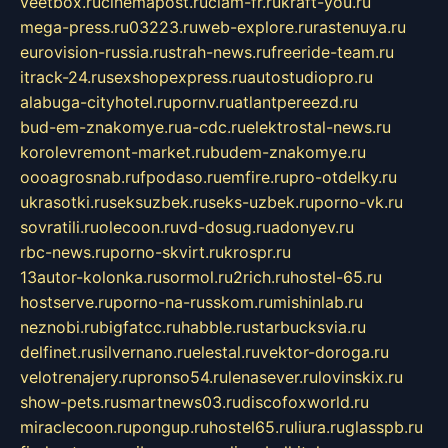
veetbox.ru
cinemapost.ru
ciam-fr.ru
kraft-you.ru
mega-press.ru
03223.ru
web-explore.ru
rastenuya.ru
eurovision-russia.ru
strah-news.ru
freeride-team.ru
itrack-24.ru
sexshopexpress.ru
autostudiopro.ru
alabuga-cityhotel.ru
pornv.ru
atlantpereezd.ru
bud-em-znakomye.ru
a-cdc.ru
elektrostal-news.ru
korolevremont-market.ru
budem-znakomye.ru
oooagrosnab.ru
fpodaso.ru
emfire.ru
pro-otdelky.ru
ukrasotki.ru
seksuzbek.ru
seks-uzbek.ru
porno-vk.ru
sovratili.ru
olecoon.ru
vd-dosug.ru
adonyev.ru
rbc-news.ru
porno-skvirt.ru
krospr.ru
13autor-kolonka.ru
sormol.ru
2rich.ru
hostel-65.ru
hostserve.ru
porno-na-russkom.ru
mishinlab.ru
neznobi.ru
bigfatcc.ru
habble.ru
starbucksvia.ru
delfinet.ru
silvernano.ru
elestal.ru
vektor-doroga.ru
velotrenajery.ru
pronso54.ru
lenasever.ru
lovinskix.ru
show-pets.ru
smartnews03.ru
discofoxworld.ru
miraclecoon.ru
pongup.ru
hostel65.ru
liura.ru
glasspb.ru