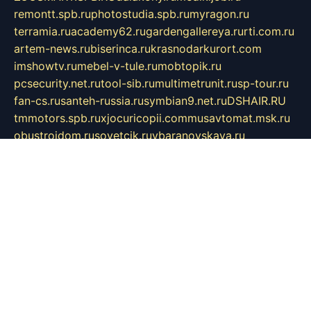
remontt.spb.ru
photostudia.spb.ru
myragon.ru
terramia.ru
academy62.ru
gardengallereya.ru
rti.com.ru
artem-news.ru
biserinca.ru
krasnodarkurort.com
imshowtv.ru
mebel-v-tule.ru
mobtopik.ru
pcsecurity.net.ru
tool-sib.ru
multimetrunit.ru
sp-tour.ru
fan-cs.ru
santeh-russia.ru
symbian9.net.ru
DSHAIR.RU
tmmotors.spb.ru
xjocuricopii.com
musavtomat.msk.ru
obustrojdom.ru
sovetcik.ru
ybaranovskaya.ru
ppknews.ru
cult-alshei.ru
JAPANRUSSIA.RU
proekciyamebel.ru
imper-finans.ru
rim.org.ru
glamourai.ru
brassminus.ru
zabor-pro.ru
ftn.pp.ru
dorogoe58.ru
laimengpacker.ru
kuzova-zapchasti.ru
sageerp.ru
taxodrom.ru
dsrazvitie.ru
hardcity.net.ru
ratinghomegames.ru
topservice25.ru
gubernyan.ru
gtglasslined.ru
ii4.ru
tssport.spb.ru
andorra24.com
blackwallstreet.ru
oboimos.ru
optim-doors.com.ru
ikuch.ru
nycr.org.ru
npa21.ru
vremya-ch.spb.ru
desert000.ru
ivtorgi.ru
ifiori.ru
catalog-statei.ru