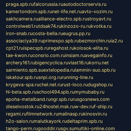
praga.spb.ru
falcorussia.ru
autodoctorservis.ru
kamertondom.spb.ru
net-life.net.ru
avto-vozim.ru
sakhcamera.ru
alliance-electro.spb.ru
stroyavt.ru
controlweb1.ru
tdsak74.ru
kinzozo-ru.ru
kvotka.ru
iron-snab.ru
costa-bella.ru
eugrus.pp.ru
associaciya39.ru
primexpo.spb.ru
bezmorchin.ru
ia2.ru
cpt21.ru
ispecspb.ru
regahost.ru
kolosok-elita.ru
tae-kwon.ru
consrio.com.ru
insiam.ru
avegainfo.ru
archery161.ru
bigencyclica.ru
vlast16.ru
korru.net
sarmiento.spb.su
extelopedia.ru
lammin-suo.spb.ru
iskatour.spb.ru
snpi.org.ru
running-line.ru
krygeva-spa.ru
chel.net.ru
rust-loco.ru
dugshop.ru
hl-beta.spb.ru
school494.spb.ru
mymubaby.ru
epoha-metalband.ru
ngr.spb.ru
rusgosnews.com
dieselvostok.ru
24hostel.msk.ru
w-dev.ru
f-ship.ru
regsmi.ru
filmnetwork.ru
malinasp.ru
kinosvin.ru
h2o-salon.ru
malutkayork.ru
deltaprim.spb.ru
tango-perm.ru
gooddir.ru
sgv.su
multiki-online.com