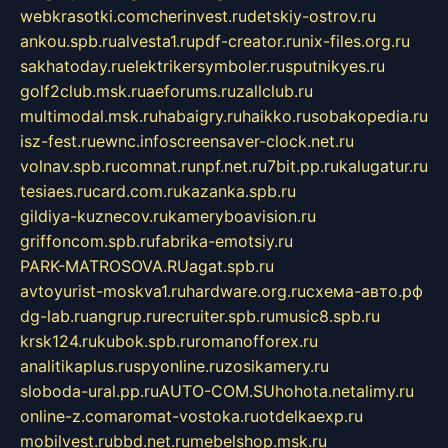
webkrasotki.com
cherinvest.ru
detskiy-ostrov.ru
ankou.spb.ru
alvesta1.ru
pdf-creator.ru
nix-files.org.ru
sakhatoday.ru
elektrikersymboler.ru
sputnikyes.ru
golf2club.msk.ru
aeforums.ru
zallclub.ru
multimodal.msk.ru
habaigry.ru
haikko.ru
sobakopedia.ru
isz-fest.ru
ewnc.info
screensaver-clock.net.ru
volnav.spb.ru
comnat.ru
npf.net.ru
7bit.pp.ru
kalugatur.ru
tesiaes.ru
card.com.ru
kazanka.spb.ru
gildiya-kuznecov.ru
kameryboavision.ru
griffoncom.spb.ru
fabrika-emotsiy.ru
PARK-MATROSOVA.RU
agat.spb.ru
avtoyurist-moskva1.ru
hardware.org.ru
схема-авто.рф
dg-lab.ru
angrup.ru
recruiter.spb.ru
music8.spb.ru
krsk124.ru
kubok.spb.ru
romanofforex.ru
analitikaplus.ru
spyonline.ru
zosikamery.ru
sloboda-ural.pp.ru
AUTO-COM.SU
hohota.net
alimy.ru
online-z.com
aromat-vostoka.ru
otdelkaexp.ru
mobilvest.ru
bbd.net.ru
mebelshop.msk.ru