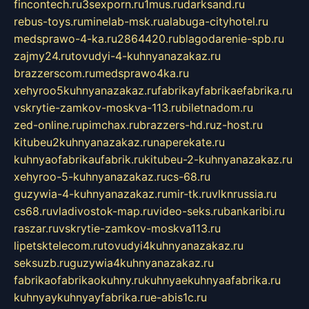
fincontech.ru
3sexporn.ru
1mus.ru
darksand.ru
rebus-toys.ru
minelab-msk.ru
alabuga-cityhotel.ru
medsprawo-4-ka.ru
2864420.ru
blagodarenie-spb.ru
zajmy24.ru
tovudyi-4-kuhnyanazakaz.ru
brazzerscom.ru
medsprawo4ka.ru
xehyroo5kuhnyanazakaz.ru
fabrikayfabrikaefabrika.ru
vskrytie-zamkov-moskva-113.ru
biletnadom.ru
zed-online.ru
pimchax.ru
brazzers-hd.ru
z-host.ru
kitubeu2kuhnyanazakaz.ru
naperekate.ru
kuhnyaofabrikaufabrik.ru
kitubeu-2-kuhnyanazakaz.ru
xehyroo-5-kuhnyanazakaz.ru
cs-68.ru
guzywia-4-kuhnyanazakaz.ru
mir-tk.ru
vlknrussia.ru
cs68.ru
vladivostok-map.ru
video-seks.ru
bankaribi.ru
raszar.ru
vskrytie-zamkov-moskva113.ru
lipetsktelecom.ru
tovudyi4kuhnyanazakaz.ru
seksuzb.ru
guzywia4kuhnyanazakaz.ru
fabrikaofabrikaokuhny.ru
kuhnyaekuhnyaafabrika.ru
kuhnyaykuhnyayfabrika.ru
e-abis1c.ru