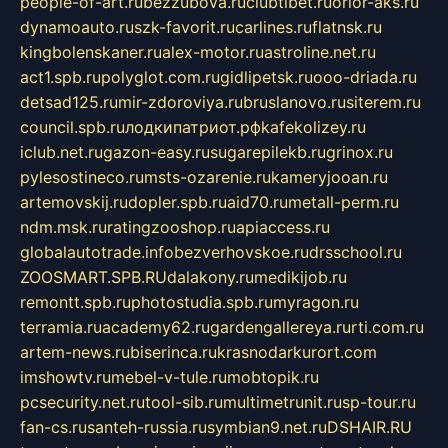
people-of-art.ru
bezzubova.ru
clubtibet.ru
orior-aks.ru
dynamoauto.ru
szk-favorit.ru
carlines.ru
flatnsk.ru
kingbolenskaner.ru
alex-motor.ru
astroline.net.ru
act1.spb.ru
polyglot.com.ru
gidlipetsk.ru
ooo-driada.ru
detsad125.ru
mir-zdoroviya.ru
bruslanovo.ru
siterem.ru
council.spb.ru
лодкипатриот.рф
kafekolizey.ru
iclub.net.ru
gazon-easy.ru
sugarepilekb.ru
grinox.ru
pylesostineco.ru
msts-ozarenie.ru
kameryjooan.ru
artemovskij.ru
dopler.spb.ru
aid70.ru
metall-perm.ru
ndm.msk.ru
ratingzooshop.ru
apiaccess.ru
globalautotrade.info
bezverhovskoe.ru
drsschool.ru
ZOOSMART.SPB.RU
dalakony.ru
medikijob.ru
remontt.spb.ru
photostudia.spb.ru
myragon.ru
terramia.ru
academy62.ru
gardengallereya.ru
rti.com.ru
artem-news.ru
biserinca.ru
krasnodarkurort.com
imshowtv.ru
mebel-v-tule.ru
mobtopik.ru
pcsecurity.net.ru
tool-sib.ru
multimetrunit.ru
sp-tour.ru
fan-cs.ru
santeh-russia.ru
symbian9.net.ru
DSHAIR.RU