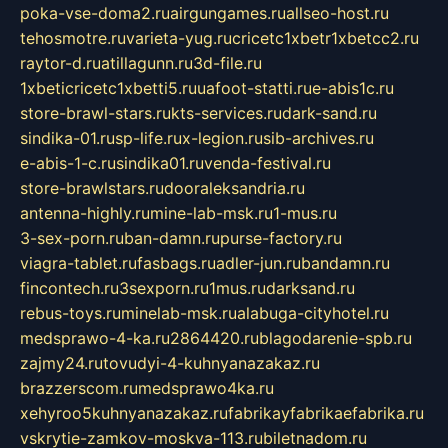
poka-vse-doma2.ru
airgungames.ru
allseo-host.ru
tehosmotre.ru
varieta-yug.ru
cricetc1xbetr1xbetcc2.ru
raytor-d.ru
atillagunn.ru
3d-file.ru
1xbeticricetc1xbetti5.ru
uafoot-statti.ru
e-abis1c.ru
store-brawl-stars.ru
kts-services.ru
dark-sand.ru
sindika-01.ru
sp-life.ru
x-legion.ru
sib-archives.ru
e-abis-1-c.ru
sindika01.ru
venda-festival.ru
store-brawlstars.ru
dooraleksandria.ru
antenna-highly.ru
mine-lab-msk.ru
1-mus.ru
3-sex-porn.ru
ban-damn.ru
purse-factory.ru
viagra-tablet.ru
fasbags.ru
adler-jun.ru
bandamn.ru
fincontech.ru
3sexporn.ru
1mus.ru
darksand.ru
rebus-toys.ru
minelab-msk.ru
alabuga-cityhotel.ru
medsprawo-4-ka.ru
2864420.ru
blagodarenie-spb.ru
zajmy24.ru
tovudyi-4-kuhnyanazakaz.ru
brazzerscom.ru
medsprawo4ka.ru
xehyroo5kuhnyanazakaz.ru
fabrikayfabrikaefabrika.ru
vskrytie-zamkov-moskva-113.ru
biletnadom.ru