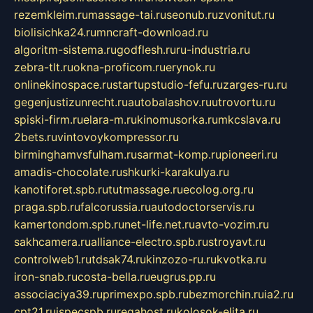
rezemkleim.ru
massage-tai.ru
seonub.ru
zvonitut.ru
biolisichka24.ru
mncraft-download.ru
algoritm-sistema.ru
godflesh.ru
ru-industria.ru
zebra-tlt.ru
okna-proficom.ru
erynok.ru
onlinekinospace.ru
startupstudio-fefu.ru
zarges-ru.ru
gegenjustizunrecht.ru
autobalashov.ru
utrovortu.ru
spiski-firm.ru
elara-m.ru
kinomusorka.ru
mkcslava.ru
2bets.ru
vintovoykompressor.ru
birminghamvsfulham.ru
sarmat-komp.ru
pioneeri.ru
amadis-chocolate.ru
shkurki-karakulya.ru
kanotiforet.spb.ru
tutmassage.ru
ecolog.org.ru
praga.spb.ru
falcorussia.ru
autodoctorservis.ru
kamertondom.spb.ru
net-life.net.ru
avto-vozim.ru
sakhcamera.ru
alliance-electro.spb.ru
stroyavt.ru
controlweb1.ru
tdsak74.ru
kinzozo-ru.ru
kvotka.ru
iron-snab.ru
costa-bella.ru
eugrus.pp.ru
associaciya39.ru
primexpo.spb.ru
bezmorchin.ru
ia2.ru
cpt21.ru
ispecspb.ru
regahost.ru
kolosok-elita.ru