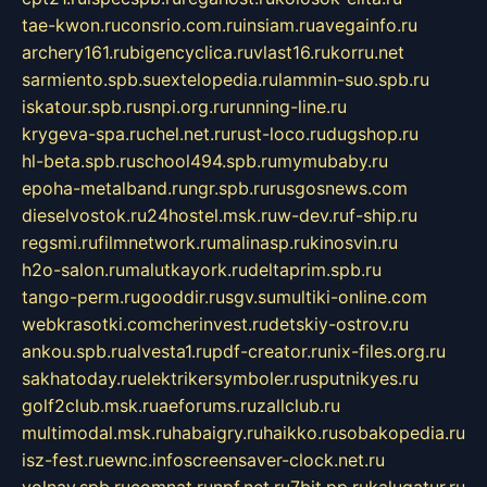
tae-kwon.ru
consrio.com.ru
insiam.ru
avegainfo.ru
archery161.ru
bigencyclica.ru
vlast16.ru
korru.net
sarmiento.spb.su
extelopedia.ru
lammin-suo.spb.ru
iskatour.spb.ru
snpi.org.ru
running-line.ru
krygeva-spa.ru
chel.net.ru
rust-loco.ru
dugshop.ru
hl-beta.spb.ru
school494.spb.ru
mymubaby.ru
epoha-metalband.ru
ngr.spb.ru
rusgosnews.com
dieselvostok.ru
24hostel.msk.ru
w-dev.ru
f-ship.ru
regsmi.ru
filmnetwork.ru
malinasp.ru
kinosvin.ru
h2o-salon.ru
malutkayork.ru
deltaprim.spb.ru
tango-perm.ru
gooddir.ru
sgv.su
multiki-online.com
webkrasotki.com
cherinvest.ru
detskiy-ostrov.ru
ankou.spb.ru
alvesta1.ru
pdf-creator.ru
nix-files.org.ru
sakhatoday.ru
elektrikersymboler.ru
sputnikyes.ru
golf2club.msk.ru
aeforums.ru
zallclub.ru
multimodal.msk.ru
habaigry.ru
haikko.ru
sobakopedia.ru
isz-fest.ru
ewnc.info
screensaver-clock.net.ru