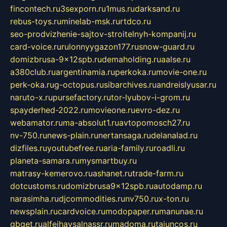
fincontech.ru
3sexporn.ru
1mus.ru
darksand.ru
rebus-toys.ru
minelab-msk.ru
rtdco.ru
seo-prodvizhenie-sajtov-stroitelnyh-kompanij.ru
card-voice.ru
rulonnyygazon177.ru
snow-guard.ru
domizbrusa-9x12spb.ru
demaholding.ru
aalse.ru
a380club.ru
argentinamia.ru
perkoka.ru
movie-one.ru
perk-oka.ru
g-octopus.ru
sibarchives.ru
andreislyusar.ru
naruto-x.ru
pursefactory.ru
tor-lyubov-i-grom.ru
spayderhed-2022.ru
movieone.ru
evro-dez.ru
webamator.ru
ma-absolut1.ru
avtopomosch27.ru
nv-750.ru
news-plain.ru
nertansaga.ru
delanalad.ru
dizfiles.ru
youtubefree.ru
aria-family.ru
roadli.ru
planeta-samara.ru
mysmartbuy.ru
matrasy-kemerovo.ru
ashanet.ru
trade-farm.ru
dotcustoms.ru
domizbrusa9x12spb.ru
autodamp.ru
narasimha.ru
djcommodities.ru
nv750.ru
x-ton.ru
newsplain.ru
cardvoice.ru
modopaper.ru
manunae.ru
gbget.ru
alfeihavsalnassr.ru
madoma.ru
tajuncos.ru