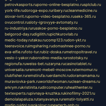
petrovkasports.ru
porno-online-besplatno.ru
splclub.ru
york-life.ru
doroga-expo.ru
ribery.ru
cleanmedicine.ru
slovar-ivrit.ru
porno-video-besplatno.ru
seks-365.ru
ovucontrol.ru
sloty-igrovyye-avtomaty.ru
ru-industriya.ru
russkoe-porno-besplatno.ru
belgorod-day.ru
digilith.ru
pichkurovlab.ru
medic-today.ru
taksu.ru
comp123.ru
don-ykt.ru
teensvoice.ru
imgsharing.ru
domashnee-porno.ru
eva-elfie.ru
foto-tur.ru
biz-doska.ru
metropoltravel.ru
veslo-i-yakor.ru
borodino-media.ru
rostotsky.ru
regionufa.ru
weiss-bet.ru
zaryna.ru
casinotablet.ru
universalia.ru
remont-mebeli-moscow.ru
termomur.ru
clubfisher.ru
remstirufa.ru
erdamchi.ru
doramamama.ru
muraviovka-park.ru
worldofwoman.ru
clean-dreams.ru
arkrym.ru
kristinita.ru
dircomputer.ru
healthenter.ru
textexperts.ru
pivnaya-kruzhka.ru
kinofilmy-2021.ru
demolalapaluza.ru
tanyavanya.ru
remstir-tolyatti.ru
msdip.ru
jdol.ru
sokolovr.ru
newtech-spb.ru