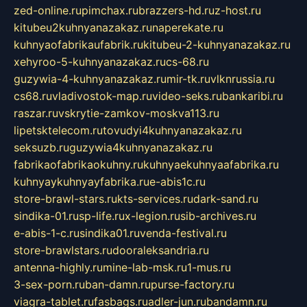
zed-online.ru
pimchax.ru
brazzers-hd.ru
z-host.ru
kitubeu2kuhnyanazakaz.ru
naperekate.ru
kuhnyaofabrikaufabrik.ru
kitubeu-2-kuhnyanazakaz.ru
xehyroo-5-kuhnyanazakaz.ru
cs-68.ru
guzywia-4-kuhnyanazakaz.ru
mir-tk.ru
vlknrussia.ru
cs68.ru
vladivostok-map.ru
video-seks.ru
bankaribi.ru
raszar.ru
vskrytie-zamkov-moskva113.ru
lipetsktelecom.ru
tovudyi4kuhnyanazakaz.ru
seksuzb.ru
guzywia4kuhnyanazakaz.ru
fabrikaofabrikaokuhny.ru
kuhnyaekuhnyaafabrika.ru
kuhnyaykuhnyayfabrika.ru
e-abis1c.ru
store-brawl-stars.ru
kts-services.ru
dark-sand.ru
sindika-01.ru
sp-life.ru
x-legion.ru
sib-archives.ru
e-abis-1-c.ru
sindika01.ru
venda-festival.ru
store-brawlstars.ru
dooraleksandria.ru
antenna-highly.ru
mine-lab-msk.ru
1-mus.ru
3-sex-porn.ru
ban-damn.ru
purse-factory.ru
viagra-tablet.ru
fasbags.ru
adler-jun.ru
bandamn.ru