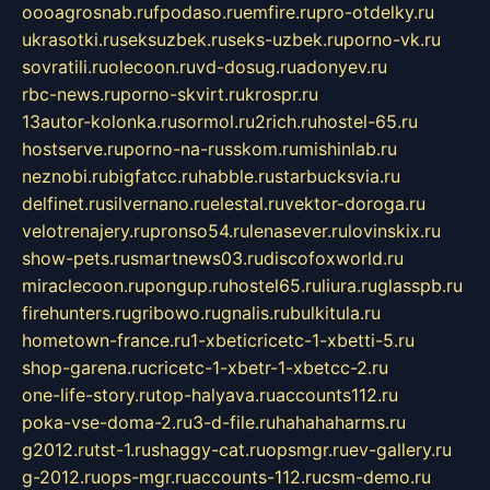
oooagrosnab.ru
fpodaso.ru
emfire.ru
pro-otdelky.ru
ukrasotki.ru
seksuzbek.ru
seks-uzbek.ru
porno-vk.ru
sovratili.ru
olecoon.ru
vd-dosug.ru
adonyev.ru
rbc-news.ru
porno-skvirt.ru
krospr.ru
13autor-kolonka.ru
sormol.ru
2rich.ru
hostel-65.ru
hostserve.ru
porno-na-russkom.ru
mishinlab.ru
neznobi.ru
bigfatcc.ru
habble.ru
starbucksvia.ru
delfinet.ru
silvernano.ru
elestal.ru
vektor-doroga.ru
velotrenajery.ru
pronso54.ru
lenasever.ru
lovinskix.ru
show-pets.ru
smartnews03.ru
discofoxworld.ru
miraclecoon.ru
pongup.ru
hostel65.ru
liura.ru
glasspb.ru
firehunters.ru
gribowo.ru
gnalis.ru
bulkitula.ru
hometown-france.ru
1-xbeticricetc-1-xbetti-5.ru
shop-garena.ru
cricetc-1-xbetr-1-xbetcc-2.ru
one-life-story.ru
top-halyava.ru
accounts112.ru
poka-vse-doma-2.ru
3-d-file.ru
hahahaharms.ru
g2012.ru
tst-1.ru
shaggy-cat.ru
opsmgr.ru
ev-gallery.ru
g-2012.ru
ops-mgr.ru
accounts-112.ru
csm-demo.ru