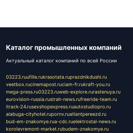
Каталог промышленных компаний
Актуальный каталог компаний по всей России
03223.ru
ufille.ru
krasotata.ru
prazdnikdushi.ru
veetbox.ru
cinemapost.ru
ciam-fr.ru
kraft-you.ru
mega-press.ru
03223.ru
web-explore.ru
rastenuya.ru
eurovision-russia.ru
strah-news.ru
freeride-team.ru
itrack-24.ru
sexshopexpress.ru
autostudiopro.ru
alabuga-cityhotel.ru
pornv.ru
atlantpereezd.ru
bud-em-znakomye.ru
a-cdc.ru
elektrostal-news.ru
korolevremont-market.ru
budem-znakomye.ru