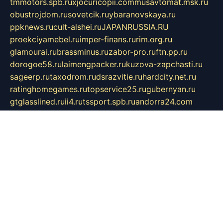
tmmotors.spb.ru
xjocuricopii.com
musavtomat.msk.ru
obustrojdom.ru
sovetcik.ru
ybaranovskaya.ru
ppknews.ru
cult-alshei.ru
JAPANRUSSIA.RU
proekciyamebel.ru
imper-finans.ru
rim.org.ru
glamourai.ru
brassminus.ru
zabor-pro.ru
ftn.pp.ru
dorogoe58.ru
laimengpacker.ru
kuzova-zapchasti.ru
sageerp.ru
taxodrom.ru
dsrazvitie.ru
hardcity.net.ru
ratinghomegames.ru
topservice25.ru
gubernyan.ru
gtglasslined.ru
ii4.ru
tssport.spb.ru
andorra24.com
blackwallstreet.ru
oboimos.ru
optim-doors.com.ru
ikuch.ru
nycr.org.ru
npa21.ru
vremya-ch.spb.ru
desert000.ru
ivtorgi.ru
ifiori.ru
catalog-statei.ru
dcv.org.ru
spetsmaster174.ru
ipkameryhiseeu.ru
dum26.ru
ruspol.spb.ru
fr-opendp.ru
kam-solnyshko.ru
cheyenne-arapaho.ru
sevzapmetal.spb.ru
ted-lapidus.spb.ru
parasite-eliminator.ru
sigma-complete.ru
modernworld.ru
dama-moda.ru
eholot-group.ru
sk-nvkz.ru
DRONGOLD.RU