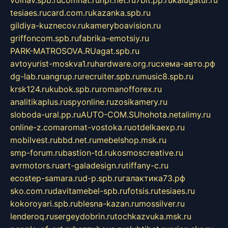
volnav.spb.ru
comnat.ru
npf.net.ru
7bit.pp.ru
kalugatur.ru
tesiaes.ru
card.com.ru
kazanka.spb.ru
gildiya-kuznecov.ru
kameryboavision.ru
griffoncom.spb.ru
fabrika-emotsiy.ru
PARK-MATROSOVA.RU
agat.spb.ru
avtoyurist-moskva1.ru
hardware.org.ru
схема-авто.рф
dg-lab.ru
angrup.ru
recruiter.spb.ru
music8.spb.ru
krsk124.ru
kubok.spb.ru
romanofforex.ru
analitikaplus.ru
spyonline.ru
zosikamery.ru
sloboda-ural.pp.ru
AUTO-COM.SU
hohota.net
alimy.ru
online-z.com
aromat-vostoka.ru
otdelkaexp.ru
mobilvest.ru
bbd.net.ru
mebelshop.msk.ru
smp-forum.ru
bastion-td.ru
kosmoscreative.ru
avrmotors.ru
art-galadesign.ru
tiffany-c.ru
ecostep-samara.ru
d-p.spb.ru
галактика73.рф
sko.com.ru
davitamebel-spb.ru
fotsis.ru
tesiaes.ru
kokoroyari.spb.ru
blesna-kazan.ru
mossilver.ru
lenderoq.ru
sergeydobrin.ru
tochkazvuka.msk.ru