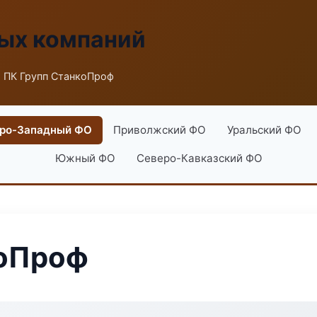
ых компаний
 ПК Групп СтанкоПроф
ро-Западный ФО
Приволжский ФО
Уральский ФО
Южный ФО
Северо-Кавказский ФО
коПроф