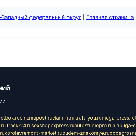
о-Западный федеральный округ
|
Главная страница
ний
сии
eetbox.ru
cinemapost.ru
ciam-fr.ru
kraft-you.ru
mega-press.ru
.ru
itrack-24.ru
sexshopexpress.ru
autostudiopro.ru
alabuga-ci
ru
korolevremont-market.ru
budem-znakomye.ru
oooagrosna