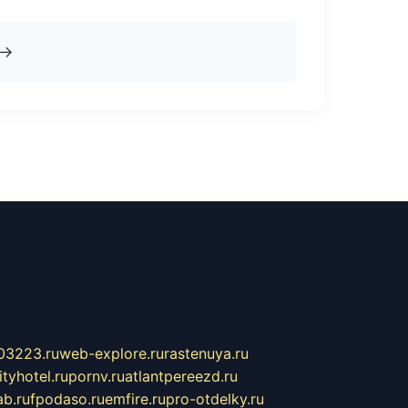
→
03223.ru
web-explore.ru
rastenuya.ru
tyhotel.ru
pornv.ru
atlantpereezd.ru
b.ru
fpodaso.ru
emfire.ru
pro-otdelky.ru