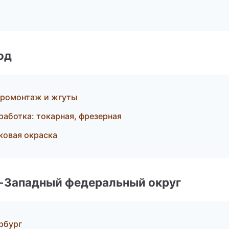
од
ромонтаж и жгуты
аботка: токарная, фрезерная
ковая окраска
о-Западный федеральный округ
рбург