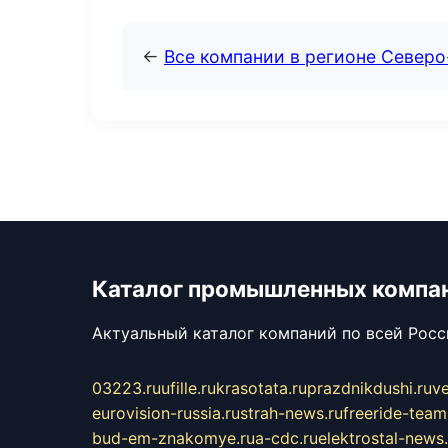
←
Все компании в регионе Север
Каталог промышленных компа
Актуальный каталог компаний по всей Рос
03223.ru
ufille.ru
krasotata.ru
prazdnikdushi.ru
v
eurovision-russia.ru
strah-news.ru
freeride-team
bud-em-znakomye.ru
a-cdc.ru
elektrostal-news.