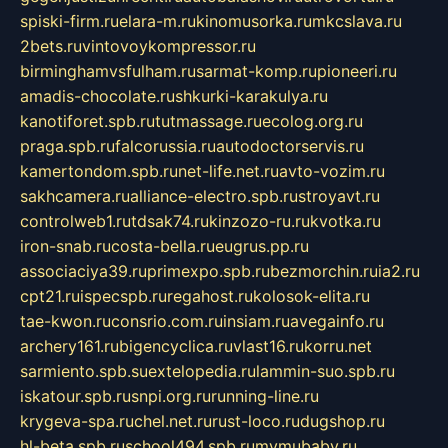
spiski-firm.ru
elara-m.ru
kinomusorka.ru
mkcslava.ru
2bets.ru
vintovoykompressor.ru
birminghamvsfulham.ru
sarmat-komp.ru
pioneeri.ru
amadis-chocolate.ru
shkurki-karakulya.ru
kanotiforet.spb.ru
tutmassage.ru
ecolog.org.ru
praga.spb.ru
falcorussia.ru
autodoctorservis.ru
kamertondom.spb.ru
net-life.net.ru
avto-vozim.ru
sakhcamera.ru
alliance-electro.spb.ru
stroyavt.ru
controlweb1.ru
tdsak74.ru
kinzozo-ru.ru
kvotka.ru
iron-snab.ru
costa-bella.ru
eugrus.pp.ru
associaciya39.ru
primexpo.spb.ru
bezmorchin.ru
ia2.ru
cpt21.ru
ispecspb.ru
regahost.ru
kolosok-elita.ru
tae-kwon.ru
consrio.com.ru
insiam.ru
avegainfo.ru
archery161.ru
bigencyclica.ru
vlast16.ru
korru.net
sarmiento.spb.su
extelopedia.ru
lammin-suo.spb.ru
iskatour.spb.ru
snpi.org.ru
running-line.ru
krygeva-spa.ru
chel.net.ru
rust-loco.ru
dugshop.ru
hl-beta.spb.ru
school494.spb.ru
mymubaby.ru