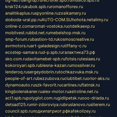
krsk124.ru
kubok.spb.ru
romanofforex.ru
analitikaplus.ru
spyonline.ru
zosikamery.ru
sloboda-ural.pp.ru
AUTO-COM.SU
hohota.net
alimy.ru
online-z.com
aromat-vostoka.ru
otdelkaexp.ru
mobilvest.ru
bbd.net.ru
mebelshop.msk.ru
smp-forum.ru
bastion-td.ru
kosmoscreative.ru
avrmotors.ru
art-galadesign.ru
tiffany-c.ru
ecostep-samara.ru
d-p.spb.ru
галактика73.рф
sko.com.ru
davitamebel-spb.ru
fotsis.ru
tesiaes.ru
kokoroyari.spb.ru
blesna-kazan.ru
mossilver.ru
lenderoq.ru
sergeydobrin.ru
tochkazvuka.msk.ru
people-of-art.ru
bezzubova.ru
clubtibet.ru
orior-aks.ru
dynamoauto.ru
szk-favorit.ru
carlines.ru
flatnsk.ru
kingbolenskaner.ru
alex-motor.ru
astroline.net.ru
act1.spb.ru
polyglot.com.ru
gidlipetsk.ru
ooo-driada.ru
detsad125.ru
mir-zdoroviya.ru
bruslanovo.ru
siterem.ru
council.spb.ru
лодкипатриот.рф
kafekolizey.ru