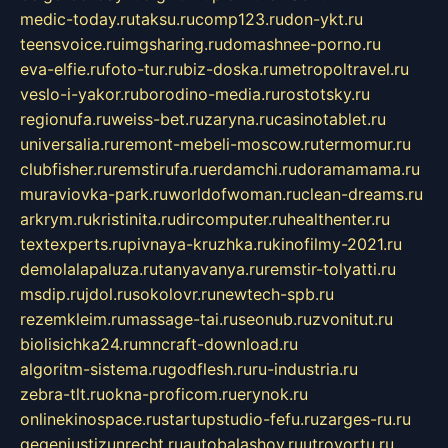
medic-today.ru
taksu.ru
comp123.ru
don-ykt.ru
teensvoice.ru
imgsharing.ru
domashnee-porno.ru
eva-elfie.ru
foto-tur.ru
biz-doska.ru
metropoltravel.ru
veslo-i-yakor.ru
borodino-media.ru
rostotsky.ru
regionufa.ru
weiss-bet.ru
zaryna.ru
casinotablet.ru
universalia.ru
remont-mebeli-moscow.ru
termomur.ru
clubfisher.ru
remstirufa.ru
erdamchi.ru
doramamama.ru
muraviovka-park.ru
worldofwoman.ru
clean-dreams.ru
arkrym.ru
kristinita.ru
dircomputer.ru
healthenter.ru
textexperts.ru
pivnaya-kruzhka.ru
kinofilmy-2021.ru
demolalapaluza.ru
tanyavanya.ru
remstir-tolyatti.ru
msdip.ru
jdol.ru
sokolovr.ru
newtech-spb.ru
rezemkleim.ru
massage-tai.ru
seonub.ru
zvonitut.ru
biolisichka24.ru
mncraft-download.ru
algoritm-sistema.ru
godflesh.ru
ru-industria.ru
zebra-tlt.ru
okna-proficom.ru
erynok.ru
onlinekinospace.ru
startupstudio-fefu.ru
zarges-ru.ru
gegenjustizunrecht.ru
autobalashov.ru
utrovortu.ru