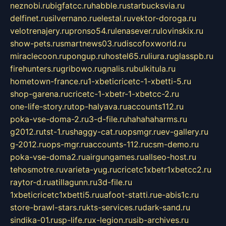
neznobi.ru
bigfatcc.ru
habble.ru
starbucksvia.ru
delfinet.ru
silvernano.ru
elestal.ru
vektor-doroga.ru
velotrenajery.ru
pronso54.ru
lenasever.ru
lovinskix.ru
show-pets.ru
smartnews03.ru
discofoxworld.ru
miraclecoon.ru
pongup.ru
hostel65.ru
liura.ru
glasspb.ru
firehunters.ru
gribowo.ru
gnalis.ru
bulkitula.ru
hometown-france.ru
1-xbeticricetc-1-xbetti-5.ru
shop-garena.ru
cricetc-1-xbetr-1-xbetcc-2.ru
one-life-story.ru
top-halyava.ru
accounts112.ru
poka-vse-doma-2.ru
3-d-file.ru
hahahaharms.ru
g2012.ru
tst-1.ru
shaggy-cat.ru
opsmgr.ru
ev-gallery.ru
g-2012.ru
ops-mgr.ru
accounts-112.ru
csm-demo.ru
poka-vse-doma2.ru
airgungames.ru
allseo-host.ru
tehosmotre.ru
varieta-yug.ru
cricetc1xbetr1xbetcc2.ru
raytor-d.ru
atillagunn.ru
3d-file.ru
1xbeticricetc1xbetti5.ru
uafoot-statti.ru
e-abis1c.ru
store-brawl-stars.ru
kts-services.ru
dark-sand.ru
sindika-01.ru
sp-life.ru
x-legion.ru
sib-archives.ru