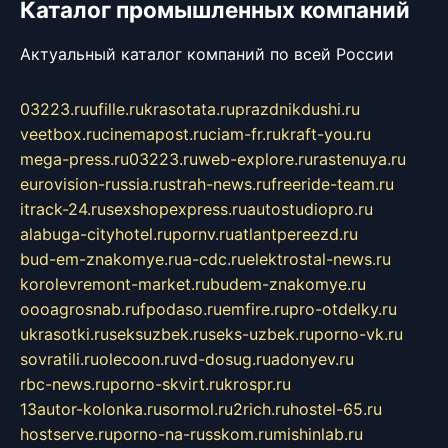
Каталог промышленных компаний
Актуальный каталог компаний по всей России
03223.ru
ufille.ru
krasotata.ru
prazdnikdushi.ru
veetbox.ru
cinemapost.ru
ciam-fr.ru
kraft-you.ru
mega-press.ru
03223.ru
web-explore.ru
rastenuya.ru
eurovision-russia.ru
strah-news.ru
freeride-team.ru
itrack-24.ru
sexshopexpress.ru
autostudiopro.ru
alabuga-cityhotel.ru
pornv.ru
atlantpereezd.ru
bud-em-znakomye.ru
a-cdc.ru
elektrostal-news.ru
korolevremont-market.ru
budem-znakomye.ru
oooagrosnab.ru
fpodaso.ru
emfire.ru
pro-otdelky.ru
ukrasotki.ru
seksuzbek.ru
seks-uzbek.ru
porno-vk.ru
sovratili.ru
olecoon.ru
vd-dosug.ru
adonyev.ru
rbc-news.ru
porno-skvirt.ru
krospr.ru
13autor-kolonka.ru
sormol.ru
2rich.ru
hostel-65.ru
hostserve.ru
porno-na-russkom.ru
mishinlab.ru