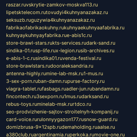
raszar.ru
vskrytie-zamkov-moskva113.ru
lipetsktelecom.ru
tovudyi4kuhnyanazakaz.ru
seksuzb.ru
guzywia4kuhnyanazakaz.ru
fabrikaofabrikaokuhny.ru
kuhnyaekuhnyaafabrika.ru
kuhnyaykuhnyayfabrika.ru
e-abis1c.ru
store-brawl-stars.ru
kts-services.ru
dark-sand.ru
sindika-01.ru
sp-life.ru
x-legion.ru
sib-archives.ru
e-abis-1-c.ru
sindika01.ru
venda-festival.ru
store-brawlstars.ru
dooraleksandria.ru
antenna-highly.ru
mine-lab-msk.ru
1-mus.ru
3-sex-porn.ru
ban-damn.ru
purse-factory.ru
viagra-tablet.ru
fasbags.ru
adler-jun.ru
bandamn.ru
fincontech.ru
3sexporn.ru
1mus.ru
darksand.ru
rebus-toys.ru
minelab-msk.ru
rtdco.ru
seo-prodvizhenie-sajtov-stroitelnyh-kompanij.ru
card-voice.ru
rulonnyygazon177.ru
snow-guard.ru
domizbrusa-9x12spb.ru
demaholding.ru
aalse.ru
a380club.ru
argentinamia.ru
perkoka.ru
movie-one.ru