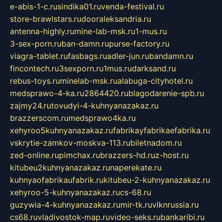
e-abis-1-c.ru
sindika01.ru
venda-festival.ru
store-brawlstars.ru
dooraleksandria.ru
antenna-highly.ru
mine-lab-msk.ru
1-mus.ru
3-sex-porn.ru
ban-damn.ru
purse-factory.ru
viagra-tablet.ru
fasbags.ru
adler-jun.ru
bandamn.ru
fincontech.ru
3sexporn.ru
1mus.ru
darksand.ru
rebus-toys.ru
minelab-msk.ru
alabuga-cityhotel.ru
medsprawo-4-ka.ru
2864420.ru
blagodarenie-spb.ru
zajmy24.ru
tovudyi-4-kuhnyanazakaz.ru
brazzerscom.ru
medsprawo4ka.ru
xehyroo5kuhnyanazakaz.ru
fabrikayfabrikaefabrika.ru
vskrytie-zamkov-moskva-113.ru
biletnadom.ru
zed-online.ru
pimchax.ru
brazzers-hd.ru
z-host.ru
kitubeu2kuhnyanazakaz.ru
naperekate.ru
kuhnyaofabrikaufabrik.ru
kitubeu-2-kuhnyanazakaz.ru
xehyroo-5-kuhnyanazakaz.ru
cs-68.ru
guzywia-4-kuhnyanazakaz.ru
mir-tk.ru
vlknrussia.ru
cs68.ru
vladivostok-map.ru
video-seks.ru
bankaribi.ru