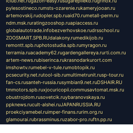
iclub.net.ru
gazon-easy.ru
sugarepilekb.ru
grinox.ru
pylesostineco.ru
msts-ozarenie.ru
kameryjooan.ru
artemovskij.ru
dopler.spb.ru
aid70.ru
metall-perm.ru
ndm.msk.ru
ratingzooshop.ru
apiaccess.ru
globalautotrade.info
bezverhovskoe.ru
drsschool.ru
ZOOSMART.SPB.RU
dalakony.ru
medikijob.ru
remontt.spb.ru
photostudia.spb.ru
myragon.ru
terramia.ru
academy62.ru
gardengallereya.ru
rti.com.ru
artem-news.ru
biserinca.ru
krasnodarkurort.com
imshowtv.ru
mebel-v-tule.ru
mobtopik.ru
pcsecurity.net.ru
tool-sib.ru
multimetrunit.ru
sp-tour.ru
fan-cs.ru
santeh-russia.ru
symbian9.net.ru
DSHAIR.RU
tmmotors.spb.ru
xjocuricopii.com
musavtomat.msk.ru
obustrojdom.ru
sovetcik.ru
ybaranovskaya.ru
ppknews.ru
cult-alshei.ru
JAPANRUSSIA.RU
proekciyamebel.ru
imper-finans.ru
rim.org.ru
glamourai.ru
brassminus.ru
zabor-pro.ru
ftn.pp.ru
dorogoe58.ru
laimengpacker.ru
kuzova-zapchasti.ru