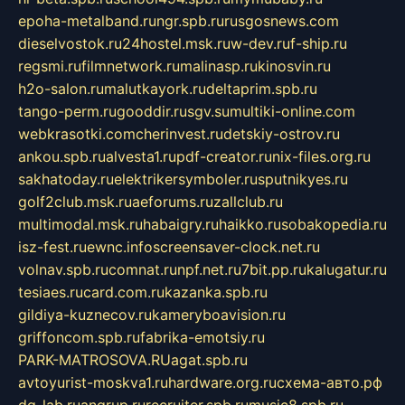
epoha-metalband.ru
ngr.spb.ru
rusgosnews.com
dieselvostok.ru
24hostel.msk.ru
w-dev.ru
f-ship.ru
regsmi.ru
filmnetwork.ru
malinasp.ru
kinosvin.ru
h2o-salon.ru
malutkayork.ru
deltaprim.spb.ru
tango-perm.ru
gooddir.ru
sgv.su
multiki-online.com
webkrasotki.com
cherinvest.ru
detskiy-ostrov.ru
ankou.spb.ru
alvesta1.ru
pdf-creator.ru
nix-files.org.ru
sakhatoday.ru
elektrikersymboler.ru
sputnikyes.ru
golf2club.msk.ru
aeforums.ru
zallclub.ru
multimodal.msk.ru
habaigry.ru
haikko.ru
sobakopedia.ru
isz-fest.ru
ewnc.info
screensaver-clock.net.ru
volnav.spb.ru
comnat.ru
npf.net.ru
7bit.pp.ru
kalugatur.ru
tesiaes.ru
card.com.ru
kazanka.spb.ru
gildiya-kuznecov.ru
kameryboavision.ru
griffoncom.spb.ru
fabrika-emotsiy.ru
PARK-MATROSOVA.RU
agat.spb.ru
avtoyurist-moskva1.ru
hardware.org.ru
схема-авто.рф
dg-lab.ru
angrup.ru
recruiter.spb.ru
music8.spb.ru