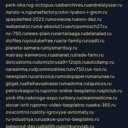
perk-oka.ru
g-octopus.ru
sibarchives.ru
andreislyusar.ru
naruto-x.ru
pursefactory.ru
tor-lyubov-i-grom.ru
spayderhed-2022.ru
movieone.ru
evro-dez.ru
webamator.ru
ma-absolut1.ru
avtopomosch27.ru
nv-750.ru
news-plain.ru
nertansaga.ru
delanalad.ru
dizfiles.ru
youtubefree.ru
aria-family.ru
roadli.ru
planeta-samara.ru
mysmartbuy.ru
matrasy-kemerovo.ru
ashanet.ru
trade-farm.ru
dotcustoms.ru
domizbrusa9x12spb.ru
autodamp.ru
narasimha.ru
djcommodities.ru
nv750.ru
x-ton.ru
newsplain.ru
cardvoice.ru
modopaper.ru
manunae.ru
gbget.ru
alfeihavsalnassr.ru
madoma.ru
tajuncos.ru
petrovkasports.ru
porno-online-besplatno.ru
splclub.ru
york-life.ru
doroga-expo.ru
ribery.ru
cleanmedicine.ru
slovar-ivrit.ru
porno-video-besplatno.ru
seks-365.ru
ovucontrol.ru
sloty-igrovyye-avtomaty.ru
ru-industriya.ru
russkoe-porno-besplatno.ru
belgorod-day.ru
digilith.ru
pichkurovlab.ru