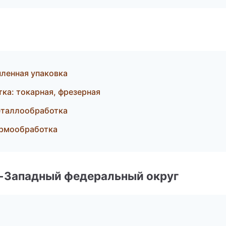
ленная упаковка
ка: токарная, фрезерная
еталлообработка
ермообработка
о-Западный федеральный округ