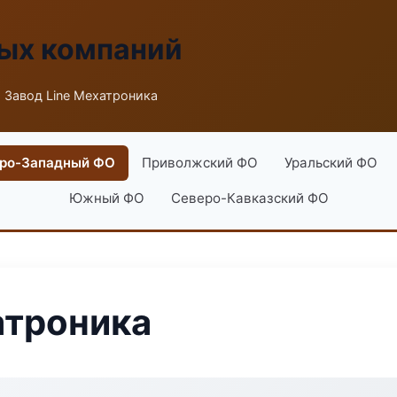
ых компаний
 Завод Line Мехатроника
ро-Западный ФО
Приволжский ФО
Уральский ФО
Южный ФО
Северо-Кавказский ФО
атроника