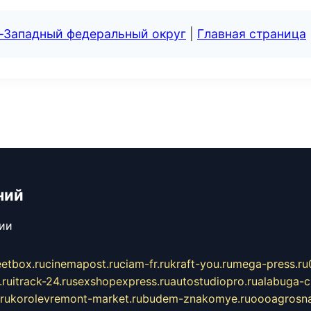
о-Западный федеральный округ
|
Главная страница
ний
сии
eetbox.ru
cinemapost.ru
ciam-fr.ru
kraft-you.ru
mega-press.ru
.ru
itrack-24.ru
sexshopexpress.ru
autostudiopro.ru
alabuga-ci
ru
korolevremont-market.ru
budem-znakomye.ru
oooagrosna