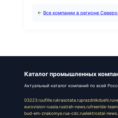
←
Все компании в регионе Север
Каталог промышленных компа
Актуальный каталог компаний по всей Рос
03223.ru
ufille.ru
krasotata.ru
prazdnikdushi.ru
v
eurovision-russia.ru
strah-news.ru
freeride-team
bud-em-znakomye.ru
a-cdc.ru
elektrostal-news.