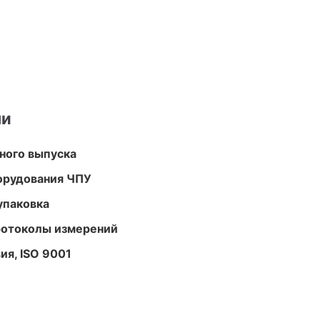
ми
ного выпуска
орудования ЧПУ
упаковка
ротоколы измерений
ия, ISO 9001