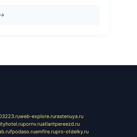
→
03223.ru
web-explore.ru
rastenuya.ru
tyhotel.ru
pornv.ru
atlantpereezd.ru
b.ru
fpodaso.ru
emfire.ru
pro-otdelky.ru