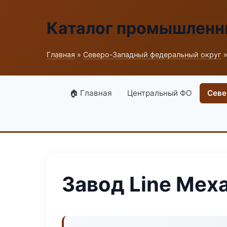
Каталог промышленн
Главная
»
Северо-Западный федеральный округ
»
🏠 Главная
Центральный ФО
Севе
Завод Line Мех