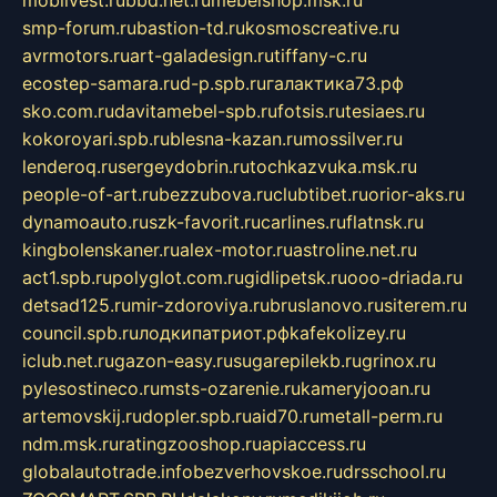
smp-forum.ru
bastion-td.ru
kosmoscreative.ru
avrmotors.ru
art-galadesign.ru
tiffany-c.ru
ecostep-samara.ru
d-p.spb.ru
галактика73.рф
sko.com.ru
davitamebel-spb.ru
fotsis.ru
tesiaes.ru
kokoroyari.spb.ru
blesna-kazan.ru
mossilver.ru
lenderoq.ru
sergeydobrin.ru
tochkazvuka.msk.ru
people-of-art.ru
bezzubova.ru
clubtibet.ru
orior-aks.ru
dynamoauto.ru
szk-favorit.ru
carlines.ru
flatnsk.ru
kingbolenskaner.ru
alex-motor.ru
astroline.net.ru
act1.spb.ru
polyglot.com.ru
gidlipetsk.ru
ooo-driada.ru
detsad125.ru
mir-zdoroviya.ru
bruslanovo.ru
siterem.ru
council.spb.ru
лодкипатриот.рф
kafekolizey.ru
iclub.net.ru
gazon-easy.ru
sugarepilekb.ru
grinox.ru
pylesostineco.ru
msts-ozarenie.ru
kameryjooan.ru
artemovskij.ru
dopler.spb.ru
aid70.ru
metall-perm.ru
ndm.msk.ru
ratingzooshop.ru
apiaccess.ru
globalautotrade.info
bezverhovskoe.ru
drsschool.ru