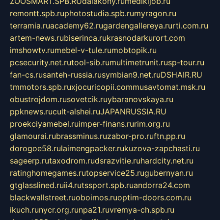
ZOOSMART.SPB.RU
dalakony.ru
medikijob.ru
remontt.spb.ru
photostudia.spb.ru
myragon.ru
terramia.ru
academy62.ru
gardengallereya.ru
rti.com.ru
artem-news.ru
biserinca.ru
krasnodarkurort.com
imshowtv.ru
mebel-v-tule.ru
mobtopik.ru
pcsecurity.net.ru
tool-sib.ru
multimetrunit.ru
sp-tour.ru
fan-cs.ru
santeh-russia.ru
symbian9.net.ru
DSHAIR.RU
tmmotors.spb.ru
xjocuricopii.com
musavtomat.msk.ru
obustrojdom.ru
sovetcik.ru
ybaranovskaya.ru
ppknews.ru
cult-alshei.ru
JAPANRUSSIA.RU
proekciyamebel.ru
imper-finans.ru
rim.org.ru
glamourai.ru
brassminus.ru
zabor-pro.ru
ftn.pp.ru
dorogoe58.ru
laimengpacker.ru
kuzova-zapchasti.ru
sageerp.ru
taxodrom.ru
dsrazvitie.ru
hardcity.net.ru
ratinghomegames.ru
topservice25.ru
gubernyan.ru
gtglasslined.ru
ii4.ru
tssport.spb.ru
andorra24.com
blackwallstreet.ru
oboimos.ru
optim-doors.com.ru
ikuch.ru
nycr.org.ru
npa21.ru
vremya-ch.spb.ru