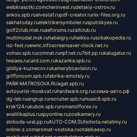
webkrasotki.com
cherinvest.ru
detskiy-ostrov.ru
ankou.spb.ru
alvesta1.ru
pdf-creator.ru
nix-files.org.ru
sakhatoday.ru
elektrikersymboler.ru
sputnikyes.ru
golf2club.msk.ru
aeforums.ru
zallclub.ru
multimodal.msk.ru
habaigry.ru
haikko.ru
sobakopedia.ru
isz-fest.ru
ewnc.info
screensaver-clock.net.ru
volnav.spb.ru
comnat.ru
npf.net.ru
7bit.pp.ru
kalugatur.ru
tesiaes.ru
card.com.ru
kazanka.spb.ru
gildiya-kuznecov.ru
kameryboavision.ru
griffoncom.spb.ru
fabrika-emotsiy.ru
PARK-MATROSOVA.RU
agat.spb.ru
avtoyurist-moskva1.ru
hardware.org.ru
схема-авто.рф
dg-lab.ru
angrup.ru
recruiter.spb.ru
music8.spb.ru
krsk124.ru
kubok.spb.ru
romanofforex.ru
analitikaplus.ru
spyonline.ru
zosikamery.ru
sloboda-ural.pp.ru
AUTO-COM.SU
hohota.net
alimy.ru
online-z.com
aromat-vostoka.ru
otdelkaexp.ru
mobilvest.ru
bbd.net.ru
mebelshop.msk.ru