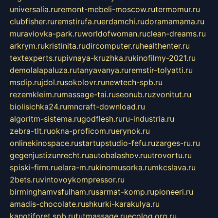
universalia.ru
remont-mebeli-moscow.ru
termomur.ru
clubfisher.ru
remstirufa.ru
erdamchi.ru
doramamama.ru
muraviovka-park.ru
worldofwoman.ru
clean-dreams.ru
arkrym.ru
kristinita.ru
dircomputer.ru
healthenter.ru
textexperts.ru
pivnaya-kruzhka.ru
kinofilmy-2021.ru
demolalapaluza.ru
tanyavanya.ru
remstir-tolyatti.ru
msdip.ru
jdol.ru
sokolovr.ru
newtech-spb.ru
rezemkleim.ru
massage-tai.ru
seonub.ru
zvonitut.ru
biolisichka24.ru
mncraft-download.ru
algoritm-sistema.ru
godflesh.ru
ru-industria.ru
zebra-tlt.ru
okna-proficom.ru
erynok.ru
onlinekinospace.ru
startupstudio-fefu.ru
zarges-ru.ru
gegenjustizunrecht.ru
autobalashov.ru
utrovortu.ru
spiski-firm.ru
elara-m.ru
kinomusorka.ru
mkcslava.ru
2bets.ru
vintovoykompressor.ru
birminghamvsfulham.ru
sarmat-komp.ru
pioneeri.ru
amadis-chocolate.ru
shkurki-karakulya.ru
kanotiforet.spb.ru
tutmassage.ru
ecolog.org.ru