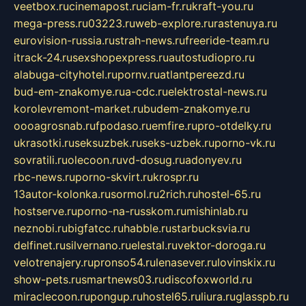
veetbox.ru
cinemapost.ru
ciam-fr.ru
kraft-you.ru
mega-press.ru
03223.ru
web-explore.ru
rastenuya.ru
eurovision-russia.ru
strah-news.ru
freeride-team.ru
itrack-24.ru
sexshopexpress.ru
autostudiopro.ru
alabuga-cityhotel.ru
pornv.ru
atlantpereezd.ru
bud-em-znakomye.ru
a-cdc.ru
elektrostal-news.ru
korolevremont-market.ru
budem-znakomye.ru
oooagrosnab.ru
fpodaso.ru
emfire.ru
pro-otdelky.ru
ukrasotki.ru
seksuzbek.ru
seks-uzbek.ru
porno-vk.ru
sovratili.ru
olecoon.ru
vd-dosug.ru
adonyev.ru
rbc-news.ru
porno-skvirt.ru
krospr.ru
13autor-kolonka.ru
sormol.ru
2rich.ru
hostel-65.ru
hostserve.ru
porno-na-russkom.ru
mishinlab.ru
neznobi.ru
bigfatcc.ru
habble.ru
starbucksvia.ru
delfinet.ru
silvernano.ru
elestal.ru
vektor-doroga.ru
velotrenajery.ru
pronso54.ru
lenasever.ru
lovinskix.ru
show-pets.ru
smartnews03.ru
discofoxworld.ru
miraclecoon.ru
pongup.ru
hostel65.ru
liura.ru
glasspb.ru