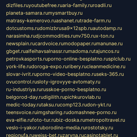
dizfiles.ru
youtubefree.ru
aria-family.ru
roadli.ru
planeta-samara.ru
mysmartbuy.ru
matrasy-kemerovo.ru
ashanet.ru
trade-farm.ru
dotcustoms.ru
domizbrusa9x12spb.ru
autodamp.ru
narasimha.ru
djcommodities.ru
nv750.ru
x-ton.ru
newsplain.ru
cardvoice.ru
modopaper.ru
manunae.ru
gbget.ru
alfeihavsalnassr.ru
madoma.ru
tajuncos.ru
petrovkasports.ru
porno-online-besplatno.ru
splclub.ru
york-life.ru
doroga-expo.ru
ribery.ru
cleanmedicine.ru
slovar-ivrit.ru
porno-video-besplatno.ru
seks-365.ru
ovucontrol.ru
sloty-igrovyye-avtomaty.ru
ru-industriya.ru
russkoe-porno-besplatno.ru
belgorod-day.ru
digilith.ru
pichkurovlab.ru
medic-today.ru
taksu.ru
comp123.ru
don-ykt.ru
teensvoice.ru
imgsharing.ru
domashnee-porno.ru
eva-elfie.ru
foto-tur.ru
biz-doska.ru
metropoltravel.ru
veslo-i-yakor.ru
borodino-media.ru
rostotsky.ru
regionufa.ru
weiss-bet.ru
zaryna.ru
casinotablet.ru