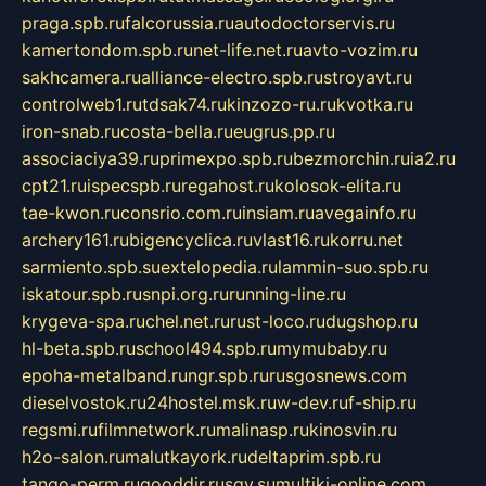
praga.spb.ru
falcorussia.ru
autodoctorservis.ru
kamertondom.spb.ru
net-life.net.ru
avto-vozim.ru
sakhcamera.ru
alliance-electro.spb.ru
stroyavt.ru
controlweb1.ru
tdsak74.ru
kinzozo-ru.ru
kvotka.ru
iron-snab.ru
costa-bella.ru
eugrus.pp.ru
associaciya39.ru
primexpo.spb.ru
bezmorchin.ru
ia2.ru
cpt21.ru
ispecspb.ru
regahost.ru
kolosok-elita.ru
tae-kwon.ru
consrio.com.ru
insiam.ru
avegainfo.ru
archery161.ru
bigencyclica.ru
vlast16.ru
korru.net
sarmiento.spb.su
extelopedia.ru
lammin-suo.spb.ru
iskatour.spb.ru
snpi.org.ru
running-line.ru
krygeva-spa.ru
chel.net.ru
rust-loco.ru
dugshop.ru
hl-beta.spb.ru
school494.spb.ru
mymubaby.ru
epoha-metalband.ru
ngr.spb.ru
rusgosnews.com
dieselvostok.ru
24hostel.msk.ru
w-dev.ru
f-ship.ru
regsmi.ru
filmnetwork.ru
malinasp.ru
kinosvin.ru
h2o-salon.ru
malutkayork.ru
deltaprim.spb.ru
tango-perm.ru
gooddir.ru
sgv.su
multiki-online.com