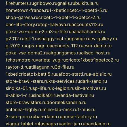
firehunters.ru
gribowo.ru
gnalis.ru
bulkitula.ru
hometown-france.ru
1-xbeticricetc-1-xbetti-5.ru
shop-garena.ru
cricetc-1-xbetr-1-xbetcc-2.ru
one-life-story.ru
top-halyava.ru
accounts112.ru
poka-vse-doma-2.ru
3-d-file.ru
hahahaharms.ru
g2012.ru
tst-1.ru
shaggy-cat.ru
opsmgr.ru
ev-gallery.ru
g-2012.ru
ops-mgr.ru
accounts-112.ru
csm-demo.ru
poka-vse-doma2.ru
airgungames.ru
allseo-host.ru
tehosmotre.ru
varieta-yug.ru
cricetc1xbetr1xbetcc2.ru
raytor-d.ru
atillagunn.ru
3d-file.ru
1xbeticricetc1xbetti5.ru
uafoot-statti.ru
e-abis1c.ru
store-brawl-stars.ru
kts-services.ru
dark-sand.ru
sindika-01.ru
sp-life.ru
x-legion.ru
sib-archives.ru
e-abis-1-c.ru
sindika01.ru
venda-festival.ru
store-brawlstars.ru
dooraleksandria.ru
antenna-highly.ru
mine-lab-msk.ru
1-mus.ru
3-sex-porn.ru
ban-damn.ru
purse-factory.ru
viagra-tablet.ru
fasbags.ru
adler-jun.ru
bandamn.ru