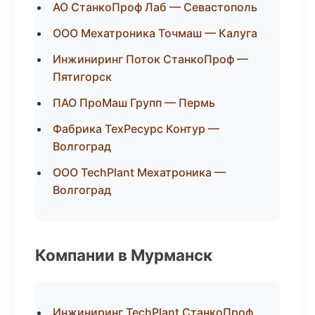
АО СтанкоПроф Лаб — Севастополь
ООО Мехатроника Точмаш — Калуга
Инжиниринг Поток СтанкоПроф —
Пятигорск
ПАО ПроМаш Групп — Пермь
Фабрика ТехРесурс Контур —
Волгоград
ООО TechPlant Мехатроника —
Волгоград
Компании в Мурманск
Инжиниринг TechPlant СтанкоПроф