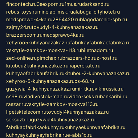
fincontech.ru
3sexporn.ru
1mus.ru
darksand.ru
rebus-toys.ru
minelab-msk.ru
alabuga-cityhotel.ru
medsprawo-4-ka.ru
2864420.ru
blagodarenie-spb.ru
zajmy24.ru
tovudyi-4-kuhnyanazakaz.ru
brazzerscom.ru
medsprawo4ka.ru
xehyroo5kuhnyanazakaz.ru
fabrikayfabrikaefabrika.ru
vskrytie-zamkov-moskva-113.ru
biletnadom.ru
zed-online.ru
pimchax.ru
brazzers-hd.ru
z-host.ru
kitubeu2kuhnyanazakaz.ru
naperekate.ru
kuhnyaofabrikaufabrik.ru
kitubeu-2-kuhnyanazakaz.ru
xehyroo-5-kuhnyanazakaz.ru
cs-68.ru
guzywia-4-kuhnyanazakaz.ru
mir-tk.ru
vlknrussia.ru
cs68.ru
vladivostok-map.ru
video-seks.ru
bankaribi.ru
raszar.ru
vskrytie-zamkov-moskva113.ru
lipetsktelecom.ru
tovudyi4kuhnyanazakaz.ru
seksuzb.ru
guzywia4kuhnyanazakaz.ru
fabrikaofabrikaokuhny.ru
kuhnyaekuhnyaafabrika.ru
kuhnyaykuhnyayfabrika.ru
e-abis1c.ru