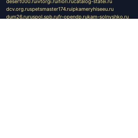
desert000.ru
ivtorgi.ru
ifiori.ru
catalog-statei.ru
dcv.org.ru
spetsmaster174.ru
ipkameryhiseeu.ru
dum26.ru
ruspol.spb.ru
fr-opendp.ru
kam-solnyshko.ru
cheyenne-arapaho.ru
sevzapmetal.spb.ru
ted-lapidus.spb.ru
parasite-eliminator.ru
sigma-complete.ru
modernworld.ru
dama-moda.ru
eholot-group.ru
sk-nvkz.ru
DRONGOLD.RU
democratia2.ru
i-farmer.ru
mass-sport.org
jablonex.spb.ru
bookmess.ru
linkword.ru
refineua.com.ru
cs-spec.net.ru
altay-mebel.ru
DNK-THEATRE.RU
mechaniks.spb.ru
ipcamtechage.ru
skosta.ru
a-sun.ru
stroy-ldsp.ru
snowlands.org.ru
childrensshoes.ru
mrlizzy.ru
mebelsofiakrd.ru
bulizhenko.ru
rumantick.net.ru
mtszerno.ru
daily-fishing.ru
glushiteli-v-spb.ru
megasat.org.ru
localization.net.ru
flyingfish.pp.ru
ds5teremok.ru
aclib.spb.ru
komissionka30.ru
mag-profit.ru
icentre-74.ru
leasing-nsk.ru
hd39.ru
rcd.com.ru