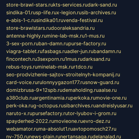
store-brawl-stars.ru
kts-services.ru
dark-sand.ru
sindika-01.ru
sp-life.ru
x-legion.ru
sib-archives.ru
e-abis-1-c.ru
sindika01.ru
venda-festival.ru
store-brawlstars.ru
dooraleksandria.ru
antenna-highly.ru
mine-lab-msk.ru
1-mus.ru
3-sex-porn.ru
ban-damn.ru
purse-factory.ru
viagra-tablet.ru
fasbags.ru
adler-jun.ru
bandamn.ru
fincontech.ru
3sexporn.ru
1mus.ru
darksand.ru
rebus-toys.ru
minelab-msk.ru
rtdco.ru
seo-prodvizhenie-sajtov-stroitelnyh-kompanij.ru
card-voice.ru
rulonnyygazon177.ru
snow-guard.ru
domizbrusa-9x12spb.ru
demaholding.ru
aalse.ru
a380club.ru
argentinamia.ru
perkoka.ru
movie-one.ru
perk-oka.ru
g-octopus.ru
sibarchives.ru
andreislyusar.ru
naruto-x.ru
pursefactory.ru
tor-lyubov-i-grom.ru
spayderhed-2022.ru
movieone.ru
evro-dez.ru
webamator.ru
ma-absolut1.ru
avtopomosch27.ru
nv-750.ru
news-plain.ru
nertansaga.ru
delanalad.ru