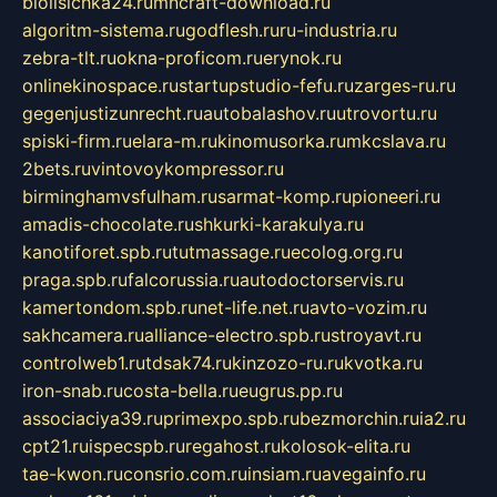
biolisichka24.ru
mncraft-download.ru
algoritm-sistema.ru
godflesh.ru
ru-industria.ru
zebra-tlt.ru
okna-proficom.ru
erynok.ru
onlinekinospace.ru
startupstudio-fefu.ru
zarges-ru.ru
gegenjustizunrecht.ru
autobalashov.ru
utrovortu.ru
spiski-firm.ru
elara-m.ru
kinomusorka.ru
mkcslava.ru
2bets.ru
vintovoykompressor.ru
birminghamvsfulham.ru
sarmat-komp.ru
pioneeri.ru
amadis-chocolate.ru
shkurki-karakulya.ru
kanotiforet.spb.ru
tutmassage.ru
ecolog.org.ru
praga.spb.ru
falcorussia.ru
autodoctorservis.ru
kamertondom.spb.ru
net-life.net.ru
avto-vozim.ru
sakhcamera.ru
alliance-electro.spb.ru
stroyavt.ru
controlweb1.ru
tdsak74.ru
kinzozo-ru.ru
kvotka.ru
iron-snab.ru
costa-bella.ru
eugrus.pp.ru
associaciya39.ru
primexpo.spb.ru
bezmorchin.ru
ia2.ru
cpt21.ru
ispecspb.ru
regahost.ru
kolosok-elita.ru
tae-kwon.ru
consrio.com.ru
insiam.ru
avegainfo.ru