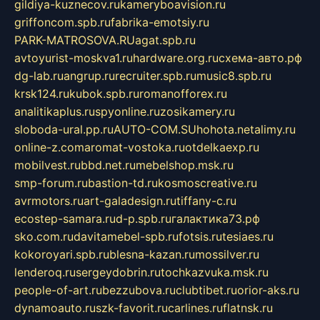
gildiya-kuznecov.ru
kameryboavision.ru
griffoncom.spb.ru
fabrika-emotsiy.ru
PARK-MATROSOVA.RU
agat.spb.ru
avtoyurist-moskva1.ru
hardware.org.ru
схема-авто.рф
dg-lab.ru
angrup.ru
recruiter.spb.ru
music8.spb.ru
krsk124.ru
kubok.spb.ru
romanofforex.ru
analitikaplus.ru
spyonline.ru
zosikamery.ru
sloboda-ural.pp.ru
AUTO-COM.SU
hohota.net
alimy.ru
online-z.com
aromat-vostoka.ru
otdelkaexp.ru
mobilvest.ru
bbd.net.ru
mebelshop.msk.ru
smp-forum.ru
bastion-td.ru
kosmoscreative.ru
avrmotors.ru
art-galadesign.ru
tiffany-c.ru
ecostep-samara.ru
d-p.spb.ru
галактика73.рф
sko.com.ru
davitamebel-spb.ru
fotsis.ru
tesiaes.ru
kokoroyari.spb.ru
blesna-kazan.ru
mossilver.ru
lenderoq.ru
sergeydobrin.ru
tochkazvuka.msk.ru
people-of-art.ru
bezzubova.ru
clubtibet.ru
orior-aks.ru
dynamoauto.ru
szk-favorit.ru
carlines.ru
flatnsk.ru