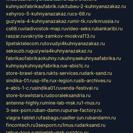
kuhnyaofabrikaufabrik.ru
kitubeu-2-kuhnyanazakaz.ru
xehyroo-5-kuhnyanazakaz.ru
cs-68.ru
guzywia-4-kuhnyanazakaz.ru
mir-tk.ru
vlknrussia.ru
cs68.ru
vladivostok-map.ru
video-seks.ru
bankaribi.ru
raszar.ru
vskrytie-zamkov-moskva113.ru
lipetsktelecom.ru
tovudyi4kuhnyanazakaz.ru
seksuzb.ru
guzywia4kuhnyanazakaz.ru
fabrikaofabrikaokuhny.ru
kuhnyaekuhnyaafabrika.ru
kuhnyaykuhnyayfabrika.ru
e-abis1c.ru
store-brawl-stars.ru
kts-services.ru
dark-sand.ru
sindika-01.ru
sp-life.ru
x-legion.ru
sib-archives.ru
e-abis-1-c.ru
sindika01.ru
venda-festival.ru
store-brawlstars.ru
dooraleksandria.ru
antenna-highly.ru
mine-lab-msk.ru
1-mus.ru
3-sex-porn.ru
ban-damn.ru
purse-factory.ru
viagra-tablet.ru
fasbags.ru
adler-jun.ru
bandamn.ru
fincontech.ru
3sexporn.ru
1mus.ru
darksand.ru
rebus-toys.ru
minelab-msk.ru
rtdco.ru