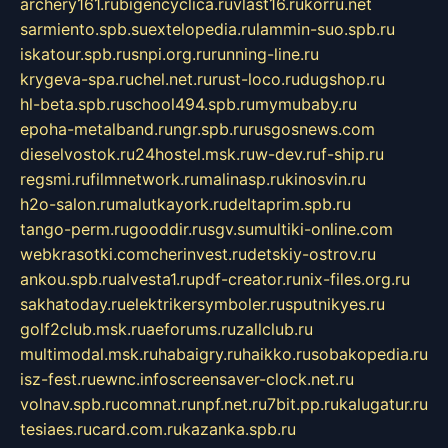
archery161.ru
bigencyclica.ru
vlast16.ru
korru.net
sarmiento.spb.su
extelopedia.ru
lammin-suo.spb.ru
iskatour.spb.ru
snpi.org.ru
running-line.ru
krygeva-spa.ru
chel.net.ru
rust-loco.ru
dugshop.ru
hl-beta.spb.ru
school494.spb.ru
mymubaby.ru
epoha-metalband.ru
ngr.spb.ru
rusgosnews.com
dieselvostok.ru
24hostel.msk.ru
w-dev.ru
f-ship.ru
regsmi.ru
filmnetwork.ru
malinasp.ru
kinosvin.ru
h2o-salon.ru
malutkayork.ru
deltaprim.spb.ru
tango-perm.ru
gooddir.ru
sgv.su
multiki-online.com
webkrasotki.com
cherinvest.ru
detskiy-ostrov.ru
ankou.spb.ru
alvesta1.ru
pdf-creator.ru
nix-files.org.ru
sakhatoday.ru
elektrikersymboler.ru
sputnikyes.ru
golf2club.msk.ru
aeforums.ru
zallclub.ru
multimodal.msk.ru
habaigry.ru
haikko.ru
sobakopedia.ru
isz-fest.ru
ewnc.info
screensaver-clock.net.ru
volnav.spb.ru
comnat.ru
npf.net.ru
7bit.pp.ru
kalugatur.ru
tesiaes.ru
card.com.ru
kazanka.spb.ru