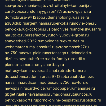
seo-prodvizhenie-sajtov-stroitelnyh-kompanij.ru
card-voice.ru
rulonnyygazon177.ru
snow-guard.ru
domizbrusa-9x12spb.ru
demaholding.ru
aalse.ru
a380club.ru
argentinamia.ru
perkoka.ru
movie-one.ru
perk-oka.ru
g-octopus.ru
sibarchives.ru
andreislyusar.ru
naruto-x.ru
pursefactory.ru
tor-lyubov-i-grom.ru
spayderhed-2022.ru
movieone.ru
evro-dez.ru
webamator.ru
ma-absolut1.ru
avtopomosch27.ru
nv-750.ru
news-plain.ru
nertansaga.ru
delanalad.ru
dizfiles.ru
youtubefree.ru
aria-family.ru
roadli.ru
planeta-samara.ru
mysmartbuy.ru
matrasy-kemerovo.ru
ashanet.ru
trade-farm.ru
dotcustoms.ru
domizbrusa9x12spb.ru
autodamp.ru
narasimha.ru
djcommodities.ru
nv750.ru
x-ton.ru
newsplain.ru
cardvoice.ru
modopaper.ru
manunae.ru
gbget.ru
alfeihavsalnassr.ru
madoma.ru
tajuncos.ru
petrovkasports.ru
porno-online-besplatno.ru
splclub.ru