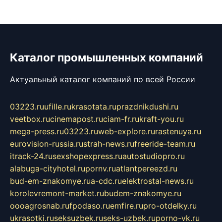
Каталог промышленных компаний
Актуальный каталог компаний по всей России
03223.ru
ufille.ru
krasotata.ru
prazdnikdushi.ru
veetbox.ru
cinemapost.ru
ciam-fr.ru
kraft-you.ru
mega-press.ru
03223.ru
web-explore.ru
rastenuya.ru
eurovision-russia.ru
strah-news.ru
freeride-team.ru
itrack-24.ru
sexshopexpress.ru
autostudiopro.ru
alabuga-cityhotel.ru
pornv.ru
atlantpereezd.ru
bud-em-znakomye.ru
a-cdc.ru
elektrostal-news.ru
korolevremont-market.ru
budem-znakomye.ru
oooagrosnab.ru
fpodaso.ru
emfire.ru
pro-otdelky.ru
ukrasotki.ru
seksuzbek.ru
seks-uzbek.ru
porno-vk.ru