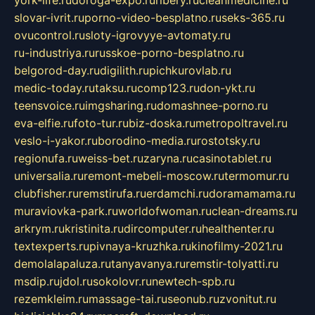
york-life.ru
doroga-expo.ru
ribery.ru
cleanmedicine.ru
slovar-ivrit.ru
porno-video-besplatno.ru
seks-365.ru
ovucontrol.ru
sloty-igrovyye-avtomaty.ru
ru-industriya.ru
russkoe-porno-besplatno.ru
belgorod-day.ru
digilith.ru
pichkurovlab.ru
medic-today.ru
taksu.ru
comp123.ru
don-ykt.ru
teensvoice.ru
imgsharing.ru
domashnee-porno.ru
eva-elfie.ru
foto-tur.ru
biz-doska.ru
metropoltravel.ru
veslo-i-yakor.ru
borodino-media.ru
rostotsky.ru
regionufa.ru
weiss-bet.ru
zaryna.ru
casinotablet.ru
universalia.ru
remont-mebeli-moscow.ru
termomur.ru
clubfisher.ru
remstirufa.ru
erdamchi.ru
doramamama.ru
muraviovka-park.ru
worldofwoman.ru
clean-dreams.ru
arkrym.ru
kristinita.ru
dircomputer.ru
healthenter.ru
textexperts.ru
pivnaya-kruzhka.ru
kinofilmy-2021.ru
demolalapaluza.ru
tanyavanya.ru
remstir-tolyatti.ru
msdip.ru
jdol.ru
sokolovr.ru
newtech-spb.ru
rezemkleim.ru
massage-tai.ru
seonub.ru
zvonitut.ru