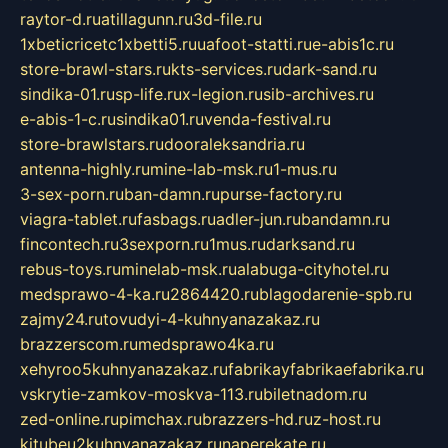
raytor-d.ru
atillagunn.ru
3d-file.ru
1xbeticricetc1xbetti5.ru
uafoot-statti.ru
e-abis1c.ru
store-brawl-stars.ru
kts-services.ru
dark-sand.ru
sindika-01.ru
sp-life.ru
x-legion.ru
sib-archives.ru
e-abis-1-c.ru
sindika01.ru
venda-festival.ru
store-brawlstars.ru
dooraleksandria.ru
antenna-highly.ru
mine-lab-msk.ru
1-mus.ru
3-sex-porn.ru
ban-damn.ru
purse-factory.ru
viagra-tablet.ru
fasbags.ru
adler-jun.ru
bandamn.ru
fincontech.ru
3sexporn.ru
1mus.ru
darksand.ru
rebus-toys.ru
minelab-msk.ru
alabuga-cityhotel.ru
medsprawo-4-ka.ru
2864420.ru
blagodarenie-spb.ru
zajmy24.ru
tovudyi-4-kuhnyanazakaz.ru
brazzerscom.ru
medsprawo4ka.ru
xehyroo5kuhnyanazakaz.ru
fabrikayfabrikaefabrika.ru
vskrytie-zamkov-moskva-113.ru
biletnadom.ru
zed-online.ru
pimchax.ru
brazzers-hd.ru
z-host.ru
kitubeu2kuhnyanazakaz.ru
naperekate.ru