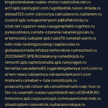
kingbolenskaner.ru
alex-motor.ru
astroline.net.ru
act1.spb.ru
polyglot.com.ru
gidlipetsk.ru
ooo-driada.ru
detsad125.ru
mir-zdoroviya.ru
bruslanovo.ru
siterem.ru
council.spb.ru
лодкипатриот.рф
kafekolizey.ru
iclub.net.ru
gazon-easy.ru
sugarepilekb.ru
grinox.ru
pylesostineco.ru
msts-ozarenie.ru
kameryjooan.ru
artemovskij.ru
dopler.spb.ru
aid70.ru
metall-perm.ru
ndm.msk.ru
ratingzooshop.ru
apiaccess.ru
globalautotrade.info
bezverhovskoe.ru
drsschool.ru
ZOOSMART.SPB.RU
dalakony.ru
medikijob.ru
remontt.spb.ru
photostudia.spb.ru
myragon.ru
terramia.ru
academy62.ru
gardengallereya.ru
rti.com.ru
artem-news.ru
biserinca.ru
krasnodarkurort.com
imshowtv.ru
mebel-v-tule.ru
mobtopik.ru
pcsecurity.net.ru
tool-sib.ru
multimetrunit.ru
sp-tour.ru
fan-cs.ru
santeh-russia.ru
symbian9.net.ru
DSHAIR.RU
tmmotors.spb.ru
xjocuricopii.com
musavtomat.msk.ru
obustrojdom.ru
sovetcik.ru
ybaranovskaya.ru