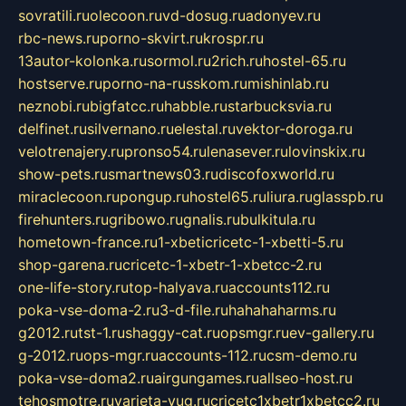
sovratili.ru
olecoon.ru
vd-dosug.ru
adonyev.ru
rbc-news.ru
porno-skvirt.ru
krospr.ru
13autor-kolonka.ru
sormol.ru
2rich.ru
hostel-65.ru
hostserve.ru
porno-na-russkom.ru
mishinlab.ru
neznobi.ru
bigfatcc.ru
habble.ru
starbucksvia.ru
delfinet.ru
silvernano.ru
elestal.ru
vektor-doroga.ru
velotrenajery.ru
pronso54.ru
lenasever.ru
lovinskix.ru
show-pets.ru
smartnews03.ru
discofoxworld.ru
miraclecoon.ru
pongup.ru
hostel65.ru
liura.ru
glasspb.ru
firehunters.ru
gribowo.ru
gnalis.ru
bulkitula.ru
hometown-france.ru
1-xbeticricetc-1-xbetti-5.ru
shop-garena.ru
cricetc-1-xbetr-1-xbetcc-2.ru
one-life-story.ru
top-halyava.ru
accounts112.ru
poka-vse-doma-2.ru
3-d-file.ru
hahahaharms.ru
g2012.ru
tst-1.ru
shaggy-cat.ru
opsmgr.ru
ev-gallery.ru
g-2012.ru
ops-mgr.ru
accounts-112.ru
csm-demo.ru
poka-vse-doma2.ru
airgungames.ru
allseo-host.ru
tehosmotre.ru
varieta-yug.ru
cricetc1xbetr1xbetcc2.ru