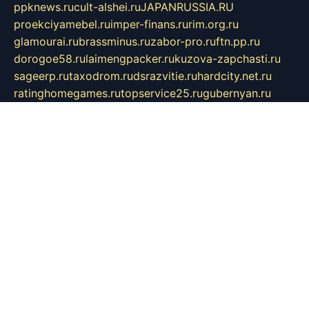
ppknews.ru
cult-alshei.ru
JAPANRUSSIA.RU
proekciyamebel.ru
imper-finans.ru
rim.org.ru
glamourai.ru
brassminus.ru
zabor-pro.ru
ftn.pp.ru
dorogoe58.ru
laimengpacker.ru
kuzova-zapchasti.ru
sageerp.ru
taxodrom.ru
dsrazvitie.ru
hardcity.net.ru
ratinghomegames.ru
topservice25.ru
gubernyan.ru
gtglasslined.ru
ii4.ru
tssport.spb.ru
andorra24.com
blackwallstreet.ru
oboimos.ru
optim-doors.com.ru
ikuch.ru
nycr.org.ru
npa21.ru
vremya-ch.spb.ru
desert000.ru
ivtorgi.ru
ifiori.ru
catalog-statei.ru
dcv.org.ru
spetsmaster174.ru
ipkameryhiseeu.ru
dum26.ru
ruspol.spb.ru
fr-opendp.ru
kam-solnyshko.ru
cheyenne-arapaho.ru
sevzapmetal.spb.ru
ted-lapidus.spb.ru
parasite-eliminator.ru
sigma-complete.ru
modernworld.ru
dama-moda.ru
eholot-group.ru
sk-nvkz.ru
DRONGOLD.RU
democratia2.ru
i-farmer.ru
mass-sport.org
jablonex.spb.ru
bookmess.ru
linkword.ru