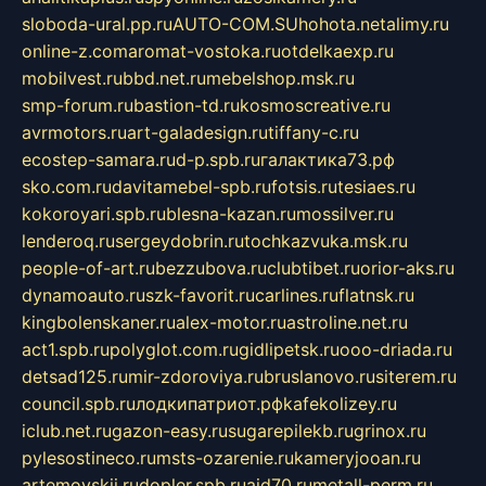
sloboda-ural.pp.ru
AUTO-COM.SU
hohota.net
alimy.ru
online-z.com
aromat-vostoka.ru
otdelkaexp.ru
mobilvest.ru
bbd.net.ru
mebelshop.msk.ru
smp-forum.ru
bastion-td.ru
kosmoscreative.ru
avrmotors.ru
art-galadesign.ru
tiffany-c.ru
ecostep-samara.ru
d-p.spb.ru
галактика73.рф
sko.com.ru
davitamebel-spb.ru
fotsis.ru
tesiaes.ru
kokoroyari.spb.ru
blesna-kazan.ru
mossilver.ru
lenderoq.ru
sergeydobrin.ru
tochkazvuka.msk.ru
people-of-art.ru
bezzubova.ru
clubtibet.ru
orior-aks.ru
dynamoauto.ru
szk-favorit.ru
carlines.ru
flatnsk.ru
kingbolenskaner.ru
alex-motor.ru
astroline.net.ru
act1.spb.ru
polyglot.com.ru
gidlipetsk.ru
ooo-driada.ru
detsad125.ru
mir-zdoroviya.ru
bruslanovo.ru
siterem.ru
council.spb.ru
лодкипатриот.рф
kafekolizey.ru
iclub.net.ru
gazon-easy.ru
sugarepilekb.ru
grinox.ru
pylesostineco.ru
msts-ozarenie.ru
kameryjooan.ru
artemovskij.ru
dopler.spb.ru
aid70.ru
metall-perm.ru