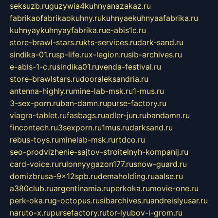
seksuzb.ru
guzywia4kuhnyanazakaz.ru
fabrikaofabrikaokuhny.ru
kuhnyaekuhnyaafabrika.ru
kuhnyaykuhnyayfabrika.ru
e-abis1c.ru
store-brawl-stars.ru
kts-services.ru
dark-sand.ru
sindika-01.ru
sp-life.ru
x-legion.ru
sib-archives.ru
e-abis-1-c.ru
sindika01.ru
venda-festival.ru
store-brawlstars.ru
dooraleksandria.ru
antenna-highly.ru
mine-lab-msk.ru
1-mus.ru
3-sex-porn.ru
ban-damn.ru
purse-factory.ru
viagra-tablet.ru
fasbags.ru
adler-jun.ru
bandamn.ru
fincontech.ru
3sexporn.ru
1mus.ru
darksand.ru
rebus-toys.ru
minelab-msk.ru
rtdco.ru
seo-prodvizhenie-sajtov-stroitelnyh-kompanij.ru
card-voice.ru
rulonnyygazon177.ru
snow-guard.ru
domizbrusa-9x12spb.ru
demaholding.ru
aalse.ru
a380club.ru
argentinamia.ru
perkoka.ru
movie-one.ru
perk-oka.ru
g-octopus.ru
sibarchives.ru
andreislyusar.ru
naruto-x.ru
pursefactory.ru
tor-lyubov-i-grom.ru