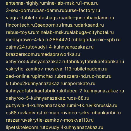
antenna-highly.ru
mine-lab-msk.ru
1-mus.ru
3-sex-porn.ru
ban-damn.ru
purse-factory.ru
viagra-tablet.ru
fasbags.ru
adler-jun.ru
bandamn.ru
fincontech.ru
3sexporn.ru
1mus.ru
darksand.ru
rebus-toys.ru
minelab-msk.ru
alabuga-cityhotel.ru
medsprawo-4-ka.ru
2864420.ru
blagodarenie-spb.ru
zajmy24.ru
tovudyi-4-kuhnyanazakaz.ru
brazzerscom.ru
medsprawo4ka.ru
xehyroo5kuhnyanazakaz.ru
fabrikayfabrikaefabrika.ru
vskrytie-zamkov-moskva-113.ru
biletnadom.ru
zed-online.ru
pimchax.ru
brazzers-hd.ru
z-host.ru
kitubeu2kuhnyanazakaz.ru
naperekate.ru
kuhnyaofabrikaufabrik.ru
kitubeu-2-kuhnyanazakaz.ru
xehyroo-5-kuhnyanazakaz.ru
cs-68.ru
guzywia-4-kuhnyanazakaz.ru
mir-tk.ru
vlknrussia.ru
cs68.ru
vladivostok-map.ru
video-seks.ru
bankaribi.ru
raszar.ru
vskrytie-zamkov-moskva113.ru
lipetsktelecom.ru
tovudyi4kuhnyanazakaz.ru