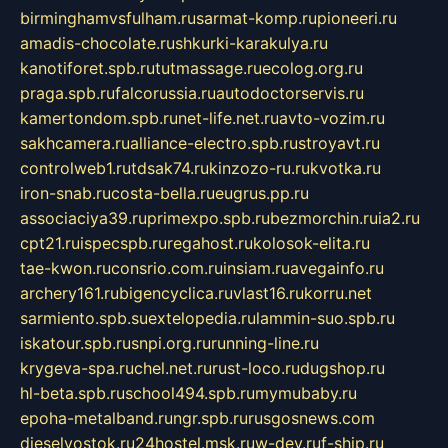
birminghamvsfulham.ru
sarmat-komp.ru
pioneeri.ru
amadis-chocolate.ru
shkurki-karakulya.ru
kanotiforet.spb.ru
tutmassage.ru
ecolog.org.ru
praga.spb.ru
falcorussia.ru
autodoctorservis.ru
kamertondom.spb.ru
net-life.net.ru
avto-vozim.ru
sakhcamera.ru
alliance-electro.spb.ru
stroyavt.ru
controlweb1.ru
tdsak74.ru
kinzozo-ru.ru
kvotka.ru
iron-snab.ru
costa-bella.ru
eugrus.pp.ru
associaciya39.ru
primexpo.spb.ru
bezmorchin.ru
ia2.ru
cpt21.ru
ispecspb.ru
regahost.ru
kolosok-elita.ru
tae-kwon.ru
consrio.com.ru
insiam.ru
avegainfo.ru
archery161.ru
bigencyclica.ru
vlast16.ru
korru.net
sarmiento.spb.su
extelopedia.ru
lammin-suo.spb.ru
iskatour.spb.ru
snpi.org.ru
running-line.ru
krygeva-spa.ru
chel.net.ru
rust-loco.ru
dugshop.ru
hl-beta.spb.ru
school494.spb.ru
mymubaby.ru
epoha-metalband.ru
ngr.spb.ru
rusgosnews.com
dieselvostok.ru
24hostel.msk.ru
w-dev.ru
f-ship.ru