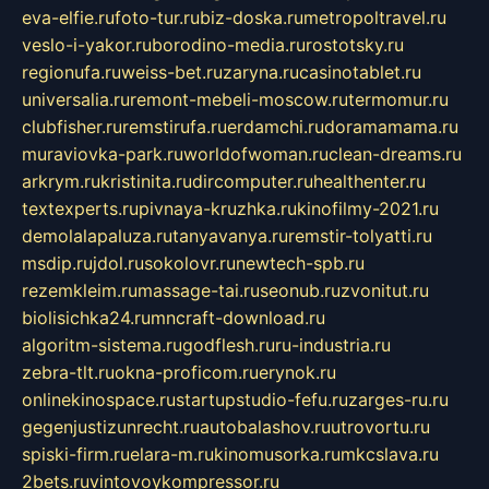
eva-elfie.ru
foto-tur.ru
biz-doska.ru
metropoltravel.ru
veslo-i-yakor.ru
borodino-media.ru
rostotsky.ru
regionufa.ru
weiss-bet.ru
zaryna.ru
casinotablet.ru
universalia.ru
remont-mebeli-moscow.ru
termomur.ru
clubfisher.ru
remstirufa.ru
erdamchi.ru
doramamama.ru
muraviovka-park.ru
worldofwoman.ru
clean-dreams.ru
arkrym.ru
kristinita.ru
dircomputer.ru
healthenter.ru
textexperts.ru
pivnaya-kruzhka.ru
kinofilmy-2021.ru
demolalapaluza.ru
tanyavanya.ru
remstir-tolyatti.ru
msdip.ru
jdol.ru
sokolovr.ru
newtech-spb.ru
rezemkleim.ru
massage-tai.ru
seonub.ru
zvonitut.ru
biolisichka24.ru
mncraft-download.ru
algoritm-sistema.ru
godflesh.ru
ru-industria.ru
zebra-tlt.ru
okna-proficom.ru
erynok.ru
onlinekinospace.ru
startupstudio-fefu.ru
zarges-ru.ru
gegenjustizunrecht.ru
autobalashov.ru
utrovortu.ru
spiski-firm.ru
elara-m.ru
kinomusorka.ru
mkcslava.ru
2bets.ru
vintovoykompressor.ru