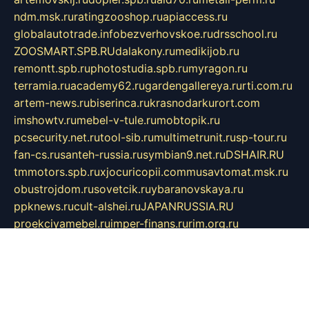
ndm.msk.ru
ratingzooshop.ru
apiaccess.ru
globalautotrade.info
bezverhovskoe.ru
drsschool.ru
ZOOSMART.SPB.RU
dalakony.ru
medikijob.ru
remontt.spb.ru
photostudia.spb.ru
myragon.ru
terramia.ru
academy62.ru
gardengallereya.ru
rti.com.ru
artem-news.ru
biserinca.ru
krasnodarkurort.com
imshowtv.ru
mebel-v-tule.ru
mobtopik.ru
pcsecurity.net.ru
tool-sib.ru
multimetrunit.ru
sp-tour.ru
fan-cs.ru
santeh-russia.ru
symbian9.net.ru
DSHAIR.RU
tmmotors.spb.ru
xjocuricopii.com
musavtomat.msk.ru
obustrojdom.ru
sovetcik.ru
ybaranovskaya.ru
ppknews.ru
cult-alshei.ru
JAPANRUSSIA.RU
proekciyamebel.ru
imper-finans.ru
rim.org.ru
glamourai.ru
brassminus.ru
zabor-pro.ru
ftn.pp.ru
dorogoe58.ru
laimengpacker.ru
kuzova-zapchasti.ru
sageerp.ru
taxodrom.ru
dsrazvitie.ru
hardcity.net.ru
ratinghomegames.ru
topservice25.ru
gubernyan.ru