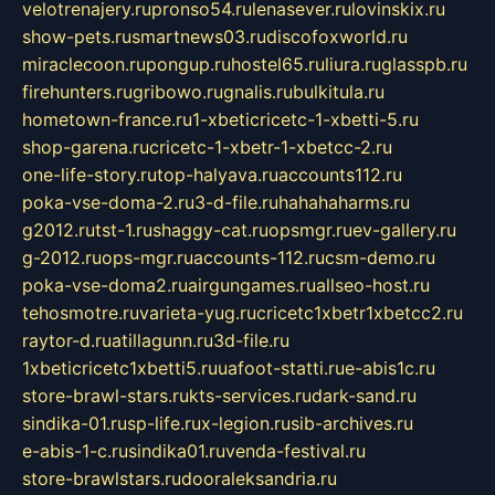
velotrenajery.ru
pronso54.ru
lenasever.ru
lovinskix.ru
show-pets.ru
smartnews03.ru
discofoxworld.ru
miraclecoon.ru
pongup.ru
hostel65.ru
liura.ru
glasspb.ru
firehunters.ru
gribowo.ru
gnalis.ru
bulkitula.ru
hometown-france.ru
1-xbeticricetc-1-xbetti-5.ru
shop-garena.ru
cricetc-1-xbetr-1-xbetcc-2.ru
one-life-story.ru
top-halyava.ru
accounts112.ru
poka-vse-doma-2.ru
3-d-file.ru
hahahaharms.ru
g2012.ru
tst-1.ru
shaggy-cat.ru
opsmgr.ru
ev-gallery.ru
g-2012.ru
ops-mgr.ru
accounts-112.ru
csm-demo.ru
poka-vse-doma2.ru
airgungames.ru
allseo-host.ru
tehosmotre.ru
varieta-yug.ru
cricetc1xbetr1xbetcc2.ru
raytor-d.ru
atillagunn.ru
3d-file.ru
1xbeticricetc1xbetti5.ru
uafoot-statti.ru
e-abis1c.ru
store-brawl-stars.ru
kts-services.ru
dark-sand.ru
sindika-01.ru
sp-life.ru
x-legion.ru
sib-archives.ru
e-abis-1-c.ru
sindika01.ru
venda-festival.ru
store-brawlstars.ru
dooraleksandria.ru