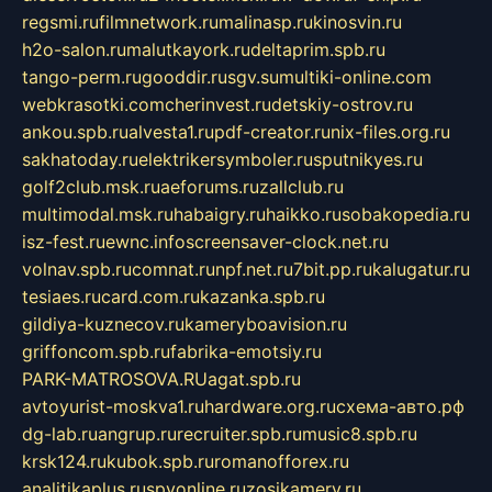
regsmi.ru
filmnetwork.ru
malinasp.ru
kinosvin.ru
h2o-salon.ru
malutkayork.ru
deltaprim.spb.ru
tango-perm.ru
gooddir.ru
sgv.su
multiki-online.com
webkrasotki.com
cherinvest.ru
detskiy-ostrov.ru
ankou.spb.ru
alvesta1.ru
pdf-creator.ru
nix-files.org.ru
sakhatoday.ru
elektrikersymboler.ru
sputnikyes.ru
golf2club.msk.ru
aeforums.ru
zallclub.ru
multimodal.msk.ru
habaigry.ru
haikko.ru
sobakopedia.ru
isz-fest.ru
ewnc.info
screensaver-clock.net.ru
volnav.spb.ru
comnat.ru
npf.net.ru
7bit.pp.ru
kalugatur.ru
tesiaes.ru
card.com.ru
kazanka.spb.ru
gildiya-kuznecov.ru
kameryboavision.ru
griffoncom.spb.ru
fabrika-emotsiy.ru
PARK-MATROSOVA.RU
agat.spb.ru
avtoyurist-moskva1.ru
hardware.org.ru
схема-авто.рф
dg-lab.ru
angrup.ru
recruiter.spb.ru
music8.spb.ru
krsk124.ru
kubok.spb.ru
romanofforex.ru
analitikaplus.ru
spyonline.ru
zosikamery.ru