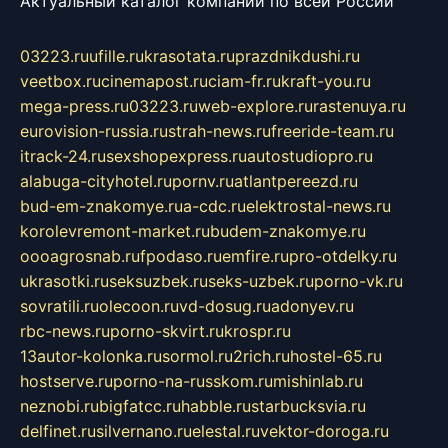
Актуальный каталог компаний по всей России
03223.ru
ufille.ru
krasotata.ru
prazdnikdushi.ru
veetbox.ru
cinemapost.ru
ciam-fr.ru
kraft-you.ru
mega-press.ru
03223.ru
web-explore.ru
rastenuya.ru
eurovision-russia.ru
strah-news.ru
freeride-team.ru
itrack-24.ru
sexshopexpress.ru
autostudiopro.ru
alabuga-cityhotel.ru
pornv.ru
atlantpereezd.ru
bud-em-znakomye.ru
a-cdc.ru
elektrostal-news.ru
korolevremont-market.ru
budem-znakomye.ru
oooagrosnab.ru
fpodaso.ru
emfire.ru
pro-otdelky.ru
ukrasotki.ru
seksuzbek.ru
seks-uzbek.ru
porno-vk.ru
sovratili.ru
olecoon.ru
vd-dosug.ru
adonyev.ru
rbc-news.ru
porno-skvirt.ru
krospr.ru
13autor-kolonka.ru
sormol.ru
2rich.ru
hostel-65.ru
hostserve.ru
porno-na-russkom.ru
mishinlab.ru
neznobi.ru
bigfatcc.ru
habble.ru
starbucksvia.ru
delfinet.ru
silvernano.ru
elestal.ru
vektor-doroga.ru