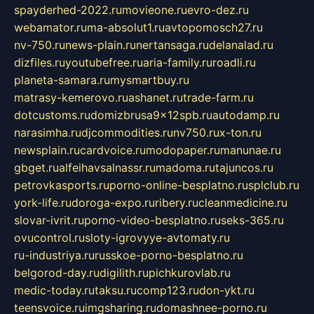
spayderhed-2022.ru
movieone.ru
evro-dez.ru
webamator.ru
ma-absolut1.ru
avtopomosch27.ru
nv-750.ru
news-plain.ru
nertansaga.ru
delanalad.ru
dizfiles.ru
youtubefree.ru
aria-family.ru
roadli.ru
planeta-samara.ru
mysmartbuy.ru
matrasy-kemerovo.ru
ashanet.ru
trade-farm.ru
dotcustoms.ru
domizbrusa9x12spb.ru
autodamp.ru
narasimha.ru
djcommodities.ru
nv750.ru
x-ton.ru
newsplain.ru
cardvoice.ru
modopaper.ru
manunae.ru
gbget.ru
alfeihavsalnassr.ru
madoma.ru
tajuncos.ru
petrovkasports.ru
porno-online-besplatno.ru
splclub.ru
york-life.ru
doroga-expo.ru
ribery.ru
cleanmedicine.ru
slovar-ivrit.ru
porno-video-besplatno.ru
seks-365.ru
ovucontrol.ru
sloty-igrovyye-avtomaty.ru
ru-industriya.ru
russkoe-porno-besplatno.ru
belgorod-day.ru
digilith.ru
pichkurovlab.ru
medic-today.ru
taksu.ru
comp123.ru
don-ykt.ru
teensvoice.ru
imgsharing.ru
domashnee-porno.ru