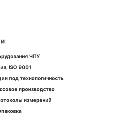
ми
орудования ЧПУ
ия, ISO 9001
ции под технологичность
ассовое производство
ротоколы измерений
упаковка