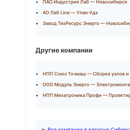
ПАО Индустрия Лаб — Новосибирск
АО Лаб Line — Улан-Удэ
Завод ТехРесурс Энерго — Новосиби
Другие компании
НПП Союз Точмаш — Сборка узлов и 
ООО Модуль Энерго — Электромонта
НПП Мехатроника Профи — Проектиро
←
Все компании в регионе Сибир