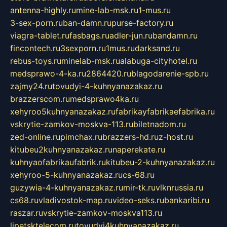
antenna-highly.ru
mine-lab-msk.ru
1-mus.ru
3-sex-porn.ru
ban-damn.ru
purse-factory.ru
viagra-tablet.ru
fasbags.ru
adler-jun.ru
bandamn.ru
fincontech.ru
3sexporn.ru
1mus.ru
darksand.ru
rebus-toys.ru
minelab-msk.ru
alabuga-cityhotel.ru
medsprawo-4-ka.ru
2864420.ru
blagodarenie-spb.ru
zajmy24.ru
tovudyi-4-kuhnyanazakaz.ru
brazzerscom.ru
medsprawo4ka.ru
xehyroo5kuhnyanazakaz.ru
fabrikayfabrikaefabrika.ru
vskrytie-zamkov-moskva-113.ru
biletnadom.ru
zed-online.ru
pimchax.ru
brazzers-hd.ru
z-host.ru
kitubeu2kuhnyanazakaz.ru
naperekate.ru
kuhnyaofabrikaufabrik.ru
kitubeu-2-kuhnyanazakaz.ru
xehyroo-5-kuhnyanazakaz.ru
cs-68.ru
guzywia-4-kuhnyanazakaz.ru
mir-tk.ru
vlknrussia.ru
cs68.ru
vladivostok-map.ru
video-seks.ru
bankaribi.ru
raszar.ru
vskrytie-zamkov-moskva113.ru
lipetsktelecom.ru
tovudyi4kuhnyanazakaz.ru