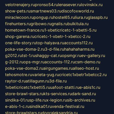
velotrenajery.ru
pronso54.ru
lenasever.ru
lovinskix.ru
show-pets.ru
smartnews03.ru
discofoxworld.ru
miraclecoon.ru
pongup.ru
hostel65.ru
liura.ru
glasspb.ru
firehunters.ru
gribowo.ru
gnalis.ru
bulkitula.ru
hometown-france.ru
1-xbeticricetc-1-xbetti-5.ru
shop-garena.ru
cricetc-1-xbetr-1-xbetcc-2.ru
one-life-story.ru
top-halyava.ru
accounts112.ru
poka-vse-doma-2.ru
3-d-file.ru
hahahaharms.ru
g2012.ru
tst-1.ru
shaggy-cat.ru
opsmgr.ru
ev-gallery.ru
g-2012.ru
ops-mgr.ru
accounts-112.ru
csm-demo.ru
poka-vse-doma2.ru
airgungames.ru
allseo-host.ru
tehosmotre.ru
varieta-yug.ru
cricetc1xbetr1xbetcc2.ru
raytor-d.ru
atillagunn.ru
3d-file.ru
1xbeticricetc1xbetti5.ru
uafoot-statti.ru
e-abis1c.ru
store-brawl-stars.ru
kts-services.ru
dark-sand.ru
sindika-01.ru
sp-life.ru
x-legion.ru
sib-archives.ru
e-abis-1-c.ru
sindika01.ru
venda-festival.ru
store-brawlstars.ru
dooraleksandria.ru