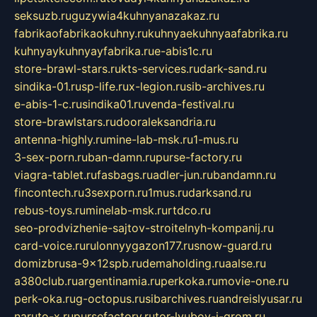
seksuzb.ru
guzywia4kuhnyanazakaz.ru
fabrikaofabrikaokuhny.ru
kuhnyaekuhnyaafabrika.ru
kuhnyaykuhnyayfabrika.ru
e-abis1c.ru
store-brawl-stars.ru
kts-services.ru
dark-sand.ru
sindika-01.ru
sp-life.ru
x-legion.ru
sib-archives.ru
e-abis-1-c.ru
sindika01.ru
venda-festival.ru
store-brawlstars.ru
dooraleksandria.ru
antenna-highly.ru
mine-lab-msk.ru
1-mus.ru
3-sex-porn.ru
ban-damn.ru
purse-factory.ru
viagra-tablet.ru
fasbags.ru
adler-jun.ru
bandamn.ru
fincontech.ru
3sexporn.ru
1mus.ru
darksand.ru
rebus-toys.ru
minelab-msk.ru
rtdco.ru
seo-prodvizhenie-sajtov-stroitelnyh-kompanij.ru
card-voice.ru
rulonnyygazon177.ru
snow-guard.ru
domizbrusa-9x12spb.ru
demaholding.ru
aalse.ru
a380club.ru
argentinamia.ru
perkoka.ru
movie-one.ru
perk-oka.ru
g-octopus.ru
sibarchives.ru
andreislyusar.ru
naruto-x.ru
pursefactory.ru
tor-lyubov-i-grom.ru