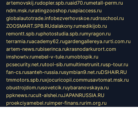
artemovskij.ru
dopler.spb.ru
aid70.ru
metall-perm.ru
ndm.msk.ru
ratingzooshop.ru
apiaccess.ru
globalautotrade.info
bezverhovskoe.ru
drsschool.ru
ZOOSMART.SPB.RU
dalakony.ru
medikijob.ru
remontt.spb.ru
photostudia.spb.ru
myragon.ru
terramia.ru
academy62.ru
gardengallereya.ru
rti.com.ru
artem-news.ru
biserinca.ru
krasnodarkurort.com
imshowtv.ru
mebel-v-tule.ru
mobtopik.ru
pcsecurity.net.ru
tool-sib.ru
multimetrunit.ru
sp-tour.ru
fan-cs.ru
santeh-russia.ru
symbian9.net.ru
DSHAIR.RU
tmmotors.spb.ru
xjocuricopii.com
musavtomat.msk.ru
obustrojdom.ru
sovetcik.ru
ybaranovskaya.ru
ppknews.ru
cult-alshei.ru
JAPANRUSSIA.RU
proekciyamebel.ru
imper-finans.ru
rim.org.ru
glamourai.ru
brassminus.ru
zabor-pro.ru
ftn.pp.ru
dorogoe58.ru
laimengpacker.ru
kuzova-zapchasti.ru
sageerp.ru
taxodrom.ru
dsrazvitie.ru
hardcity.net.ru
ratinghomegames.ru
topservice25.ru
gubernyan.ru