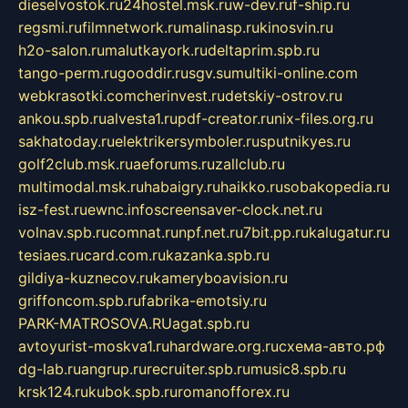
dieselvostok.ru
24hostel.msk.ru
w-dev.ru
f-ship.ru
regsmi.ru
filmnetwork.ru
malinasp.ru
kinosvin.ru
h2o-salon.ru
malutkayork.ru
deltaprim.spb.ru
tango-perm.ru
gooddir.ru
sgv.su
multiki-online.com
webkrasotki.com
cherinvest.ru
detskiy-ostrov.ru
ankou.spb.ru
alvesta1.ru
pdf-creator.ru
nix-files.org.ru
sakhatoday.ru
elektrikersymboler.ru
sputnikyes.ru
golf2club.msk.ru
aeforums.ru
zallclub.ru
multimodal.msk.ru
habaigry.ru
haikko.ru
sobakopedia.ru
isz-fest.ru
ewnc.info
screensaver-clock.net.ru
volnav.spb.ru
comnat.ru
npf.net.ru
7bit.pp.ru
kalugatur.ru
tesiaes.ru
card.com.ru
kazanka.spb.ru
gildiya-kuznecov.ru
kameryboavision.ru
griffoncom.spb.ru
fabrika-emotsiy.ru
PARK-MATROSOVA.RU
agat.spb.ru
avtoyurist-moskva1.ru
hardware.org.ru
схема-авто.рф
dg-lab.ru
angrup.ru
recruiter.spb.ru
music8.spb.ru
krsk124.ru
kubok.spb.ru
romanofforex.ru