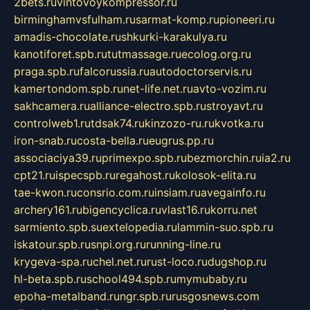
2bets.ru
vintovoykompressor.ru
birminghamvsfulham.ru
sarmat-komp.ru
pioneeri.ru
amadis-chocolate.ru
shkurki-karakulya.ru
kanotiforet.spb.ru
tutmassage.ru
ecolog.org.ru
praga.spb.ru
falcorussia.ru
autodoctorservis.ru
kamertondom.spb.ru
net-life.net.ru
avto-vozim.ru
sakhcamera.ru
alliance-electro.spb.ru
stroyavt.ru
controlweb1.ru
tdsak74.ru
kinzozo-ru.ru
kvotka.ru
iron-snab.ru
costa-bella.ru
eugrus.pp.ru
associaciya39.ru
primexpo.spb.ru
bezmorchin.ru
ia2.ru
cpt21.ru
ispecspb.ru
regahost.ru
kolosok-elita.ru
tae-kwon.ru
consrio.com.ru
insiam.ru
avegainfo.ru
archery161.ru
bigencyclica.ru
vlast16.ru
korru.net
sarmiento.spb.su
extelopedia.ru
lammin-suo.spb.ru
iskatour.spb.ru
snpi.org.ru
running-line.ru
krygeva-spa.ru
chel.net.ru
rust-loco.ru
dugshop.ru
hl-beta.spb.ru
school494.spb.ru
mymubaby.ru
epoha-metalband.ru
ngr.spb.ru
rusgosnews.com