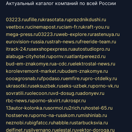
Актуальный каталог компаний по всей России
03223.ru
ufille.ru
krasotata.ru
prazdnikdushi.ru
veetbox.ru
cinemapost.ru
ciam-fr.ru
kraft-you.ru
mega-press.ru
03223.ru
web-explore.ru
rastenuya.ru
eurovision-russia.ru
strah-news.ru
freeride-team.ru
itrack-24.ru
sexshopexpress.ru
autostudiopro.ru
alabuga-cityhotel.ru
pornv.ru
atlantpereezd.ru
bud-em-znakomye.ru
a-cdc.ru
elektrostal-news.ru
korolevremont-market.ru
budem-znakomye.ru
oooagrosnab.ru
fpodaso.ru
emfire.ru
pro-otdelky.ru
ukrasotki.ru
seksuzbek.ru
seks-uzbek.ru
porno-vk.ru
sovratili.ru
olecoon.ru
vd-dosug.ru
adonyev.ru
rbc-news.ru
porno-skvirt.ru
krospr.ru
13autor-kolonka.ru
sormol.ru
2rich.ru
hostel-65.ru
hostserve.ru
porno-na-russkom.ru
mishinlab.ru
neznobi.ru
bigfatcc.ru
habble.ru
starbucksvia.ru
delfinet.ru
silvernano.ru
elestal.ru
vektor-doroga.ru