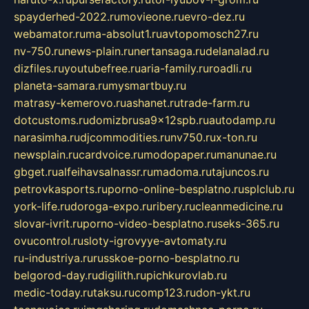
spayderhed-2022.ru
movieone.ru
evro-dez.ru
webamator.ru
ma-absolut1.ru
avtopomosch27.ru
nv-750.ru
news-plain.ru
nertansaga.ru
delanalad.ru
dizfiles.ru
youtubefree.ru
aria-family.ru
roadli.ru
planeta-samara.ru
mysmartbuy.ru
matrasy-kemerovo.ru
ashanet.ru
trade-farm.ru
dotcustoms.ru
domizbrusa9x12spb.ru
autodamp.ru
narasimha.ru
djcommodities.ru
nv750.ru
x-ton.ru
newsplain.ru
cardvoice.ru
modopaper.ru
manunae.ru
gbget.ru
alfeihavsalnassr.ru
madoma.ru
tajuncos.ru
petrovkasports.ru
porno-online-besplatno.ru
splclub.ru
york-life.ru
doroga-expo.ru
ribery.ru
cleanmedicine.ru
slovar-ivrit.ru
porno-video-besplatno.ru
seks-365.ru
ovucontrol.ru
sloty-igrovyye-avtomaty.ru
ru-industriya.ru
russkoe-porno-besplatno.ru
belgorod-day.ru
digilith.ru
pichkurovlab.ru
medic-today.ru
taksu.ru
comp123.ru
don-ykt.ru