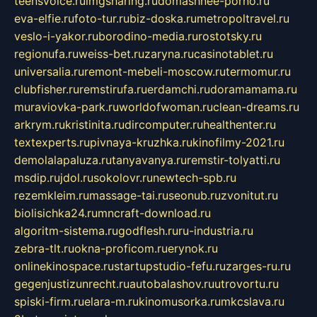
teensvoice.ru
imgsharing.ru
domashnee-porno.ru
eva-elfie.ru
foto-tur.ru
biz-doska.ru
metropoltravel.ru
veslo-i-yakor.ru
borodino-media.ru
rostotsky.ru
regionufa.ru
weiss-bet.ru
zaryna.ru
casinotablet.ru
universalia.ru
remont-mebeli-moscow.ru
termomur.ru
clubfisher.ru
remstirufa.ru
erdamchi.ru
doramamama.ru
muraviovka-park.ru
worldofwoman.ru
clean-dreams.ru
arkrym.ru
kristinita.ru
dircomputer.ru
healthenter.ru
textexperts.ru
pivnaya-kruzhka.ru
kinofilmy-2021.ru
demolalapaluza.ru
tanyavanya.ru
remstir-tolyatti.ru
msdip.ru
jdol.ru
sokolovr.ru
newtech-spb.ru
rezemkleim.ru
massage-tai.ru
seonub.ru
zvonitut.ru
biolisichka24.ru
mncraft-download.ru
algoritm-sistema.ru
godflesh.ru
ru-industria.ru
zebra-tlt.ru
okna-proficom.ru
erynok.ru
onlinekinospace.ru
startupstudio-fefu.ru
zarges-ru.ru
gegenjustizunrecht.ru
autobalashov.ru
utrovortu.ru
spiski-firm.ru
elara-m.ru
kinomusorka.ru
mkcslava.ru