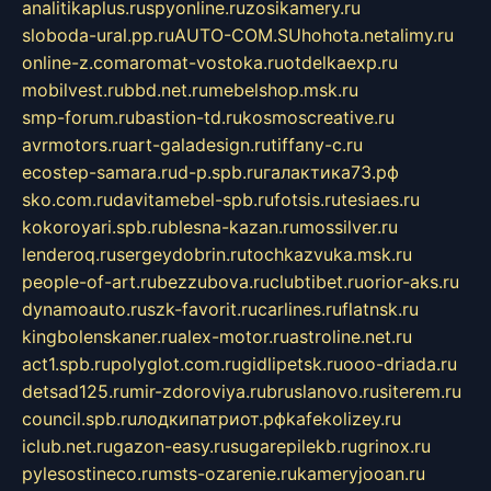
analitikaplus.ru
spyonline.ru
zosikamery.ru
sloboda-ural.pp.ru
AUTO-COM.SU
hohota.net
alimy.ru
online-z.com
aromat-vostoka.ru
otdelkaexp.ru
mobilvest.ru
bbd.net.ru
mebelshop.msk.ru
smp-forum.ru
bastion-td.ru
kosmoscreative.ru
avrmotors.ru
art-galadesign.ru
tiffany-c.ru
ecostep-samara.ru
d-p.spb.ru
галактика73.рф
sko.com.ru
davitamebel-spb.ru
fotsis.ru
tesiaes.ru
kokoroyari.spb.ru
blesna-kazan.ru
mossilver.ru
lenderoq.ru
sergeydobrin.ru
tochkazvuka.msk.ru
people-of-art.ru
bezzubova.ru
clubtibet.ru
orior-aks.ru
dynamoauto.ru
szk-favorit.ru
carlines.ru
flatnsk.ru
kingbolenskaner.ru
alex-motor.ru
astroline.net.ru
act1.spb.ru
polyglot.com.ru
gidlipetsk.ru
ooo-driada.ru
detsad125.ru
mir-zdoroviya.ru
bruslanovo.ru
siterem.ru
council.spb.ru
лодкипатриот.рф
kafekolizey.ru
iclub.net.ru
gazon-easy.ru
sugarepilekb.ru
grinox.ru
pylesostineco.ru
msts-ozarenie.ru
kameryjooan.ru