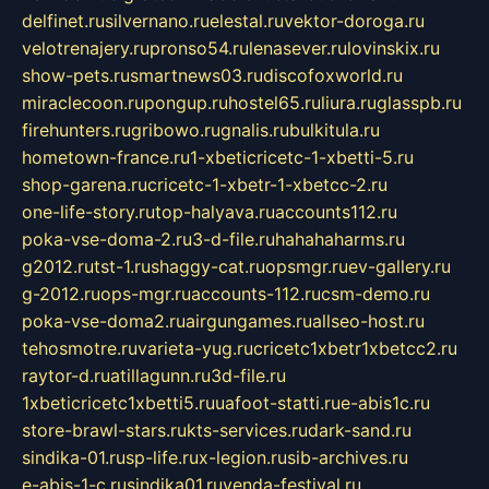
delfinet.ru
silvernano.ru
elestal.ru
vektor-doroga.ru
velotrenajery.ru
pronso54.ru
lenasever.ru
lovinskix.ru
show-pets.ru
smartnews03.ru
discofoxworld.ru
miraclecoon.ru
pongup.ru
hostel65.ru
liura.ru
glasspb.ru
firehunters.ru
gribowo.ru
gnalis.ru
bulkitula.ru
hometown-france.ru
1-xbeticricetc-1-xbetti-5.ru
shop-garena.ru
cricetc-1-xbetr-1-xbetcc-2.ru
one-life-story.ru
top-halyava.ru
accounts112.ru
poka-vse-doma-2.ru
3-d-file.ru
hahahaharms.ru
g2012.ru
tst-1.ru
shaggy-cat.ru
opsmgr.ru
ev-gallery.ru
g-2012.ru
ops-mgr.ru
accounts-112.ru
csm-demo.ru
poka-vse-doma2.ru
airgungames.ru
allseo-host.ru
tehosmotre.ru
varieta-yug.ru
cricetc1xbetr1xbetcc2.ru
raytor-d.ru
atillagunn.ru
3d-file.ru
1xbeticricetc1xbetti5.ru
uafoot-statti.ru
e-abis1c.ru
store-brawl-stars.ru
kts-services.ru
dark-sand.ru
sindika-01.ru
sp-life.ru
x-legion.ru
sib-archives.ru
e-abis-1-c.ru
sindika01.ru
venda-festival.ru