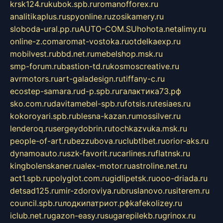
krsk124.ru
kubok.spb.ru
romanofforex.ru
analitikaplus.ru
spyonline.ru
zosikamery.ru
sloboda-ural.pp.ru
AUTO-COM.SU
hohota.net
alimy.ru
online-z.com
aromat-vostoka.ru
otdelkaexp.ru
mobilvest.ru
bbd.net.ru
mebelshop.msk.ru
smp-forum.ru
bastion-td.ru
kosmoscreative.ru
avrmotors.ru
art-galadesign.ru
tiffany-c.ru
ecostep-samara.ru
d-p.spb.ru
галактика73.рф
sko.com.ru
davitamebel-spb.ru
fotsis.ru
tesiaes.ru
kokoroyari.spb.ru
blesna-kazan.ru
mossilver.ru
lenderoq.ru
sergeydobrin.ru
tochkazvuka.msk.ru
people-of-art.ru
bezzubova.ru
clubtibet.ru
orior-aks.ru
dynamoauto.ru
szk-favorit.ru
carlines.ru
flatnsk.ru
kingbolenskaner.ru
alex-motor.ru
astroline.net.ru
act1.spb.ru
polyglot.com.ru
gidlipetsk.ru
ooo-driada.ru
detsad125.ru
mir-zdoroviya.ru
bruslanovo.ru
siterem.ru
council.spb.ru
лодкипатриот.рф
kafekolizey.ru
iclub.net.ru
gazon-easy.ru
sugarepilekb.ru
grinox.ru