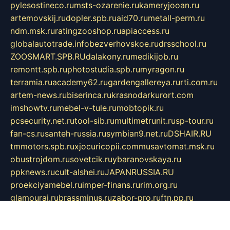
pylesostineco.ru
msts-ozarenie.ru
kameryjooan.ru
artemovskij.ru
dopler.spb.ru
aid70.ru
metall-perm.ru
ndm.msk.ru
ratingzooshop.ru
apiaccess.ru
globalautotrade.info
bezverhovskoe.ru
drsschool.ru
ZOOSMART.SPB.RU
dalakony.ru
medikijob.ru
remontt.spb.ru
photostudia.spb.ru
myragon.ru
terramia.ru
academy62.ru
gardengallereya.ru
rti.com.ru
artem-news.ru
biserinca.ru
krasnodarkurort.com
imshowtv.ru
mebel-v-tule.ru
mobtopik.ru
pcsecurity.net.ru
tool-sib.ru
multimetrunit.ru
sp-tour.ru
fan-cs.ru
santeh-russia.ru
symbian9.net.ru
DSHAIR.RU
tmmotors.spb.ru
xjocuricopii.com
musavtomat.msk.ru
obustrojdom.ru
sovetcik.ru
ybaranovskaya.ru
ppknews.ru
cult-alshei.ru
JAPANRUSSIA.RU
proekciyamebel.ru
imper-finans.ru
rim.org.ru
glamourai.ru
brassminus.ru
zabor-pro.ru
ftn.pp.ru
dorogoe58.ru
laimengpacker.ru
kuzova-zapchasti.ru
sageerp.ru
taxodrom.ru
dsrazvitie.ru
hardcity.net.ru