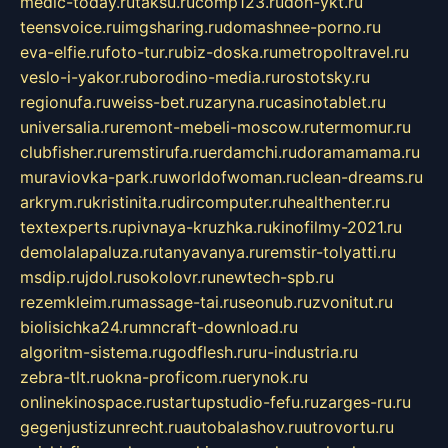
medic-today.ru
taksu.ru
comp123.ru
don-ykt.ru
teensvoice.ru
imgsharing.ru
domashnee-porno.ru
eva-elfie.ru
foto-tur.ru
biz-doska.ru
metropoltravel.ru
veslo-i-yakor.ru
borodino-media.ru
rostotsky.ru
regionufa.ru
weiss-bet.ru
zaryna.ru
casinotablet.ru
universalia.ru
remont-mebeli-moscow.ru
termomur.ru
clubfisher.ru
remstirufa.ru
erdamchi.ru
doramamama.ru
muraviovka-park.ru
worldofwoman.ru
clean-dreams.ru
arkrym.ru
kristinita.ru
dircomputer.ru
healthenter.ru
textexperts.ru
pivnaya-kruzhka.ru
kinofilmy-2021.ru
demolalapaluza.ru
tanyavanya.ru
remstir-tolyatti.ru
msdip.ru
jdol.ru
sokolovr.ru
newtech-spb.ru
rezemkleim.ru
massage-tai.ru
seonub.ru
zvonitut.ru
biolisichka24.ru
mncraft-download.ru
algoritm-sistema.ru
godflesh.ru
ru-industria.ru
zebra-tlt.ru
okna-proficom.ru
erynok.ru
onlinekinospace.ru
startupstudio-fefu.ru
zarges-ru.ru
gegenjustizunrecht.ru
autobalashov.ru
utrovortu.ru