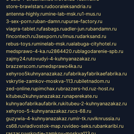
store-brawlstars.ru
dooraleksandria.ru
antenna-highly.ru
mine-lab-msk.ru
1-mus.ru
3-sex-porn.ru
ban-damn.ru
purse-factory.ru
viagra-tablet.ru
fasbags.ru
adler-jun.ru
bandamn.ru
fincontech.ru
3sexporn.ru
1mus.ru
darksand.ru
rebus-toys.ru
minelab-msk.ru
alabuga-cityhotel.ru
medsprawo-4-ka.ru
2864420.ru
blagodarenie-spb.ru
zajmy24.ru
tovudyi-4-kuhnyanazakaz.ru
brazzerscom.ru
medsprawo4ka.ru
xehyroo5kuhnyanazakaz.ru
fabrikayfabrikaefabrika.ru
vskrytie-zamkov-moskva-113.ru
biletnadom.ru
zed-online.ru
pimchax.ru
brazzers-hd.ru
z-host.ru
kitubeu2kuhnyanazakaz.ru
naperekate.ru
kuhnyaofabrikaufabrik.ru
kitubeu-2-kuhnyanazakaz.ru
xehyroo-5-kuhnyanazakaz.ru
cs-68.ru
guzywia-4-kuhnyanazakaz.ru
mir-tk.ru
vlknrussia.ru
cs68.ru
vladivostok-map.ru
video-seks.ru
bankaribi.ru
raszar.ru
vskrytie-zamkov-moskva113.ru