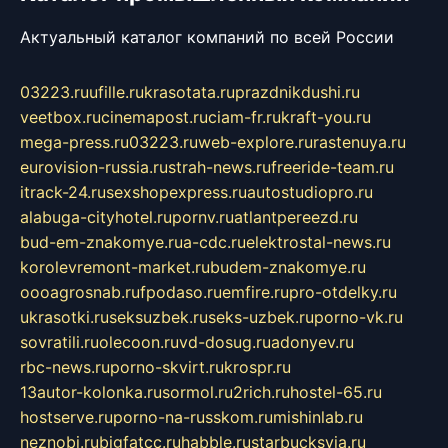
Актуальный каталог компаний по всей России
03223.ru
ufille.ru
krasotata.ru
prazdnikdushi.ru
veetbox.ru
cinemapost.ru
ciam-fr.ru
kraft-you.ru
mega-press.ru
03223.ru
web-explore.ru
rastenuya.ru
eurovision-russia.ru
strah-news.ru
freeride-team.ru
itrack-24.ru
sexshopexpress.ru
autostudiopro.ru
alabuga-cityhotel.ru
pornv.ru
atlantpereezd.ru
bud-em-znakomye.ru
a-cdc.ru
elektrostal-news.ru
korolevremont-market.ru
budem-znakomye.ru
oooagrosnab.ru
fpodaso.ru
emfire.ru
pro-otdelky.ru
ukrasotki.ru
seksuzbek.ru
seks-uzbek.ru
porno-vk.ru
sovratili.ru
olecoon.ru
vd-dosug.ru
adonyev.ru
rbc-news.ru
porno-skvirt.ru
krospr.ru
13autor-kolonka.ru
sormol.ru
2rich.ru
hostel-65.ru
hostserve.ru
porno-na-russkom.ru
mishinlab.ru
neznobi.ru
bigfatcc.ru
habble.ru
starbucksvia.ru