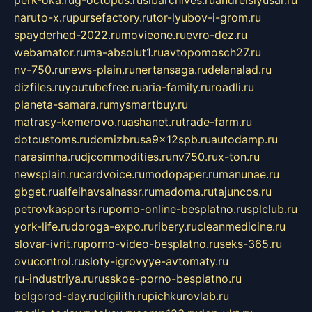
perk-oka.ru
g-octopus.ru
sibarchives.ru
andreislyusar.ru
naruto-x.ru
pursefactory.ru
tor-lyubov-i-grom.ru
spayderhed-2022.ru
movieone.ru
evro-dez.ru
webamator.ru
ma-absolut1.ru
avtopomosch27.ru
nv-750.ru
news-plain.ru
nertansaga.ru
delanalad.ru
dizfiles.ru
youtubefree.ru
aria-family.ru
roadli.ru
planeta-samara.ru
mysmartbuy.ru
matrasy-kemerovo.ru
ashanet.ru
trade-farm.ru
dotcustoms.ru
domizbrusa9x12spb.ru
autodamp.ru
narasimha.ru
djcommodities.ru
nv750.ru
x-ton.ru
newsplain.ru
cardvoice.ru
modopaper.ru
manunae.ru
gbget.ru
alfeihavsalnassr.ru
madoma.ru
tajuncos.ru
petrovkasports.ru
porno-online-besplatno.ru
splclub.ru
york-life.ru
doroga-expo.ru
ribery.ru
cleanmedicine.ru
slovar-ivrit.ru
porno-video-besplatno.ru
seks-365.ru
ovucontrol.ru
sloty-igrovyye-avtomaty.ru
ru-industriya.ru
russkoe-porno-besplatno.ru
belgorod-day.ru
digilith.ru
pichkurovlab.ru