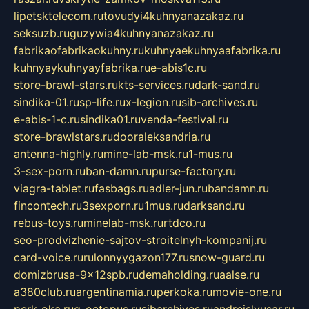
lipetsktelecom.ru
tovudyi4kuhnyanazakaz.ru
seksuzb.ru
guzywia4kuhnyanazakaz.ru
fabrikaofabrikaokuhny.ru
kuhnyaekuhnyaafabrika.ru
kuhnyaykuhnyayfabrika.ru
e-abis1c.ru
store-brawl-stars.ru
kts-services.ru
dark-sand.ru
sindika-01.ru
sp-life.ru
x-legion.ru
sib-archives.ru
e-abis-1-c.ru
sindika01.ru
venda-festival.ru
store-brawlstars.ru
dooraleksandria.ru
antenna-highly.ru
mine-lab-msk.ru
1-mus.ru
3-sex-porn.ru
ban-damn.ru
purse-factory.ru
viagra-tablet.ru
fasbags.ru
adler-jun.ru
bandamn.ru
fincontech.ru
3sexporn.ru
1mus.ru
darksand.ru
rebus-toys.ru
minelab-msk.ru
rtdco.ru
seo-prodvizhenie-sajtov-stroitelnyh-kompanij.ru
card-voice.ru
rulonnyygazon177.ru
snow-guard.ru
domizbrusa-9x12spb.ru
demaholding.ru
aalse.ru
a380club.ru
argentinamia.ru
perkoka.ru
movie-one.ru