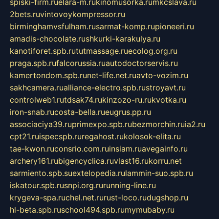
spiski-firm.ru
elara-m.ru
kinomusorka.ru
mkcslava.ru
2bets.ru
vintovoykompressor.ru
birminghamvsfulham.ru
sarmat-komp.ru
pioneeri.ru
amadis-chocolate.ru
shkurki-karakulya.ru
kanotiforet.spb.ru
tutmassage.ru
ecolog.org.ru
praga.spb.ru
falcorussia.ru
autodoctorservis.ru
kamertondom.spb.ru
net-life.net.ru
avto-vozim.ru
sakhcamera.ru
alliance-electro.spb.ru
stroyavt.ru
controlweb1.ru
tdsak74.ru
kinzozo-ru.ru
kvotka.ru
iron-snab.ru
costa-bella.ru
eugrus.pp.ru
associaciya39.ru
primexpo.spb.ru
bezmorchin.ru
ia2.ru
cpt21.ru
ispecspb.ru
regahost.ru
kolosok-elita.ru
tae-kwon.ru
consrio.com.ru
insiam.ru
avegainfo.ru
archery161.ru
bigencyclica.ru
vlast16.ru
korru.net
sarmiento.spb.su
extelopedia.ru
lammin-suo.spb.ru
iskatour.spb.ru
snpi.org.ru
running-line.ru
krygeva-spa.ru
chel.net.ru
rust-loco.ru
dugshop.ru
hl-beta.spb.ru
school494.spb.ru
mymubaby.ru