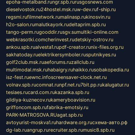
epoha-metalband.ru
ngr.spb.ru
rusgosnews.com
dieselvostok.ru
24hostel.msk.ru
w-dev.ru
f-ship.ru
regsmi.ru
filmnetwork.ru
malinasp.ru
kinosvin.ru
h2o-salon.ru
malutkayork.ru
deltaprim.spb.ru
tango-perm.ru
gooddir.ru
sgv.su
multiki-online.com
webkrasotki.com
cherinvest.ru
detskiy-ostrov.ru
ankou.spb.ru
alvesta1.ru
pdf-creator.ru
nix-files.org.ru
sakhatoday.ru
elektrikersymboler.ru
sputnikyes.ru
golf2club.msk.ru
aeforums.ru
zallclub.ru
multimodal.msk.ru
habaigry.ru
haikko.ru
sobakopedia.ru
isz-fest.ru
ewnc.info
screensaver-clock.net.ru
volnav.spb.ru
comnat.ru
npf.net.ru
7bit.pp.ru
kalugatur.ru
tesiaes.ru
card.com.ru
kazanka.spb.ru
gildiya-kuznecov.ru
kameryboavision.ru
griffoncom.spb.ru
fabrika-emotsiy.ru
PARK-MATROSOVA.RU
agat.spb.ru
avtoyurist-moskva1.ru
hardware.org.ru
схема-авто.рф
dg-lab.ru
angrup.ru
recruiter.spb.ru
music8.spb.ru