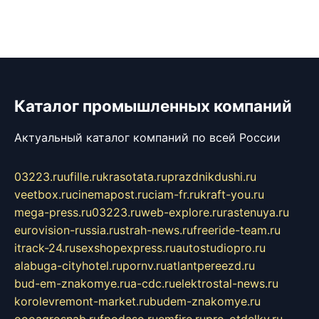
Каталог промышленных компаний
Актуальный каталог компаний по всей России
03223.ru
ufille.ru
krasotata.ru
prazdnikdushi.ru
veetbox.ru
cinemapost.ru
ciam-fr.ru
kraft-you.ru
mega-press.ru
03223.ru
web-explore.ru
rastenuya.ru
eurovision-russia.ru
strah-news.ru
freeride-team.ru
itrack-24.ru
sexshopexpress.ru
autostudiopro.ru
alabuga-cityhotel.ru
pornv.ru
atlantpereezd.ru
bud-em-znakomye.ru
a-cdc.ru
elektrostal-news.ru
korolevremont-market.ru
budem-znakomye.ru