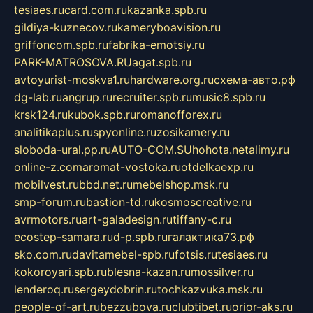
tesiaes.ru
card.com.ru
kazanka.spb.ru
gildiya-kuznecov.ru
kameryboavision.ru
griffoncom.spb.ru
fabrika-emotsiy.ru
PARK-MATROSOVA.RU
agat.spb.ru
avtoyurist-moskva1.ru
hardware.org.ru
схема-авто.рф
dg-lab.ru
angrup.ru
recruiter.spb.ru
music8.spb.ru
krsk124.ru
kubok.spb.ru
romanofforex.ru
analitikaplus.ru
spyonline.ru
zosikamery.ru
sloboda-ural.pp.ru
AUTO-COM.SU
hohota.net
alimy.ru
online-z.com
aromat-vostoka.ru
otdelkaexp.ru
mobilvest.ru
bbd.net.ru
mebelshop.msk.ru
smp-forum.ru
bastion-td.ru
kosmoscreative.ru
avrmotors.ru
art-galadesign.ru
tiffany-c.ru
ecostep-samara.ru
d-p.spb.ru
галактика73.рф
sko.com.ru
davitamebel-spb.ru
fotsis.ru
tesiaes.ru
kokoroyari.spb.ru
blesna-kazan.ru
mossilver.ru
lenderoq.ru
sergeydobrin.ru
tochkazvuka.msk.ru
people-of-art.ru
bezzubova.ru
clubtibet.ru
orior-aks.ru