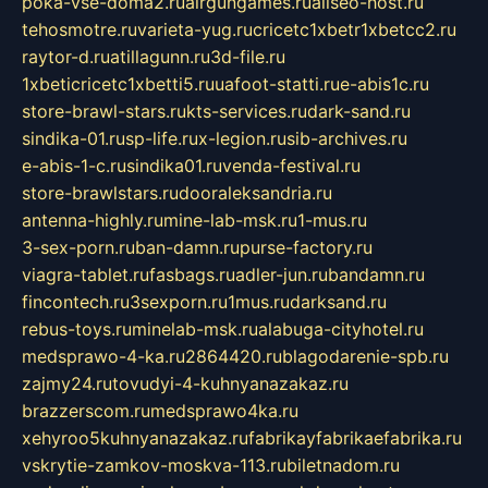
poka-vse-doma2.ru
airgungames.ru
allseo-host.ru
tehosmotre.ru
varieta-yug.ru
cricetc1xbetr1xbetcc2.ru
raytor-d.ru
atillagunn.ru
3d-file.ru
1xbeticricetc1xbetti5.ru
uafoot-statti.ru
e-abis1c.ru
store-brawl-stars.ru
kts-services.ru
dark-sand.ru
sindika-01.ru
sp-life.ru
x-legion.ru
sib-archives.ru
e-abis-1-c.ru
sindika01.ru
venda-festival.ru
store-brawlstars.ru
dooraleksandria.ru
antenna-highly.ru
mine-lab-msk.ru
1-mus.ru
3-sex-porn.ru
ban-damn.ru
purse-factory.ru
viagra-tablet.ru
fasbags.ru
adler-jun.ru
bandamn.ru
fincontech.ru
3sexporn.ru
1mus.ru
darksand.ru
rebus-toys.ru
minelab-msk.ru
alabuga-cityhotel.ru
medsprawo-4-ka.ru
2864420.ru
blagodarenie-spb.ru
zajmy24.ru
tovudyi-4-kuhnyanazakaz.ru
brazzerscom.ru
medsprawo4ka.ru
xehyroo5kuhnyanazakaz.ru
fabrikayfabrikaefabrika.ru
vskrytie-zamkov-moskva-113.ru
biletnadom.ru