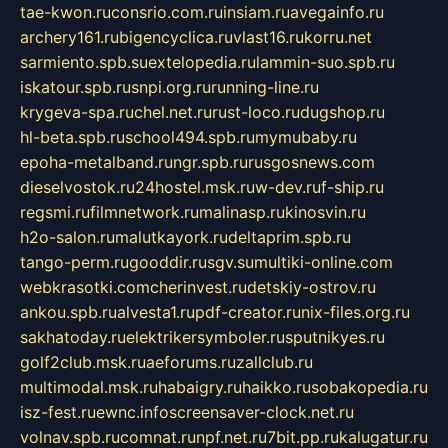
tae-kwon.ru
consrio.com.ru
insiam.ru
avegainfo.ru
archery161.ru
bigencyclica.ru
vlast16.ru
korru.net
sarmiento.spb.su
extelopedia.ru
lammin-suo.spb.ru
iskatour.spb.ru
snpi.org.ru
running-line.ru
krygeva-spa.ru
chel.net.ru
rust-loco.ru
dugshop.ru
hl-beta.spb.ru
school494.spb.ru
mymubaby.ru
epoha-metalband.ru
ngr.spb.ru
rusgosnews.com
dieselvostok.ru
24hostel.msk.ru
w-dev.ru
f-ship.ru
regsmi.ru
filmnetwork.ru
malinasp.ru
kinosvin.ru
h2o-salon.ru
malutkayork.ru
deltaprim.spb.ru
tango-perm.ru
gooddir.ru
sgv.su
multiki-online.com
webkrasotki.com
cherinvest.ru
detskiy-ostrov.ru
ankou.spb.ru
alvesta1.ru
pdf-creator.ru
nix-files.org.ru
sakhatoday.ru
elektrikersymboler.ru
sputnikyes.ru
golf2club.msk.ru
aeforums.ru
zallclub.ru
multimodal.msk.ru
habaigry.ru
haikko.ru
sobakopedia.ru
isz-fest.ru
ewnc.info
screensaver-clock.net.ru
volnav.spb.ru
comnat.ru
npf.net.ru
7bit.pp.ru
kalugatur.ru