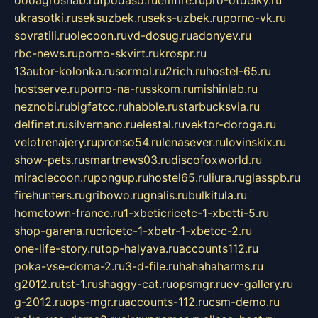
oooagrosnab.ru
fpodaso.ru
emfire.ru
pro-otdelky.ru
ukrasotki.ru
seksuzbek.ru
seks-uzbek.ru
porno-vk.ru
sovratili.ru
olecoon.ru
vd-dosug.ru
adonyev.ru
rbc-news.ru
porno-skvirt.ru
krospr.ru
13autor-kolonka.ru
sormol.ru
2rich.ru
hostel-65.ru
hostserve.ru
porno-na-russkom.ru
mishinlab.ru
neznobi.ru
bigfatcc.ru
habble.ru
starbucksvia.ru
delfinet.ru
silvernano.ru
elestal.ru
vektor-doroga.ru
velotrenajery.ru
pronso54.ru
lenasever.ru
lovinskix.ru
show-pets.ru
smartnews03.ru
discofoxworld.ru
miraclecoon.ru
pongup.ru
hostel65.ru
liura.ru
glasspb.ru
firehunters.ru
gribowo.ru
gnalis.ru
bulkitula.ru
hometown-france.ru
1-xbeticricetc-1-xbetti-5.ru
shop-garena.ru
cricetc-1-xbetr-1-xbetcc-2.ru
one-life-story.ru
top-halyava.ru
accounts112.ru
poka-vse-doma-2.ru
3-d-file.ru
hahahaharms.ru
g2012.ru
tst-1.ru
shaggy-cat.ru
opsmgr.ru
ev-gallery.ru
g-2012.ru
ops-mgr.ru
accounts-112.ru
csm-demo.ru