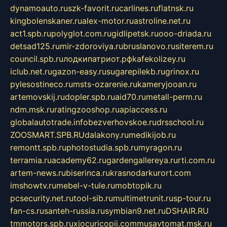
dynamoauto.ru
szk-favorit.ru
carlines.ru
flatnsk.ru
kingbolenskaner.ru
alex-motor.ru
astroline.net.ru
act1.spb.ru
polyglot.com.ru
gidlipetsk.ru
ooo-driada.ru
detsad125.ru
mir-zdoroviya.ru
bruslanovo.ru
siterem.ru
council.spb.ru
лодкипатриот.рф
kafekolizey.ru
iclub.net.ru
gazon-easy.ru
sugarepilekb.ru
grinox.ru
pylesostineco.ru
msts-ozarenie.ru
kameryjooan.ru
artemovskij.ru
dopler.spb.ru
aid70.ru
metall-perm.ru
ndm.msk.ru
ratingzooshop.ru
apiaccess.ru
globalautotrade.info
bezverhovskoe.ru
drsschool.ru
ZOOSMART.SPB.RU
dalakony.ru
medikijob.ru
remontt.spb.ru
photostudia.spb.ru
myragon.ru
terramia.ru
academy62.ru
gardengallereya.ru
rti.com.ru
artem-news.ru
biserinca.ru
krasnodarkurort.com
imshowtv.ru
mebel-v-tule.ru
mobtopik.ru
pcsecurity.net.ru
tool-sib.ru
multimetrunit.ru
sp-tour.ru
fan-cs.ru
santeh-russia.ru
symbian9.net.ru
DSHAIR.RU
tmmotors.spb.ru
xjocuricopii.com
musavtomat.msk.ru