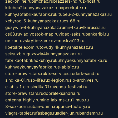
zed-online.ru
pimchax.ru
brazzers-hd.ru
z-host.ru
kitubeu2kuhnyanazakaz.ru
naperekate.ru
kuhnyaofabrikaufabrik.ru
kitubeu-2-kuhnyanazakaz.ru
xehyroo-5-kuhnyanazakaz.ru
cs-68.ru
guzywia-4-kuhnyanazakaz.ru
mir-tk.ru
vlknrussia.ru
cs68.ru
vladivostok-map.ru
video-seks.ru
bankaribi.ru
raszar.ru
vskrytie-zamkov-moskva113.ru
lipetsktelecom.ru
tovudyi4kuhnyanazakaz.ru
seksuzb.ru
guzywia4kuhnyanazakaz.ru
fabrikaofabrikaokuhny.ru
kuhnyaekuhnyaafabrika.ru
kuhnyaykuhnyayfabrika.ru
e-abis1c.ru
store-brawl-stars.ru
kts-services.ru
dark-sand.ru
sindika-01.ru
sp-life.ru
x-legion.ru
sib-archives.ru
e-abis-1-c.ru
sindika01.ru
venda-festival.ru
store-brawlstars.ru
dooraleksandria.ru
antenna-highly.ru
mine-lab-msk.ru
1-mus.ru
3-sex-porn.ru
ban-damn.ru
purse-factory.ru
viagra-tablet.ru
fasbags.ru
adler-jun.ru
bandamn.ru