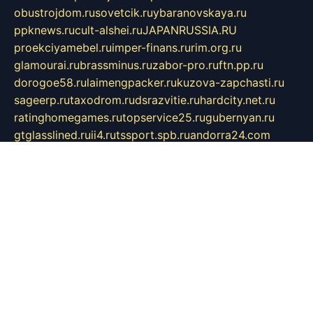
obustrojdom.ru
sovetcik.ru
ybaranovskaya.ru
ppknews.ru
cult-alshei.ru
JAPANRUSSIA.RU
proekciyamebel.ru
imper-finans.ru
rim.org.ru
glamourai.ru
brassminus.ru
zabor-pro.ru
ftn.pp.ru
dorogoe58.ru
laimengpacker.ru
kuzova-zapchasti.ru
sageerp.ru
taxodrom.ru
dsrazvitie.ru
hardcity.net.ru
ratinghomegames.ru
topservice25.ru
gubernyan.ru
gtglasslined.ru
ii4.ru
tssport.spb.ru
andorra24.com
blackwallstreet.ru
oboimos.ru
optim-doors.com.ru
ikuch.ru
nycr.org.ru
npa21.ru
vremya-ch.spb.ru
desert000.ru
ivtorgi.ru
ifiori.ru
catalog-statei.ru
dcv.org.ru
spetsmaster174.ru
ipkameryhiseeu.ru
dum26.ru
ruspol.spb.ru
fr-opendp.ru
kam-solnyshko.ru
cheyenne-arapaho.ru
sevzapmetal.spb.ru
ted-lapidus.spb.ru
parasite-eliminator.ru
sigma-complete.ru
modernworld.ru
dama-moda.ru
eholot-group.ru
sk-nvkz.ru
DRONGOLD.RU
democratia2.ru
i-farmer.ru
mass-sport.org