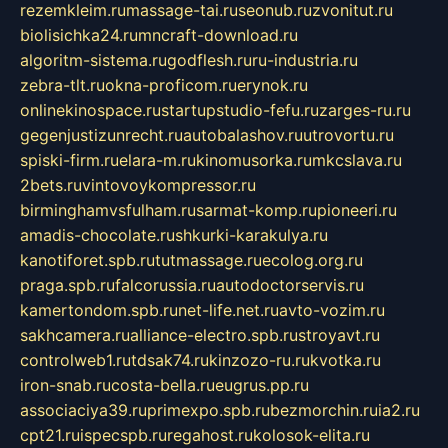
rezemkleim.ru
massage-tai.ru
seonub.ru
zvonitut.ru
biolisichka24.ru
mncraft-download.ru
algoritm-sistema.ru
godflesh.ru
ru-industria.ru
zebra-tlt.ru
okna-proficom.ru
erynok.ru
onlinekinospace.ru
startupstudio-fefu.ru
zarges-ru.ru
gegenjustizunrecht.ru
autobalashov.ru
utrovortu.ru
spiski-firm.ru
elara-m.ru
kinomusorka.ru
mkcslava.ru
2bets.ru
vintovoykompressor.ru
birminghamvsfulham.ru
sarmat-komp.ru
pioneeri.ru
amadis-chocolate.ru
shkurki-karakulya.ru
kanotiforet.spb.ru
tutmassage.ru
ecolog.org.ru
praga.spb.ru
falcorussia.ru
autodoctorservis.ru
kamertondom.spb.ru
net-life.net.ru
avto-vozim.ru
sakhcamera.ru
alliance-electro.spb.ru
stroyavt.ru
controlweb1.ru
tdsak74.ru
kinzozo-ru.ru
kvotka.ru
iron-snab.ru
costa-bella.ru
eugrus.pp.ru
associaciya39.ru
primexpo.spb.ru
bezmorchin.ru
ia2.ru
cpt21.ru
ispecspb.ru
regahost.ru
kolosok-elita.ru