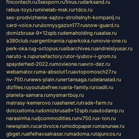
fincontech.ru
3sexporn.ru
1mus.ru
darksand.ru
rebus-toys.ru
minelab-msk.ru
rtdco.ru
seo-prodvizhenie-sajtov-stroitelnyh-kompanij.ru
card-voice.ru
rulonnyygazon177.ru
snow-guard.ru
domizbrusa-9x12spb.ru
demaholding.ru
aalse.ru
a380club.ru
argentinamia.ru
perkoka.ru
movie-one.ru
perk-oka.ru
g-octopus.ru
sibarchives.ru
andreislyusar.ru
naruto-x.ru
pursefactory.ru
tor-lyubov-i-grom.ru
spayderhed-2022.ru
movieone.ru
evro-dez.ru
webamator.ru
ma-absolut1.ru
avtopomosch27.ru
nv-750.ru
news-plain.ru
nertansaga.ru
delanalad.ru
dizfiles.ru
youtubefree.ru
aria-family.ru
roadli.ru
planeta-samara.ru
mysmartbuy.ru
matrasy-kemerovo.ru
ashanet.ru
trade-farm.ru
dotcustoms.ru
domizbrusa9x12spb.ru
autodamp.ru
narasimha.ru
djcommodities.ru
nv750.ru
x-ton.ru
newsplain.ru
cardvoice.ru
modopaper.ru
manunae.ru
gbget.ru
alfeihavsalnassr.ru
madoma.ru
tajuncos.ru