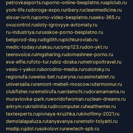
petrovkasports.ru
porno-online-besplatno.ru
splclub.ru
york-life.ru
doroga-expo.ru
ribery.ru
cleanmedicine.ru
slovar-ivrit.ru
porno-video-besplatno.ru
seks-365.ru
ovucontrol.ru
sloty-igrovyye-avtomaty.ru
ru-industriya.ru
russkoe-porno-besplatno.ru
belgorod-day.ru
digilith.ru
pichkurovlab.ru
medic-today.ru
taksu.ru
comp123.ru
don-ykt.ru
teensvoice.ru
imgsharing.ru
domashnee-porno.ru
eva-elfie.ru
foto-tur.ru
biz-doska.ru
metropoltravel.ru
veslo-i-yakor.ru
borodino-media.ru
rostotsky.ru
regionufa.ru
weiss-bet.ru
zaryna.ru
casinotablet.ru
universalia.ru
remont-mebeli-moscow.ru
termomur.ru
clubfisher.ru
remstirufa.ru
erdamchi.ru
doramamama.ru
muraviovka-park.ru
worldofwoman.ru
clean-dreams.ru
arkrym.ru
kristinita.ru
dircomputer.ru
healthenter.ru
textexperts.ru
pivnaya-kruzhka.ru
kinofilmy-2021.ru
demolalapaluza.ru
tanyavanya.ru
remstir-tolyatti.ru
msdip.ru
jdol.ru
sokolovr.ru
newtech-spb.ru