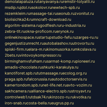
demolalapaluza.ru
tanyavanya.ru
remstir-tolyatti.ru
msdip.ru
jdol.ru
sokolovr.ru
newtech-spb.ru
rezemkleim.ru
massage-tai.ru
seonub.ru
zvonitut.ru
biolisichka24.ru
mncraft-download.ru
algoritm-sistema.ru
godflesh.ru
ru-industria.ru
zebra-tlt.ru
okna-proficom.ru
erynok.ru
onlinekinospace.ru
startupstudio-fefu.ru
zarges-ru.ru
gegenjustizunrecht.ru
autobalashov.ru
utrovortu.ru
spiski-firm.ru
elara-m.ru
kinomusorka.ru
mkcslava.ru
2bets.ru
vintovoykompressor.ru
birminghamvsfulham.ru
sarmat-komp.ru
pioneeri.ru
amadis-chocolate.ru
shkurki-karakulya.ru
kanotiforet.spb.ru
tutmassage.ru
ecolog.org.ru
praga.spb.ru
falcorussia.ru
autodoctorservis.ru
kamertondom.spb.ru
net-life.net.ru
avto-vozim.ru
sakhcamera.ru
alliance-electro.spb.ru
stroyavt.ru
controlweb1.ru
tdsak74.ru
kinzozo-ru.ru
kvotka.ru
iron-snab.ru
costa-bella.ru
eugrus.pp.ru