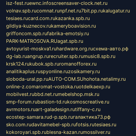
isz-fest.ru
ewnc.info
screensaver-clock.net.ru
volnav.spb.ru
comnat.ru
npf.net.ru
7bit.pp.ru
kalugatur.ru
tesiaes.ru
card.com.ru
kazanka.spb.ru
gildiya-kuznecov.ru
kameryboavision.ru
griffoncom.spb.ru
fabrika-emotsiy.ru
PARK-MATROSOVA.RU
agat.spb.ru
avtoyurist-moskva1.ru
hardware.org.ru
схема-авто.рф
dg-lab.ru
angrup.ru
recruiter.spb.ru
music8.spb.ru
krsk124.ru
kubok.spb.ru
romanofforex.ru
analitikaplus.ru
spyonline.ru
zosikamery.ru
sloboda-ural.pp.ru
AUTO-COM.SU
hohota.net
alimy.ru
online-z.com
aromat-vostoka.ru
otdelkaexp.ru
mobilvest.ru
bbd.net.ru
mebelshop.msk.ru
smp-forum.ru
bastion-td.ru
kosmoscreative.ru
avrmotors.ru
art-galadesign.ru
tiffany-c.ru
ecostep-samara.ru
d-p.spb.ru
галактика73.рф
sko.com.ru
davitamebel-spb.ru
fotsis.ru
tesiaes.ru
kokoroyari.spb.ru
blesna-kazan.ru
mossilver.ru