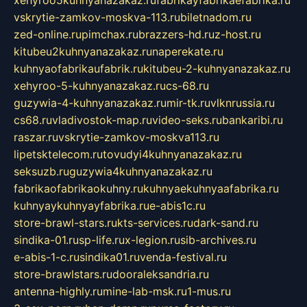
vskrytie-zamkov-moskva-113.ru
biletnadom.ru
zed-online.ru
pimchax.ru
brazzers-hd.ru
z-host.ru
kitubeu2kuhnyanazakaz.ru
naperekate.ru
kuhnyaofabrikaufabrik.ru
kitubeu-2-kuhnyanazakaz.ru
xehyroo-5-kuhnyanazakaz.ru
cs-68.ru
guzywia-4-kuhnyanazakaz.ru
mir-tk.ru
vlknrussia.ru
cs68.ru
vladivostok-map.ru
video-seks.ru
bankaribi.ru
raszar.ru
vskrytie-zamkov-moskva113.ru
lipetsktelecom.ru
tovudyi4kuhnyanazakaz.ru
seksuzb.ru
guzywia4kuhnyanazakaz.ru
fabrikaofabrikaokuhny.ru
kuhnyaekuhnyaafabrika.ru
kuhnyaykuhnyayfabrika.ru
e-abis1c.ru
store-brawl-stars.ru
kts-services.ru
dark-sand.ru
sindika-01.ru
sp-life.ru
x-legion.ru
sib-archives.ru
e-abis-1-c.ru
sindika01.ru
venda-festival.ru
store-brawlstars.ru
dooraleksandria.ru
antenna-highly.ru
mine-lab-msk.ru
1-mus.ru