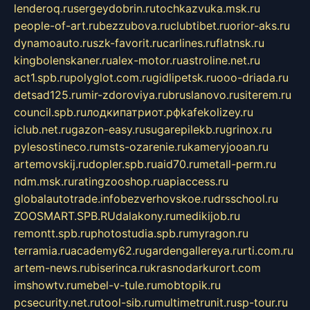
lenderoq.ru
sergeydobrin.ru
tochkazvuka.msk.ru
people-of-art.ru
bezzubova.ru
clubtibet.ru
orior-aks.ru
dynamoauto.ru
szk-favorit.ru
carlines.ru
flatnsk.ru
kingbolenskaner.ru
alex-motor.ru
astroline.net.ru
act1.spb.ru
polyglot.com.ru
gidlipetsk.ru
ooo-driada.ru
detsad125.ru
mir-zdoroviya.ru
bruslanovo.ru
siterem.ru
council.spb.ru
лодкипатриот.рф
kafekolizey.ru
iclub.net.ru
gazon-easy.ru
sugarepilekb.ru
grinox.ru
pylesostineco.ru
msts-ozarenie.ru
kameryjooan.ru
artemovskij.ru
dopler.spb.ru
aid70.ru
metall-perm.ru
ndm.msk.ru
ratingzooshop.ru
apiaccess.ru
globalautotrade.info
bezverhovskoe.ru
drsschool.ru
ZOOSMART.SPB.RU
dalakony.ru
medikijob.ru
remontt.spb.ru
photostudia.spb.ru
myragon.ru
terramia.ru
academy62.ru
gardengallereya.ru
rti.com.ru
artem-news.ru
biserinca.ru
krasnodarkurort.com
imshowtv.ru
mebel-v-tule.ru
mobtopik.ru
pcsecurity.net.ru
tool-sib.ru
multimetrunit.ru
sp-tour.ru