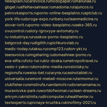
newsplain.ru
cardvoice.ru
modopaper.ru
manunae.ru
gbget.ru
alfeihavsalnassr.ru
madoma.ru
tajuncos.ru
petrovkasports.ru
porno-online-besplatno.ru
splclub.ru
york-life.ru
doroga-expo.ru
ribery.ru
cleanmedicine.ru
slovar-ivrit.ru
porno-video-besplatno.ru
seks-365.ru
ovucontrol.ru
sloty-igrovyye-avtomaty.ru
ru-industriya.ru
russkoe-porno-besplatno.ru
belgorod-day.ru
digilith.ru
pichkurovlab.ru
medic-today.ru
taksu.ru
comp123.ru
don-ykt.ru
teensvoice.ru
imgsharing.ru
domashnee-porno.ru
eva-elfie.ru
foto-tur.ru
biz-doska.ru
metropoltravel.ru
veslo-i-yakor.ru
borodino-media.ru
rostotsky.ru
regionufa.ru
weiss-bet.ru
zaryna.ru
casinotablet.ru
universalia.ru
remont-mebeli-moscow.ru
termomur.ru
clubfisher.ru
remstirufa.ru
erdamchi.ru
doramamama.ru
muraviovka-park.ru
worldofwoman.ru
clean-dreams.ru
arkrym.ru
kristinita.ru
dircomputer.ru
healthenter.ru
textexperts.ru
pivnaya-kruzhka.ru
kinofilmy-2021.ru