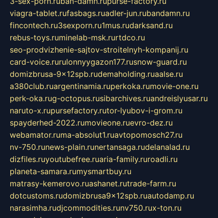
3-sex-porn.ru
ban-damn.ru
purse-factory.ru
viagra-tablet.ru
fasbags.ru
adler-jun.ru
bandamn.ru
fincontech.ru
3sexporn.ru
1mus.ru
darksand.ru
rebus-toys.ru
minelab-msk.ru
rtdco.ru
seo-prodvizhenie-sajtov-stroitelnyh-kompanij.ru
card-voice.ru
rulonnyygazon177.ru
snow-guard.ru
domizbrusa-9x12spb.ru
demaholding.ru
aalse.ru
a380club.ru
argentinamia.ru
perkoka.ru
movie-one.ru
perk-oka.ru
g-octopus.ru
sibarchives.ru
andreislyusar.ru
naruto-x.ru
pursefactory.ru
tor-lyubov-i-grom.ru
spayderhed-2022.ru
movieone.ru
evro-dez.ru
webamator.ru
ma-absolut1.ru
avtopomosch27.ru
nv-750.ru
news-plain.ru
nertansaga.ru
delanalad.ru
dizfiles.ru
youtubefree.ru
aria-family.ru
roadli.ru
planeta-samara.ru
mysmartbuy.ru
matrasy-kemerovo.ru
ashanet.ru
trade-farm.ru
dotcustoms.ru
domizbrusa9x12spb.ru
autodamp.ru
narasimha.ru
djcommodities.ru
nv750.ru
x-ton.ru