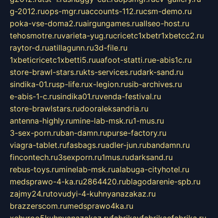
g-2012.ru
ops-mgr.ru
accounts-112.ru
csm-demo.ru
poka-vse-doma2.ru
airgungames.ru
allseo-host.ru
tehosmotre.ru
varieta-yug.ru
cricetc1xbetr1xbetcc2.ru
raytor-d.ru
atillagunn.ru
3d-file.ru
1xbeticricetc1xbetti5.ru
uafoot-statti.ru
e-abis1c.ru
store-brawl-stars.ru
kts-services.ru
dark-sand.ru
sindika-01.ru
sp-life.ru
x-legion.ru
sib-archives.ru
e-abis-1-c.ru
sindika01.ru
venda-festival.ru
store-brawlstars.ru
dooraleksandria.ru
antenna-highly.ru
mine-lab-msk.ru
1-mus.ru
3-sex-porn.ru
ban-damn.ru
purse-factory.ru
viagra-tablet.ru
fasbags.ru
adler-jun.ru
bandamn.ru
fincontech.ru
3sexporn.ru
1mus.ru
darksand.ru
rebus-toys.ru
minelab-msk.ru
alabuga-cityhotel.ru
medsprawo-4-ka.ru
2864420.ru
blagodarenie-spb.ru
zajmy24.ru
tovudyi-4-kuhnyanazakaz.ru
brazzerscom.ru
medsprawo4ka.ru
xehyroo5kuhnyanazakaz.ru
fabrikayfabrikaefabrika.ru