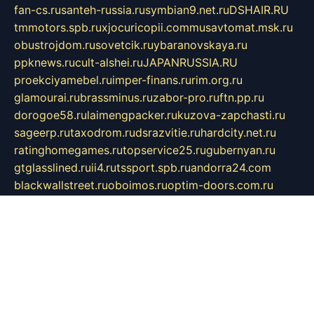
fan-cs.ru
santeh-russia.ru
symbian9.net.ru
DSHAIR.RU
tmmotors.spb.ru
xjocuricopii.com
musavtomat.msk.ru
obustrojdom.ru
sovetcik.ru
ybaranovskaya.ru
ppknews.ru
cult-alshei.ru
JAPANRUSSIA.RU
proekciyamebel.ru
imper-finans.ru
rim.org.ru
glamourai.ru
brassminus.ru
zabor-pro.ru
ftn.pp.ru
dorogoe58.ru
laimengpacker.ru
kuzova-zapchasti.ru
sageerp.ru
taxodrom.ru
dsrazvitie.ru
hardcity.net.ru
ratinghomegames.ru
topservice25.ru
gubernyan.ru
gtglasslined.ru
ii4.ru
tssport.spb.ru
andorra24.com
blackwallstreet.ru
oboimos.ru
optim-doors.com.ru
ikuch.ru
nycr.org.ru
npa21.ru
vremya-ch.spb.ru
desert000.ru
ivtorgi.ru
ifiori.ru
catalog-statei.ru
dcv.org.ru
spetsmaster174.ru
ipkameryhiseeu.ru
dum26.ru
ruspol.spb.ru
fr-opendp.ru
kam-solnyshko.ru
cheyenne-arapaho.ru
sevzapmetal.spb.ru
ted-lapidus.spb.ru
parasite-eliminator.ru
sigma-complete.ru
modernworld.ru
dama-moda.ru