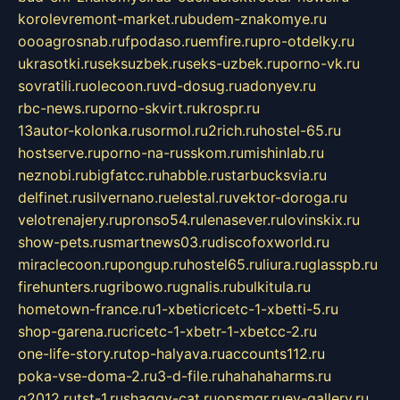
korolevremont-market.ru
budem-znakomye.ru
oooagrosnab.ru
fpodaso.ru
emfire.ru
pro-otdelky.ru
ukrasotki.ru
seksuzbek.ru
seks-uzbek.ru
porno-vk.ru
sovratili.ru
olecoon.ru
vd-dosug.ru
adonyev.ru
rbc-news.ru
porno-skvirt.ru
krospr.ru
13autor-kolonka.ru
sormol.ru
2rich.ru
hostel-65.ru
hostserve.ru
porno-na-russkom.ru
mishinlab.ru
neznobi.ru
bigfatcc.ru
habble.ru
starbucksvia.ru
delfinet.ru
silvernano.ru
elestal.ru
vektor-doroga.ru
velotrenajery.ru
pronso54.ru
lenasever.ru
lovinskix.ru
show-pets.ru
smartnews03.ru
discofoxworld.ru
miraclecoon.ru
pongup.ru
hostel65.ru
liura.ru
glasspb.ru
firehunters.ru
gribowo.ru
gnalis.ru
bulkitula.ru
hometown-france.ru
1-xbeticricetc-1-xbetti-5.ru
shop-garena.ru
cricetc-1-xbetr-1-xbetcc-2.ru
one-life-story.ru
top-halyava.ru
accounts112.ru
poka-vse-doma-2.ru
3-d-file.ru
hahahaharms.ru
g2012.ru
tst-1.ru
shaggy-cat.ru
opsmgr.ru
ev-gallery.ru