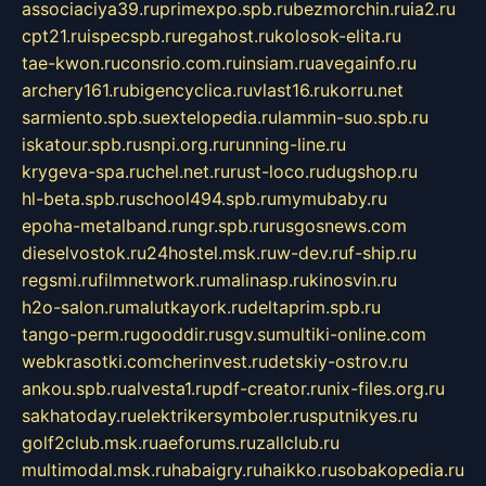
associaciya39.ru
primexpo.spb.ru
bezmorchin.ru
ia2.ru
cpt21.ru
ispecspb.ru
regahost.ru
kolosok-elita.ru
tae-kwon.ru
consrio.com.ru
insiam.ru
avegainfo.ru
archery161.ru
bigencyclica.ru
vlast16.ru
korru.net
sarmiento.spb.su
extelopedia.ru
lammin-suo.spb.ru
iskatour.spb.ru
snpi.org.ru
running-line.ru
krygeva-spa.ru
chel.net.ru
rust-loco.ru
dugshop.ru
hl-beta.spb.ru
school494.spb.ru
mymubaby.ru
epoha-metalband.ru
ngr.spb.ru
rusgosnews.com
dieselvostok.ru
24hostel.msk.ru
w-dev.ru
f-ship.ru
regsmi.ru
filmnetwork.ru
malinasp.ru
kinosvin.ru
h2o-salon.ru
malutkayork.ru
deltaprim.spb.ru
tango-perm.ru
gooddir.ru
sgv.su
multiki-online.com
webkrasotki.com
cherinvest.ru
detskiy-ostrov.ru
ankou.spb.ru
alvesta1.ru
pdf-creator.ru
nix-files.org.ru
sakhatoday.ru
elektrikersymboler.ru
sputnikyes.ru
golf2club.msk.ru
aeforums.ru
zallclub.ru
multimodal.msk.ru
habaigry.ru
haikko.ru
sobakopedia.ru