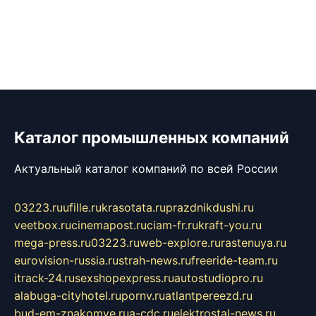
Каталог промышленных компаний
Актуальный каталог компаний по всей России
03223.ru
ufille.ru
krasotata.ru
prazdnikdushi.ru
veetbox.ru
cinemapost.ru
ciam-fr.ru
kraft-you.ru
mega-press.ru
03223.ru
web-explore.ru
rastenuya.ru
eurovision-russia.ru
strah-news.ru
freeride-team.ru
itrack-24.ru
sexshopexpress.ru
autostudiopro.ru
alabuga-cityhotel.ru
pornv.ru
atlantpereezd.ru
bud-em-znakomye.ru
a-cdc.ru
elektrostal-news.ru