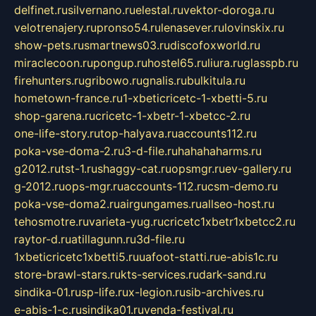
delfinet.ru
silvernano.ru
elestal.ru
vektor-doroga.ru
velotrenajery.ru
pronso54.ru
lenasever.ru
lovinskix.ru
show-pets.ru
smartnews03.ru
discofoxworld.ru
miraclecoon.ru
pongup.ru
hostel65.ru
liura.ru
glasspb.ru
firehunters.ru
gribowo.ru
gnalis.ru
bulkitula.ru
hometown-france.ru
1-xbeticricetc-1-xbetti-5.ru
shop-garena.ru
cricetc-1-xbetr-1-xbetcc-2.ru
one-life-story.ru
top-halyava.ru
accounts112.ru
poka-vse-doma-2.ru
3-d-file.ru
hahahaharms.ru
g2012.ru
tst-1.ru
shaggy-cat.ru
opsmgr.ru
ev-gallery.ru
g-2012.ru
ops-mgr.ru
accounts-112.ru
csm-demo.ru
poka-vse-doma2.ru
airgungames.ru
allseo-host.ru
tehosmotre.ru
varieta-yug.ru
cricetc1xbetr1xbetcc2.ru
raytor-d.ru
atillagunn.ru
3d-file.ru
1xbeticricetc1xbetti5.ru
uafoot-statti.ru
e-abis1c.ru
store-brawl-stars.ru
kts-services.ru
dark-sand.ru
sindika-01.ru
sp-life.ru
x-legion.ru
sib-archives.ru
e-abis-1-c.ru
sindika01.ru
venda-festival.ru