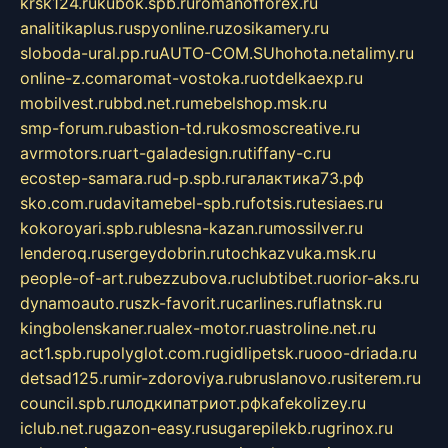
krsk124.ru
kubok.spb.ru
romanofforex.ru
analitikaplus.ru
spyonline.ru
zosikamery.ru
sloboda-ural.pp.ru
AUTO-COM.SU
hohota.net
alimy.ru
online-z.com
aromat-vostoka.ru
otdelkaexp.ru
mobilvest.ru
bbd.net.ru
mebelshop.msk.ru
smp-forum.ru
bastion-td.ru
kosmoscreative.ru
avrmotors.ru
art-galadesign.ru
tiffany-c.ru
ecostep-samara.ru
d-p.spb.ru
галактика73.рф
sko.com.ru
davitamebel-spb.ru
fotsis.ru
tesiaes.ru
kokoroyari.spb.ru
blesna-kazan.ru
mossilver.ru
lenderoq.ru
sergeydobrin.ru
tochkazvuka.msk.ru
people-of-art.ru
bezzubova.ru
clubtibet.ru
orior-aks.ru
dynamoauto.ru
szk-favorit.ru
carlines.ru
flatnsk.ru
kingbolenskaner.ru
alex-motor.ru
astroline.net.ru
act1.spb.ru
polyglot.com.ru
gidlipetsk.ru
ooo-driada.ru
detsad125.ru
mir-zdoroviya.ru
bruslanovo.ru
siterem.ru
council.spb.ru
лодкипатриот.рф
kafekolizey.ru
iclub.net.ru
gazon-easy.ru
sugarepilekb.ru
grinox.ru