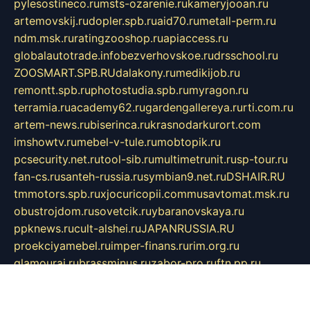
pylesostineco.ru
msts-ozarenie.ru
kameryjooan.ru
artemovskij.ru
dopler.spb.ru
aid70.ru
metall-perm.ru
ndm.msk.ru
ratingzooshop.ru
apiaccess.ru
globalautotrade.info
bezverhovskoe.ru
drsschool.ru
ZOOSMART.SPB.RU
dalakony.ru
medikijob.ru
remontt.spb.ru
photostudia.spb.ru
myragon.ru
terramia.ru
academy62.ru
gardengallereya.ru
rti.com.ru
artem-news.ru
biserinca.ru
krasnodarkurort.com
imshowtv.ru
mebel-v-tule.ru
mobtopik.ru
pcsecurity.net.ru
tool-sib.ru
multimetrunit.ru
sp-tour.ru
fan-cs.ru
santeh-russia.ru
symbian9.net.ru
DSHAIR.RU
tmmotors.spb.ru
xjocuricopii.com
musavtomat.msk.ru
obustrojdom.ru
sovetcik.ru
ybaranovskaya.ru
ppknews.ru
cult-alshei.ru
JAPANRUSSIA.RU
proekciyamebel.ru
imper-finans.ru
rim.org.ru
glamourai.ru
brassminus.ru
zabor-pro.ru
ftn.pp.ru
dorogoe58.ru
laimengpacker.ru
kuzova-zapchasti.ru
sageerp.ru
taxodrom.ru
dsrazvitie.ru
hardcity.net.ru