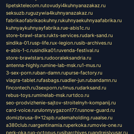
lipetsktelecom.ru
tovudyi4kuhnyanazakaz.ru
seksuzb.ru
guzywia4kuhnyanazakaz.ru
fabrikaofabrikaokuhny.ru
kuhnyaekuhnyaafabrika.ru
kuhnyaykuhnyayfabrika.ru
e-abis1c.ru
store-brawl-stars.ru
kts-services.ru
dark-sand.ru
sindika-01.ru
sp-life.ru
x-legion.ru
sib-archives.ru
e-abis-1-c.ru
sindika01.ru
venda-festival.ru
store-brawlstars.ru
dooraleksandria.ru
antenna-highly.ru
mine-lab-msk.ru
1-mus.ru
3-sex-porn.ru
ban-damn.ru
purse-factory.ru
viagra-tablet.ru
fasbags.ru
adler-jun.ru
bandamn.ru
fincontech.ru
3sexporn.ru
1mus.ru
darksand.ru
rebus-toys.ru
minelab-msk.ru
rtdco.ru
seo-prodvizhenie-sajtov-stroitelnyh-kompanij.ru
card-voice.ru
rulonnyygazon177.ru
snow-guard.ru
domizbrusa-9x12spb.ru
demaholding.ru
aalse.ru
a380club.ru
argentinamia.ru
perkoka.ru
movie-one.ru
perk-oka.ru
g-octopus.ru
sibarchives.ru
andreislyusar.ru