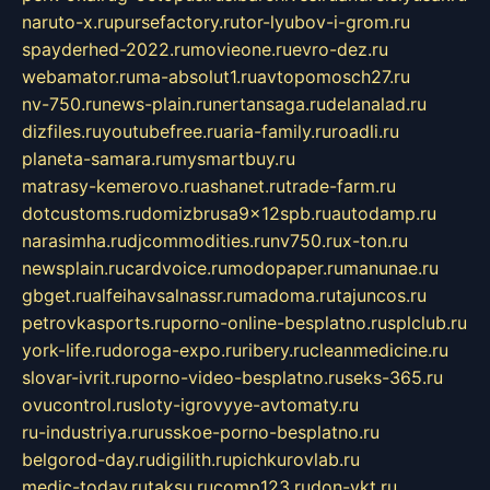
naruto-x.ru
pursefactory.ru
tor-lyubov-i-grom.ru
spayderhed-2022.ru
movieone.ru
evro-dez.ru
webamator.ru
ma-absolut1.ru
avtopomosch27.ru
nv-750.ru
news-plain.ru
nertansaga.ru
delanalad.ru
dizfiles.ru
youtubefree.ru
aria-family.ru
roadli.ru
planeta-samara.ru
mysmartbuy.ru
matrasy-kemerovo.ru
ashanet.ru
trade-farm.ru
dotcustoms.ru
domizbrusa9x12spb.ru
autodamp.ru
narasimha.ru
djcommodities.ru
nv750.ru
x-ton.ru
newsplain.ru
cardvoice.ru
modopaper.ru
manunae.ru
gbget.ru
alfeihavsalnassr.ru
madoma.ru
tajuncos.ru
petrovkasports.ru
porno-online-besplatno.ru
splclub.ru
york-life.ru
doroga-expo.ru
ribery.ru
cleanmedicine.ru
slovar-ivrit.ru
porno-video-besplatno.ru
seks-365.ru
ovucontrol.ru
sloty-igrovyye-avtomaty.ru
ru-industriya.ru
russkoe-porno-besplatno.ru
belgorod-day.ru
digilith.ru
pichkurovlab.ru
medic-today.ru
taksu.ru
comp123.ru
don-ykt.ru