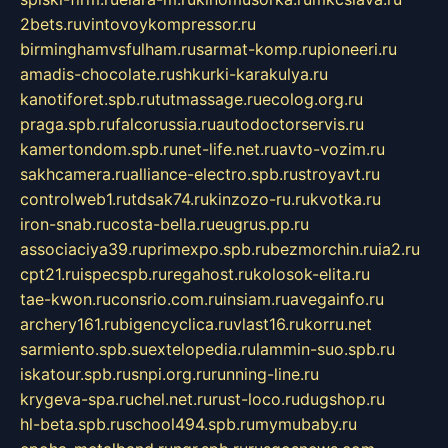
2bets.ru
vintovoykompressor.ru
birminghamvsfulham.ru
sarmat-komp.ru
pioneeri.ru
amadis-chocolate.ru
shkurki-karakulya.ru
kanotiforet.spb.ru
tutmassage.ru
ecolog.org.ru
praga.spb.ru
falcorussia.ru
autodoctorservis.ru
kamertondom.spb.ru
net-life.net.ru
avto-vozim.ru
sakhcamera.ru
alliance-electro.spb.ru
stroyavt.ru
controlweb1.ru
tdsak74.ru
kinzozo-ru.ru
kvotka.ru
iron-snab.ru
costa-bella.ru
eugrus.pp.ru
associaciya39.ru
primexpo.spb.ru
bezmorchin.ru
ia2.ru
cpt21.ru
ispecspb.ru
regahost.ru
kolosok-elita.ru
tae-kwon.ru
consrio.com.ru
insiam.ru
avegainfo.ru
archery161.ru
bigencyclica.ru
vlast16.ru
korru.net
sarmiento.spb.su
extelopedia.ru
lammin-suo.spb.ru
iskatour.spb.ru
snpi.org.ru
running-line.ru
krygeva-spa.ru
chel.net.ru
rust-loco.ru
dugshop.ru
hl-beta.spb.ru
school494.spb.ru
mymubaby.ru