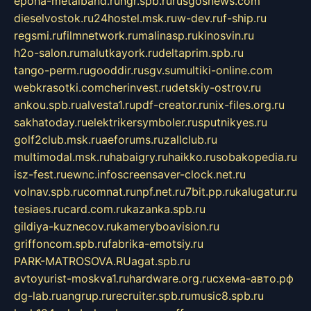
epoha-metalband.ru
ngr.spb.ru
rusgosnews.com
dieselvostok.ru
24hostel.msk.ru
w-dev.ru
f-ship.ru
regsmi.ru
filmnetwork.ru
malinasp.ru
kinosvin.ru
h2o-salon.ru
malutkayork.ru
deltaprim.spb.ru
tango-perm.ru
gooddir.ru
sgv.su
multiki-online.com
webkrasotki.com
cherinvest.ru
detskiy-ostrov.ru
ankou.spb.ru
alvesta1.ru
pdf-creator.ru
nix-files.org.ru
sakhatoday.ru
elektrikersymboler.ru
sputnikyes.ru
golf2club.msk.ru
aeforums.ru
zallclub.ru
multimodal.msk.ru
habaigry.ru
haikko.ru
sobakopedia.ru
isz-fest.ru
ewnc.info
screensaver-clock.net.ru
volnav.spb.ru
comnat.ru
npf.net.ru
7bit.pp.ru
kalugatur.ru
tesiaes.ru
card.com.ru
kazanka.spb.ru
gildiya-kuznecov.ru
kameryboavision.ru
griffoncom.spb.ru
fabrika-emotsiy.ru
PARK-MATROSOVA.RU
agat.spb.ru
avtoyurist-moskva1.ru
hardware.org.ru
схема-авто.рф
dg-lab.ru
angrup.ru
recruiter.spb.ru
music8.spb.ru