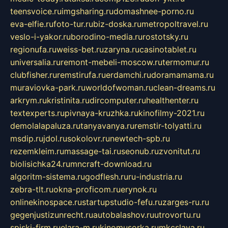
teensvoice.ru
imgsharing.ru
domashnee-porno.ru
eva-elfie.ru
foto-tur.ru
biz-doska.ru
metropoltravel.ru
veslo-i-yakor.ru
borodino-media.ru
rostotsky.ru
regionufa.ru
weiss-bet.ru
zaryna.ru
casinotablet.ru
universalia.ru
remont-mebeli-moscow.ru
termomur.ru
clubfisher.ru
remstirufa.ru
erdamchi.ru
doramamama.ru
muraviovka-park.ru
worldofwoman.ru
clean-dreams.ru
arkrym.ru
kristinita.ru
dircomputer.ru
healthenter.ru
textexperts.ru
pivnaya-kruzhka.ru
kinofilmy-2021.ru
demolalapaluza.ru
tanyavanya.ru
remstir-tolyatti.ru
msdip.ru
jdol.ru
sokolovr.ru
newtech-spb.ru
rezemkleim.ru
massage-tai.ru
seonub.ru
zvonitut.ru
biolisichka24.ru
mncraft-download.ru
algoritm-sistema.ru
godflesh.ru
ru-industria.ru
zebra-tlt.ru
okna-proficom.ru
erynok.ru
onlinekinospace.ru
startupstudio-fefu.ru
zarges-ru.ru
gegenjustizunrecht.ru
autobalashov.ru
utrovortu.ru
spiski-firm.ru
elara-m.ru
kinomusorka.ru
mkcslava.ru