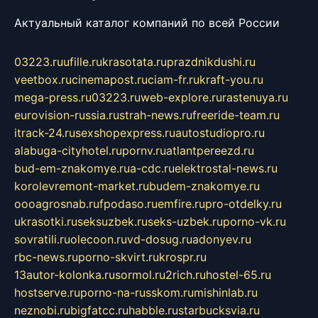
Актуальный каталог компаний по всей России
03223.ru
ufille.ru
krasotata.ru
prazdnikdushi.ru
veetbox.ru
cinemapost.ru
ciam-fr.ru
kraft-you.ru
mega-press.ru
03223.ru
web-explore.ru
rastenuya.ru
eurovision-russia.ru
strah-news.ru
freeride-team.ru
itrack-24.ru
sexshopexpress.ru
autostudiopro.ru
alabuga-cityhotel.ru
pornv.ru
atlantpereezd.ru
bud-em-znakomye.ru
a-cdc.ru
elektrostal-news.ru
korolevremont-market.ru
budem-znakomye.ru
oooagrosnab.ru
fpodaso.ru
emfire.ru
pro-otdelky.ru
ukrasotki.ru
seksuzbek.ru
seks-uzbek.ru
porno-vk.ru
sovratili.ru
olecoon.ru
vd-dosug.ru
adonyev.ru
rbc-news.ru
porno-skvirt.ru
krospr.ru
13autor-kolonka.ru
sormol.ru
2rich.ru
hostel-65.ru
hostserve.ru
porno-na-russkom.ru
mishinlab.ru
neznobi.ru
bigfatcc.ru
habble.ru
starbucksvia.ru