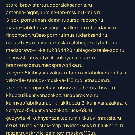
store-brawlstars.ru
dooraleksandria.ru
antenna-highly.ru
mine-lab-msk.ru
1-mus.ru
3-sex-porn.ru
ban-damn.ru
purse-factory.ru
viagra-tablet.ru
fasbags.ru
adler-jun.ru
bandamn.ru
fincontech.ru
3sexporn.ru
1mus.ru
darksand.ru
rebus-toys.ru
minelab-msk.ru
alabuga-cityhotel.ru
medsprawo-4-ka.ru
2864420.ru
blagodarenie-spb.ru
zajmy24.ru
tovudyi-4-kuhnyanazakaz.ru
brazzerscom.ru
medsprawo4ka.ru
xehyroo5kuhnyanazakaz.ru
fabrikayfabrikaefabrika.ru
vskrytie-zamkov-moskva-113.ru
biletnadom.ru
zed-online.ru
pimchax.ru
brazzers-hd.ru
z-host.ru
kitubeu2kuhnyanazakaz.ru
naperekate.ru
kuhnyaofabrikaufabrik.ru
kitubeu-2-kuhnyanazakaz.ru
xehyroo-5-kuhnyanazakaz.ru
cs-68.ru
guzywia-4-kuhnyanazakaz.ru
mir-tk.ru
vlknrussia.ru
cs68.ru
vladivostok-map.ru
video-seks.ru
bankaribi.ru
raszar.ru
vskrytie-zamkov-moskva113.ru