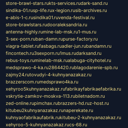
store-brawl-stars.ru
kts-services.ru
dark-sand.ru
sindika-01.ru
sp-life.ru
x-legion.ru
sib-archives.ru
e-abis-1-c.ru
sindika01.ru
venda-festival.ru
store-brawlstars.ru
dooraleksandria.ru
antenna-highly.ru
mine-lab-msk.ru
1-mus.ru
3-sex-porn.ru
ban-damn.ru
purse-factory.ru
viagra-tablet.ru
fasbags.ru
adler-jun.ru
bandamn.ru
fincontech.ru
3sexporn.ru
1mus.ru
darksand.ru
rebus-toys.ru
minelab-msk.ru
alabuga-cityhotel.ru
medsprawo-4-ka.ru
2864420.ru
blagodarenie-spb.ru
zajmy24.ru
tovudyi-4-kuhnyanazakaz.ru
brazzerscom.ru
medsprawo4ka.ru
xehyroo5kuhnyanazakaz.ru
fabrikayfabrikaefabrika.ru
vskrytie-zamkov-moskva-113.ru
biletnadom.ru
zed-online.ru
pimchax.ru
brazzers-hd.ru
z-host.ru
kitubeu2kuhnyanazakaz.ru
naperekate.ru
kuhnyaofabrikaufabrik.ru
kitubeu-2-kuhnyanazakaz.ru
xehyroo-5-kuhnyanazakaz.ru
cs-68.ru