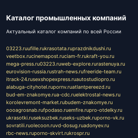
Каталог промышленных компаний
Актуальный каталог компаний по всей России
03223.ru
ufille.ru
krasotata.ru
prazdnikdushi.ru
veetbox.ru
cinemapost.ru
ciam-fr.ru
kraft-you.ru
mega-press.ru
03223.ru
web-explore.ru
rastenuya.ru
eurovision-russia.ru
strah-news.ru
freeride-team.ru
itrack-24.ru
sexshopexpress.ru
autostudiopro.ru
alabuga-cityhotel.ru
pornv.ru
atlantpereezd.ru
bud-em-znakomye.ru
a-cdc.ru
elektrostal-news.ru
korolevremont-market.ru
budem-znakomye.ru
oooagrosnab.ru
fpodaso.ru
emfire.ru
pro-otdelky.ru
ukrasotki.ru
seksuzbek.ru
seks-uzbek.ru
porno-vk.ru
sovratili.ru
olecoon.ru
vd-dosug.ru
adonyev.ru
rbc-news.ru
porno-skvirt.ru
krospr.ru