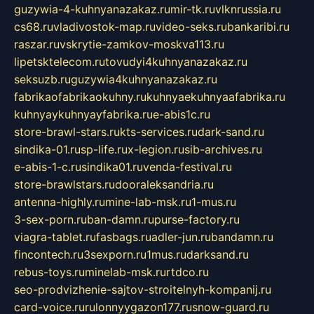
guzywia-4-kuhnyanazakaz.ru
mir-tk.ru
vlknrussia.ru
cs68.ru
vladivostok-map.ru
video-seks.ru
bankaribi.ru
raszar.ru
vskrytie-zamkov-moskva113.ru
lipetsktelecom.ru
tovudyi4kuhnyanazakaz.ru
seksuzb.ru
guzywia4kuhnyanazakaz.ru
fabrikaofabrikaokuhny.ru
kuhnyaekuhnyaafabrika.ru
kuhnyaykuhnyayfabrika.ru
e-abis1c.ru
store-brawl-stars.ru
kts-services.ru
dark-sand.ru
sindika-01.ru
sp-life.ru
x-legion.ru
sib-archives.ru
e-abis-1-c.ru
sindika01.ru
venda-festival.ru
store-brawlstars.ru
dooraleksandria.ru
antenna-highly.ru
mine-lab-msk.ru
1-mus.ru
3-sex-porn.ru
ban-damn.ru
purse-factory.ru
viagra-tablet.ru
fasbags.ru
adler-jun.ru
bandamn.ru
fincontech.ru
3sexporn.ru
1mus.ru
darksand.ru
rebus-toys.ru
minelab-msk.ru
rtdco.ru
seo-prodvizhenie-sajtov-stroitelnyh-kompanij.ru
card-voice.ru
rulonnyygazon177.ru
snow-guard.ru