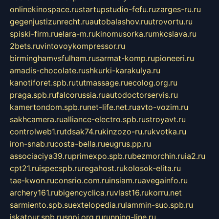
onlinekinospace.ru
startupstudio-fefu.ru
zarges-ru.ru
gegenjustizunrecht.ru
autobalashov.ru
utrovortu.ru
spiski-firm.ru
elara-m.ru
kinomusorka.ru
mkcslava.ru
2bets.ru
vintovoykompressor.ru
birminghamvsfulham.ru
sarmat-komp.ru
pioneeri.ru
amadis-chocolate.ru
shkurki-karakulya.ru
kanotiforet.spb.ru
tutmassage.ru
ecolog.org.ru
praga.spb.ru
falcorussia.ru
autodoctorservis.ru
kamertondom.spb.ru
net-life.net.ru
avto-vozim.ru
sakhcamera.ru
alliance-electro.spb.ru
stroyavt.ru
controlweb1.ru
tdsak74.ru
kinzozo-ru.ru
kvotka.ru
iron-snab.ru
costa-bella.ru
eugrus.pp.ru
associaciya39.ru
primexpo.spb.ru
bezmorchin.ru
ia2.ru
cpt21.ru
ispecspb.ru
regahost.ru
kolosok-elita.ru
tae-kwon.ru
consrio.com.ru
insiam.ru
avegainfo.ru
archery161.ru
bigencyclica.ru
vlast16.ru
korru.net
sarmiento.spb.su
extelopedia.ru
lammin-suo.spb.ru
iskatour.spb.ru
snpi.org.ru
running-line.ru