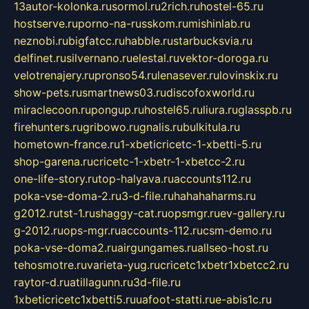
13autor-kolonka.ru
sormol.ru
2rich.ru
hostel-65.ru
hostserve.ru
porno-na-russkom.ru
mishinlab.ru
neznobi.ru
bigfatcc.ru
habble.ru
starbucksvia.ru
delfinet.ru
silvernano.ru
elestal.ru
vektor-doroga.ru
velotrenajery.ru
pronso54.ru
lenasever.ru
lovinskix.ru
show-pets.ru
smartnews03.ru
discofoxworld.ru
miraclecoon.ru
pongup.ru
hostel65.ru
liura.ru
glasspb.ru
firehunters.ru
gribowo.ru
gnalis.ru
bulkitula.ru
hometown-france.ru
1-xbeticricetc-1-xbetti-5.ru
shop-garena.ru
cricetc-1-xbetr-1-xbetcc-2.ru
one-life-story.ru
top-halyava.ru
accounts112.ru
poka-vse-doma-2.ru
3-d-file.ru
hahahaharms.ru
g2012.ru
tst-1.ru
shaggy-cat.ru
opsmgr.ru
ev-gallery.ru
g-2012.ru
ops-mgr.ru
accounts-112.ru
csm-demo.ru
poka-vse-doma2.ru
airgungames.ru
allseo-host.ru
tehosmotre.ru
varieta-yug.ru
cricetc1xbetr1xbetcc2.ru
raytor-d.ru
atillagunn.ru
3d-file.ru
1xbeticricetc1xbetti5.ru
uafoot-statti.ru
e-abis1c.ru