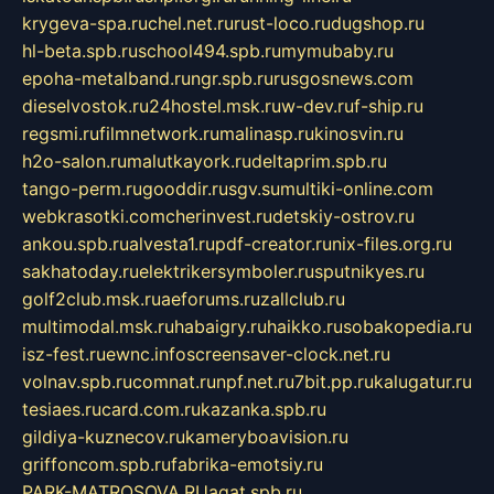
krygeva-spa.ru
chel.net.ru
rust-loco.ru
dugshop.ru
hl-beta.spb.ru
school494.spb.ru
mymubaby.ru
epoha-metalband.ru
ngr.spb.ru
rusgosnews.com
dieselvostok.ru
24hostel.msk.ru
w-dev.ru
f-ship.ru
regsmi.ru
filmnetwork.ru
malinasp.ru
kinosvin.ru
h2o-salon.ru
malutkayork.ru
deltaprim.spb.ru
tango-perm.ru
gooddir.ru
sgv.su
multiki-online.com
webkrasotki.com
cherinvest.ru
detskiy-ostrov.ru
ankou.spb.ru
alvesta1.ru
pdf-creator.ru
nix-files.org.ru
sakhatoday.ru
elektrikersymboler.ru
sputnikyes.ru
golf2club.msk.ru
aeforums.ru
zallclub.ru
multimodal.msk.ru
habaigry.ru
haikko.ru
sobakopedia.ru
isz-fest.ru
ewnc.info
screensaver-clock.net.ru
volnav.spb.ru
comnat.ru
npf.net.ru
7bit.pp.ru
kalugatur.ru
tesiaes.ru
card.com.ru
kazanka.spb.ru
gildiya-kuznecov.ru
kameryboavision.ru
griffoncom.spb.ru
fabrika-emotsiy.ru
PARK-MATROSOVA.RU
agat.spb.ru