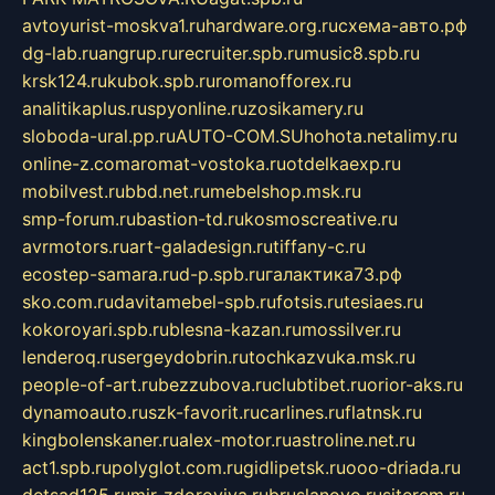
avtoyurist-moskva1.ru
hardware.org.ru
схема-авто.рф
dg-lab.ru
angrup.ru
recruiter.spb.ru
music8.spb.ru
krsk124.ru
kubok.spb.ru
romanofforex.ru
analitikaplus.ru
spyonline.ru
zosikamery.ru
sloboda-ural.pp.ru
AUTO-COM.SU
hohota.net
alimy.ru
online-z.com
aromat-vostoka.ru
otdelkaexp.ru
mobilvest.ru
bbd.net.ru
mebelshop.msk.ru
smp-forum.ru
bastion-td.ru
kosmoscreative.ru
avrmotors.ru
art-galadesign.ru
tiffany-c.ru
ecostep-samara.ru
d-p.spb.ru
галактика73.рф
sko.com.ru
davitamebel-spb.ru
fotsis.ru
tesiaes.ru
kokoroyari.spb.ru
blesna-kazan.ru
mossilver.ru
lenderoq.ru
sergeydobrin.ru
tochkazvuka.msk.ru
people-of-art.ru
bezzubova.ru
clubtibet.ru
orior-aks.ru
dynamoauto.ru
szk-favorit.ru
carlines.ru
flatnsk.ru
kingbolenskaner.ru
alex-motor.ru
astroline.net.ru
act1.spb.ru
polyglot.com.ru
gidlipetsk.ru
ooo-driada.ru