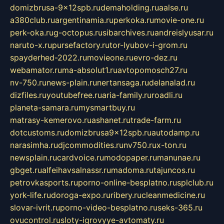
domizbrusa-9x12spb.ru
demaholding.ru
aalse.ru
a380club.ru
argentinamia.ru
perkoka.ru
movie-one.ru
perk-oka.ru
g-octopus.ru
sibarchives.ru
andreislyusar.ru
naruto-x.ru
pursefactory.ru
tor-lyubov-i-grom.ru
spayderhed-2022.ru
movieone.ru
evro-dez.ru
webamator.ru
ma-absolut1.ru
avtopomosch27.ru
nv-750.ru
news-plain.ru
nertansaga.ru
delanalad.ru
dizfiles.ru
youtubefree.ru
aria-family.ru
roadli.ru
planeta-samara.ru
mysmartbuy.ru
matrasy-kemerovo.ru
ashanet.ru
trade-farm.ru
dotcustoms.ru
domizbrusa9x12spb.ru
autodamp.ru
narasimha.ru
djcommodities.ru
nv750.ru
x-ton.ru
newsplain.ru
cardvoice.ru
modopaper.ru
manunae.ru
gbget.ru
alfeihavsalnassr.ru
madoma.ru
tajuncos.ru
petrovkasports.ru
porno-online-besplatno.ru
splclub.ru
york-life.ru
doroga-expo.ru
ribery.ru
cleanmedicine.ru
slovar-ivrit.ru
porno-video-besplatno.ru
seks-365.ru
ovucontrol.ru
sloty-igrovyye-avtomaty.ru