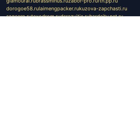
glamourai.ru
brassminus.ru
zabor-pro.ru
ftn.pp.ru
dorogoe58.ru
laimengpacker.ru
kuzova-zapchasti.ru
sageerp.ru
taxodrom.ru
dsrazvitie.ru
hardcity.net.ru
ratinghomegames.ru
topservice25.ru
gubernyan.ru
gtglasslined.ru
ii4.ru
tssport.spb.ru
andorra24.com
blackwallstreet.ru
oboimos.ru
optim-doors.com.ru
ikuch.ru
nycr.org.ru
npa21.ru
vremya-ch.spb.ru
desert000.ru
ivtorgi.ru
ifiori.ru
catalog-statei.ru
dcv.org.ru
spetsmaster174.ru
ipkameryhiseeu.ru
dum26.ru
ruspol.spb.ru
fr-opendp.ru
kam-solnyshko.ru
cheyenne-arapaho.ru
sevzapmetal.spb.ru
ted-lapidus.spb.ru
parasite-eliminator.ru
sigma-complete.ru
modernworld.ru
dama-moda.ru
eholot-group.ru
sk-nvkz.ru
DRONGOLD.RU
democratia2.ru
i-farmer.ru
mass-sport.org
jablonex.spb.ru
bookmess.ru
linkword.ru
refineua.com.ru
cs-spec.net.ru
altay-mebel.ru
DNK-THEATRE.RU
mechaniks.spb.ru
ipcamtechage.ru