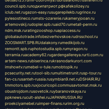
detsad125.ru
mir-zdoroviya.ru
bruslanovo.ru
siterem.ru
council.spb.ru
лодкипатриот.рф
kafekolizey.ru
iclub.net.ru
gazon-easy.ru
sugarepilekb.ru
grinox.ru
pylesostineco.ru
msts-ozarenie.ru
kameryjooan.ru
artemovskij.ru
dopler.spb.ru
aid70.ru
metall-perm.ru
ndm.msk.ru
ratingzooshop.ru
apiaccess.ru
globalautotrade.info
bezverhovskoe.ru
drsschool.ru
ZOOSMART.SPB.RU
dalakony.ru
medikijob.ru
remontt.spb.ru
photostudia.spb.ru
myragon.ru
terramia.ru
academy62.ru
gardengallereya.ru
rti.com.ru
artem-news.ru
biserinca.ru
krasnodarkurort.com
imshowtv.ru
mebel-v-tule.ru
mobtopik.ru
pcsecurity.net.ru
tool-sib.ru
multimetrunit.ru
sp-tour.ru
fan-cs.ru
santeh-russia.ru
symbian9.net.ru
DSHAIR.RU
tmmotors.spb.ru
xjocuricopii.com
musavtomat.msk.ru
obustrojdom.ru
sovetcik.ru
ybaranovskaya.ru
ppknews.ru
cult-alshei.ru
JAPANRUSSIA.RU
proekciyamebel.ru
imper-finans.ru
rim.org.ru