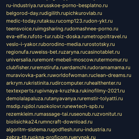
ru-industriya.ru
russkoe-porno-besplatno.ru
belgorod-day.ru
digilith.ru
pichkurovlab.ru
medic-today.ru
taksu.ru
comp123.ru
don-ykt.ru
teensvoice.ru
imgsharing.ru
domashnee-porno.ru
eva-elfie.ru
foto-tur.ru
biz-doska.ru
metropoltravel.ru
veslo-i-yakor.ru
borodino-media.ru
rostotsky.ru
regionufa.ru
weiss-bet.ru
zaryna.ru
casinotablet.ru
universalia.ru
remont-mebeli-moscow.ru
termomur.ru
clubfisher.ru
remstirufa.ru
erdamchi.ru
doramamama.ru
muraviovka-park.ru
worldofwoman.ru
clean-dreams.ru
arkrym.ru
kristinita.ru
dircomputer.ru
healthenter.ru
textexperts.ru
pivnaya-kruzhka.ru
kinofilmy-2021.ru
demolalapaluza.ru
tanyavanya.ru
remstir-tolyatti.ru
msdip.ru
jdol.ru
sokolovr.ru
newtech-spb.ru
rezemkleim.ru
massage-tai.ru
seonub.ru
zvonitut.ru
biolisichka24.ru
mncraft-download.ru
algoritm-sistema.ru
godflesh.ru
ru-industria.ru
zebra-tlt.ru
okna-proficom.ru
erynok.ru