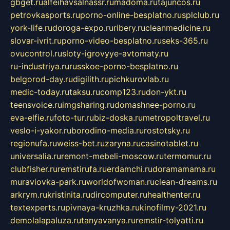
gbget.ru
alfeihavsalnassr.ru
madoma.ru
tajuncos.ru
petrovkasports.ru
porno-online-besplatno.ru
splclub.ru
york-life.ru
doroga-expo.ru
ribery.ru
cleanmedicine.ru
slovar-ivrit.ru
porno-video-besplatno.ru
seks-365.ru
ovucontrol.ru
sloty-igrovyye-avtomaty.ru
ru-industriya.ru
russkoe-porno-besplatno.ru
belgorod-day.ru
digilith.ru
pichkurovlab.ru
medic-today.ru
taksu.ru
comp123.ru
don-ykt.ru
teensvoice.ru
imgsharing.ru
domashnee-porno.ru
eva-elfie.ru
foto-tur.ru
biz-doska.ru
metropoltravel.ru
veslo-i-yakor.ru
borodino-media.ru
rostotsky.ru
regionufa.ru
weiss-bet.ru
zaryna.ru
casinotablet.ru
universalia.ru
remont-mebeli-moscow.ru
termomur.ru
clubfisher.ru
remstirufa.ru
erdamchi.ru
doramamama.ru
muraviovka-park.ru
worldofwoman.ru
clean-dreams.ru
arkrym.ru
kristinita.ru
dircomputer.ru
healthenter.ru
textexperts.ru
pivnaya-kruzhka.ru
kinofilmy-2021.ru
demolalapaluza.ru
tanyavanya.ru
remstir-tolyatti.ru