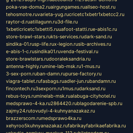
poka-vse-doma2.ru
airgungames.ru
allseo-host.ru
tehosmotre.ru
varieta-yug.ru
cricetc1xbetr1xbetcc2.ru
raytor-d.ru
atillagunn.ru
3d-file.ru
1xbeticricetc1xbetti5.ru
uafoot-statti.ru
e-abis1c.ru
store-brawl-stars.ru
kts-services.ru
dark-sand.ru
sindika-01.ru
sp-life.ru
x-legion.ru
sib-archives.ru
e-abis-1-c.ru
sindika01.ru
venda-festival.ru
store-brawlstars.ru
dooraleksandria.ru
antenna-highly.ru
mine-lab-msk.ru
1-mus.ru
3-sex-porn.ru
ban-damn.ru
purse-factory.ru
viagra-tablet.ru
fasbags.ru
adler-jun.ru
bandamn.ru
fincontech.ru
3sexporn.ru
1mus.ru
darksand.ru
rebus-toys.ru
minelab-msk.ru
alabuga-cityhotel.ru
medsprawo-4-ka.ru
2864420.ru
blagodarenie-spb.ru
zajmy24.ru
tovudyi-4-kuhnyanazakaz.ru
brazzerscom.ru
medsprawo4ka.ru
xehyroo5kuhnyanazakaz.ru
fabrikayfabrikaefabrika.ru