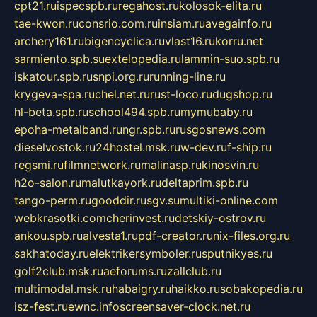
cpt21.ru
ispecspb.ru
regahost.ru
kolosok-elita.ru
tae-kwon.ru
consrio.com.ru
insiam.ru
avegainfo.ru
archery161.ru
bigencyclica.ru
vlast16.ru
korru.net
sarmiento.spb.su
extelopedia.ru
lammin-suo.spb.ru
iskatour.spb.ru
snpi.org.ru
running-line.ru
krygeva-spa.ru
chel.net.ru
rust-loco.ru
dugshop.ru
hl-beta.spb.ru
school494.spb.ru
mymubaby.ru
epoha-metalband.ru
ngr.spb.ru
rusgosnews.com
dieselvostok.ru
24hostel.msk.ru
w-dev.ru
f-ship.ru
regsmi.ru
filmnetwork.ru
malinasp.ru
kinosvin.ru
h2o-salon.ru
malutkayork.ru
deltaprim.spb.ru
tango-perm.ru
gooddir.ru
sgv.su
multiki-online.com
webkrasotki.com
cherinvest.ru
detskiy-ostrov.ru
ankou.spb.ru
alvesta1.ru
pdf-creator.ru
nix-files.org.ru
sakhatoday.ru
elektrikersymboler.ru
sputnikyes.ru
golf2club.msk.ru
aeforums.ru
zallclub.ru
multimodal.msk.ru
habaigry.ru
haikko.ru
sobakopedia.ru
isz-fest.ru
ewnc.info
screensaver-clock.net.ru