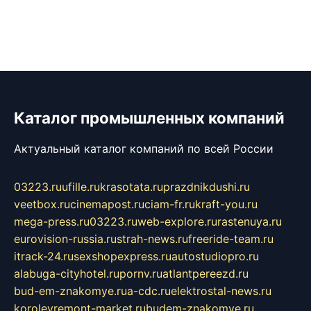
Каталог промышленных компаний
Актуальный каталог компаний по всей России
03223.ru
ufille.ru
krasotata.ru
prazdnikdushi.ru
veetbox.ru
cinemapost.ru
ciam-fr.ru
kraft-you.ru
mega-press.ru
03223.ru
web-explore.ru
rastenuya.ru
eurovision-russia.ru
strah-news.ru
freeride-team.ru
itrack-24.ru
sexshopexpress.ru
autostudiopro.ru
alabuga-cityhotel.ru
pornv.ru
atlantpereezd.ru
bud-em-znakomye.ru
a-cdc.ru
elektrostal-news.ru
korolevremont-market.ru
budem-znakomye.ru