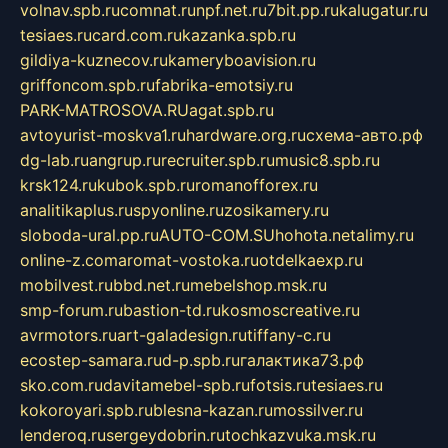
volnav.spb.ru
comnat.ru
npf.net.ru
7bit.pp.ru
kalugatur.ru
tesiaes.ru
card.com.ru
kazanka.spb.ru
gildiya-kuznecov.ru
kameryboavision.ru
griffoncom.spb.ru
fabrika-emotsiy.ru
PARK-MATROSOVA.RU
agat.spb.ru
avtoyurist-moskva1.ru
hardware.org.ru
схема-авто.рф
dg-lab.ru
angrup.ru
recruiter.spb.ru
music8.spb.ru
krsk124.ru
kubok.spb.ru
romanofforex.ru
analitikaplus.ru
spyonline.ru
zosikamery.ru
sloboda-ural.pp.ru
AUTO-COM.SU
hohota.net
alimy.ru
online-z.com
aromat-vostoka.ru
otdelkaexp.ru
mobilvest.ru
bbd.net.ru
mebelshop.msk.ru
smp-forum.ru
bastion-td.ru
kosmoscreative.ru
avrmotors.ru
art-galadesign.ru
tiffany-c.ru
ecostep-samara.ru
d-p.spb.ru
галактика73.рф
sko.com.ru
davitamebel-spb.ru
fotsis.ru
tesiaes.ru
kokoroyari.spb.ru
blesna-kazan.ru
mossilver.ru
lenderoq.ru
sergeydobrin.ru
tochkazvuka.msk.ru