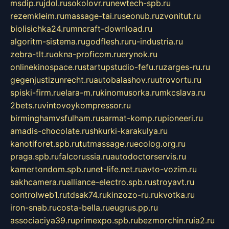
msdip.ru
jdol.ru
sokolovr.ru
newtech-spb.ru
rezemkleim.ru
massage-tai.ru
seonub.ru
zvonitut.ru
biolisichka24.ru
mncraft-download.ru
algoritm-sistema.ru
godflesh.ru
ru-industria.ru
zebra-tlt.ru
okna-proficom.ru
erynok.ru
onlinekinospace.ru
startupstudio-fefu.ru
zarges-ru.ru
gegenjustizunrecht.ru
autobalashov.ru
utrovortu.ru
spiski-firm.ru
elara-m.ru
kinomusorka.ru
mkcslava.ru
2bets.ru
vintovoykompressor.ru
birminghamvsfulham.ru
sarmat-komp.ru
pioneeri.ru
amadis-chocolate.ru
shkurki-karakulya.ru
kanotiforet.spb.ru
tutmassage.ru
ecolog.org.ru
praga.spb.ru
falcorussia.ru
autodoctorservis.ru
kamertondom.spb.ru
net-life.net.ru
avto-vozim.ru
sakhcamera.ru
alliance-electro.spb.ru
stroyavt.ru
controlweb1.ru
tdsak74.ru
kinzozo-ru.ru
kvotka.ru
iron-snab.ru
costa-bella.ru
eugrus.pp.ru
associaciya39.ru
primexpo.spb.ru
bezmorchin.ru
ia2.ru