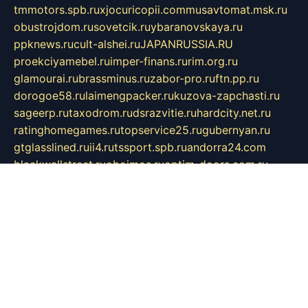
tmmotors.spb.ru
xjocuricopii.com
musavtomat.msk.ru
obustrojdom.ru
sovetcik.ru
ybaranovskaya.ru
ppknews.ru
cult-alshei.ru
JAPANRUSSIA.RU
proekciyamebel.ru
imper-finans.ru
rim.org.ru
glamourai.ru
brassminus.ru
zabor-pro.ru
ftn.pp.ru
dorogoe58.ru
laimengpacker.ru
kuzova-zapchasti.ru
sageerp.ru
taxodrom.ru
dsrazvitie.ru
hardcity.net.ru
ratinghomegames.ru
topservice25.ru
gubernyan.ru
gtglasslined.ru
ii4.ru
tssport.spb.ru
andorra24.com
blackwallstreet.ru
oboimos.ru
optim-doors.com.ru
ikuch.ru
nycr.org.ru
npa21.ru
vremya-ch.spb.ru
desert000.ru
ivtorgi.ru
ifiori.ru
catalog-statei.ru
dcv.org.ru
spetsmaster174.ru
ipkameryhiseeu.ru
dum26.ru
ruspol.spb.ru
fr-opendp.ru
kam-solnyshko.ru
cheyenne-arapaho.ru
sevzapmetal.spb.ru
ted-lapidus.spb.ru
parasite-eliminator.ru
sigma-complete.ru
modernworld.ru
dama-moda.ru
eholot-group.ru
sk-nvkz.ru
DRONGOLD.RU