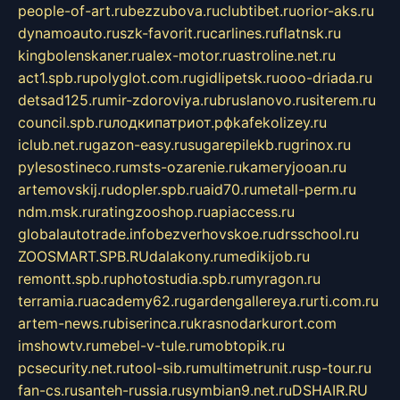
people-of-art.ru
bezzubova.ru
clubtibet.ru
orior-aks.ru
dynamoauto.ru
szk-favorit.ru
carlines.ru
flatnsk.ru
kingbolenskaner.ru
alex-motor.ru
astroline.net.ru
act1.spb.ru
polyglot.com.ru
gidlipetsk.ru
ooo-driada.ru
detsad125.ru
mir-zdoroviya.ru
bruslanovo.ru
siterem.ru
council.spb.ru
лодкипатриот.рф
kafekolizey.ru
iclub.net.ru
gazon-easy.ru
sugarepilekb.ru
grinox.ru
pylesostineco.ru
msts-ozarenie.ru
kameryjooan.ru
artemovskij.ru
dopler.spb.ru
aid70.ru
metall-perm.ru
ndm.msk.ru
ratingzooshop.ru
apiaccess.ru
globalautotrade.info
bezverhovskoe.ru
drsschool.ru
ZOOSMART.SPB.RU
dalakony.ru
medikijob.ru
remontt.spb.ru
photostudia.spb.ru
myragon.ru
terramia.ru
academy62.ru
gardengallereya.ru
rti.com.ru
artem-news.ru
biserinca.ru
krasnodarkurort.com
imshowtv.ru
mebel-v-tule.ru
mobtopik.ru
pcsecurity.net.ru
tool-sib.ru
multimetrunit.ru
sp-tour.ru
fan-cs.ru
santeh-russia.ru
symbian9.net.ru
DSHAIR.RU