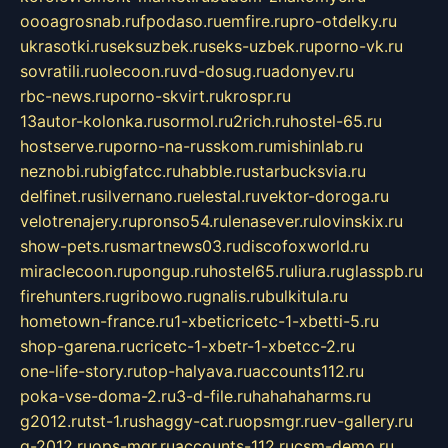
oooagrosnab.ru
fpodaso.ru
emfire.ru
pro-otdelky.ru
ukrasotki.ru
seksuzbek.ru
seks-uzbek.ru
porno-vk.ru
sovratili.ru
olecoon.ru
vd-dosug.ru
adonyev.ru
rbc-news.ru
porno-skvirt.ru
krospr.ru
13autor-kolonka.ru
sormol.ru
2rich.ru
hostel-65.ru
hostserve.ru
porno-na-russkom.ru
mishinlab.ru
neznobi.ru
bigfatcc.ru
habble.ru
starbucksvia.ru
delfinet.ru
silvernano.ru
elestal.ru
vektor-doroga.ru
velotrenajery.ru
pronso54.ru
lenasever.ru
lovinskix.ru
show-pets.ru
smartnews03.ru
discofoxworld.ru
miraclecoon.ru
pongup.ru
hostel65.ru
liura.ru
glasspb.ru
firehunters.ru
gribowo.ru
gnalis.ru
bulkitula.ru
hometown-france.ru
1-xbeticricetc-1-xbetti-5.ru
shop-garena.ru
cricetc-1-xbetr-1-xbetcc-2.ru
one-life-story.ru
top-halyava.ru
accounts112.ru
poka-vse-doma-2.ru
3-d-file.ru
hahahaharms.ru
g2012.ru
tst-1.ru
shaggy-cat.ru
opsmgr.ru
ev-gallery.ru
g-2012.ru
ops-mgr.ru
accounts-112.ru
csm-demo.ru