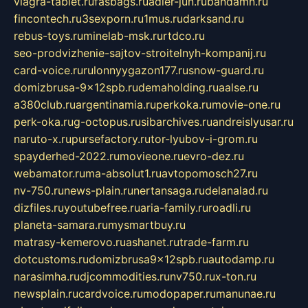
viagra-tablet.ru
fasbags.ru
adler-jun.ru
bandamn.ru
fincontech.ru
3sexporn.ru
1mus.ru
darksand.ru
rebus-toys.ru
minelab-msk.ru
rtdco.ru
seo-prodvizhenie-sajtov-stroitelnyh-kompanij.ru
card-voice.ru
rulonnyygazon177.ru
snow-guard.ru
domizbrusa-9x12spb.ru
demaholding.ru
aalse.ru
a380club.ru
argentinamia.ru
perkoka.ru
movie-one.ru
perk-oka.ru
g-octopus.ru
sibarchives.ru
andreislyusar.ru
naruto-x.ru
pursefactory.ru
tor-lyubov-i-grom.ru
spayderhed-2022.ru
movieone.ru
evro-dez.ru
webamator.ru
ma-absolut1.ru
avtopomosch27.ru
nv-750.ru
news-plain.ru
nertansaga.ru
delanalad.ru
dizfiles.ru
youtubefree.ru
aria-family.ru
roadli.ru
planeta-samara.ru
mysmartbuy.ru
matrasy-kemerovo.ru
ashanet.ru
trade-farm.ru
dotcustoms.ru
domizbrusa9x12spb.ru
autodamp.ru
narasimha.ru
djcommodities.ru
nv750.ru
x-ton.ru
newsplain.ru
cardvoice.ru
modopaper.ru
manunae.ru