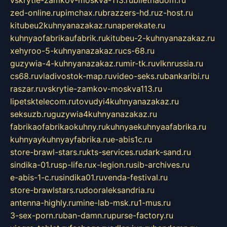
vskrytie-zamkov-moskva-113.ru
biletnadom.ru
zed-online.ru
pimchax.ru
brazzers-hd.ru
z-host.ru
kitubeu2kuhnyanazakaz.ru
naperekate.ru
kuhnyaofabrikaufabrik.ru
kitubeu-2-kuhnyanazakaz.ru
xehyroo-5-kuhnyanazakaz.ru
cs-68.ru
guzywia-4-kuhnyanazakaz.ru
mir-tk.ru
vlknrussia.ru
cs68.ru
vladivostok-map.ru
video-seks.ru
bankaribi.ru
raszar.ru
vskrytie-zamkov-moskva113.ru
lipetsktelecom.ru
tovudyi4kuhnyanazakaz.ru
seksuzb.ru
guzywia4kuhnyanazakaz.ru
fabrikaofabrikaokuhny.ru
kuhnyaekuhnyaafabrika.ru
kuhnyaykuhnyayfabrika.ru
e-abis1c.ru
store-brawl-stars.ru
kts-services.ru
dark-sand.ru
sindika-01.ru
sp-life.ru
x-legion.ru
sib-archives.ru
e-abis-1-c.ru
sindika01.ru
venda-festival.ru
store-brawlstars.ru
dooraleksandria.ru
antenna-highly.ru
mine-lab-msk.ru
1-mus.ru
3-sex-porn.ru
ban-damn.ru
purse-factory.ru