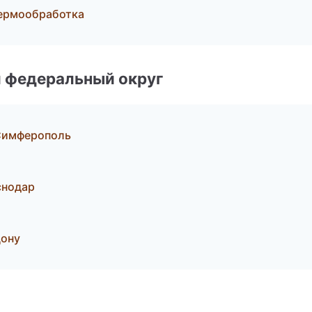
термообработка
 федеральный округ
Симферополь
снодар
Дону