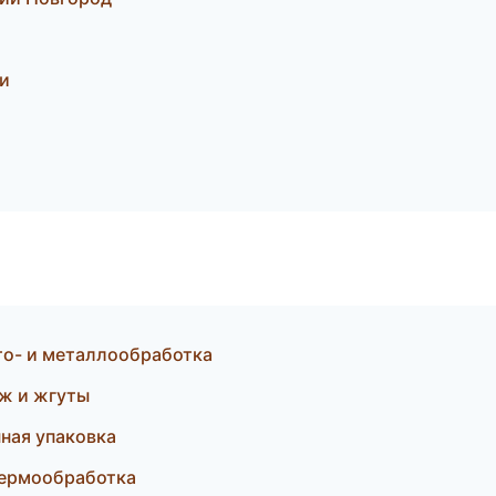
и
то- и металлообработка
ж и жгуты
ная упаковка
термообработка