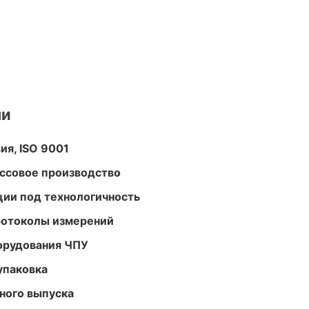
ми
ия, ISO 9001
ассовое производство
ции под технологичность
ротоколы измерений
орудования ЧПУ
упаковка
ного выпуска