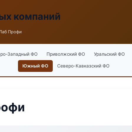
ых компаний
Лаб Профи
ро-Западный ФО
Приволжский ФО
Уральский ФО
Южный ФО
Северо-Кавказский ФО
рофи